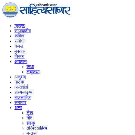
गृहपृष्‍ठ
सम्पादकीय
कविता
समीक्षा
गजल
मुक्तक
निबन्ध
आख्यान
कथा
लघुकथा
अनुवाद
नाटक
अन्तर्वार्ता
हास्यव्यङ्ग्य
बालसाहित्य
समाचार
अन्य
लेख
गीत
हाइकु
तस्बिरसाहित्य
मन्तव्य