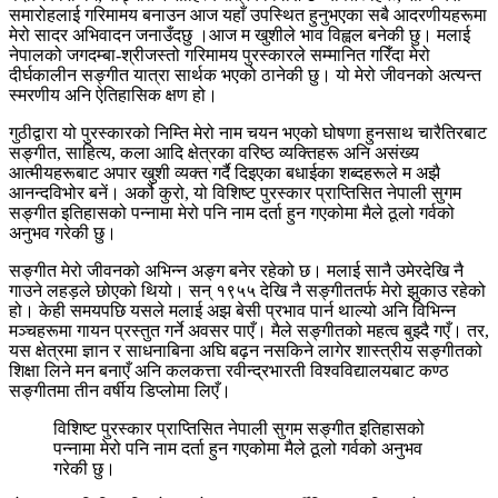
समारोहलाई गरिमामय बनाउन आज यहाँ उपस्थित हुनुभएका सबै आदरणीयहरूमा
मेरो सादर अभिवादन जनाउँदछु ।आज म खुशीले भाव विह्वल बनेकी छु। मलाई
नेपालको जगदम्बा-श्रीजस्तो गरिमामय पुरस्कारले सम्मानित गरिँदा मेरो
दीर्घकालीन सङ्गीत यात्रा सार्थक भएको ठानेकी छु। यो मेरो जीवनको अत्यन्त
स्मरणीय अनि ऐतिहासिक क्षण हो।
गुठीद्वारा यो पुरस्कारको निम्ति मेरो नाम चयन भएको घोषणा हुनसाथ चारैतिरबाट
सङ्गीत, साहित्य, कला आदि क्षेत्रका वरिष्ठ व्यक्तिहरू अनि असंख्य
आत्मीयहरूबाट अपार खुशी व्यक्त गर्दै दिइएका बधाईका शब्दहरूले म अझै
आनन्दविभोर बनें। अर्को कुरो, यो विशिष्ट पुरस्कार प्राप्तिसित नेपाली सुगम
सङ्गीत इतिहासको पन्नामा मेरो पनि नाम दर्ता हुन गएकोमा मैले ठूलो गर्वको
अनुभव गरेकी छु।
सङ्गीत मेरो जीवनको अभिन्न अङ्ग बनेर रहेको छ। मलाई सानै उमेरदेखि नै
गाउने लहड़ले छोएको थियो। सन् १९५५ देखि नै सङ्गीततर्फ मेरो झुकाउ रहेको
हो। केही समयपछि यसले मलाई अझ बेसी प्रभाव पार्न थाल्यो अनि विभिन्न
मञ्चहरूमा गायन प्रस्तुत गर्ने अवसर पाएँ। मैले सङ्गीतको महत्व बुझ्दै गएँ। तर,
यस क्षेत्रमा ज्ञान र साधनाबिना अघि बढ़न नसकिने लागेर शास्त्रीय सङ्गीतको
शिक्षा लिने मन बनाएँ अनि कलकत्ता रवीन्द्रभारती विश्वविद्यालयबाट कण्ठ
सङ्गीतमा तीन वर्षीय डिप्लोमा लिएँ।
विशिष्ट पुरस्कार प्राप्तिसित नेपाली सुगम सङ्गीत इतिहासको
पन्नामा मेरो पनि नाम दर्ता हुन गएकोमा मैले ठूलो गर्वको अनुभव
गरेकी छु।