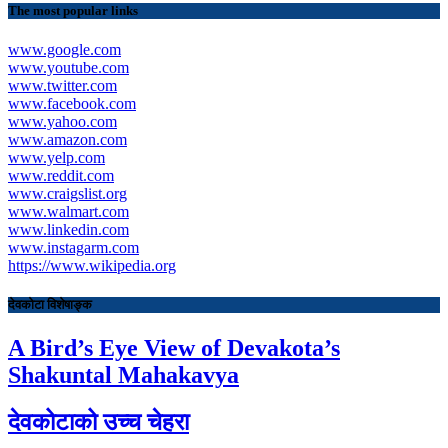
The most popular links
www.google.com
www.youtube.com
www.twitter.com
www.facebook.com
www.yahoo.com
www.amazon.com
www.yelp.com
www.reddit.com
www.craigslist.org
www.walmart.com
www.linkedin.com
www.instagarm.com
https://www.wikipedia.org
देवकोटा विशेषाङ्क
A Bird’s Eye View of Devakota’s
Shakuntal Mahakavya
देवकोटाको उच्च चेहरा