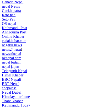
Canada Nepal​
nepal News
Gorkhapatra
Rato pati
Seto Pati
OS nepal
Kathmandu Post
Annaourna Post
Online Khabar
etajakhabar.com
nagarik news
news24nepa
l
newsofnepal
hknepal.com
nepal britain
nepal japan
Telegraph Nepal
Himal Khabar
BBC Nepali
BRT Nepal
enepalese
Nepal Dubai
Himalayan tribune
Thaha khabar
Kathmandu Today