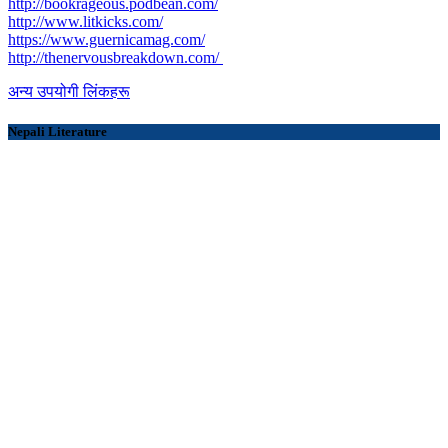
http://bookrageous.podbean.com/
http://www.litkicks.com/
https://www.guernicamag.com/
http://thenervousbreakdown.com/
अन्य उपयोगी लिंकहरू
Nepali Literature