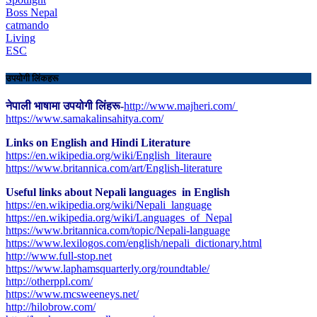
Boss Nepal
catmando
Living
ESC
उपयोगी लिंकहरू
नेपाली भाषामा उपयोगी लिंहरू-
http://www.majheri.com/
https://www.samakalinsahitya.com/
Links on English and Hindi Literature
https://en.wikipedia.org/wiki/English_literaure
https://www.britannica.com/art/English-literature
Useful links about Nepali languages in English
https://en.wikipedia.org/wiki/Nepali_language
https://en.wikipedia.org/wiki/Languages_of_Nepal
https://www.britannica.com/topic/Nepali-language
https://www.lexilogos.com/english/nepali_dictionary.html
​http://www.full-stop.net
https://www.laphamsquarterly.org/roundtable/
http://otherppl.com/
https://www.mcsweeneys.net/
http://hilobrow.com/