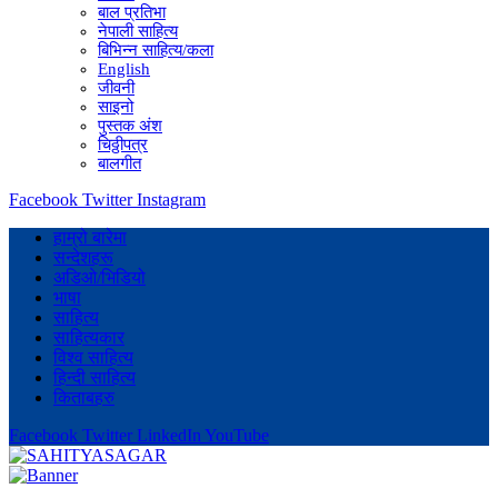
बाल प्रतिभा
नेपाली साहित्य
बिभिन्न साहित्य/कला
English
जीवनी
साइनो
पुस्तक अंश
चिठ्ठीपत्र
बालगीत
Facebook
Twitter
Instagram
हाम्रो बारेमा
सन्देशहरू
अडिओ/भिडियो
भाषा
साहित्य
साहित्यकार
विश्व साहित्य
हिन्दी साहित्य
किताबहरु
Facebook
Twitter
LinkedIn
YouTube