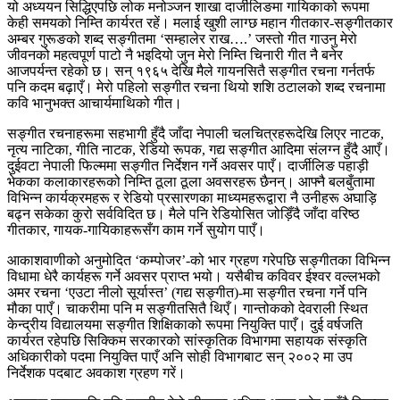
यो अध्ययन सिद्धिएपछि लोक मनोञ्जन शाखा दार्जीलिङमा गायिकाको रूपमा
केही समयको निम्ति कार्यरत रहें। मलाई खुशी लाग्छ महान गीतकार-सङ्गीतकार
अम्बर गुरूङको शब्द सङ्गीतमा ‘सम्हालेर राख….’ जस्तो गीत गाउनु मेरो
जीवनको महत्वपूर्ण पाटो नै भइदियो जुन मेरो निम्ति चिनारी गीत नै बनेर
आजपर्यन्त रहेको छ। सन् १९६५ देखि मैले गायनसितै सङ्गीत रचना गर्नतर्फ
पनि कदम बढ़ाएँ। मेरो पहिलो सङ्गीत रचना थियो शशि ठटालको शब्द रचनामा
कवि भानुभक्त आचार्यमाथिको गीत।
सङ्गीत रचनाहरूमा सहभागी हुँदै जाँदा नेपाली चलचित्रहरूदेखि लिएर नाटक,
नृत्य नाटिका, गीति नाटक, रेडियो रूपक, गद्य सङ्गीत आदिमा संलग्न हुँदै आएँ।
दुईवटा नेपाली फिल्ममा सङ्गीत निर्देशन गर्ने अवसर पाएँ। दार्जीलिङ पहाड़ी
भेकका कलाकारहरूको निम्ति ठूला ठूला अवसरहरू छैनन्। आफ्नै बलबुँतामा
विभिन्न कार्यक्रमहरू र रेडियो प्रसारणका माध्यमहरूद्वारा नै उनीहरू अघाड़ि
बढ्न सकेका कुरो सर्वविदित छ। मैले पनि रेडियोसित जोड़िँदै जाँदा वरिष्ठ
गीतकार, गायक-गायिकाहरूसँग काम गर्ने सुयोग पाएँ।
आकाशवाणीको अनुमोदित ‘कम्पोजर’-को भार ग्रहण गरेपछि सङ्गीतका विभिन्न
विधामा धेरै कार्यहरू गर्ने अवसर प्राप्त भयो। यसैबीच कविवर ईश्वर वल्लभको
अमर रचना ‘एउटा नीलो सूर्यास्त’ (गद्य सङ्गीत)-मा सङ्गीत रचना गर्ने पनि
मौका पाएँ। चाकरीमा पनि म सङ्गीतसितै थिएँ। गान्तोकको देवराली स्थित
केन्द्रीय विद्यालयमा सङ्गीत शिक्षिकाको रूपमा नियुक्ति पाएँ। दुई वर्षजति
कार्यरत रहेपछि सिक्किम सरकारको सांस्कृतिक विभागमा सहायक संस्कृति
अधिकारीको पदमा नियुक्ति पाएँ अनि सोही विभागबाट सन् २००२ मा उप
निर्देशक पदबाट अवकाश ग्रहण गरें।