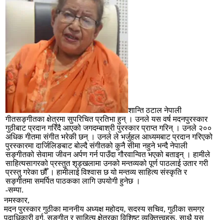
शान्ति ठटाल नेपाली
गीतसङ्गीतका क्षेत्रमा सुपरिचित प्रतिभा हुन् । उनले यस वर्ष मदनपुरस्कार
गुठीबाट प्रदान गरिँदै आएको जगदम्बाश्री पुरस्कार प्राप्त गरिन् । उनले २००
अधिक गीतमा संगीत भरेकी छन् । उनले ले भर्जुहल आध्यमबाट प्रदान गरिएको
पुरस्कारमा दार्जिलिङबाट बोल्दै संगीतको कुनै सीमा नहुने भन्दै नेपाली
सङ्गीतको सेवामा जीवन अर्पण गर्न पाउँदा गौरवान्वित भएको बताइन् । हामीले
साहित्यसागरको प्रस्तुत शृड्खलामा उनको मन्तव्यको पूर्ण पाठलाई उतार गरी
प्रस्तु गरेका छौँ । हामीलाई विश्वास छ यो मन्तव्य साहित्य संस्कृति र
सङ्गीतमा समर्पित पाठकका लागि उपयोगी हुनेछ ।
-सम्पा.
नमस्कार,
मदन पुरस्कार गुठीका माननीय अध्यक्ष महोदय, सदस्य सचिव, गुठीका समग्र
पदाधिकारी वर्ग, सङ्‍गीत र साहित्य क्षेत्रका विशिष्ट व्यक्तित्त्वहरू, साथै यस