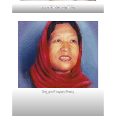
राष्ट्रकवि माधवप्रसाद घिमिरे
विष्णु कुमारी वाइबा(पारिजात)