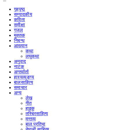
गृहपृष्‍ठ
सम्पादकीय
कविता
समीक्षा
गजल
मुक्तक
निबन्ध
आख्यान
कथा
लघुकथा
अनुवाद
नाटक
अन्तर्वार्ता
हास्यव्यङ्ग्य
बालसाहित्य
समाचार
अन्य
लेख
गीत
हाइकु
तस्बिरसाहित्य
मन्तव्य
बाल प्रतिभा
नेपाली साहित्य