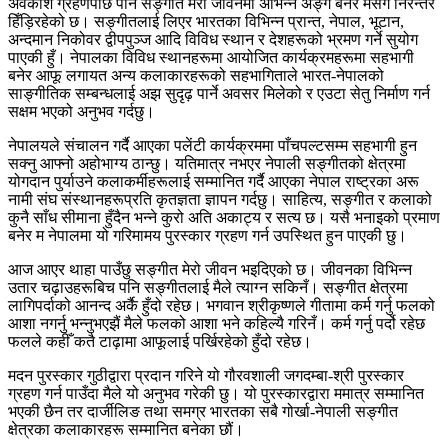
अवकाश ग्रहणपछि पनि सङ्गीत मेरो जीवनमा अभिन्न अङ्ग बनेर मसँगै निरन्तर
हिँड़िरहेको छ। सङ्गीतलाई लिएर भारतका विभिन्न प्रान्त, नेपाल, भूटान,
अन्दमान निकोवर द्वीपपुञ्ज आदि विविध स्थान र देशहरूको भ्रमण गर्ने सुयोग
पाएकी हुँ। नेपालका विविध स्थानहरूमा आयोजित कार्यक्रमहरूमा सहभागी
बनेर आफू लगायत अन्य कलाकारहरूको सहभागिताले भारत-नेपालको
साङ्गीतिक सम्बन्धलाई अझ सुदृढ़ पार्ने अवसर मिलेको र एउटा सेतु निर्माण गर्न
सक्षम भएको अनुभव गर्दछु।
नेपालयले संचालन गर्दै आएका पलेंटी कार्यक्रममा पाँचपल्टसम्म सहभागी हुन
सक्नु आफ्नो अहोभाग्य ठान्छु। यतिमात्र नभएर नेपाली सङ्गीतको क्षेत्रमा
योगदान पुर्याउने कलाकर्मीहरूलाई सम्मानित गर्दै आएका नेपाल राष्ट्रका अरू
नामी संघ संस्थानहरूप्रति कृतज्ञता ज्ञापन गर्दछु। साहित्य, सङ्गीत र कलाको
कुनै साँध सीमाना हुँदैन भन्ने कुरो अति अकाट्य र सत्य छ। यसै भनाइको प्रमाण
बनेर म नेपालमा यो गरिमामय पुरस्कार ग्रहण गर्न उपस्थित हुन पाएकी छु।
आज आएर थाहा पाउँछु सङ्गीत मेरो जीवन भइदिएको छ। जीवनका विभिन्न
उतार चढ़ाउहरूबिच पनि सङ्गीतलाई मैले त्याग्न सकिनँ। सङ्गीत क्षेत्रमा
लागिपर्दाको आनन्द अर्कै हुँदो रहेछ। भगवान श्रीकृष्णले गीतामा कर्म गर्नु फलको
आशा नगर्नु भन्नुभएझैं मैले फलको आशा भने कहिल्यै गरिनँ। कर्म गर्नु पर्दो रहेछ
फलले कहीँ कतै टाढ़ामा आफूलाई पर्खिरहेको हुँदो रहेछ।
मदन पुरस्कार गुठीद्वारा प्रदान गरिने यो गौरवशाली जगदम्बा-श्री पुरस्कार
ग्रहण गर्न पाउँदा मैले यो अनुभव गरेकी छु। यो पुरस्कारद्वारा ममात्र सम्मानित
भएकी छैन तर दार्जीलिङ तथा समग्र भारतका सबै गोर्खा-नेपाली सङ्गीत
क्षेत्रका कलाकारहरू सम्मानित बनेका छौं।