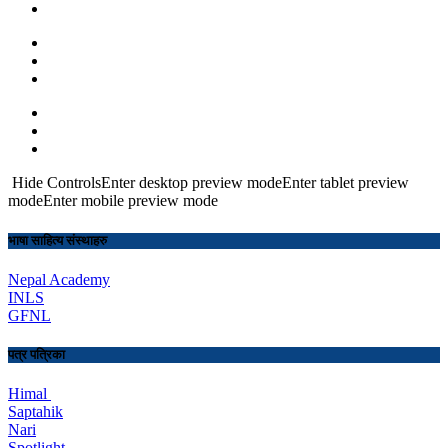
Hide ControlsEnter desktop preview modeEnter tablet preview
modeEnter mobile preview mode
भाषा साहित्य संस्थाहरु
Nepal Academy
INLS
GFNL
पत्र पत्रिका
Himal
Saptahik
Nari
Spotlight