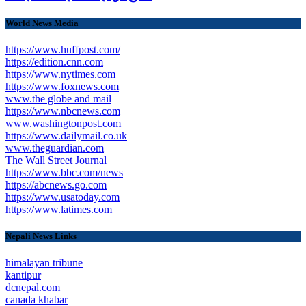
World News Media
https://www.huffpost.com/
https://edition.cnn.com
https://www.nytimes.com
https://www.foxnews.com
www.the globe and mail
https://www.nbcnews.com
www.washingtonpost.com
https://www.dailymail.co.uk
www.theguardian.com
The Wall Street Journal
https://www.bbc.com/news
https://abcnews.go.com
https://www.usatoday.com
https://www.latimes.com
Nepali News Links
himalayan tribune
kantipur
dcnepal.com
canada khabar