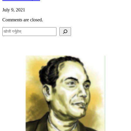
July 9, 2021
Comments are closed.
S
e
a
r
c
h