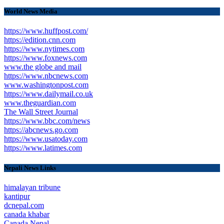
World News Media
https://www.huffpost.com/
https://edition.cnn.com
https://www.nytimes.com
https://www.foxnews.com
www.the globe and mail
https://www.nbcnews.com
www.washingtonpost.com
https://www.dailymail.co.uk
www.theguardian.com
The Wall Street Journal
https://www.bbc.com/news
https://abcnews.go.com
https://www.usatoday.com
https://www.latimes.com
Nepali News Links
himalayan tribune
kantipur
dcnepal.com
canada khabar
Canada Nepal​