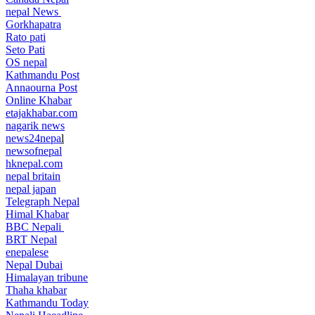
nepal News
Gorkhapatra
Rato pati
Seto Pati
OS nepal
Kathmandu Post
Annaourna Post
Online Khabar
etajakhabar.com
nagarik news
news24nepa
l
newsofnepal
hknepal.com
nepal britain
nepal japan
Telegraph Nepal
Himal Khabar
BBC Nepali
BRT Nepal
enepalese
Nepal Dubai
Himalayan tribune
Thaha khabar
Kathmandu Today