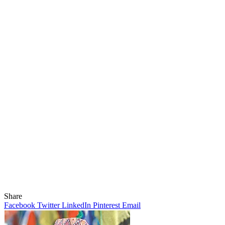
Share
Facebook
Twitter
LinkedIn
Pinterest
Email