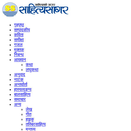
गृहपृष्‍ठ
सम्पादकीय
कविता
समीक्षा
गजल
मुक्तक
निबन्ध
आख्यान
कथा
लघुकथा
अनुवाद
नाटक
अन्तर्वार्ता
हास्यव्यङ्ग्य
बालसाहित्य
समाचार
अन्य
लेख
गीत
हाइकु
तस्बिरसाहित्य
मन्तव्य