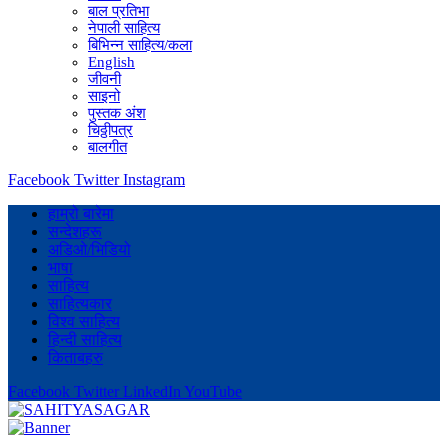
बाल प्रतिभा
नेपाली साहित्य
बिभिन्न साहित्य/कला
English
जीवनी
साइनो
पुस्तक अंश
चिठ्ठीपत्र
बालगीत
Facebook
Twitter
Instagram
हाम्रो बारेमा
सन्देशहरू
अडिओ/भिडियो
भाषा
साहित्य
साहित्यकार
विश्व साहित्य
हिन्दी साहित्य
किताबहरु
Facebook
Twitter
LinkedIn
YouTube