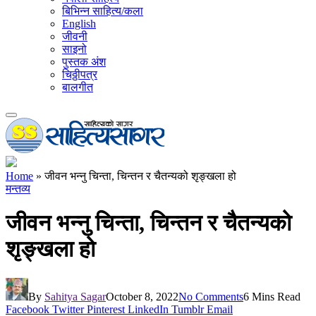
बिभिन्न साहित्य/कला
English
जीवनी
साइनो
पुस्तक अंश
चिठ्ठीपत्र
बालगीत
Home
»
जीवन भन्नु चिन्ता, चिन्तन र चैतन्यको शृङ्खला हो
मन्तव्य
जीवन भन्नु चिन्ता, चिन्तन र चैतन्यको
शृङ्खला हो
By
Sahitya Sagar
October 8, 2022
No Comments
6 Mins Read
Facebook
Twitter
Pinterest
LinkedIn
Tumblr
Email