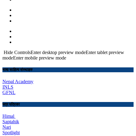
Hide ControlsEnter desktop preview modeEnter tablet preview
modeEnter mobile preview mode
भाषा साहित्य संस्थाहरु
Nepal Academy
INLS
GFNL
पत्र पत्रिका
Himal
Saptahik
Nari
Spotlight