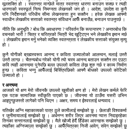
मूलशक्ति हो । स्वतन्त्र मान्छेले मात्र स्वतन्त्र धारणा बनाउन सक्छ र त्यही
धारणाको स्वस्फूर्त नित्य निमग्नता लेखनकोे जग हो । आदेश, उपदेश वा कुनै
पनि निर्देशनको परिधीय सीमा लेखनसत्ता हुन सक्तैन । हरेक लेखक आफ्नो
स्वाधीन लेखकीय सत्ताको स्वतन्त्र संविधान आफैँ बनाउँछ, बनाउन पाउनुपर्छ ।
नीति कि अनुभूति ? बोध कि अवधारणा ? परिवर्तन कि रूपान्तरण ? अन्तरबोध कि
वचनको भारी ? चित्र र चरित्रको भित्री भेद खुट्टिएन भने लेखकीय इमान मर्छ
। लेखकीय इमान मर्नु भनेको व्यक्ति स्वतन्त्रता र लेखकीय सत्ताको संयुक्त मृत्यु
हो ।
कुनै योगीको ब्रह्मस्वरूप आनन्द र कविता उज्यालोको आलम्वन, मलाई उस्तै
उस्तै लाग्छ । चैतन्यबोध गरेको योगी त्यो चरम आनन्द बताउन सक्तैन तर एउटा
कवि त्यही आनन्दमा पुगेपछि बल्ल उपल्लो कविता लेख्न शुरु गर्छ र काव्य निर्माण
हुन्छ । कविता भन्नु आफैँलाई बिर्सिएपछिको आफ्नै बोधको उपल्लो कोटिको
उज्यालो हो ।
र अन्त्यमा
आजको यो क्षण मेरो जीवनकै उपल्लो खुसीको क्षण हो । मेरो लेखन कर्मले फेरि
एक पटक सामाजिक स्वीकृति पाएको छ । जीवनमा यो ठाउँमा यसरी उभिन
आइपुग्छुजस्तो लागेको पनि थिएन । अक्षर, समय र ईश्वरलाई धन्यवाद ।
यतिखेर अग्नि महाकाव्यको पात्र ठुले कामीलाई सम्झेको छु । छेलाङी विश्वकर्मा
र जुनीमायालाई सम्झेको छु । अर्धनग्न शरीर लिएर आरनमा प्यात्त निदाइरहेका
तिनका सन्तानलाई सम्झेको छु । मैले खोज्दै हेर्दै हिँडेका आरनहरू सम्झेको छु ।
त्यहाँका अग्निज्वाला सम्झेको छु । आफैँभित्रका निजी आवेग, संवेग सम्झेको छु