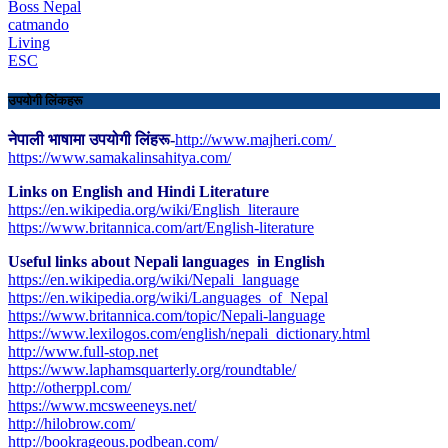
Boss Nepal
catmando
Living
ESC
उपयोगी लिंकहरू
नेपाली भाषामा उपयोगी लिंहरू-
http://www.majheri.com/
https://www.samakalinsahitya.com/
Links on English and Hindi Literature
https://en.wikipedia.org/wiki/English_literaure
https://www.britannica.com/art/English-literature
Useful links about Nepali languages in English
https://en.wikipedia.org/wiki/Nepali_language
https://en.wikipedia.org/wiki/Languages_of_Nepal
https://www.britannica.com/topic/Nepali-language
https://www.lexilogos.com/english/nepali_dictionary.html
​http://www.full-stop.net
https://www.laphamsquarterly.org/roundtable/
http://otherppl.com/
https://www.mcsweeneys.net/
http://hilobrow.com/
http://bookrageous.podbean.com/