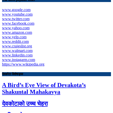
www.google.com
www.youtube.com
www.twitter.com
www.facebook.com
www.yahoo.com
www.amazon.com
www.yelp.com
www.reddit.com
www.craigslist.org
www.walmart.com
www.linkedin.com
www.instagarm.com
https://www.wikipedia.org
देवकोटा विशेषाङ्क
A Bird’s Eye View of Devakota’s
Shakuntal Mahakavya
देवकोटाको उच्च चेहरा