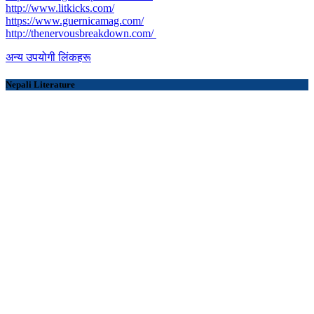
http://www.litkicks.com/
https://www.guernicamag.com/
http://thenervousbreakdown.com/
अन्य उपयोगी लिंकहरू
Nepali Literature