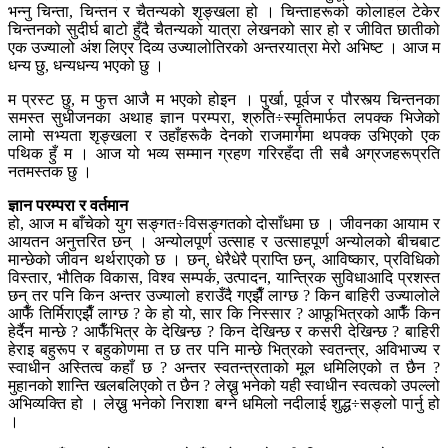
भन्नु चिन्ता, चिन्तन र चैतन्यको शृङ्खला हो । चिन्ताहरूको कोलाहल टेकेर
चिन्तनको सुदीर्घ बाटो हुँदै चैतन्यको यात्रा लेखनको सार हो र जीवित छातीको
एक उज्यालो अंश लिएर दिव्य उज्यालोतिरको अन्तरयात्रा मेरो अभिष्ट । आज म
धन्य छु, धन्यधन्य भएको छु ।
म प्रस्ट छु, म फुत्त आजै म भएको होइन । पुर्खा, पूर्वज र पौरस्त्य चिन्तनका
समस्त सुधीजनका अथाह ज्ञान परम्परा, श्रुति÷स्मृतिमार्फत लपक्क भिजेको
लामो सभ्यता शृङ्खला र उहाँहरूकै देनको राजमार्गमा थपक्क उभिएको एक
पथिक हुँ म । आज यो भव्य सम्मान ग्रहण गरिरहँदा ती सबै अग्रजहरूप्रति
नतमस्तक छु ।
ज्ञान परम्परा र वर्तमान
हो, आज म बाँचेको युग सङ्गत÷विसङ्गतको दोसाँधमा छ । जीवनका आयाम र
आयतन अनुत्तरित छन् । अन्योलपूर्ण उत्साह र उत्साहपूर्ण अन्योलको बीचबाट
मान्छेको जीवन थर्थराएको छ । छन्, धेरैधेरै प्राप्ति छन्, आविष्कार, प्रविधिको
विस्तार, भौतिक विकास, विश्व सम्पर्क, उत्पादन, यान्त्रिक सुविधाआदि प्रशस्त
छन् तर पनि किन अन्तर उज्यालो हराउँदै गएझैँ लाग्छ ? किन बाहिरी उज्यालोले
आफैँ तिर्मिराएझैँ लाग्छ ? के हो यो, सार कि निस्सार ? आफूभित्रको आफैँ किन
हेर्दैन मान्छे ? आफैँभित्र के देखिन्छ ? किन देखिन्छ र कसरी देखिन्छ ? बाहिरी
हेराइ बहुरूप र बहुकोणमा त छ तर पनि मान्छे भित्रको स्वतन्त्र, अविभाज्य र
स्वाधीन अस्तित्व कहाँ छ ? अन्तर स्वतन्त्रताको मूल धमिलिएको त छैन ?
मुहानको शान्ति खलबलिएको त छैन ? लेख्नु भनेको यही स्वाधीन स्वत्वको उपल्लो
अभिव्यक्ति हो । लेख्नु भनेको निराशा बग्ने धमिलो नदीलाई शुद्ध÷सङ्लो पार्नु हो
।