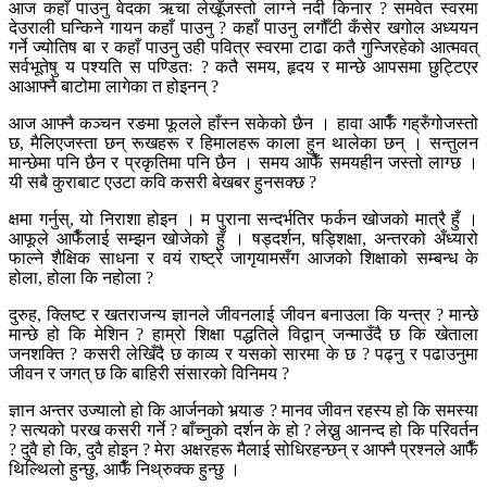
आज कहाँ पाउनु वेदका ऋचा लेखूँजस्तो लाग्ने नदी किनार ? समवेत स्वरमा
देउराली घन्किने गायन कहाँ पाउनु ? कहाँ पाउनु लगौँटी कँसेर खगोल अध्ययन
गर्ने ज्योतिष बा र कहाँ पाउनु उही पवित्र स्वरमा टाढा कतै गुन्जिरहेको आत्मवत्
सर्वभूतेषु य पश्यति स पण्डितः ? कतै समय, हृदय र मान्छे आपसमा छुट्टिएर
आआफ्नै बाटोमा लागेका त होइनन् ?
आज आफ्नै कञ्चन रङमा फूलले हाँस्न सकेको छैन । हावा आफैँ गह्रुँगोजस्तो
छ, मैलिएजस्ता छन् रूखहरू र हिमालहरू काला हुन थालेका छन् । सन्तुलन
मान्छेमा पनि छैन र प्रकृतिमा पनि छैन । समय आफैँ समयहीन जस्तो लाग्छ ।
यी सबै कुराबाट एउटा कवि कसरी बेखबर हुनसक्छ ?
क्षमा गर्नुस्, यो निराशा होइन । म पुराना सन्दर्भतिर फर्कन खोजको मात्रै हुँ ।
आफूले आफैँलाई सम्झन खोजेको हुँ । षड्दर्शन, षड्शिक्षा, अन्तरको अँध्यारो
फाल्ने शैक्षिक साधना र वयं राष्ट्रे जागृयामसँग आजको शिक्षाको सम्बन्ध के
होला, होला कि नहोला ?
दुरुह, क्लिष्ट र खतराजन्य ज्ञानले जीवनलाई जीवन बनाउला कि यन्त्र ? मान्छे
मान्छे हो कि मेशिन ? हाम्रो शिक्षा पद्धतिले विद्वान् जन्माउँदै छ कि खेताला
जनशक्ति ? कसरी लेखिँदै छ काव्य र यसको सारमा के छ ? पढ्नु र पढाउनुमा
जीवन र जगत् छ कि बाहिरी संसारको विनिमय ?
ज्ञान अन्तर उज्यालो हो कि आर्जनको भर्‍याङ ? मानव जीवन रहस्य हो कि समस्या
? सत्यको परख कसरी गर्ने ? बाँच्नुको दर्शन के हो ? लेख्नु आनन्द हो कि परिवर्तन
? दुवै हो कि, दुवै होइन ? मेरा अक्षरहरू मैलाई सोधिरहन्छन् र आफ्नै प्रश्नले आफैँ
थिल्थिलो हुन्छु, आफैँ निथ्रुक्क हुन्छु ।