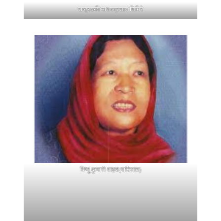
राष्ट्रकवि माधवप्रसाद घिमिरे
विष्णु कुमारी वाइबा(पारिजात)