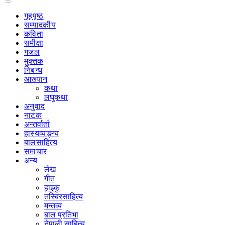
गृहपृष्‍ठ
सम्पादकीय
कविता
समीक्षा
गजल
मुक्तक
निबन्ध
आख्यान
कथा
लघुकथा
अनुवाद
नाटक
अन्तर्वार्ता
हास्यव्यङ्ग्य
बालसाहित्य
समाचार
अन्य
लेख
गीत
हाइकु
तस्बिरसाहित्य
मन्तव्य
बाल प्रतिभा
नेपाली साहित्य