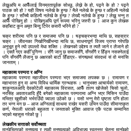
लेख्नुअघि म आफैँलाई विनम्रतापूर्वक सोध्छु, लेख्ने के हो, पढ्ने के हो ? पढ्ने
पाठक को हो ? यही विषय नलेखे के हुन्छ ? मैले नलेखे के हुन्छ र अहिल्यै नलेखे
के हुन्छ ? साँच्चै कहिल्यै नलेखे के हुन्छ ? लेख्दै नलेखे के हुन्छ ? लेख्नु भन्नु त
आफैँ पोखिनु हो । पोखिनुअघि पूर्ण रूपमा भरिनु जरुरी छ । आज कुन लेखक
कहाँबाट कुन अमृत बिन्दु टिपेर कसरी भरिने हो ?
चक्र शरीरमा पनि छ र समाजमा पनि छ । षड्चक्रभन्दा माथि छ, सहस्रार
चक्र । जीवनका गिर्खागिर्खीभन्दा माथि छ, साधनापूर्ण विजय प्राप्त गरेपछि
अनुभूत हुने त्यो उपल्लो मेधा शक्ति । लेखनको उद्देश्य त त्यतै जाने र लैजाने हो
। एक्लै गएर कहीँ पुगिन्न । सँगै जानु छ समाजसँगै, सँगसँगै र हिँड्न नसक्नेलाई
पनि सँगसँगैै लैजानु छ अक्षरको बाटो हिँडाएर– संगच्छध्वं संवदध्वं सं वो मनांसि
जानताम् ।
महाकाव्य परम्परा र अग्नि
महाकाव्य परम्परा महाजीवन परम्परा भएर समाजमा लपक्क छ । रामायण र
महाभारत हुन् वा अन्य विविध धार्मिक ग्रन्थहरू । भानुभक्त आचार्यको रामायण,
शाकुन्तलआदि देवकोटेली महाकाव्य विरासत, आफैँ तात्न खोजेको चिसो चुलो,
नरसिंह अवतारआदि हुँदै बगेको महाकाव्य परम्परामा अग्नि भएर मिसिन पाउँदा
मभित्र खुसीको भर्भराउँदो ज्वाला उठेको छ । यसो भन्नु मेरो घृष्टता पनि होला
तर भन्न मन छ – आज अग्निलाई साथमा राखेर यसरी उभिन पाउँदा सीमान्तकृत
कर्ण, नेपाली धराको बहुलता र जनताको मुक्ति आवाज एकै पटक सम्मानित
भएको महसुस गरेको छु ।
लेखकीय सत्ताको सर्वोच्चता
मान्छेभित्रको मनुष्यत्व र त्यही मनुष्यत्वको अविभाज्य स्वतन्त्र चेतना मान्छेको