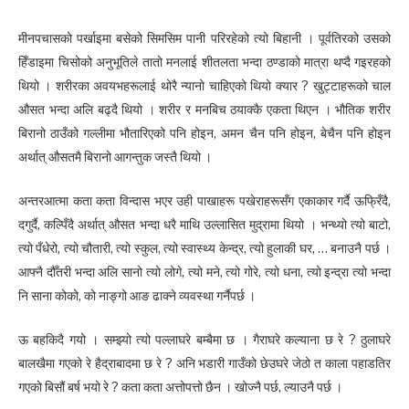
मीनपचासको पर्खाइमा बसेको सिमसिम पानी परिरहेको त्यो बिहानी । पूर्वतिरको उसको
हिँडाइमा चिसोको अनुभूतिले तातो मनलाई शीतलता भन्दा ठण्डाको मात्रा थप्दै गइरहको
थियो । शरीरका अवयभहरूलाई थोरै न्यानो चाहिएको थियो क्यार ? खुट्टाहरूको चाल
औसत भन्दा अलि बढ्दै थियो । शरीर र मनबिच ठयाक्कै एकता थिएन । भौतिक शरीर
बिरानो ठाउँको गल्लीमा भौतारिएको पनि होइन, अमन चैन पनि होइन, बेचैन पनि होइन
अर्थात् औसतमै बिरानो आगन्तुक जस्तै थियो ।
अन्तरआत्मा कता कता विन्दास भएर उही पाखाहरू पखेराहरूसँग एकाकार गर्दै ऊफ्रिँदै,
दगुर्दै, कल्पिँदै अर्थात् औसत भन्दा धरै माथि उल्लासित मुद्रामा थियो । भन्थ्यो त्यो बाटो,
त्यो पँधेरो, त्यो चौतारी, त्यो स्कुल, त्यो स्वास्थ्य केन्द्र, त्यो हुलाकी घर, … बनाउनै पर्छ ।
आफ्नै दौँतरी भन्दा अलि सानो त्यो लोगे, त्यो मने, त्यो गोरे, त्यो धना, त्यो इन्द्रा त्यो भन्दा
नि साना कोको, को नाङ्गो आङ ढाक्ने व्यवस्था गर्नैपर्छ ।
ऊ बहकिदै गयो । सम्झ्यो त्यो पल्लाघरे बम्बैमा छ । गैराघरे कल्याना छ रे ? ठुलाघरे
बालखैमा गएको रे हैद्राबादमा छ रे ? अनि भडारी गाउँको छेउघरे जेठो त काला पहाडतिर
गएको बिसौं बर्ष भयो रे ? कता कता अत्तोपत्तो छैन । खोज्नै पर्छ, ल्याउनै पर्छ ।