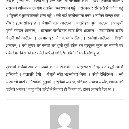
रुखको मुन्तिर नयाँ बिरुवा रोप्छु सन्तानको तिरन्तरताका लागि । खेर गइरहेको साधन र
स्रोतको अधिकतम उपयोग र उचित व्यवस्थापन गर्छु । संस्कार र संस्कृतिको जगेर्ना गर्छु
। कुिरती र कुसंस्कारको अन्त गर्छु । मेरो गाउँ प्रयोगशाला बन्छ । तालिम केन्द्र बन्छ ।
सीप र इलम सीकाइन्छ । बिद्यार्थी पढन आउछन् । यात्रीहरू घुम्न आउछन् । प्रकृती
प्रेमी रमाउन आउछन् । खानाका पारखिहरू स्वाद लिन आउछन् । व्यापारीहरू खरीद
बिक्री गर्न आउँछन् । उपभोत्ताहरू किनमेलमा आउँछन् । स्वदेशी आउँछन् । विदेशी
आउछन् । मेरो सुन्दर घर मनको घर धुलो धुवाँ रहित घर प्रदूषण मुक्त घर नमाग्ने घर
सबैको मन बिसाउने घर र मैले आफैले बर्षौदेखि नचिनेको घर निर्माण हुन्छ ।
एक्कसी कसैको आवाज उसको कानमा ठोकियो । ऊ झसङ्ग निन्द्राबाट ब्यूझे जस्तै
झस्कियो । यताउति हेर्‍यो । गोधुली साँझ भइसकेको थियो । कोही देखिँदैनथे । सबै
आआफ्नो बाटो लागिसकेको हुनुपर्छ । सुनेको आवाज, परिचित आवाज अर्थात् क्याम्पसको
पालेको आवाज “जानु पर्दैन पलेटी मै निदाको हो कि क्या हो, ढोका लगाउने बेला भो ।