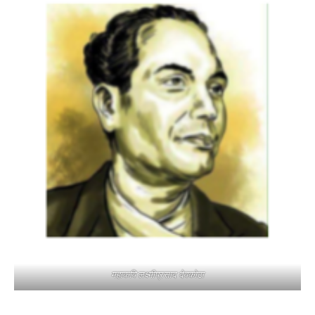
महाकवि लक्ष्मीप्रसाद देवकोटा