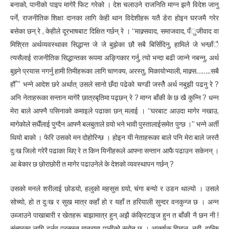
बनाको, पानीको पाइप मागेरै फिट गरेको । देश चलाउने राजनिति माग्न झनै विदेश जानु
पर्ने, राजनीतिक शिक्षा दानका लागि केही थान विदेशीहरू यतै डेरा होइन घरजमै गरेर
बसेका छन् रे , केहीले दूरभाषबाट दिक्षित गर्छन् रे । “माक्र्सवाद, समाजवाद, पँुजीवाद वा
मिश्रित अर्थव्यवस्थाका सिद्धान्त जे जे बुझेका छौ सबै बिर्सिदिनु, हामिले जे भन्छाँै
त्यसैलाई राजनीतिक सिद्धान्तका रूपमा अङ्गिकार गर्नु, त्यो भन्दा बढी जान्ने नबन्नु, अर्थ
बुझ्ने प्रयास नगर्नु हामी तिमीहरूका लागि चाणक्य, अरस्तु, मिकायोभ्याली, माक्र्स……..सबै
हौँ ” भन्ने आदेश छरे अर्थात् उसले सानो छँदा पढेको चण्डी जस्तेै अर्थ नबुझी पढनु रे ?
अनि नेताहरूका सन्तान मागेरै छात्रबृतिमा पढ्छन् रे ? माग्न बाँकी के छ खै कुन्नि ? धन्न
मेरा बाले आफ्नै पसिनाको कमाइले पढाका छन् मलाई । “घरबाट आउदा मागेर नखाउ,
मागेकोले सधैँलाई पुग्दैन आफ्नै बलबुताले गर्‍यो भने भावी पुस्तालाईसमेत पुग्छ ।” भन्ने अर्ती
थियो बाको । फेरि उसको मन दोहोरिन्छ । होइन यी नेताहरूका बाले पनि मेरा बाले जस्तै
दुःख जिलो गरेरै पढाका थिए रे त किन यिनीहरूले आफ्ना सन्तान आफै पढाउन सकेनन् ।
आ बेकार छ छोराछोरी त मागेर पढाउनेले के देशको व्यवस्थापन गर्छन् ?
उसको मनले शरीलाई छोडयो, हलुको महसुस गर्‍यो, चंंगा बन्यो र उडन थाल्यो । उसले
सोच्यो, हो त दुःख र सुख मात्र कहाँ हो र यहाँ त हरियाली सुन्दर वनकुन्ज छ । अन्न
उब्जाउने पाखाबारी र खेतहरू बाझामात्र हुन् अझै कंक्रिटाइज हुन त बाँकी नै छन नी !
संसारका लागि दुर्लव प्रसस्त मात्रामा पानीको स्रोत छ । आकर्षक हिमाल, नदी, वान्कि