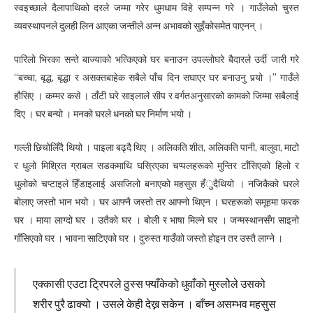
स्वइच्छाले दैलापाथिको दरले जम्मा गरेर धुमधाम विहे सम्पन्न गरे । गाउँलेको चुस्त
व्यवस्थापनले दुलही लिन आएका जन्तीले अन्न अभावको सुइँकोसमेत पाएनन् ।
पारिलो भिरका सन्ते बाज्याको भत्किएको घर बनाउन उपल्लोघरे बैदारले उर्दी जारी गरे
“बच्चा, बृद्ध, बृद्धा र असक्तबाहेक सबैले पाँच दिन सघाएर घर बनाउनु पर्‍यो ।” गाउँले
हौसिए । कम्मर कसे । ठाँटी घरे साइलाले सीप र वर्गतअनुसारको कामको जिम्मा सबैलाई
दिए । घर बन्यो । मनको घरले धनको घर निर्माण भयो ।
गल्ली छिचोलिँदै थियो । पाइला बढ्दै थिए । अलिकति शीत, अलिकति पानी, बालुवा, माटो
र धुलो मिश्रित ग्राबल सडकमाथि घस्रिएका चप्पलहरूको मुन्तिर टाँसिएको हिलो र
धुलोको चप्टाइले हिँडाइलाई असजिलो बनाएको महसुस हँुदैथियो । नजिकैको घरले
बोलाए जस्तो भान भयो । घर आफ्नै जस्तो तर आफ्नो थिएन । घरहरूको समूहमा फरक
घर । माया लाग्दो घर । उतैको घर । बोली र भाषा मिल्ने घर । जन्मस्थानसँग साइनो
गाँसिएको घर । भावना साटिएको घर । दुरुस्त गाउँको जस्तो होइन तर उस्तै लाग्ने ।
एक्कासी एउटा ट्रिपरले ठुस्स फ्याँकेको धुवाँको मुस्लोेले उसको
शरीर पुरै ढाक्यो । उसले केही देख्न सकेन । बाँच्न असम्भव महसुस