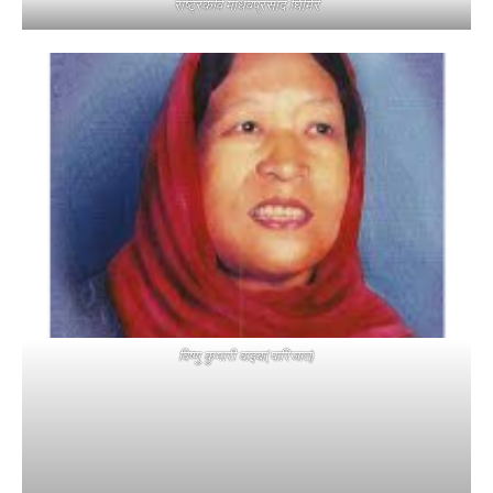
राष्ट्रकवि माधवप्रसाद घिमिरे
विष्णु कुमारी वाइबा(पारिजात)