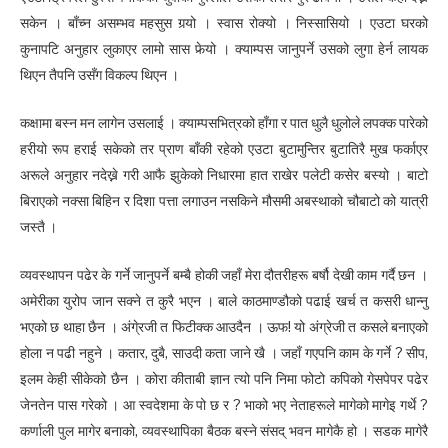
सकेन । बाँच्न असम्भव महसुस गर्‍यो । स्वास रोक्यो । निस्सासियो । एउटा घरको
कुनापटि अनुहार लुकाएर लामो सास फेर्‍यो । क्याम्पस जानुपर्ने उसको लुगा हेर्न लायक
थिएन तैपनि उसँग विकल्प थिएन ।
कक्षामा बस्न मन लागेन उसलाई । क्याम्पसभित्रको हाँगा र पात धुलै धुलोले लपक्क पारेको
हरीयो रूप हराई सकेको तर प्राण बाँकी रहेको एउटा बुटामुन्तिर बुटातिरै मुख फर्काएर
अरूले अनुहार नदेख्ने गरी आफै झुकेको निधारमा हात राखेर पलेटी कसेर बस्यो । बाटो
बिराएको नक्सा बिहिन र दिशा पत्ता लगाउन नसकिने मौसमी अबस्थाको चौबाटो को यात्री
जस्तै ।
व्यवस्थापन पढेर के गर्ने जानुपर्ने बम्बै होकी जहाँ मेरा दौतरीहरू बर्षौ देखी काम गर्दै छन ।
अमेरीका युरोप जान सक्ने त कुरै भएन । बाले काठमाण्डौको पढाई खर्च त कसरी धान्नु
भएको छ थाहा छैन । अंगे्रजी त फिटीक्क आउदैन । ऊफ! यो अंग्रेजी त कसले बनाएको
होला न पढी नहुने । कतार, दुबै, साउदी कता जाने खै । जहाँ गएपनि काम के गर्ने ? सीप,
इलम केही सीकेको छैन । कोरा कीताबी ज्ञान त्यो पनि निमा फोटो कपिको गेसपेपर पढेर
जेनतेन पास गरेको । आ स्वदेशमा के पो छ र ? भाको भए नेताहरूले मागेको मागेइ गर्थे ?
कर्णाली पुल मागेर बनाको, व्यवस्थापिका बैठक बस्ने संसद् भवन मागेकै हो । सडक मागेरै