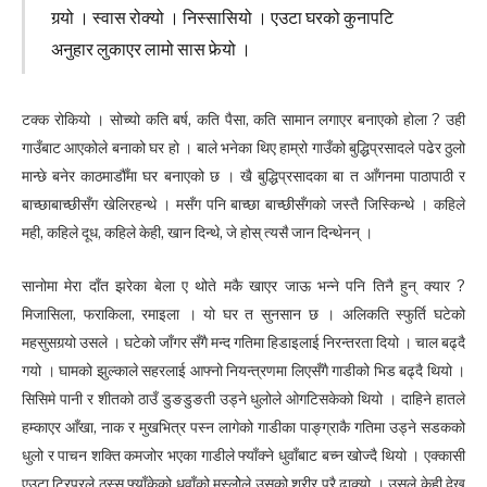
गर्‍यो । स्वास रोक्यो । निस्सासियो । एउटा घरको कुनापटि
अनुहार लुकाएर लामो सास फेर्‍यो ।
टक्क रोकियो । सोच्यो कति बर्ष, कति पैसा, कति सामान लगाएर बनाएको होला ? उही
गाउँबाट आएकोले बनाको घर हो । बाले भनेका थिए हाम्रो गाउँको बुद्धिप्रसादले पढेर ठुलो
मान्छे बनेर काठमाडौँमा घर बनाएको छ । खै बुद्धिप्रसादका बा त आँगनमा पाठापाठी र
बाच्छाबाच्छीसँग खेलिरहन्थे । मसँग पनि बाच्छा बाच्छीसँगको जस्तै जिस्किन्थे । कहिले
मही, कहिले दूध, कहिले केही, खान दिन्थे, जे होस् त्यसै जान दिन्थेनन् ।
सानोमा मेरा दाँत झरेका बेला ए थोते मकै खाएर जाऊ भन्ने पनि तिनै हुन् क्यार ?
मिजासिला, फराकिला, रमाइला । यो घर त सुनसान छ । अलिकति स्फुर्ति घटेको
महसुसगर्‍यो उसले । घटेको जाँगर सँगै मन्द गतिमा हिडाइलाई निरन्तरता दियो । चाल बढ्दै
गयो । घामको झुल्काले सहरलाई आफ्नो नियन्त्रणमा लिएसँगै गाडीको भिड बढ्दै थियो ।
सिसिमे पानी र शीतको ठाउँ डुङडुङती उड्ने धुलोले ओगटिसकेको थियो । दाहिने हातले
हम्काएर आँखा, नाक र मुखभित्र पस्न लागेको गाडीका पाङ्ग्राकै गतिमा उड्ने सडकको
धुलो र पाचन शक्ति कमजोर भएका गाडीले फ्याँक्ने धुवाँबाट बच्न खोज्दै थियो । एक्कासी
एउटा ट्रिपरले ठुस्स फ्याँकेको धुवाँको मुस्लोेले उसको शरीर पुरै ढाक्यो । उसले केही देख्न