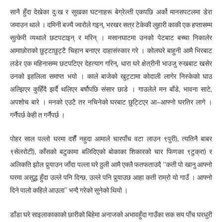
सानै हुँदा देखेका दुःख र सुखका घटनाहरू बेग्रेल्ती एकपछि अर्को मानसपटलमा डेरा
जमाउन थाले । दमिनी बज्यै ज्वरोले गइन्, भरखर सत्र टेकेकी लुहारी काकी एक हप्तासम्म
सुत्केरी व्यथाले छटपटाइन् र मरिन् । मसानघाटमा उनको पेटबाट बच्चा निकालेर
आमाछोराको छुट्टाछुट्टै चिहान बनाएर दाहासंस्कार गरे । कोलघरे बाहुनी आमै भिरबाट
लडेर एक महिनासम्म छटपटिएर देहत्याग गरिन्, धारा घरे क्षेत्रीनी भाउजु रुखबाट खसेर
उनको इहलिला समाप्त भयो । काले बाजेको खुट्टामा कोदाली लागेर निस्केको घाउ
अल्झिएर कुहिँदै झर्दै थलिएर बर्षौपछि संसार छाडे । गाउलेले मन बाँडे, भावना साटे,
अपशोच बारे । मनको एउटै तर नचिनेको घरबाट छुट्टिएर आ–आफ्नो घरतिर लागे ।
गर्नैपर्छ केही त गर्नैपर्छ ।
पोहर साल पल्लो घरमा दशैँ नहुदा आमाले चारपाँच वटा लाउन ९पुरी), त्यतिनै बाबर
९सेलरोटी), काँसको बटुकामा बलिदिएको बोकाका शिकारको चार फिणका ९टुक्रा) र
अलिकति झोल पुर्‍याउन जाँदा पल्ला घरे ठुली आमै एक्लै फतफताउदै “कती पो खानु आफ्नो
घरमा असुद्ध हुँदा उल्ले पनि दिन्छ, उल्ले पनि पुर्‍याउछ आहा कती राम्रो यो गाउँ । आफ्नो
दिने पालो कहिले आउला” भन्दै गरेको सुनेको थियो ।
डाँडा घरे साइलाकाकाको छारीको बिहेमा अनाजको अभावहुँदा गाउँका सक सय पाँच घरधुरी