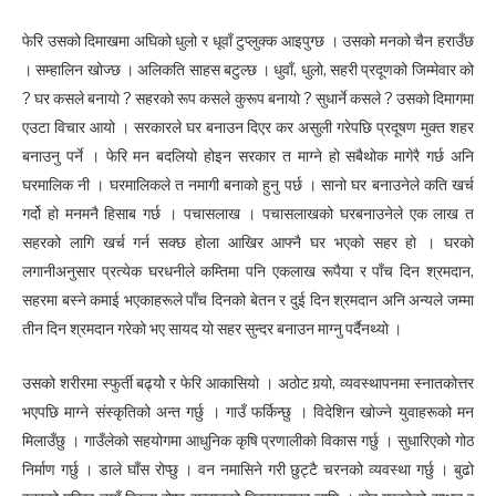
फेरि उसको दिमाखमा अघिको धुलो र धूवाँ टुप्लुक्क आइपुग्छ । उसको मनको चैन हराउँछ
। सम्हालिन खोज्छ । अलिकति साहस बटुल्छ । धुवाँ, धुलो, सहरी प्रदूणको जिम्मेवार को
? घर कसले बनायो ? सहरको रूप कसले कुरूप बनायो ? सुधार्ने कसले ? उसको दिमागमा
एउटा विचार आयो । सरकारले घर बनाउन दिएर कर असुली गरेपछि प्रदूषण मुक्त शहर
बनाउनु पर्ने । फेरि मन बदलियो होइन सरकार त माग्ने हो सबैथोक मागेरै गर्छ अनि
घरमालिक नी । घरमालिकले त नमागी बनाको हुनु पर्छ । सानो घर बनाउनेले कति खर्च
गर्दो हो मनमनै हिसाब गर्छ । पचासलाख । पचासलाखको घरबनाउनेले एक लाख त
सहरको लागि खर्च गर्न सक्छ होला आखिर आफ्नै घर भएको सहर हो । घरको
लगानीअनुसार प्रत्येक घरधनीले कम्तिमा पनि एकलाख रूपैया र पाँच दिन श्रमदान,
सहरमा बस्ने कमाई भएकाहरूले पाँच दिनको बेतन र दुई दिन श्रमदान अनि अन्यले जम्मा
तीन दिन श्रमदान गरेको भए सायद यो सहर सुन्दर बनाउन माग्नु पर्दैनथ्यो ।
उसको शरीरमा स्फुर्ती बढ्योे र फेरि आकासियो । अठोट गर्‍यो, व्यवस्थापनमा स्नातकोत्तर
भएपछि माग्ने संस्कृतिको अन्त गर्छु । गाउँ फर्किन्छु । विदेशिन खोज्ने युवाहरूको मन
मिलाउँछु । गाउँलेको सहयोगमा आधुनिक कृषि प्रणालीको विकास गर्छु । सुधारिएको गोठ
निर्माण गर्छु । डाले घाँस रोप्छु । वन नमासिने गरी छुट्टै चरनको व्यवस्था गर्छु । बुढो