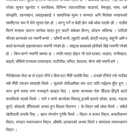
परेका सुन्दर भूवनोट र बस्तीहरू, विभिन्न जातजातिका चाडपर्व, भेषभूषा, भाषा, धर्म
संस्कृति, रहनसहन, लवाइखवाई र सामाजिक मुल्य र मान्यता अनि मिलेका मनहरूको
समष्टिगत रूप नै मेरो सुन्दर देश हो । माग्नु पर्ने त केही छैन सबै थोक पाएकै छौ । गाउँमा
मिल्ने मनहरू फाटन लागेका मात्र हुन् फाटी सकेका छैनन्, जोडन सकिन्छ । पारिलो
भीरका बाज्यको घर नमागी बन्यो । दमिनी बज्यै, लुहारी काकी, क्षेत्री भाउजु, बाहुनी आमै र
काले बाज्यको दाहासंस्कार नमागेरै गरेको हो । साइला काकाको छोरीको बिहे नमागेरै गरेको
हो । किन माग्ने नमागेरै सम्भव छ । त्यति मात्र होइन नौ तले दरबार, धरहरा, रानीमहल,
बाइसे, चौबिसे राज्यका दरबारहरू, पाटीपौवा, मन्दिर, देवालय, चैत्य सबै नमागी बने ।
गैरीखेतका जेठा बा ले एउटा राँगो र बिस वटा भैँसी पालेकै थिए । उनको राँगोले त्यो गाउँका
सबै भैँसी व्याउन सघाएकै थियो । मूलघरे जेठीआमैका सय वटा जति गाईहरू हुँदा हुन् ।
चान बुन्ने घरमा गन्न नभ्याइने बाख्रा थिए । कान्त बाज्यका गोरु हिँडदा हिँड्दै बाटो
फराकिलो भएको थियो । गाने र सन्ते बाज्येका सिपालु इलमी हातले डोका, डाला, नङ्ला
कुटो, कोदालो, हँसियाको अभाव हुन दिएका थिएनन् । के थिएन सबै थोक थियो । सबैले
खेतीपाती लगाकै थिए । खान जेनतेन पुगेकै थियो । थिएन त बजार थिएन, बजारीकरण
थिएन, भण्डार व्यवस्थापन थिएन, औषधि उपचारको अभाव थियो र समग्रमा व्यवस्थापन
थिएन ।