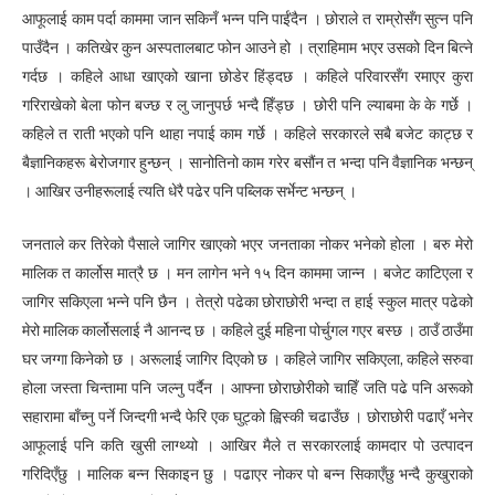
आफूलाई काम पर्दा काममा जान सकिनँ भन्न पनि पाईंदैन । छोराले त राम्रोसँग सुत्न पनि
पाउँदैन । कतिखेर कुन अस्पतालबाट फोन आउने हो । त्राहिमाम भएर उसको दिन बित्ने
गर्दछ । कहिले आधा खाएको खाना छोडेर हिंड्दछ । कहिले परिवारसँग रमाएर कुरा
गरिराखेको बेला फोन बज्छ र लु जानुपर्छ भन्दै हिँड्छ । छोरी पनि ल्याबमा के के गर्छे ।
कहिले त राती भएको पनि थाहा नपाई काम गर्छे । कहिले सरकारले सबै बजेट काट्छ र
बैज्ञानिकहरू बेरोजगार हुन्छन् । सानोतिनो काम गरेर बसौंन त भन्दा पनि वैज्ञानिक भन्छन्
। आखिर उनीहरूलाई त्यति धेरै पढेर पनि पब्लिक सर्भेन्ट भन्छन् ।
जनताले कर तिरेको पैसाले जागिर खाएको भएर जनताका नोकर भनेको होला । बरु मेरो
मालिक त कार्लोस मात्रै छ । मन लागेन भने १५ दिन काममा जान्न । बजेट काटिएला र
जागिर सकिएला भन्ने पनि छैन । तेत्रो पढेका छोराछोरी भन्दा त हाई स्कुल मात्र पढेको
मेरो मालिक कार्लोसलाई नै आनन्द छ । कहिले दुई महिना पोर्चुगल गएर बस्छ । ठाउँ ठाउँमा
घर जग्गा किनेको छ । अरूलाई जागिर दिएको छ । कहिले जागिर सकिएला, कहिले सरुवा
होला जस्ता चिन्तामा पनि जल्नु पर्दैन । आफ्ना छोराछोरीको चाहिँ जति पढे पनि अरूको
सहारामा बाँच्नु पर्ने जिन्दगी भन्दै फेरि एक घुट्को ह्विस्की चढाउँछ । छोराछोरी पढाएँ भनेर
आफूलाई पनि कति खुसी लाग्थ्यो । आखिर मैले त सरकारलाई कामदार पो उत्पादन
गरिदिएँछु । मालिक बन्न सिकाइन छु । पढाएर नोकर पो बन्न सिकाएँछु भन्दै कुखुराको