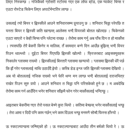
लिएर निस्कन्छ । नजिकैको ग्रोसरी स्टोरमा गएर एक लोफ ब्रेड, एक प्याकेट चिप्स र
एउटा रोस्टेड चिकेन लिएर अपार्टमेन्टतिर लाग्छ ।
उसलाई त्यो बियर र ह्विस्कीले आउने शनिवारसम्म पुर्‍याउनु छ । शनिवार चिठ्ठा परेपछि त
यस्ता बियर र ह्विस्की कति खान्छस् आलेक्स भन्दै वियरको बोतल खोल्दछ । चिकेनको
एउटा साप्रो र केही चिप्स पनि प्लेटमा राख्छ । तेरोमा काम गर्नु अब पाँच दिन त हो मार्कोस
। त्यसपछि तेरै बेकरी किनेर म मालिक, तँ कामदार बन्ने दिन आउँछ बुझिस् भन्दै वियर
पिउन थाल्थ्यो । दुईटा बियर पिएपछि ह्विस्की खोल्यो । फ्रिजरबाट आइसक्युवहरू
निकालेर ग्लासमा राख्यो । ह्विस्कीलाई बिस्तारै ग्लासमा खन्यायो । ग्लासमा ह्विस्की धेरै पर्छ
कि झैं गरेर ग्लासलाई माथि उठाउँदै हेर्‍यो । करिब डेड इन्ज जति ह्विस्की ग्लासमा देखियो ।
अब यो बोतललाई नजिक राख्यो भने फेरि थप्न मन लाग्छ भन्दै बोतललाई दराजभित्र
राखेर पिउन सुरु गर्‍यो । आउने शनिवार त चिठ्ठा पनि परिसकेको हुने छ । म अबदेखि
तेरोमा काम गर्न आउँदिन भनेर शनिवार साँझमै फोन गरेर मार्कोसलाई भन्दिन्छु ।
आइतबार बेकरीमा गएर तेरो पसल बेच्ने कुरा थियो । कतिमा बेच्छस् भनेर मार्कोसलाई भन्छु
। तेरा आमा र दिदी पनि काम गर्छन् भने काम दिंउला भन्छु मनमनै सोच्दै फिस्स हाँस्यो ।
ऊ स्कटल्यान्डमा जन्मिएको हो । ऊ स्कटल्यान्डबाट आउँदा तीन बर्षको थियो रे । ऊ