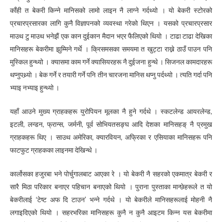
काँही त बेकरी किन्ने मानिसको लामो लाइन नै लाग्ने गर्दथ्यो । यो बेकरी स्टोरको
प्रचारप्रसारका लागि कुनै विज्ञापनको व्यवस्था गरेको थिएन । यसको प्रचारप्रसार
माउथ टु माउथ भनेझैं एक कान दुईकान मैदान भएर फैलिएको थियो । टाढा टाढा देखिका
मानिसहरू बेकरीमा झुम्मिने गर्थे । क्रिसमसका समयमा त खुट्टा राख्ने ठाउँ पाउन पनि
मुस्किल हुन्थ्यो । क्यासमा काम गर्ने क्यासियरहरू नै दुईजना हुन्थे । सिजनल कामदारहरू
थप्नुपथ्र्याे । बेक गर्ने र तयारी गर्ने पनि तीन चारजना मानिस थप्नु पर्दथ्यो । त्यति गर्दा पनि
भ्याइ नभ्याइ हुन्थ्यो ।
यहाँ आउने मुख्य ग्राहकहरू युरोपियन मूलका नै हुने गर्दथे । स्कटलेन्ड आयरलेन्ड,
इटली, लन्डन, फ्रान्स, जर्मनी, पूर्व सोभियतसङ्घ आदि देशका मानिसहङ् नै प्रमुख
ग्राहकहरू थिए । साउथ अमेरिका, क्यारवियन, अफ्रिका र एसियाका मानिसहरू पनि
फाटफुट ग्राहकका लाइनमा देखिन्थे ।
कार्लोसका हजुरबा भने पोर्चुगालबाट आएका रे । यो बेकरी नै सहरको एकमात्र बेकरी र
सारै मिठा परिकार बनाएर पहिचान बनाएको थियो । पुराना पुस्ताका मान्छेहरूले त यो
बेकरीलाई ‘टेष्ट अफ दि टाउन’ भन्ने गर्दथे । यो बेकरीले मानिसहरूलाई मोहनी नै
लगाइदिएको थियो । सहरभरिका मानिसहरू कुनै न कुनै आइटम किन्न यस बेकरीमा