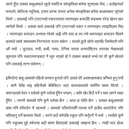
सानो हुँदा उसका बाबुआमाले थुप्रै स्कटिज संस्कृतिका बारेमा सुनाएका थिए । हलोइनपर्व
मनाउने, केल्टिक म्युजिक, ट्याप डान्स जस्ता अनेक संस्कृतिका बारेमा बाआमाबाट सुनेको
थियो । उसलाई पनि ट्राटनको स्कटलगाएर ब्यागपाइप बजाउँदै सडकमा परेड खेल्न रहर
लागेको थियो । उसका बाले उसलाई पनि ट्राटनको स्कट र व्यागपाइप ल्याइदिएका थिए
। व्यागपाइप बजाउन अभ्यास गरेको अझै पनि याद छ तर त्यो ब्यागपाइप बजाउन सिक्ने
क्रमले लामो समयसम्म निरन्तरता पाउन सकेन । घरको ठुलो छोरो भएपछि जिम्मेवारी पनि
धरै भयो । फुटबल, रग्वी, हकी, गल्फ, टेनिस जस्ता अन्तर्राष्ट्रिय स्तरका गेमहरूको
सुरुवात पनि स्कटल्यान्डबाट नै सुरु भएको हो रे उसका बाबाले भन्थे तर ती कुनै खेलले
पनि उसलाई तान्न सकेनन् ।
इमिग्रेन्ट बाबु आमाको पहिलो सन्तान हुनाले पनि उसले धेरै अवशरहरूबाट बन्चित हुनु पर्यो
। सानै देखि भाइ बहिनीको बेबिसिटर भएर वाल्यकालको श्वर्णिम समय वित्यो ।
क्यानडाको वेदर र वर्कको कुनै भरोसा हुँदैन भन्छन् । कति खेर हिउँ पर्ने र घाम लाग्ने थाहा
हुँदैन । त्यस्तै कामको पनि कुनै भरोसा छैन । आज छ भोलि छैन । उसका बाबुआमाको
काम पनि परिवर्तन भै रहन्थ्यो । कामको परिवर्तनसँगै पायक पर्ने ठाउँमा अपार्टमेन्ट पनि
सरिरहनु पर्ने बाध्यता थियो । बस्ने ठाउँ सरेपछि स्कुल पनि सर्नुपर्ने नै भयो । त्यसैले कुनै
पनि स्कुलमा दुई वर्षभन्दा बढी समय बिताएको उसलाई सम्झना छैन । त्यही भएर होला