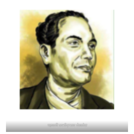
महाकवि लक्ष्मीप्रसाद देवकोटा