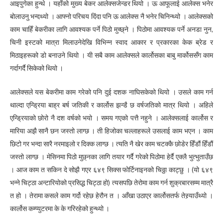
आइपुगेका हुन्थे । यहाँको मुख्य बेकर आलेक्सजेन्डर थियो । ऊ आफूलाई आलेक्स भनेर
बोलाउनु भन्दथ्यो । आफ्नो परिचय दिंदा पनि ऊ आलेक्स नै भनेर चिनिन्थ्यो । आलेक्सको
काम चाहिँ बेकरीका लागि आवश्यक पर्ने पिठो मुच्छ्ने । पिठोमा आवश्यक पर्ने अनडा नुन,
चिनी इस्टको मात्रा मिलाउनेदेखि विभिन्न स्वाद आकार र प्रकारका केक ब्रेड र
मिठाइहरूको डो बनाउने थियो । यी सबै काम आलेक्सले कार्लोसका बाबु मार्कोससँग काम
गर्दागर्दै सिकेको थियो ।
आलेक्सले यस बेकरीमा काम गरेको पनि दुई दशक नाघिसकेको थियो । उसले काम गर्न
थाल्दा एन्ड्रिया बाह्र बर्ष जतिकी र कार्लोस झन्डै छ वर्षजतिको मात्र थियो । अहिले
एन्ड्रियाको छोरो नै दश वर्षको भयो । समय गएको पत्तै नहुने । आलेक्सलाई कार्लोस र
मारिया अझै सानै छन जस्तो लाग्छ । ती हिजोका चल्लाहरूले उसलाई काम भएन । काम
छिटो गर भन्दा सारै नरमाइलो र दिक्क लाग्छ । त्यति नै खेर काम चटक्कै छोडेर हिँडौं हिँडौं
जस्तो लाग्छ । मेसिनमा पिठो मुछ्नका लागि तयार गर्दै गरेको पिठोमा हेर्दै एक्लै भुत्भुताउँछ
। आज काम त सकिन दे सोझै गएर ६४९ सिक्स फोर्टिनाइनको चिठ्ठा काट्छु । (यो ६४९
भन्ने चिट्ठा अन्टारियोको प्रसिद्ध चिट्ठा हो) त्यसपछि तेरोमा काम गर्न शुक्रबारसम्म मात्रै
त हो । तेरामा कसले काम गर्दो रहेछ हेरौन त । आँखा उठाएर कार्लोसतर्फ तेस्र्याउँथ्यो ।
कार्लोस कम्प्युटरमा के के गरिरहेको हुन्थ्यो ।