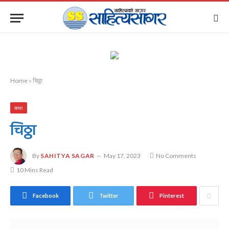
Home
»
चिठ्ठा
कथा
चिठ्ठा
By
SAHITYA SAGAR
May 17, 2023
No Comments
10 Mins Read
Facebook
Twitter
Pinterest