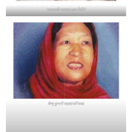
राष्ट्रकवि माधवप्रसाद घिमिरे
विष्णु कुमारी वाइबा(पारिजात)