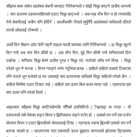
साँझमा काम सकेर आलेक्स बेकरी सपबाट निस्किन्थ्यो र सोझै चिठ्ठा काट्ने ठाउँमा जान्थ्यो
। चार डलरमा एङकरसहितको एउटा चिठ्ठा काट्थ्यो । अब पख पाँच दिन त हो त्यसपछि
तेरो बेकरीलाई फर्केर पनि हेर्दिनँ । कार्लोससँग रिसले मुर्मुरिँदै आलेक्सले माथिल्लोे दाँतले
तल्लो ओठलाई टोक्थ्यो ।
अर्को दिन बिहान उठेर फेरि गह्रौं पाइला चाल्दै कामका लागि निस्किन्थ्यो । ऊ चिठ्ठा खुल्ने
दिन गन्दै अब चार दिन बाँकी छ । अब तीन दिन, दुई दिन बाँकी गन्दै शनिवारको दिन
पर्खन्छ । शनिवार चिठ्ठा बेच्ने ठाउँमा पुग्छ र चिठ्ठा परे, नपरेको जाँच गर्न दिन्छ । चिठ्ठा
परेको धुन नै मज्जा । विनर ग्याङ्गे भनेर म्युजिक बज्छ । कहिले कहिले उसको टिकटमा
पनि यस्तो धुन बजेको छ तर उसलाई सय डलरभन्दा माथिको चिठ्ठा कहिल्यै परेको छैन ।
कहिले सित्तैमा एउटा टिकट पर्छ । कहिले दश डलर बिस डलर मात्र पर्छ । एकपटक एक
सय डलर पनि परेको थियो ।
आइतबार साँझमा चिठ्ठा काटिसकेपछि सँगैको एलसिवियो (ीऋद्यइ) मा पस्छ । यो
प्रायजसो सबै देशका वाइन बियर र ह्विस्किहरू पाइने स्टोर हो । उसको मन पर्ने एक दर्जन
मोल्सन वियर र एउटा ह्विस्कीको बोतललाई टिप्छ । ग्रान्डस स्कच ह्विस्की उसको मन पर्ने
ब्रान्ड भएको छ । काउन्टरमा गएर एकसाठी डलर बुझाएर कागजको झोलामा ड्रिङक्स