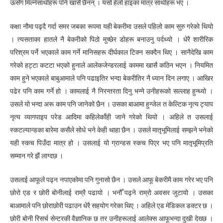
ऊसँग मिल्नेसाथीहरू पनि खासै छैनन् । यसो हेलो हाइका मात्र साथीहरू भए ।
कक्षा नौमा पढ्दै गर्दा समर जबका रूपमा यही बेकरीमा उसले पहिलो काम सुरु गरेको थियो
। त्यसताका हातले नै बेकरीको पिठो मुच्छेर डोहरू बनाउनु पर्दथ्यो । धेरै शारीरिक
परिश्रम पर्ने भएकाले काम गर्ने मानिसहरू दीर्घकाल टिक्न सक्दैन थिए । सानैदेखि काम
गरेको हट्टा कटटा भएको हुनाले आलेकजेन्डरलाई काममा खासै कठिन भएन । नियमित
काम हुने भएकाले बाबुआमाले पनि पढाइतिर भन्दा बेकरीतिर नै ध्यान दिन लगाए । आखिर
पढेर पनि काम गर्ने हो । कामलाई नै निरन्तरता दिनु भन्ने उनीहरूको सल्लाह हुन्थ्यो ।
उसले यो भन्दा अरू काम पनि जानेको छैन । उसका बाआमा हुन्जेल त केल्टिक नृत्य ट्याप
नृत्य व्यागपाइप परेड आदिमा कहिलेकाँही जाने गरेको थियो । अहिले त उसलाई
स्कटल्यान्डका बारेमा कसैले सोधे भने केही थाहा छैन । उसले मातृभूमिलाई सम्झने भनेको
यही स्कच पिउँदा मात्र हो । उसलाई यो ग्रान्डस स्कच पिएर भए पनि मातृभूमिप्रति
सम्मान गरे झैं लाग्दछ ।
उसलाई आफूले पढ्न नपाएकोमा पनि गुनासो छैन । उसले आफू बेकरीमै काम गरेर भए पनि
छोरो एड र छोरी बोनीलाई राम्रै पढायो । भनौँ पढ्ने राम्रो अवसर जुटायो । उसका
बाआमाले पनि छोराछोरी पढाउन धेरै सहयोग गरेका थिए । अहिले एड मेडिकल डक्टर छ ।
छोरी बोनी रिसर्च सेन्टरकी वैज्ञानिक छ तर उनीहरूलाई आलेक्स आफूभन्दा दुखी देख्छ ।