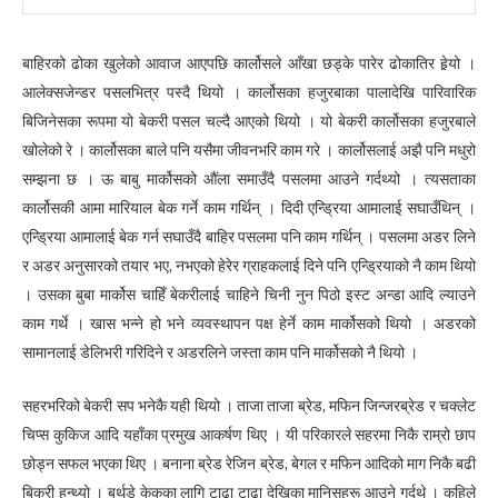
बाहिरको ढोका खुलेको आवाज आएपछि कार्लोसले आँखा छड्के पारेर ढोकातिर हेर्‍यो ।
आलेक्सजेन्डर पसलभित्र पस्दै थियो । कार्लोसका हजुरबाका पालादेखि पारिवारिक
बिजिनेसका रूपमा यो बेकरी पसल चल्दै आएको थियो । यो बेकरी कार्लोसका हजुरबाले
खोलेको रे । कार्लोसका बाले पनि यसैमा जीवनभरि काम गरे । कार्लोसलाई अझै पनि मधुरो
सम्झना छ । ऊ बाबु मार्कोसको औंला समाउँदै पसलमा आउने गर्दथ्यो । त्यसताका
कार्लोसकी आमा मारियाल बेक गर्ने काम गर्थिन् । दिदी एन्ड्रिया आमालाई सघाउँथिन् ।
एन्ड्रिया आमालाई बेक गर्न सघाउँदै बाहिर पसलमा पनि काम गर्थिन् । पसलमा अडर लिने
र अडर अनुसारको तयार भए, नभएको हेरेर ग्राहकलाई दिने पनि एन्ड्रियाको नै काम थियो
। उसका बुबा मार्कोस चाहिँ बेकरीलाई चाहिने चिनी नुन पिठो इस्ट अन्डा आदि ल्याउने
काम गर्थे । खास भन्ने हो भने व्यवस्थापन पक्ष हेर्ने काम मार्कोसको थियो । अडरको
सामानलाई डेलिभरी गरिदिने र अडरलिने जस्ता काम पनि मार्कोसको नै थियो ।
सहरभरिको बेकरी सप भनेकै यही थियो । ताजा ताजा ब्रेड, मफिन जिन्जरब्रेड र चक्लेट
चिप्स कुकिज आदि यहाँका प्रमुख आकर्षण थिए । यी परिकारले सहरमा निकै राम्रो छाप
छोड्न सफल भएका थिए । बनाना ब्रेड रेजिन ब्रेड, बेगल र मफिन आदिको माग निकै बढी
बिक्री हुन्थ्यो । बर्थडे केकका लागि टाढा टाढा देखिका मानिसहरू आउने गर्दथे । कहिले