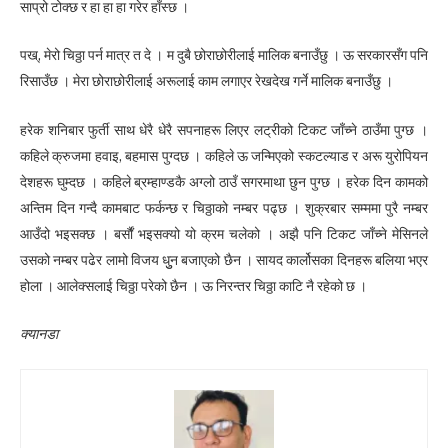
साप्रो टोक्छ र हा हा हा गरेर हाँस्छ ।
पख्, मेरो चिठ्ठा पर्न मात्र त दे । म दुबै छोराछोरीलाई मालिक बनाउँछु । ऊ सरकारसँग पनि
रिसाउँछ । मेरा छोराछोरीलाई अरूलाई काम लगाएर रेखदेख गर्ने मालिक बनाउँछु ।
हरेक शनिबार फुर्ती साथ धेरै धेरै सपनाहरू लिएर लट्रीको टिकट जाँच्ने ठाउँमा पुग्छ ।
कहिले क्रुजमा हवाइ, बहमास पुग्दछ । कहिले ऊ जन्मिएको स्कटल्याड र अरू युरोपियन
देशहरू घुम्दछ । कहिले ब्रम्हाण्डकै अग्लो ठाउँ सगरमाथा छुन पुग्छ । हरेक दिन कामको
अन्तिम दिन गन्दै कामबाट फर्कन्छ र चिठ्ठाको नम्बर पढ्छ । शुक्रबार सम्ममा पुरै नम्बर
आउँदो भइसक्छ । बर्सौं भइसक्यो यो क्रम चलेको । अझै पनि टिकट जाँच्ने मेसिनले
उसको नम्बर पढेर लामो विजय धुुन बजाएको छैन । सायद कार्लोसका दिनहरू बलिया भएर
होला । आलेक्सलाई चिठ्ठा परेको छैन । ऊ निरन्तर चिठ्ठा काटि नै रहेको छ ।
क्यानडा