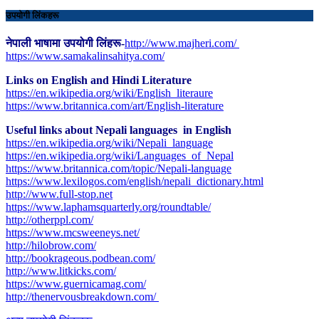
उपयोगी लिंकहरू
नेपाली भाषामा उपयोगी लिंहरू-
http://www.majheri.com/
https://www.samakalinsahitya.com/
Links on English and Hindi Literature
https://en.wikipedia.org/wiki/English_literaure
https://www.britannica.com/art/English-literature
Useful links about Nepali languages in English
https://en.wikipedia.org/wiki/Nepali_language
https://en.wikipedia.org/wiki/Languages_of_Nepal
https://www.britannica.com/topic/Nepali-language
https://www.lexilogos.com/english/nepali_dictionary.html
​http://www.full-stop.net
https://www.laphamsquarterly.org/roundtable/
http://otherppl.com/
https://www.mcsweeneys.net/
http://hilobrow.com/
http://bookrageous.podbean.com/
http://www.litkicks.com/
https://www.guernicamag.com/
http://thenervousbreakdown.com/