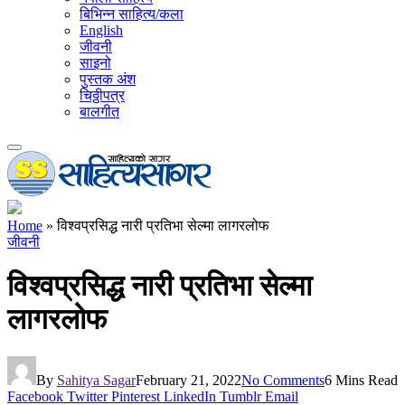
बिभिन्न साहित्य/कला
English
जीवनी
साइनो
पुस्तक अंश
चिठ्ठीपत्र
बालगीत
Home
»
विश्वप्रसिद्ध नारी प्रतिभा सेल्मा लागरलोफ
जीवनी
विश्वप्रसिद्ध नारी प्रतिभा सेल्मा
लागरलोफ
By
Sahitya Sagar
February 21, 2022
No Comments
6 Mins Read
Facebook
Twitter
Pinterest
LinkedIn
Tumblr
Email