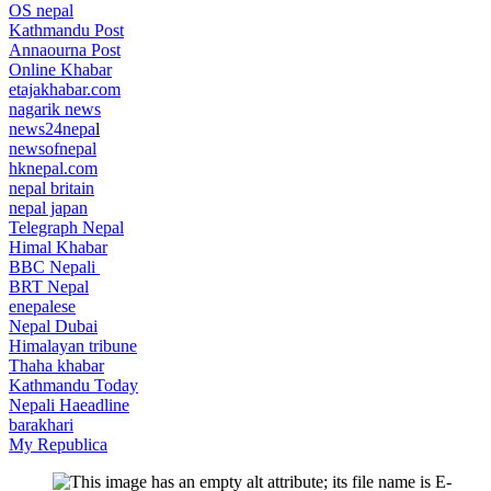
OS nepal
Kathmandu Post
Annaourna Post
Online Khabar
etajakhabar.com
nagarik news
news24nepa
l
newsofnepal
hknepal.com
nepal britain
nepal japan
Telegraph Nepal
Himal Khabar
BBC Nepali
BRT Nepal
enepalese
Nepal Dubai
Himalayan tribune
Thaha khabar
Kathmandu Today
Nepali Haeadline
barakhari
My Republica