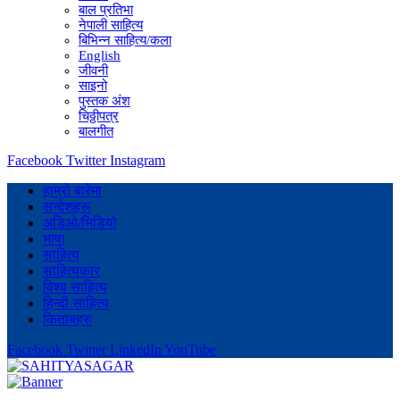
बाल प्रतिभा
नेपाली साहित्य
बिभिन्न साहित्य/कला
English
जीवनी
साइनो
पुस्तक अंश
चिठ्ठीपत्र
बालगीत
Facebook
Twitter
Instagram
हाम्रो बारेमा
सन्देशहरू
अडिओ/भिडियो
भाषा
साहित्य
साहित्यकार
विश्व साहित्य
हिन्दी साहित्य
किताबहरु
Facebook
Twitter
LinkedIn
YouTube