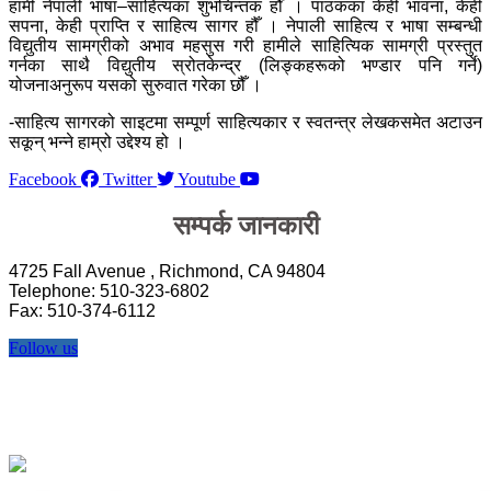
हामी नेपाली भाषा–साहित्यका शुभचिन्तक हौँ । पाठकका केही भावना, केही
सपना, केही प्राप्ति र साहित्य सागर हौँ । नेपाली साहित्य र भाषा सम्बन्धी
विद्युतीय सामग्रीको अभाव महसुस गरी हामीले साहित्यिक सामग्री प्रस्तुत
गर्नका साथै विद्युतीय स्रोतकेन्द्र (लिङ्कहरूको भण्डार पनि गर्ने)
योजनाअनुरूप यसको सुरुवात गरेका छौँ ।
-साहित्य सागरको साइटमा सम्पूर्ण साहित्यकार र स्वतन्त्र लेखकसमेत अटाउन
सकून् भन्ने हाम्रो उद्देश्य हो ।
Facebook
Twitter
Youtube
सम्पर्क जानकारी
4725 Fall Avenue , Richmond, CA 94804
Telephone: 510-323-6802
Fax: 510-374-6112
Follow us