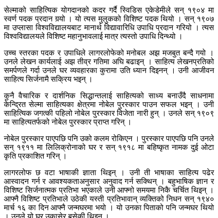
सेल्माको साहित्यिक योगदानको कदर गर्दै स्विडिस एकेडेमीले सन् १९०४ मा
स्वर्ण पदक प्रदान गर्‍यो । यो त्यस मुलुकको विशिष्ट पदक थियो । सन् १९०७
मा उप्लासा विश्वविद्यालयबाट मानार्थ विद्यावारिधि उपाधि प्रदान गरियो । त्यस
विश्वविद्यालयले विशिष्ट महानुभावलाई मात्र त्यस्तो उपाधि दिन्थ्यो ।
उच्च स्तरका पदक र उपाधिले लागरलोफेको मनोबल अझ मजबुत बन्दै गयो ।
उनले लेखन कार्यलाई अझ तीव्र गतिमा अघि बढाइन् । साहित्य लेखनप्रतिको
समर्पणले गर्दा उनले घर व्यवहारका कुरामा उति ध्यान दिइनन् । उनी आजीवन
साहित्य सिर्जनामै सक्रिय भइन् ।
कुनै वैचारिक र दार्शनिक सिद्धान्तलाई साहित्यको साध्य बनाउँदै साधनामा
केन्द्रित सेल्मा साहित्यका क्षेत्रमा नोबेल पुरस्कार पाउन सफल भइन् । उनी
साहित्यिक जगत्की पहिलो नोबेल पुरस्कार विजेता नारी हुन् । उनले सन् १९०९
मा साहित्यतर्फको नोबेल पुरस्कार प्राप्त गरिन् ।
नोबेल पुरस्कार पाएपछि पनि उको कलम रोकिएन । पुरस्कार पाएपछि पनि उनले
सन् १९११ मा लिलिक्रोनाको घर र सन् १९१८ मा बहिष्कृत नामक दुई ओटा
कृति प्रकाशित गरिन् ।
लागरलोफ छ वटा भाषाकी ज्ञाता थिइन् । उनी ती भाषाका साहित्य पढेर
आस्वादन गर्न र आवश्यकताअनुसार अनुवाद गर्न सक्थिन् । बहुभाषिक ज्ञान र
विशिष्ट सिर्जनात्मक प्रतिभा भएकाले उनी आफ्नो समयमा निकै चर्चित थिइन् ।
आफ्नै विशिष्ट प्रतिभाले उठेकी यस्ती प्रतिभावान् व्यक्तिको निधन सन् १९४०
मार्च १६ का दिन आफ्नै जन्मघरमा भयो । यो उनका पिताको पनि जन्मघर थियो
। उनले यो घर उकासेर बसेकी थिइन् ।