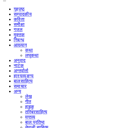
गृहपृष्‍ठ
सम्पादकीय
कविता
समीक्षा
गजल
मुक्तक
निबन्ध
आख्यान
कथा
लघुकथा
अनुवाद
नाटक
अन्तर्वार्ता
हास्यव्यङ्ग्य
बालसाहित्य
समाचार
अन्य
लेख
गीत
हाइकु
तस्बिरसाहित्य
मन्तव्य
बाल प्रतिभा
नेपाली साहित्य