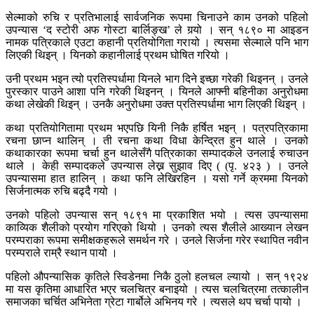
सेल्माको रुचि र प्रतिभालाई सार्वजनिक रूपमा चिनाउने काम उनको पहिलो
उपन्यास ‘द स्टोरी अफ गोस्टा बार्लिङ्ख’ ले गर्‍यो । सन् १८९० मा आइडन
नामक पत्रिकाले एउटा कहानी प्रतियोगिता गरायो । त्यसमा सेल्माले पनि भाग
लिएकी थिइन् । यिनको कहानीलाई प्रथम घोषित गरियो ।
उनी प्रथम भइन त्यो प्रतिस्पर्धामा यिनले भाग दिने इच्छा गरेकी थिइनन् । उनले
पुरस्कार पाउने आशा पनि गरेकी थिइनन् । यिनले आफ्नी बहिनीका अनुरोधमा
कथा लेखेकी थिइन् । उनकै अनुरोधमा उक्त प्रतिस्पर्धामा भाग लिएकी थिइन् ।
कथा प्रतियोगितामा प्रथम भएपछि यिनी निकै हर्षित भइन् । पत्रपत्रिकामा
रचना छाप्न थालिन् । ती रचना कथा विधा केन्द्रित हुन थाले । उनको
कथाकारका रूपमा चर्चा हुन थालेसँगै पत्रिकाका सम्पादकले उनलाई रुचाउन
थाले । केही सम्पादकले उपन्यास लेख्न सुझाव दिए ( (पृ. ४२३ ) । उनले
उपन्यासमा हात हालिन् । कथा फनि लेखिरहिन । यसो गर्ने क्रममा यिनको
सिर्जनात्मक रुचि बढ्दै गयो ।
उनको पहिलो उपन्यास सन् १८९१ मा प्रकाशित भयो । त्यस उपन्यासमा
काव्यिक शैलीको प्रयोग गरिएको थियो । उनको त्यस शैलीले आख्यान लेखन
परम्पराका रूपमा समीक्षकहरूले समर्थन गरे । उनले सिर्जना गरेर स्थापित नवीन
परम्पराले राम्रै स्थान पायो ।
पहिलो औपन्यासिक कृतिले स्विडेनमा निकै ठुलो हलचल ल्यायो । सन् १९२४
मा यस कृतिमा आधारित भएर चलचित्र बनाइयो । त्यस चलचित्रमा तत्कालीन
समाजका चर्चित अभिनेता ग्रेटा गार्बोले अभिनय गरे । त्यसले थप चर्चा पायो ।