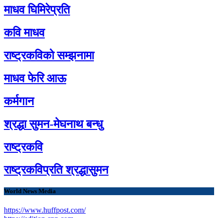
माधव घिमिरेप्रति
कवि माधव
राष्ट्रकविको सम्झनामा
माधव फेरि आऊ
कर्मगान
श्रद्धा सुमन-मेघनाथ बन्धु
राष्ट्रकवि
राष्ट्रकविप्रति श्रद्धासुमन
World News Media
https://www.huffpost.com/