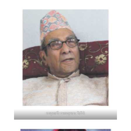
राष्ट्रकवि माधवप्रसाद घिमिरे