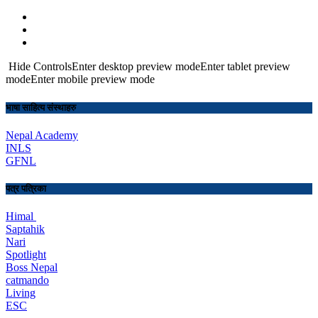
Hide ControlsEnter desktop preview modeEnter tablet preview
modeEnter mobile preview mode
भाषा साहित्य संस्थाहरु
Nepal Academy
INLS
GFNL
पत्र पत्रिका
Himal
Saptahik
Nari
Spotlight
Boss Nepal
catmando
Living
ESC