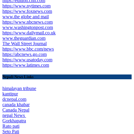
https://edition.cnn.com
https://www.nytimes.com
https://www.foxnews.com
www.the globe and mail
https://www.nbcnews.com
www.washingtonpost.com
https://www.dailymail.co.uk
www.theguardian.com
The Wall Street Journal
https://www.bbc.com/news
https://abcnews.go.com
https://www.usatoday.com
https://www.latimes.com
Nepali News Links
himalayan tribune
kantipur
dcnepal.com
canada khabar
Canada Nepal​
nepal News
Gorkhapatra
Rato pati
Seto Pati