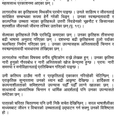
महत्वसाथ प्रकाशनमा आएका छन् ।
लागरलोफ का कृतिहरूमा मिथकीय प्रयोग पाइन्छ । उनले साहित्य र जीवनलाई
सापेक्षित सम्बन्धका रूपमा हेर्ने गरेकी थिइन् । उनका स्वच्छन्दतावादी र
काल्पनिक उच्चता भएका कृतिहरूले उत्तरी स्विडेनको भूबनौट र किसानका
श्रमशील जीवनको जीवन्त तस्बिर उतारेका छन् (पृ. १९) ।
सेल्माका कृतिहरूले निकै प्रसिद्धि कमाएका छन् । उनका कृतिहरू तीसभन्दा
बढी भाषामा अनुवाद गरिएका छन् । दशभन्दा बढी कृतिहरूमा ठुलो पर्दाका
चलचित्र निर्माण गरिएका छन् । उनका उपन्यासहरू अस्तित्ववादी चिन्तन र
स्वच्छन्दतावादी भावधारामा लेखिएका छन् ।
लागरलोफ नारीका विषयमा वर्गीय दृष्टिकोण राख्ने लेखक हुन् । उनका कृतिमा
नारी हुनुको गौरवबोध र नारी अस्तित्वको खोज केन्द्रमा हुन्छ । प्रायः नारी
समस्या र मनोविज्ञानलाई प्रतिबिम्बन गरिएको पाइन्छ ।
उनी कतिपय ठाउँमा नारी र प्रकृतिलाई एकाकार गरिरहेकी भेटिन्छिन् ।
प्राकृतिक सुन्दरतामा उनको ध्यान बढी आकृष्ट देखिन्छ । हार्दिकता र
कल्पनाशीलताको समिश्रणले उपन्यास पढौँ पढौँ लाग्ने खालका छन् ।
साथसाथै आध्यात्मिक चिन्तन र धार्मिक आदर्शलाई पनि उनका उपन्यासले
समेटेका छन् ।
पात्रको चरित्र चित्रणमा पनि उनी निकै सचेत देखिन्छिन् । सरल भाषाशैलीका
माध्यमबाट जीवन र विचारको उच्चतालाई उद्घाटन गर्न सक्नु उनको विशिष्टता
हो ।