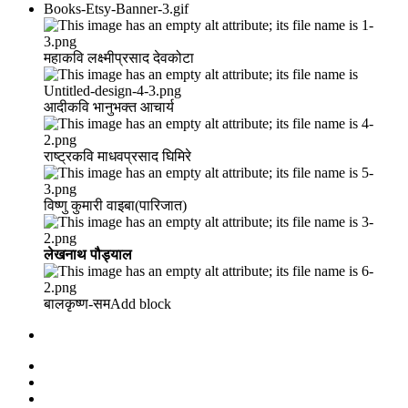
महाकवि लक्ष्मीप्रसाद देवकोटा
आदीकवि भानुभक्त आचार्य
राष्ट्रकवि माधवप्रसाद घिमिरे
विष्णु कुमारी वाइबा(पारिजात)
लेखनाथ पौड्याल
बालकृष्ण-सम Add block