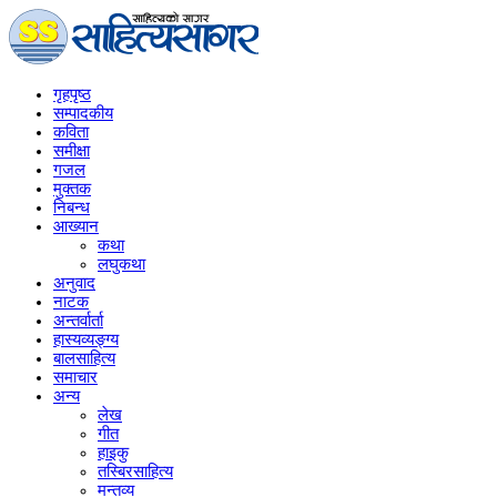
गृहपृष्‍ठ
सम्पादकीय
कविता
समीक्षा
गजल
मुक्तक
निबन्ध
आख्यान
कथा
लघुकथा
अनुवाद
नाटक
अन्तर्वार्ता
हास्यव्यङ्ग्य
बालसाहित्य
समाचार
अन्य
लेख
गीत
हाइकु
तस्बिरसाहित्य
मन्तव्य