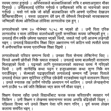
स्वयम् तत्पर हुनुपर्छ । अभिभावकले बालबालिकाको रुचि र क्षमताअनुसार मौका
दिनुपर्छ । उनीहरूलाई प्रेरित गर्नुपर्छ र उनीहरूको रुचि वा भावनाको कदर
गर्नुपर्छ । यसो गर्न सके जो कोही बालबालिका पनि आफ्नो प्रतिभा देखाउन
हिच्किचाउँदैनन् । यस्ता उदाहरण धेरै छन् ती धेरैमध्ये स्विडेनको मारबाक्कामा
जन्मिएकी सेल्मा ओत्तिलिआ लोविसा लागरलोफ एक हुन् ।
लगरलोफको जन्म २० नोभेम्बर १८५८ मा भएको हो । उनी पिता एरिक
लागरलोफ र माता लोविसा वालरोथकी पुत्री सन्ततिका रूपमा जन्मिएकी हुन् ।
उनलाई तीन वर्षकै उमेरमा पक्षघात भएको थियो, जसले गर्दा उनी आजन्म लङ्गडी
भइन् । उनलाई विद्यालयीय शिक्षा दिएर अक्षरारम्भ गर्न कठिन भयो त्यसैले घरमा
नै अनौपचारिक रूपमा प्रारम्भिक शिक्षा दिइयो ।
लगरलोफको परिवार सम्पन्न थियो । उनका पिता सेनामा लेफ्टिनेन्ट थिए ।
यिनले आफ्नी छोरीको निकै ख्याल राख्दथे । उनलाई घरमा बालमैत्री वातावरण
मिलाइएको थियो । पढ्नको लागि पुस्तकालयको व्यवस्था घरमा नै गरिएको
थियो । उनी सानैदेखि कथा पढ्न र हजुरआमाका कथा सुन्न निकै मन
पराउँथिइन् । सेल्माको पढाइप्रतिको लगावलाई सम्मान गर्दै उनका पिताले
उनलाई रोयल उमन सुपेरियर ट्रेनिङ एकेडेमी स्टकहोममा पढ्ने वातावरण मिलाए
। उनले स्नातक तह उत्तीर्ण गरेपछि अध्यापन गर्न थालिन् । उनले लेन्डक्रोना
भन्ने ठाउँमा १० वर्ष जति शिक्षिका भएर काम गर्ने मौका पाइन् ।
शिक्षण पेसामा रहँदा उनले विद्यार्थीबाट फरक फरक चरित्रसँग व्यवहार गर्न
सिकिन । उनी शिक्षण र लेखनमा समानान्तर रूपमा अगाडि बढिरहेकी थिइन् ।
पछिल्ला दिनमा भने उनले शिक्षण पेसा पनि त्याग गरिन् । पूर्ण रूपमा लेखन
कलामा समर्पित भइन् ।