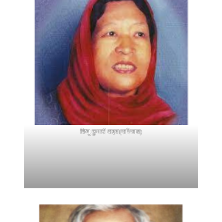
विष्णु कुमारी वाइबा(पारिजात)