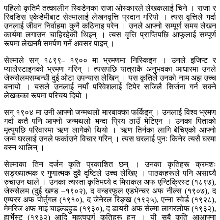
पहिलो कृतिमै तत्कालीन स्विडेनका राजा ओस्कारले लेखकलाई चिने । राजा र
स्विडिस एकेडेमीबाट सेल्मालाई लेखनवृत्ति प्रदान गरियो । त्यस वृत्तिले गर्दा
उनलाई जीवन निर्वाहमा कुनै कठिनाइ परेन । उनले आफ्नो सम्पूर्ण समय लेखन
कार्यमा लगाउन चाहिरहेकी थिइन् । त्यस वृत्ति प्राप्तिपछि आफूलाई सम्पूर्ण
रूपमा लेखनमै समर्पण गर्ने अवसर पाइन् ।
सेल्माले सन् १८९९– १९०० मा भ्रमणमा निस्किइन । उनले इजिप्ट र
प्यालेस्टाइनको भ्रमण गरिन् । त्यसपछि यात्राकै अनुभवका आधारमा उनले
जेरुसेलमसम्बन्धी दुई ओटा उपन्यास लेखिन् । यस कृतिले उनको नाम अझ उच्च
बनायो । यसले उनलाई नयाँ परिवेशलाई टिपेर सजिलै सिर्जना गर्न सक्ने
लेखकका रूपमा परिचय दियो ।
सन् १९०४ मा उनी आफ्नो जन्मथलो मारबाक्का फर्किइन् । उनलाई विश्व भ्रमण
गर्दा कतै पनि आफ्नो जन्मथलो भन्दा प्रिय ठाउँ भेटिएन । उनका पिताको
मृत्युपछि परिवारमा ऋण लागेको थियो । ऋण तिर्नका लागि बेचिएको आफ्नो
जन्म घरलाई उनले फर्काउने विचार गरिन् । त्यस घरलाई पुनः किनेर त्यसै घरमा
बस्न थालिन् ।
सेल्माका तिन दर्जन कृति प्रकाशित छन् । उनका कृतिहरू क्रमशः
सङ्ख्यात्मक र गुणात्मक दुवै दृष्टिले उच्च लेखिए । पाठकहरूले पनि असाध्यै
रुचाउन थाले । उनका त्यस्ता कृतिमध्ये द मिराकल अफ एन्टिक्रिस्ट (१८९७),
जेरुसेलम (दुई खण्ड –१९०२), द वन्डरफुल एडभेन्चर अफ नील्स (१९०७), द
एम्परर अफ पोर्तुगल (१९१०), द जेनेरल रिङ्ख (१९२५), एन्ना स्वेर्ड (१९२८),
मेमरिज अफ माइ चाइल्डहुड (१९३०), द डायरी अफ सेल्मा लागरलोफ (१९३२),
हार्भेस्ट (१९३२) आदि महत्वपूर्ण कृतिहरू हुन् । यी सबै कृति आआफ्ना