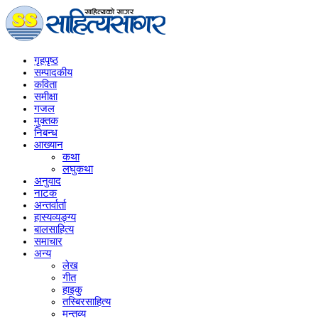
गृहपृष्‍ठ
सम्पादकीय
कविता
समीक्षा
गजल
मुक्तक
निबन्ध
आख्यान
कथा
लघुकथा
अनुवाद
नाटक
अन्तर्वार्ता
हास्यव्यङ्ग्य
बालसाहित्य
समाचार
अन्य
लेख
गीत
हाइकु
तस्बिरसाहित्य
मन्तव्य