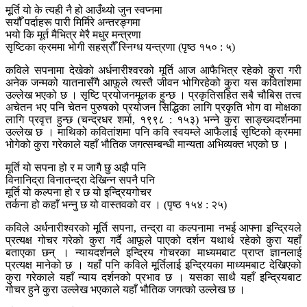
मूर्ति यो के त्यही नै हो आउँथ्यो जुन स्वप्नमा
सयौँ पर्दाहरू पारी मिर्मिरे अन्तरङ्गमा
भयो कि मूर्त मैभित्र मेरै मधुर मन्त्रणा
सृष्टिका क्रममा भोगी सहस्रौँ स्निग्ध यन्त्रणा (पृष्ठ १५० : ५)
कविले सपनामा देखेको अर्धनारीश्वरको मूर्ति आज आफैभित्र रहेको कुरा गरी
अनेक जन्मको यातनासँगै आफूले त्यस्तै जीवन भोगिरहेको कुरा यस कवितांशमा
उल्लेख भएको छ । सृष्टि प्रयोजनमूलक हुन्छ । प्रकृतिसहित सबै चौबिस तत्त्व
अचेतन भए पनि चेतन पुरुषको प्रयोजन सिद्धिका लागि प्रकृति भोग वा मोक्षका
लागि प्रवृत्त हुन्छ (चन्द्रधर शर्मा, १९९८ : १५३) भन्ने कुरा साङ्ख्यदर्शनमा
उल्लेख छ । माथिको कवितांशमा पनि कवि स्वयम्ले आफैलाई सृष्टिको क्रममा
भोगेको कुरा गरेकाले यहाँ भौतिक जगत्सम्बन्धी मान्यता अभिव्यक्त भएको छ ।
मूर्ति यो सपना हो र म जागै छु अझै पनि
विनानिद्रा विनातन्द्रा देखिन्न सपनै पनि
मूर्ति यो कल्पना हो र छ यो इन्द्रियगोचर
तर्कना हो कहाँ भन्नु छ यो वास्तवको वर । (पृष्ठ १५४ : २५)
कविले अर्धनारीश्वरको मूर्ति सपना, तन्द्रा वा कल्पनामा नभई आफ्ना इन्द्रियले
प्रत्यक्ष गोचर गरेको कुरा गर्दै आफूले पाएको दर्शन यथार्थ रहेको कुरा यहाँ
बताएका छन् । न्यायदर्शनले इन्द्रिय गोचरका माध्यमबाट प्राप्त ज्ञानलाई
प्रत्यक्ष मानेको छ । यहाँ पनि कविले मूर्तिलाई इन्द्रियका माध्यमबाट देखिएको
कुरा गरेकाले यहाँ न्याय दर्शनको प्रभाव छ । यसका साथै यहाँ इन्द्रियबाट
गोचर हुने कुरा उल्लेख भएकाले यहाँ भौतिक जगत्को उल्लेख छ ।