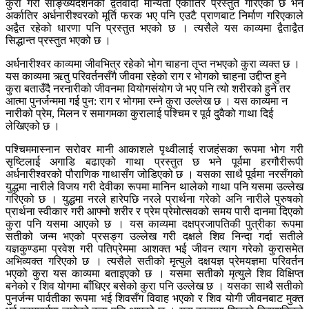
कुरा गरी साङ्ख्यदर्शनको द्वैतवादी मान्यता एकातिर प्रस्तुत गरिएको छ भने
अर्कातिर अर्धनारीश्वरको मूर्ति फरक भए पनि एउटै प्राणबाट निर्माण गरिएकाले
अद्वैत रहेको धारणा पनि प्रस्तुत भएको छ । त्यसैले यस काव्यमा द्वैताद्वैत
सिद्धान्त प्रस्तुत भएको छ ।
अर्धनारीश्वर काव्यमा जीवभित्र रहेको भोग चाहना तृप्त नभएको कुरा व्यक्त छ ।
यस काव्यमा ऋतु परिवर्तनसँगै जीवमा रहेको राग र भोगको चाहना उद्दीप्त हुने
कुरा बताउँदै नरनारीको जीवनमा वियोगसंयोग जे भए पनि त्यो शरीरको हुने तर
आत्मा पुनर्जन्ममा गई पुन: राग र भोगमा रम्ने कुरा उल्लेख छ । यस काव्यमा न
नारीको प्रेम, मिलन र समागमका कुरालाई पश्चिम र पूर्व दुवैको गाथा दिई
लेखिएको छ ।
पश्चिममास्नान सरोवर मानी आकाशले पृथ्वीलाई राजहंसका रूपमा भोग गरी
सृष्टिलाई अगाडि बढाएको गाथा प्रस्तुत छ भने पूर्वमा हरगौरीरूपी
अर्धनारीश्वरको पौराणिक गाथासँग जोडिएको छ । यसका साथै पूर्वमा नरसँगको
युद्धमा नारीले विजय गरी देवीका रूपमा मानिन थालेको गाथा पनि यसमा उल्लेख
गरिएको छ । युद्धमा नरले हारेपछि नरले प्रार्थना गरेको अनि नारीले पुरुषको
प्रार्थना स्वीकार गरी आफ्नो शरीर र प्रेम प्रेमोत्सवको समय पारी दानमा दिएको
कुरा पनि यसमा आएको छ । यस काव्यमा दक्षप्रजापतिकी पुत्रीका रूपमा
सतीको जन्म भएको प्रसङ्ग उल्लेख गरी दक्षले शिव निन्दा गर्दा सतीले
यज्ञकुण्डमा प्रवेश गरी पतिप्रेममा आशक्त भई जीवन त्याग गरेको कुरासमेत
अभिव्यक्त गरिएको छ । त्यसैले सतीको मृत्युले दक्षयज्ञ प्रेमयज्ञमा परिवर्तन
भएको कुरा यस काव्यमा बताइएको छ । यसमा सतीको मृत्युले शिव विक्षिप्त
बनेको र शिव योगमा बाँधिएर बसेको कुरा पनि उल्लेख छ । यसका साथै सतीको
पुनर्जन्म पार्वतीका रूपमा भई शिवसँग विवाह भएको र शिव योगी जीवनबाट मुक्त