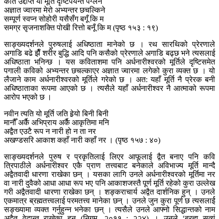
कति उद्दीप्त यो मूर्ति दृष्टिपर्यन्त पग्लने
अज्ञात ज्वारमा मेरो अभ्यन्तर छचल्किने
सम्पूर्ण स्वप्न सोहोरी यसैसँग बगूँ कि म
समग्र सृजनाशक्ति पोखी रित्तो बनूँ कि म (पृष्ठ १५३ : १९)
साङ्ख्यदर्शनले पुरुषलाई अधिष्ठाता मानेको छ । रथ सारथिको प्रेरणाले
अगाडि बढे झैँ शरीर बुद्धि आदि पनि कसैको प्रेरणाले अगाडि बढ्छ भने त्यसलाई
अधिष्ठाता भनिन्छ । यस कविताशमा पनि अर्धनारीश्वरको मूर्तिले दृष्टिसमेत
पगाली कविको अभ्यन्तर छचल्काएर अज्ञात ज्वारमा लगेको कुरा व्यक्त छ । यो
लैजाने काम अर्धनारीश्वरको मूर्तिले गरेको छ । अत: यहाँ मूर्ति नै प्रेरक बनी
अधिष्ठाताका रूपमा आएको छ । त्यसैले यहाँ अर्धनारीश्वर नै आत्माको रूपमा
आरोप भएको छ ।
नवीन त्यति यो मूर्ति जति हेर्‍यो बिनी बिनी
मानौँ अर्कै अभिप्राय अर्कै आकृतिमा मनि
अद्वैत एउटै रूप न नारी हो न ता नर
अखण्डसरि आकाश कहाँ नारी कहाँ नर । (पृष्ठ १५७ : ४०)
साङ्ख्यदर्शनले पुरुष र प्रकृतिलाई लिएर आफूलाई द्वैत बनाए पनि कवि
त्रिपाठीले अर्धनारीश्वर एकै प्राण तत्त्वबाट बनेकाले अविभाज्य मूर्ति मान्दै
अद्वैतवादी धारणा राखेका छन् । यसका लागि उनले अर्धनारीश्वरको मूर्तिमा नर
वा नारी दुवैको आधा आधा रूप भए पनि आकाशजस्तै पूर्ण मूर्ति रहेको कुरा उल्लेख
गरी अद्वैतवादी धारणा राखेका छन् । शङ्कराचार्य अद्वैत दार्शनिक हुन् । उनले
एकमात्र ब्रह्मतत्त्वलाई परमतत्त्व मानेका छन् । उनले जुन कुरा पूर्ण छ त्यसलार्ई
सङ्ख्यामा व्यक्त गर्नुहुन्न भनेका छन् । त्यसैले उनले आफ्नो सिद्धान्तको नाम
अद्वैत वेदान्त राखेका हुन् (निगम, २०११ : २२४) । उनले ‘ब्रह्म सत्यं