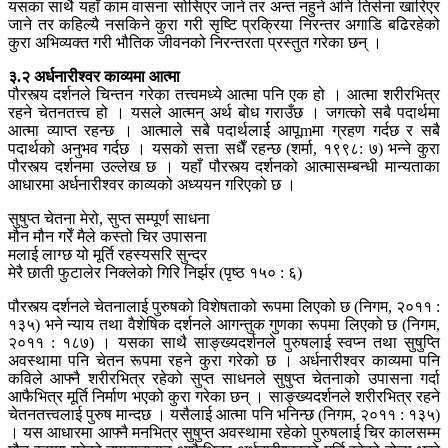
यसका साथै यहाँ काम वासना सोसिएर जाने तर अन्त नहुने अनि तिर्सना खारिएर
जाने तर कहिल्यै नसकिने कुरा गरी सृष्टि प्रक्रिया निरन्तर अगाडि बढिरहेको
कुरा अभिव्यक्त गरी भौतिक जीवनको निरन्तरता प्रस्तुत गरेका छन् ।
३.२ अर्धनारीश्वर काव्यमा आत्मा
पौरस्त्य दर्शनले चिन्तन गरेका तत्त्वमध्ये आत्मा पनि एक हो । आत्मा शरीरभित्र
रहने चेतनतत्त्व हो । यसले आत्मन् अर्थ बोध गराउँछ । जगत्को सबै पदार्थमा
आत्मा व्याप्त रहन्छ । आत्माले सबै पदार्थलार्ई आपूmमा ग्रहण गर्दछ र सबै
पदार्थको अनुभव गर्दछ । यसको सत्ता सधैँ रहन्छ (शर्मा, १९९८: ७) भन्ने कुरा
पौरस्त्य दर्शनमा उल्लेख छ । यहाँ पौरस्त्य दर्शनको आत्मासम्बन्धी मान्यताका
आधारमा अर्धनारीश्वर काव्यको अध्ययन गरिएको छ ।
सुषुप्त चेतना मेरो, सुप्त सम्पूर्ण साधना
मौन मौन गरेँ मैले कस्तो चिर उपासना
मलाई लाग्छ यो मूर्ति रहस्यसरि सुन्दर
मेरै छाती फुटालेर निक्लेको गिरि निर्झर (पृष्ठ १५० : ६)
पौरस्त्य दर्शनले चेतनालाई पुरुषको विशेषताको रूपमा लिएको छ (निगम, २०११ :
१३५) भने न्याय तथा वैशेषिक दर्शनले आगन्तुक गुणका रूपमा लिएको छ (निगम,
२०११ : १८७) । यसका साथै साङ्ख्यदर्शनले पुरुषलाई स्वप्न तथा सुषुप्ति
अवस्थामा पनि चेतन रूपमा रहने कुरा गरेको छ । अर्धनारीश्वर काव्यमा पनि
कविले आफ्नै शरीरभित्र रहेको सुप्त साधनले सुषुप्त चेतनाको उपासना गर्दा
आफैभित्र मूर्ति निर्माण भएको कुरा गरेका छन् । साङ्ख्यदर्शनले शरीरभित्र रहने
चेतनतत्त्वलाई पुरुष मान्दछ । यसैलाई आत्मा पनि भनिन्छ (निगम, २०११ : १३५)
। यस आधारमा आफ्नै मनभित्र सुषुप्त अवस्थामा रहेको पुरुषलाई चिर कालसम्म