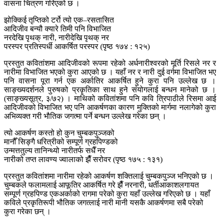
वासना चित्रण गरिएको छ ।
झोक्किई तृप्तिको टर्रो त्यो एक–रसतासित
आदिजीव बन्यौ क्यारे तिमी पनि विभाजित
नरदेखि पृथक् नारी, नारीदेखि पृथक् नर
परस्पर प्रतिस्पर्धी आकर्षित परस्पर (पृष्ठ १७४ : १२५)
प्रस्तुत कवितांशमा आदिजीवको रूपमा रहेको अर्धनारीश्वरको मूर्ति रिसले नर र
नारीमा विभाजित भएको कुरा आएको छ । यहाँ नर र नारी दुई वर्गमा विभाजित भए
पनि वासना पूरा गर्न एक अर्कातिर आकर्षित हुने कुरा पनि उल्लेख छ ।
साङ्ख्यदर्शनले पुरुषको प्रकृतिका साथ हुने संयोगलाई बन्धन मानेको छ ।
(साङ्ख्यसूत्र, ३/७२) । माथिको कवितांशमा पनि कवि त्रिपाठीले रिसमा आई
आदिजीवको विभाजित भए पनि आकर्षणका कारण मुक्तिको मार्गमा नलागेको कुरा
अभिव्यक्त गरी भौतिक जगत्मा पर्ने बन्धन उल्लेख गरेका छन् ।
त्यो आकर्षण कस्तो हो कुन चुम्बकपुञ्जको
मानौँ सिङ्गै धरित्रीको सम्पूर्ण ग्रहपिण्डको
उन्मत्ततुल्य तानिन्थ्यो नारीतर्फ सधैँ नर
नारीको तप्त लावण्य ज्वालाको झैँ सरोवर (पृष्ठ १७५ : १३१)
प्रस्तुत कवितांशमा नारीमा रहेको आकर्षण शक्तिलाई चुम्बकपुञ्ज भनिएको छ ।
चुम्बकले फलामलाई आफूतिर आकर्षित गरे झैँ नरनारी, धर्तीआकाशलगायत
सम्पूर्ण ग्रहपिण्ड एकअर्काको रागमा परेको कुरा यहाँ उल्लेख गरिएको छ । यहाँ
कविले प्रकृतिरूपी भौतिक जगत्लाई नारी मानी यसकै आकर्षणमा सबै परेको
कुरा गरेका छन् ।