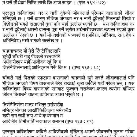
म यसै तीर्थका निम्ति सारूँ कि आज साइत । (पृष्ठ १६४ : ७२)
प्रस्तुत कवितांशमा नर र नारी दुवैको जीवनलाई प्रेममय वासनाको जीवन
भनिएको छ । यसै कारण भौतिक जगत्का नर र नारी दुवैलाई मिलनको तिर्खा र
बिछोडको भयले सताएको कुरा पनि यहाँ उल्लेख भएको छ । यस कवितांशमा नर
र नारी दुवैलाई आफ्नो वासना पूरा गर्ने स्रोत अर्धनारीश्वरबाट उत्पन्न भएको कुरा
उल्लेख गरिएको छ । यहाँ योगदर्शनको पञ्चक्लेश (अविद्या, अस्मिता, राग, द्वेष र
अभिनिवेश) मध्ये रागको उल्लेख छ ।
चाहनाचक्र यो मेरो रिँगटैरिँगटासरि
घुमेझैँ चाँचरी गाई पीङको रङटाभरि
अर्धनारीश्वर यहीँ आजीवन रहूँ कि म
तिर्सनैतिर्सनालाई आलिङ्गन गरूँ कि म । (पृष्ठ १६७ : ८८)
चाँचरी गाई पिङको रङटामा वासनाको चाहनाले घुमे जस्तै जीवात्मालाई पनि
भौतिक जगत्को विषय वासनाले बेरेर राखेको कुरा कविले यहाँ गरेका छन् । यस
कवितांशमा विषय वासनाको रागबाट फुत्कन नसकेका कारण त्यसैमा बाँधिएर
जीवन बिताउने चाहना कविबाट व्यक्त भएको छ ।
तिर्सनैतिर्सना मात्र मभित्र छर्छराउँदा
मभित्र भोगका लाखौँ फिलिङ्गा भर्भराउँदा
खपी राग खपी ताप आधै दग्धसमान म
आदिजीव तिमीचाहिँ सदाकाल समागम (पृष्ठ १६७ : ९१)
प्रस्तुत कवितांशमा कविले आदिजीवको मूर्तिलाई आफ्नो जीवनसँग तुलना गरेका