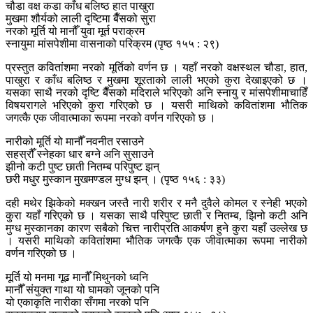
चौडा वक्ष कडा काँध बलिष्ठ हात पाखुरा
मुखमा शौर्यको लाली दृष्टिमा बैँसको सुरा
नरको मूर्ति यो मानौँ युवा मूर्त पराक्रम
स्नायुमा मांसपेशीमा वासनाको परिक्रम (पृष्ठ १५५ : २९)
प्रस्तुत कवितांशमा नरको मूर्तिको वर्णन छ । यहाँ नरको वक्षस्थल चौडा, हात,
पाखुरा र काँध बलिष्ठ र मुखमा शूरताको लाली भएको कुरा देखाइएको छ ।
यसका साथै नरको दृष्टि बैँसको मदिराले भरिएको अनि स्नायु र मांसपेशीमाचाहिँ
विषयरागले भरिएको कुरा गरिएको छ । यसरी माथिको कवितांशमा भौतिक
जगत्कै एक जीवात्माका रूपमा नरको वर्णन गरिएको छ ।
नारीको मूर्ति यो मानौँ नवनीत रसाउने
सहस्रौँ स्नेहका धार बग्ने अनि सुसाउने
झीनो कटी पुष्ट छाती नितम्ब परिपुष्ट झन्
छरी मधुर मुस्कान मुखमण्डल मुग्ध झन् । (पृष्ठ १५६ : ३३)
दही मथेर झिकेको मक्खन जस्तै नारी शरीर र मनै दुवैले कोमल र स्नेही भएको
कुरा यहाँ गरिएको छ । यसका साथै परिपुष्ट छाती र नितम्ब, झिनो कटी अनि
मुग्ध मुस्कानका कारण सबैको चित्त नारीप्रति आकर्षण हुने कुरा यहाँ उल्लेख छ
। यसरी माथिको कवितांशमा भौतिक जगत्कै एक जीवात्माका रूपमा नारीको
वर्णन गरिएको छ ।
मूर्ति यो मनमा गूढ मानौँ मिथुनको ध्वनि
मानौँ संयुक्त गाथा यो घामको जूनको पनि
यो एकाकृति नारीका सँगमा नरको पनि