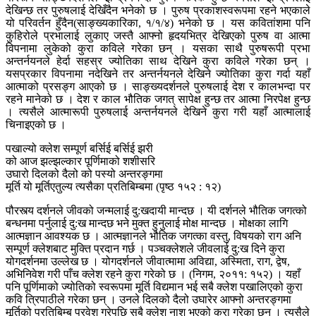
देखिन्छ तर पुरुषलाई देखिँदैन भनेको छ । पुरुष प्रकाशस्वरूपमा रहने भएकाले
यो परिवर्तन हुँदैन(साङ्ख्यकारिका, १/१/४) भनेको छ । यस कवितांशमा पनि
कुहिरोले प्रभालाई लुकाए जस्तै आफ्नो हृदयभित्र देखिएको पुरुष वा आत्मा
विपनामा लुकेको कुरा कविले गरेका छन् । यसका साथै पुरुषरूपी प्रभा
अन्तर्नयनले हेर्दा सहस्र ज्योतिका साथ देखिने कुरा कविले गरेका छन् ।
यसप्रकार विपनामा नदेखिने तर अन्तर्नयनले देखिने ज्योतिका कुरा गर्दा यहाँ
आत्माको प्रसङ्ग आएको छ । साङ्ख्यदर्शनले पुरुषलाई देश र कालभन्दा पर
रहने मानेको छ । देश र काल भौतिक जगत् सापेक्ष हुन्छ तर आत्मा निरपेक्ष हुन्छ
। त्यसैले आत्मारूपी पुरुषलाई अन्तर्नयनले देखिने कुरा गरी यहाँ आत्मालाई
चिनाइएको छ ।
पखाल्यो क्लेश सम्पूर्ण बर्सिई बर्सिई झरी
को आज झल्झल्कार पूर्णिमाको शशीसरि
उघारो दिलको दैलो को पस्यो अन्तरङ्गमा
मूर्ति यो मूर्तिएतुल्य त्यसैका प्रतिबिम्बमा (पृष्ठ १५२ : १२)
पौरस्त्य दर्शनले जीवको जन्मलाई दु:खदायी मान्दछ । यी दर्शनले भौतिक जगत्को
बन्धनमा पर्नुलाई दु:ख मान्दछ भने मुक्त हुनुलाई मोक्ष मान्दछ । मोक्षका लागि
आत्मज्ञान आवश्यक छ । आत्मज्ञानले भौतिक जगत्का वस्तु, विषयको राग अनि
सम्पूर्ण क्लेशबाट मुक्ति प्रदान गर्छ । पञ्चक्लेशले जीवलाई दु:ख दिने कुरा
योगदर्शनमा उल्लेख छ । योगदर्शनले जीवात्मामा अविद्या, अस्मिता, राग, द्वेष,
अभिनिवेश गरी पाँच क्लेश रहने कुरा गरेको छ । (निगम, २०११: १५२) । यहाँ
पनि पूर्णिमाको ज्योतिको स्वरूपमा मूर्ति विद्यमान भई सबै क्लेश पखालिएको कुरा
कवि त्रिपाठीले गरेका छन् । उनले दिलको दैलो उघारेर आफ्नो अन्तरङ्गमा
मूर्तिको प्रतिबिम्ब प्रवेश गरेपछि सबै क्लेश नाश भएको कुरा गरेका छन् । त्यसैले