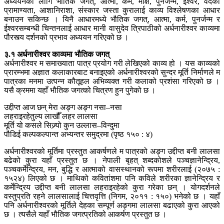
अध्ययनका लागि भौतिक जगत्, आत्मा, कर्म, मोक्ष, पुनर्जन्म, ईश्वर, वेदको
प्रामाण्यता, आशानिराशा, संस्कार जस्ता कुरालाई काव्य विश्लेषणका आधार
बनाउन सकिन्छ । यिनै आधारमध्ये भौतिक जगत्, आत्मा, कर्म, पुनर्जन्म र
ईश्वरसम्बन्धी चिन्तनलाई आधार मानी वासुदेव त्रिपाठीको अर्धनारीश्वर काव्यमा
पौरस्त्य दर्शनको प्रभाव अध्ययन गरिएको छ ।
३.१ अर्धनारीश्वर काव्यमा भौतिक जगत्
अर्धनारीश्वर म समाख्याता पात्र प्रयोग गरी लेखिएको काव्य हो । यस काव्यको
प्रारम्भमा अज्ञात कलाकारबाट बनाइएको अर्धनारीश्वरको सुन्दर मूर्ति निर्माणले म
पात्रका मनमा उत्पन्न कौतूहल अभिव्यक्त गरी कलाको प्रशंसा गरिएको छ ।
यसै क्रममा यहाँ भौतिक जगत्को चित्रण हुन पुगेको छ ।
उद्दीप्त आज छन् मेरा अङ्ग अङ्ग नसा–नसा
लहराइरहेतुल्य लाखौँ लहर लालसा
मूर्ति यो कसले सिज्र्यो कुन उल्लास–विन्दुमा
पौडिई कल्पकल्पान्त अभ्यन्तर समुद्रमा (पृष्ठ १५० : ४)
अर्धनारीश्वरको मूर्तिमा प्रस्तुत आकर्षणले म पात्रको अङ्ग उद्दीप्त बनी लालसा
बढेको कुरा यहाँ प्रस्तुत छ । नेपाली बृहत् शब्दकोशले पञ्चज्ञानेन्द्रिय,
पञ्चकर्मेन्द्रिय, मन, बुद्धि र आत्माको वासस्थानको रूपमा शरीरलाई (२०७५ :
१५२४) लिएको छ । माथिको कवितांशमा पनि कविले शरीरका ज्ञानेन्द्रिय र
कर्मेन्द्रिय उद्दीप्त बनी लालसा लहराइरहेको कुरा गरेका छन् । योगदर्शनले
वस्तुप्रति रहने लालसालाई चित्तवृत्ति (निगम, २०११ : १५०) भनेको छ । यहाँ
पनि अर्धनारीश्वरको मूर्तिले देहका सम्पूर्ण अङ्गमा लालसा बढाएको कुरा आएको
छ । त्यसैले यहाँ भौतिक जगत्प्रतिको आकर्षण प्रस्तुत छ ।