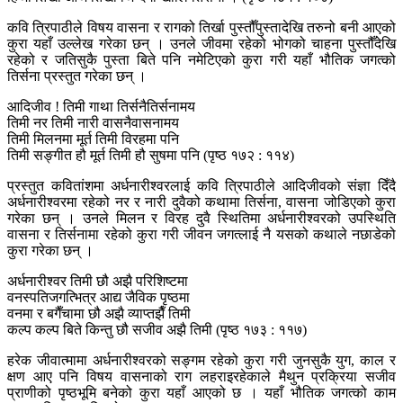
कवि त्रिपाठीले विषय वासना र रागको तिर्खा पुस्तौँपुस्तादेखि तरुनो बनी आएको
कुरा यहाँ उल्लेख गरेका छन् । उनले जीवमा रहेको भोगको चाहना पुस्तौँदेखि
रहेको र जतिसुकै पुस्ता बिते पनि नमेटिएको कुरा गरी यहाँ भौतिक जगत्को
तिर्सना प्रस्तुत गरेका छन् ।
आदिजीव ! तिमी गाथा तिर्सनैतिर्सनामय
तिमी नर तिमी नारी वासनैवासनामय
तिमी मिलनमा मूर्त तिमी विरहमा पनि
तिमी सङ्गीत हौ मूर्त तिमी हौ सुषमा पनि (पृष्ठ १७२ : ११४)
प्रस्तुत कवितांशमा अर्धनारीश्वरलाई कवि त्रिपाठीले आदिजीवको संज्ञा दिँदै
अर्धनारीश्वरमा रहेको नर र नारी दुवैको कथामा तिर्सना, वासना जोडिएको कुरा
गरेका छन् । उनले मिलन र विरह दुवै स्थितिमा अर्धनारीश्वरको उपस्थिति
वासना र तिर्सनामा रहेको कुरा गरी जीवन जगत्लाई नै यसको कथाले नछाडेको
कुरा गरेका छन् ।
अर्धनारीश्वर तिमी छौ अझै परिशिष्टमा
वनस्पतिजगत्भित्र आद्य जैविक पृष्ठमा
वनमा र बगैँचामा छौ अझै व्याप्तझैँ तिमी
कल्प कल्प बिते किन्तु छौ सजीव अझै तिमी (पृष्ठ १७३ : ११७)
हरेक जीवात्मामा अर्धनारीश्वरको सङ्गम रहेको कुरा गरी जुनसुकै युग, काल र
क्षण आए पनि विषय वासनाको राग लहराइरहेकाले मैथुन प्रक्रिया सजीव
प्राणीको पृष्ठभूमि बनेको कुरा यहाँ आएको छ । यहाँ भौतिक जगत्को काम