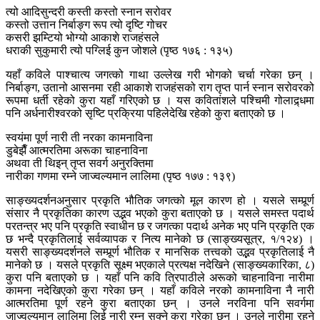
त्यो आदिसुन्दरी कस्ती कस्तो स्नान सरोवर
कस्तो उत्तान निर्बाङ्ग रूप त्यो दृष्टि गोचर
कसरी झम्टियो भोग्यो आकाशे राजहंसले
धराकी सुकुमारी त्यो पग्लिई कुन जोशले (पृष्ठ १७६ : १३५)
यहाँ कविले पाश्चात्य जगत्को गाथा उल्लेख गरी भोगको चर्चा गरेका छन् ।
निर्बाङ्ग, उतानो आसनमा रही आकाशे राजहंसको राग तृप्त पार्न स्नान सरोवरको
रूपमा धर्ती रहेको कुरा यहाँ गरिएको छ । यस कवितांशले पश्चिमी गोलाद्र्धमा
पनि अर्धनारीश्वरको सृष्टि प्रक्रिया पहिलेदेखि रहेको कुरा बताएको छ ।
स्वयंमा पूर्ण नारी ती नरका कामनाविना
डुबेझैँ आत्मरतिमा अरूका चाहनाविना
अथवा ती थिइन् तृप्त सवर्ग अनुरक्तिमा
नारीका गणमा रम्ने जाज्वल्यमान लालिमा (पृष्ठ १७७ : १३९)
साङ्ख्यदर्शनअनुसार प्रकृति भौतिक जगत्को मूल कारण हो । यसले सम्पूर्र्ण
संसार नै प्रकृतिका कारण उद्भव भएको कुरा बताएको छ । यसले समस्त पदार्थ
परतन्त्र भए पनि प्रकृति स्वाधीन छ र जगत्का पदार्थ अनेक भए पनि प्रकृति एक
छ भन्दै प्रकृतिलाई सर्वव्यापक र नित्य मानेको छ (साङ्ख्यसूत्र, १/१२४) ।
यसरी साङ्ख्यदर्शनले सम्पूर्र्ण भौतिक र मानसिक तत्त्वको उद्भव प्रकृतिलाई नै
मानेको छ । यसले प्रकृति सूक्ष्म भएकाले प्रत्यक्ष नदेखिने (साङ्ख्यकारिका, ८)
कुरा पनि बताएको छ । यहाँ पनि कवि त्रिपाठीले अरूको चाहनाविना नारीमा
कामना नदेखिएको कुरा गरेका छन् । यहाँ कविले नरको कामनाविना नै नारी
आत्मरतिमा पूर्ण रहने कुरा बताएका छन् । उनले नरविना पनि सवर्गमा
जाज्वल्यमान लालिमा लिई नारी रम्न सक्ने कुरा गरेका छन् । उनले नारीमा रहने