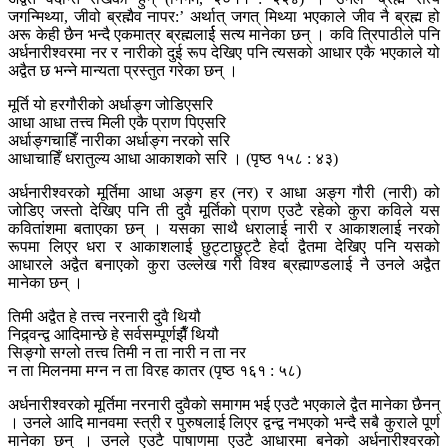
जगन्मिथ्या, जीवो ब्रह्मैव नापर:’ अर्थात् जगत् मिथ्या भएकाले जीव नै ब्रह्म हो
अरू केही छैन भन्दै एकमात्र ब्रह्मलार्ई सत्य मानेका छन् । कवि त्रिपाठीले पनि
अर्धनारीश्वरमा नर र नारीको दुई रूप देखिए पनि त्यसको आधार एकै भएकाले यो
अद्वैत छ भन्ने मान्यता प्रस्तुत गरेका छन् ।
मूर्ति यो हरगौरीको अर्धाङ्ग जोडिएसरि
आधा आधा तत्त्व मिली एकै प्राण पिएसरि
अर्धाङ्गचाहिँ नारीका अर्धाङ्ग नरको सरि
आधाचाहिँ धरातुल्य आधा आकाशको सरि । (पृष्ठ १५८ : ४३)
अर्धनारीश्वरको मूर्तिमा आधा अङ्ग हर (नर) र आधा अङ्ग गौरी (नारी) को
जोडिए जस्तो देखिए पनि ती दुवै मूर्तिको प्राण एउटै रहेको कुरा कविले यस
कवितांशमा बताएका छन् । यसका साथै धरालाई नारी र आकाशलाई नरको
रूपमा लिएर धरा र आकाशलाई छुट्टाछुट्टै हेर्दा द्वैतमा देखिए पनि यसको
आधारले अद्वैत बनाएको कुरा उल्लेख गरी विश्व ब्रह्माण्डलाई नै उनले अद्वैत
मानेका छन् ।
तिमी अद्वैत हे तत्त्व नरनारी दुवै थियौ
निद्र्वन्द्व आदिमान्छे हे सर्वसम्पूर्णझैँ थियौ
सिङ्गो सग्लो तत्त्व तिमी न ता नारी न ता नर
न ता मिलनमा मग्न न ता विरह कातर (पृष्ठ १६१ : ५८)
अर्धनारीश्वरको मूर्तिमा नरनारी दुवैको समागम भई एउटै भएकाले द्वैत मानेका छैनन्
। उनले आदि मानवमा स्त्री र पुरुषलाई लिएर द्वन्द्व नभएको भन्दै सबै कुराले पूर्ण
मानेका छन् । उनले एउटै पाषाणमा एउटै आधारमा बनेको अर्धनारीश्वरको