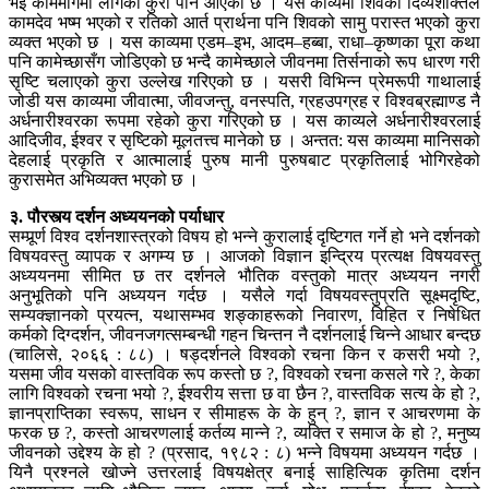
भई काममार्गमा लागेको कुरा पनि आएको छ । यस काव्यमा शिवको दिव्यशक्तिले
कामदेव भष्म भएको र रतिको आर्त प्रार्थना पनि शिवको सामु परास्त भएको कुरा
व्यक्त भएको छ । यस काव्यमा एडम–इभ, आदम–हब्बा, राधा–कृष्णका पूरा कथा
पनि कामेच्छासँग जोडिएको छ भन्दै कामेच्छाले जीवनमा तिर्सनाको रूप धारण गरी
सृष्टि चलाएको कुरा उल्लेख गरिएको छ । यसरी विभिन्न प्रेमरूपी गाथालाई
जोडी यस काव्यमा जीवात्मा, जीवजन्तु, वनस्पति, ग्रहउपग्रह र विश्वब्रह्माण्ड नै
अर्धनारीश्वरका रूपमा रहेको कुरा गरिएको छ । यस काव्यले अर्धनारीश्वरलाई
आदिजीव, ईश्वर र सृष्टिको मूलतत्त्व मानेको छ । अन्तत: यस काव्यमा मानिसको
देहलाई प्रकृति र आत्मालाई पुरुष मानी पुरुषबाट प्रकृतिलाई भोगिरहेको
कुरासमेत अभिव्यक्त भएको छ ।
३. पौरस्त्य दर्शन अध्ययनको पर्याधार
सम्पूर्र्ण विश्व दर्शनशास्त्रको विषय हो भन्ने कुरालाई दृष्टिगत गर्ने हो भने दर्शनको
विषयवस्तु व्यापक र अगम्य छ । आजको विज्ञान इन्द्रिय प्रत्यक्ष विषयवस्तु
अध्ययनमा सीमित छ तर दर्शनले भौतिक वस्तुको मात्र अध्ययन नगरी
अनुभूतिको पनि अध्ययन गर्दछ । यसैले गर्दा विषयवस्तुप्रति सूक्ष्मदृष्टि,
सम्यक्ज्ञानको प्रयत्न, यथासम्भव शङ्काहरूको निवारण, विहित र निषेधित
कर्मको दिग्दर्शन, जीवनजगत्सम्बन्धी गहन चिन्तन नै दर्शनलाई चिन्ने आधार बन्दछ
(चालिसे, २०६६ : ८८) । षड्दर्शनले विश्वको रचना किन र कसरी भयो ?,
यसमा जीव यसको वास्तविक रूप कस्तो छ ?, विश्वको रचना कसले गरे ?, केका
लागि विश्वको रचना भयो ?, ईश्वरीय सत्ता छ वा छैन ?, वास्तविक सत्य के हो ?,
ज्ञानप्राप्तिका स्वरूप, साधन र सीमाहरू के के हुन् ?, ज्ञान र आचरणमा के
फरक छ ?, कस्तो आचरणलाई कर्तव्य मान्ने ?, व्यक्ति र समाज के हो ?, मनुष्य
जीवनको उद्देश्य के हो ? (प्रसाद, १९८२ : ८) भन्ने विषयमा अध्ययन गर्दछ ।
यिनै प्रश्नले खोज्ने उत्तरलाई विषयक्षेत्र बनाई साहित्यिक कृतिमा दर्शन