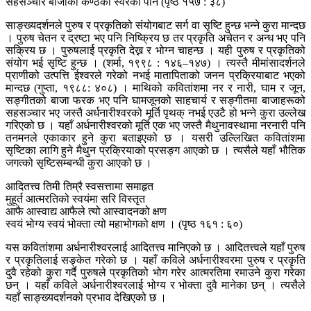
सहसञ्चार बाजाको कण्ठको स्वरको पनि (पृष्ठ १५७ : ३८)
साङ्ख्यदर्शनले पुरुष र प्रकृतिको संयोगबाट सर्ग वा सृष्टि हुन्छ भन्ने कुरा मान्दछ
। पुरुष चेतन र द्रष्टा भए पनि निष्क्रिय छ तर प्रकृति अचेतन र अन्ध भए पनि
सक्रिय छ । पुरुषलार्ई प्रकृति देख्न र भोग्न चाहन्छ । यही पुरुष र प्रकृतिको
संयोग भई सृष्टि हुन्छ । (शर्मा, १९९८ : १४६–१४७) । त्यस्तै मीमांसादर्शनले
प्राणीको उत्पत्ति ईश्वरले गरेको नभई मातापिताको जनन प्रक्रियाबाट भएको
मान्दछ (गुप्ता, १९८८: ४०८) । माथिको कवितांशमा नर र नारी, घाम र जून,
सङ्गीतको बाजा फरक भए पनि घामजूनको साहचार्य र सङ्गीतमा बाजाहरूको
सहसञ्चार भए जस्तै अर्धनारीश्वरको मूर्ति पृथक् नभई एउटै हो भन्ने कुरा उल्लेख
गरिएको छ । यहाँ अर्धनारीश्वरको मूर्ति एक भए जस्तै मैथुनावस्थामा नरनारी पनि
तनमनले एकाकार हुने कुरा बताइएको छ । यसरी उल्लिखित कवितांशमा
सृष्टिका लागि हुने मैथुन प्रक्रियाको प्रसङ्ग आएको छ । त्यसैले यहाँ भौतिक
जगत्को सृष्टिसम्बन्धी कुरा आएको छ ।
आदितत्त्व तिमी तिम्रै स्वसत्तामा समाहृत
मुहूर्त आत्मरतिको स्वयंमा सरि विस्तृत
आफै आस्वाद्य आफैले त्यो आस्वादनको क्षण
स्वयं भोग्य स्वयं भोक्ता त्यो महाभोगको क्षण । (पृष्ठ १६१ : ६०)
यस कवितांशमा अर्धनारीश्वरलाई आदितत्त्व मानिएको छ । आदितत्त्वले यहाँ पुरुष
र प्रकृतिलाई सङ्केत गरेको छ । यहाँ कविले अर्धनारीश्वरमा पुरुष र प्रकृति
दुवै रहेको कुरा गर्दै पुरुषले प्रकृतिको भोग गरेर आत्मरतिमा रमाउने कुरा गरेका
छन् । यहाँ कविले अर्धनारीश्वरलाई भोग्य र भोक्ता दुवै मानेका छन् । त्यसैले
यहाँ साङ्ख्यदर्शनको प्रभाव देखिएको छ ।