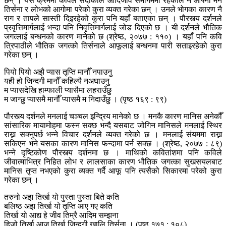
छन् । यस क्रममा कविले सदाकाल आदिजीव समागममा रहेकाले नै आफ्नो मन
तिर्सना र लोभको आगोमा परेको कुरा व्यक्त गरेका छन् । उनले भोगका कारण नै
राग र तापले सास्ती दिइरहेको कुरा पनि यहाँ बताएका छन् । पौरस्त्य दर्शनले
प्रवृत्तिमार्गलाई भन्दा पनि निवृत्तिमार्गलाई जोड दिएको छ । यी दर्शनले भौतिक
जगत्लाई बन्धनको कारण मानेको छ (श्रेष्ठ, २०७७ : ११०) । यहाँ पनि कवि
त्रिपाठीले भौतिक जगत्को तिर्सनाले आफूलाई बन्धनमा पारी सताइरहेको कुरा
गरेका छन् ।
पियो पियो अझै प्यास तृप्ति मानौँ नपाउनु
यही हो जिन्दगी मानौँ कहिल्यै नअघाउनु
म प्यासदेखि हाम्फाली प्यासैमा लहराउँछु
म जाग्छु प्यासमै मानौँ प्यासमै म निदाउँछु । (पृष्ठ १६९ : ९९)
पौरस्त्य दर्शनले मनलाई चञ्चल इन्द्रिय मानेको छ । मनकै कारण मानिस अनेकौँ
सांसारिक मायामोहमा फस्न सक्छ भन्दै यसबाट जोगिन मानिसले मनलाई स्थिर
राख्न सक्नुपर्छ भन्ने विचार दर्शनले व्यक्त गरेको छ । मनलाई संयममा राख्न
सकिएन भने यसका कारण मानिस फन्दामा पर्न सक्छ । (श्रेष्ठ, २०७७ : ८९)
भन्ने दृष्टिकोण पौरस्त्य दर्शनमा छ । माथिको कवितांशमा पनि कविले
जीवात्माभित्र निहित लोभ र लालसाका कारण भौतिक जगत्का सुखसयलबाट
मानिस तृप्त नभएको कुरा व्यक्त गर्दै आफू पनि त्यसैको सिकारमा परेको कुरा
गरेका छन् ।
तरुनो अझ तिर्खा यो पुस्ता पुस्ता बिते कति
बलिष्ठ अझ तिर्खा यो तृप्ति आए गए कति
तिर्खा यो आद्य हे जीव तिम्रै आदिम सम्झना
हिजो तिर्खा आज तिर्खा जिन्दगी खालि तिर्सना । (पृष्ठ १७१ : १०८)