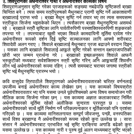
२. शिवपुराणको अर्धनारीश्वर गाथा र अर्धनारीश्वर काव्यको विषय
शिवपुराणअनुसार सृष्टि गरेका प्रजाहरूको सङ्ख्या नबढेपछि सृष्टिकर्ता ब्रह्मा
चिन्तित बने । त्यस समय स्त्रीपुरुषको मैथुनबाट प्राणी सृष्टि गर्ने आकाशवाणी
ब्रह्मालाई प्राप्त भयो । ब्रह्मा मैथुन सृष्टि गर्न तयार भए तर त्यस समयसम्म
स्त्रीकुल सिर्जना भइसकेको थिएन । त्यसैकारण ब्रह्मा मैथुनसृष्टिमा असमर्थ
रहे । ब्रह्माले स्त्रीे सृष्टिका लागि पार्वतीरुपिणी परमशक्तिस्वरुपिणी शङ्करको
तपस्या गरे । तपस्याबाट खुसी भएका शिवले कामदायिनी मूर्तिमा प्रवेश गरेर
अर्धनारीश्वर रूपको दर्शन दिई सृष्टि सञ्चालनका लागि आफ्नो शरीरबाट
शिवादेवी अलग गराए । शिवाले ब्रह्मालाई मैथुनबाट प्रजा बढाउने वरदान दिइन्
। यसका लागि ब्रह्माले शिवालाई आफूले सृष्टि गरेको सन्तान दक्षप्रजापतिकी
छोरी भएर जन्मन प्रार्थना गरे । ब्रह्माको इच्छाअनुरूप शिवाले आफनै
भ्रुकुटीको मध्यबाट सर्वशक्तिमान स्त्री सृष्टि गरिन् अनि आफूचाहिँ शिवसँग
लीन भई अर्धनारीश्वरको रूपमा रहिन् । त्यसै समयबाट चराचर जगत्मा स्त्रीको
सृष्टि भई मैथुनसृष्टि प्रारम्भ भयो ।
कवि वासुदेव त्रिपाठीले शिवपुराणको अर्धनारीश्वरावतारको चरित्र वर्णनलाई
उपजीव्य बनाई अर्धनारीश्वर काव्य लेखेका छन् । यस काव्यको विषयस्रोत
अर्धनारीश्वरावतार भए पनि यसमा उनले पूर्वपश्चिमको अन्य विषय समायोजन गरी
मौलिक काव्य सिर्जना गरेका छन् । यस काव्यमा अज्ञात कलाकारबाट निर्मित
अर्धनारीश्वरको मूर्तिमा रहेको अलौकिक सुन्दरता प्रस्तुत छ । यसमा
अर्धनारीश्वरको साथै मूर्ति निर्माण गर्ने परिकल्पनाकार र मूर्तिकारको पनि प्रशंसा
गरिएको छ । यस काव्यमा मानिसलगायत सम्पूर्ण जीवजन्तु, पन्छी, वनस्पतिका
साथै विश्व ब्रह्माण्ड नै अर्धनारीश्वरको रूपमा रहेको कुरा उल्लेख छ । सारा
संसार नै अर्धनारीश्वरबाट प्रभावित भई सृष्टि प्रक्रिया अगाडि बढेको कुरा
यसमा उल्लेख छ । यस काव्यमा नारी र पुरुष दुई अलग माध्यमबाट सृष्टि भएको