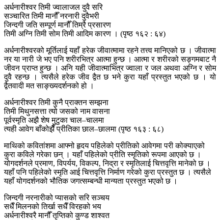
अर्धनारीश्वर तिमी ज्वालाजल दुवै सरि
सञ्चारित तिमी मानौँ नरनारी दुवैभरी
जिन्दगी जति सम्पूर्ण मानौँ तिम्रै प्रसारण
तिमी अग्नि तिमी सोम तिमी आदिम कारण । (पृष्ठ १६२ : ६४)
अर्धनारीश्वरको मूर्तिलाई यहाँ हरेक जीवात्मामा रहने तत्त्व मानिएको छ । जीवात्मा
नर या नारी जे भए पनि शरीरभित्र आत्मा हुन्छ । आत्मा र शरीरको सङ्गमबाट नै
जीवन प्राप्त हुन्छ । अनि यही जीवात्माभित्र ज्वाला र जल अथवा अग्नि र सोम
दुवै रहन्छ । त्यसैले हरेक जीव द्वैत छ भने कुरा यहाँ प्रस्तुत भएको छ । यो
द्वैतवादी मत साङ्ख्यदर्शनको हो ।
अर्धनारीश्वर तिमी कुनै प्राक्तन सम्झना
तिमी मिथुनसत्ता त्यो जसको नाम वासना
पूर्वस्मृति अझै शेष मुटुका चाल–चालमा
त्यही आवेग बाँकोझैँ प्रीतिका छाल–छालमा (पृष्ठ १६३ : ६८)
माथिको कवितांशमा आफ्नो हृदय पहिलेको प्रीतिको आवेगमा परी कोक्याएको
कुरा कविले गरेका छन् । यहाँ पहिलेको प्रीति स्मृतिको रूपमा आएको छ ।
योगदर्शनले प्रमाण, विपर्यय, विकल्प, निद्रा र स्मृतिलाई चित्तवृत्ति मानेको छ ।
यहाँ पनि पहिलेको स्मृति आई चित्तवृत्ति निर्माण गरेको कुरा प्रस्तुत छ । त्यसैले
यहाँ योगदर्शनको भौतिक जगत्सम्बन्धी मान्यता प्रस्तुत भएको छ ।
जिन्दगी नरनारीको प्यासको सरि सञ्चय
सधैँ मिलनको तिर्खा सधैँ विरहको भय
अर्धनारीश्वरै मानौँ तृप्तिको कुण्ड शाश्वत