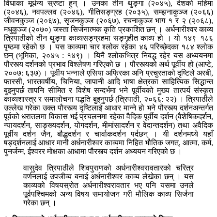
विधाका मूर्धन्य स्रष्टा हुन् । उनका तीन थुङ्गा (२०४५), देशको महिमा
(२०४६), नवपल्लव (२०४६), गीतिसङ्ग्रह (२०३५), सम्झनाकुञ्ज (२०६६)
जीवनकुञ्ज (२०६७), सृजनकुञ्ज (२०६७), रचनाकुञ्ज भाग १ र २ (२०६८),
मधुकुञ्ज (२०७०) जस्ता सिर्जनात्मक कृति प्रकाशित छन् । अर्धनारीश्वर काव्य
त्रिपाठीको तीन थुङ्गा काव्यसङ्ग्रहमा सङ्गृहीत काव्य हो । यो १४९–१८६
पृष्ठमा रहेको छ । यस काव्यमा चार श्लोक रहेका ४६ परिच्छेदका १८४ श्लोक
छन् (भूमिका, २०४५ : १४९) । यिनै श्लोकभित्र निबद्ध रहेर यस अध्ययनमा
पौरस्त्य दर्शनको प्रभाव विश्लेषण गरिएको छ । पौरस्त्यको अर्थ पूर्वीय हो (आप्टे,
२००७: ६३७) । पूर्वीय भन्नाले एसिया अफ्रिका अनि प्रचुरताको दृष्टिले अरबी,
फारसी, भारतवर्षीय, चिनिया, जापानी आदि भाषा क्षेत्रका साहित्यिक सिद्धान्त
बुझ्नुपर्छ तापनि सीमित र विशेष सन्दर्भमा भने पूर्वीयको मुख्य तात्पर्य संस्कृत
काव्यशास्त्र र समालोचना पद्धति बुझ्नुपर्छ (त्रिपाठी, २०६६: २२) । त्रिपाठीले
उल्लेख गरेका उक्त पौरस्त्य दृष्टिलाई आधार मान्ने हो भने पौरस्त्य दर्शनअन्तर्गत
पूर्वको धरातलमा विकास भई प्रचलनमा रहेका वैदिक पूर्वीय दर्शन (वैशेषिकदर्शन,
न्यायदर्शन, साङ्ख्यदर्शन, योगदर्शन, मीमांसादर्शन र वेदान्तदर्शन) तथा अवैदिक
पूर्वीय दर्शन जैन, बौद्धदर्शन र चार्वाकदर्शन पर्दछन् । यी दर्शनमध्ये यहाँ
षड्दर्शनलाई आधार मानी अर्धनारीश्वर काव्यमा निहित भौतिक जगत्, आत्मा, कर्म,
पुनर्जन्म, ईश्वरर मोक्षका आधामा पौरस्त्य दर्शन अध्ययन गरिएको छ ।
वासुदेव त्रिपाठीले शिवपुराणको अर्धनारीश्वरावतारको चरित्र
वर्णनलाई उपजीव्य बनाई अर्धनारीश्वर काव्य लेखेका छन् । यस
काव्यको विषयस्रोत अर्धनारीश्वरावतार भए पनि यसमा उनले
पूर्वपश्चिमको अन्य विषय समायोजन गरी मौलिक काव्य सिर्जना
गरेका छन् ।