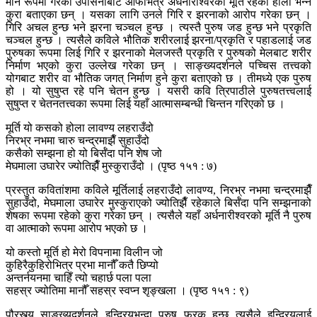
मौन रूपमा गरेको उपासनाबाट आफैभित्र अर्धनारीश्वरको मूर्ति रहेको होला भन्ने
कुरा बताएका छन् । यसका लागि उनले गिरि र झरनाको आरोप गरेका छन् ।
गिरि अचल हुन्छ भने झरना चञ्चल हुन्छ । त्यस्तै पुरुष जड हुन्छ भने प्रकृति
चञ्चल हुन्छ । त्यसैले कविले भौतिक शरीरलाई झरना/प्रकृति र पहाडलाई जड
पुरुषका रूपमा लिई गिरि र झरनाको मेलजस्तै प्रकृति र पुरुषको मेलबाट शरीर
निर्माण भएको कुरा उल्लेख गरेका छन् । साङ्ख्यदर्शनले पच्चिस तत्त्वको
योगबाट शरीर वा भौतिक जगत् निर्माण हुने कुरा बताएको छ । तीमध्ये एक पुरुष
हो । यो सुषुप्त रहे पनि चेतन हुन्छ । यसरी कवि त्रिपाठीले पुरुषतत्त्वलाई
सुषुप्त र चेतनतत्त्वका रूपमा लिई यहाँ आत्मासम्बन्धी चिन्तन गरिएको छ ।
मूर्ति यो कसको होला लावण्य लहराउँदो
निरभ्र नभमा चारु चन्द्रमाझैँ सुहाउँदो
कसैको सम्झना हो यो बिर्सँदा पनि शेष जो
मेघमाला उघारेर ज्योतिझैँ मुस्कुराउँदो । (पृष्ठ १५१ : ७)
प्रस्तुत कवितांशमा कविले मूर्तिलाई लहराउँदो लावण्य, निरभ्र नभमा चन्द्रमाझैँ
सुहाउँदो, मेघमाला उघारेर मुस्कुराएको ज्योतिझैँ रहेकाले बिर्सँदा पनि सम्झनाको
शेषका रूपमा रहेको कुरा गरेका छन् । त्यसैले यहाँ अर्धनारीश्वरको मूर्ति नै पुरुष
वा आत्माको रूपमा आरोप भएको छ ।
यो कस्तो मूर्ति हो मेरो विपनामा विलीन जो
कुहिरैकुहिरोभित्र प्रभा मानौँ कतै छिप्यो
अन्तर्नयनमा चाहिँ त्यो चहार्छ पला पला
सहस्र ज्योतिमा मानौँ सहस्र स्वप्न शृङ्खला । (पृष्ठ १५१ : ९)
पौरस्त्य साङ्ख्यदर्शनले इन्द्रियभन्दा पुरुष फरक हुन्छ त्यसैले इन्द्रियलाई