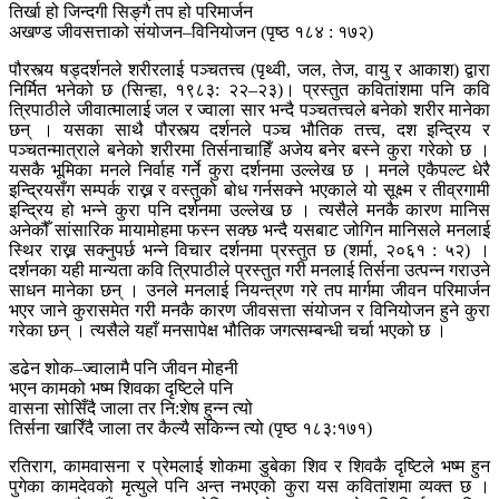
तिर्खा हो जिन्दगी सिङ्गै तप हो परिमार्जन
अखण्ड जीवसत्ताको संयोजन–विनियोजन (पृष्ठ १८४ : १७२)
पौरस्त्य षड्दर्शनले शरीरलाई पञ्चतत्त्व (पृथ्वी, जल, तेज, वायु र आकाश) द्वारा
निर्मित भनेको छ (सिन्हा, १९८३: २२–२३)। प्रस्तुत कवितांशमा पनि कवि
त्रिपाठीले जीवात्मालाई जल र ज्वाला सार भन्दै पञ्चतत्त्वले बनेको शरीर मानेका
छन् । यसका साथै पौरस्त्य दर्शनले पञ्च भौतिक तत्त्व, दश इन्द्रिय र
पञ्चतन्मात्राले बनेको शरीरमा तिर्सनाचाहिँ अजेय बनेर बस्ने कुरा गरेको छ ।
यसकै भूमिका मनले निर्वाह गर्ने कुरा दर्शनमा उल्लेख छ । मनले एकैपल्ट धेरै
इन्द्रियसँग सम्पर्क राख्न र वस्तुको बोध गर्नसक्ने भएकाले यो सूक्ष्म र तीव्रगामी
इन्द्रिय हो भन्ने कुरा पनि दर्शनमा उल्लेख छ । त्यसैले मनकै कारण मानिस
अनेकौँ सांसारिक मायामोहमा फस्न सक्छ भन्दै यसबाट जोगिन मानिसले मनलाई
स्थिर राख्न सक्नुपर्छ भन्ने विचार दर्शनमा प्रस्तुत छ (शर्मा, २०६१ : ५२) ।
दर्शनका यही मान्यता कवि त्रिपाठीले प्रस्तुत गरी मनलाई तिर्सना उत्पन्न गराउने
साधन मानेका छन् । उनले मनलाई नियन्त्रण गरे तप मार्गमा जीवन परिमार्जन
भएर जाने कुरासमेत गरी मनकै कारण जीवसत्ता संयोजन र विनियोजन हुने कुरा
गरेका छन् । त्यसैले यहाँ मनसापेक्ष भौतिक जगत्सम्बन्धी चर्चा भएको छ ।
डढेन शोक–ज्वालामै पनि जीवन मोहनी
भएन कामको भष्म शिवका दृष्टिले पनि
वासना सोसिँदै जाला तर नि:शेष हुन्न त्यो
तिर्सना खारिँदै जाला तर कैल्यै सकिन्न त्यो (पृष्ठ १८३:१७१)
रतिराग, कामवासना र प्रेमलाई शोकमा डुबेका शिव र शिवकै दृष्टिले भष्म हुन
पुगेका कामदेवको मृत्युले पनि अन्त नभएको कुरा यस कवितांशमा व्यक्त छ ।