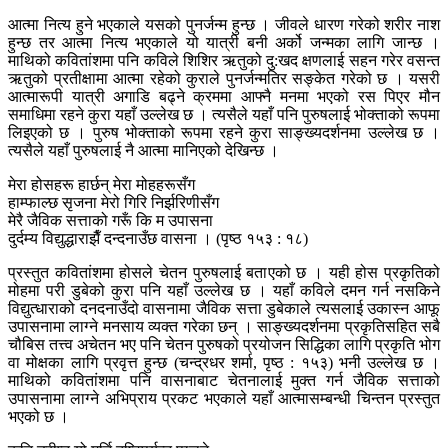
आत्मा नित्य हुने भएकाले यसको पुनर्जन्म हुन्छ । जीवले धारण गरेको शरीर नाश
हुन्छ तर आत्मा नित्य भएकाले यो यात्री बनी अर्को जन्मका लागि जान्छ ।
माथिको कवितांशमा पनि कविले शिशिर ऋतुको दु:खद क्षणलाई सहन गरेर वसन्त
ऋतुको प्रतीक्षामा आत्मा रहेको कुराले पुनर्जन्मतिर सङ्केत गरेको छ । यसरी
आत्मारूपी यात्री अगाडि बढ्ने क्रममा आफ्नै मनमा भएको रस पिएर मौन
समाधिमा रहने कुरा यहाँ उल्लेख छ । त्यसैले यहाँ पनि पुरुषलाई भोक्ताको रूपमा
लिइएको छ । पुरुष भोक्ताको रूपमा रहने कुरा साङ्ख्यदर्शनमा उल्लेख छ ।
त्यसैले यहाँ पुरुषलाई नै आत्मा मानिएको देखिन्छ ।
मेरा होसहरू हार्छन् मेरा मोहहरूसँग
हाम्फाल्छ सृजना मेरो गिरि निर्झरिणीसँग
मेरै जैविक सत्ताको गरूँ कि म उपासना
दुर्दम्य विद्युद्धाराझैँ दन्दनाउँछ वासना । (पृष्ठ १५३ : १८)
प्रस्तुत कवितांशमा होसले चेतन पुरुषलाई बताएको छ । यही होस प्रकृतिको
मोहमा परी डुबेको कुरा पनि यहाँ उल्लेख छ । यहाँ कविले दमन गर्न नसकिने
विद्युत्धाराको दनदनाउँदो वासनामा जैविक सत्ता डुबेकाले त्यसलाई उकास्न आफू
उपासनामा लाग्ने मनसाय व्यक्त गरेका छन् । साङ्ख्यदर्शनमा प्रकृतिसहित सबै
चौबिस तत्त्व अचेतन भए पनि चेतन पुरुषको प्रयोजन सिद्धिका लागि प्रकृति भोग
वा मोक्षका लागि प्रवृत्त हुन्छ (चन्द्रधर शर्मा, पृष्ठ : १५३) भनी उल्लेख छ ।
माथिको कवितांशमा पनि वासनाबाट चेतनालाई मुक्त गर्न जैविक सत्ताको
उपासनामा लाग्ने अभिप्राय प्रकट भएकाले यहाँ आत्मासम्बन्धी चिन्तन प्रस्तुत
भएको छ ।