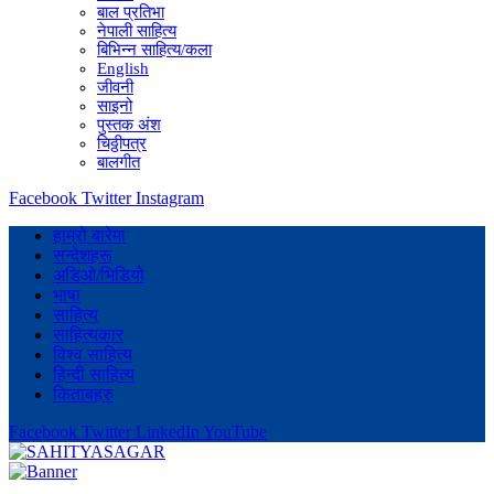
बाल प्रतिभा
नेपाली साहित्य
बिभिन्न साहित्य/कला
English
जीवनी
साइनो
पुस्तक अंश
चिठ्ठीपत्र
बालगीत
Facebook
Twitter
Instagram
हाम्रो बारेमा
सन्देशहरू
अडिओ/भिडियो
भाषा
साहित्य
साहित्यकार
विश्व साहित्य
हिन्दी साहित्य
किताबहरु
Facebook
Twitter
LinkedIn
YouTube