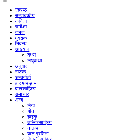
गृहपृष्‍ठ
सम्पादकीय
कविता
समीक्षा
गजल
मुक्तक
निबन्ध
आख्यान
कथा
लघुकथा
अनुवाद
नाटक
अन्तर्वार्ता
हास्यव्यङ्ग्य
बालसाहित्य
समाचार
अन्य
लेख
गीत
हाइकु
तस्बिरसाहित्य
मन्तव्य
बाल प्रतिभा
नेपाली साहित्य