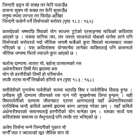
जिन्दगी डढ्न यो सक्छ तर फेरि पलाउँछ
वासना सुक्न यो सक्छ तर फेरि सुसाउँछ
मनुष्य तपमा लाग्ला तर फिर्दछ आखिर
जिन्दगी फर्कनै पर्ने तिर्सनाको सरोवर (पृष्ठ १८२ : १६५)
कामदेवको भष्मपछि शिवको योग साधना टुटेको प्रसङ्गमा माथिको कवितांश
आएको छ । यसमा मानिस जप, तप जस्ता साधनाले मोक्षको मार्गमा लागे पनि
तिर्सनाको सरोवरले गर्दा भौतिक जगत्मै फर्केको कुरा शिवको माध्यमबाट व्यक्त
गरिएको छ । यस कवितांशमा योगमार्गमा लागेका व्यक्तिलाई पनि कामनाले
भौतिक जगत्मा फिर्ता ल्याउने कुरा आएको छ ।
चलोस् दाम्पत्य–यात्रा यो, बहोस् वात्सल्यको रस
अर्धनारीश्वर तिमी मेरा हृदयमा बस
योग यो हरगौरीको तिम्रै हो परिमार्जन
तपकै तटमा मानौँ तिर्खाको हरियो वन (पृष्ठ १८३ : १६८)
सतीदेवीको पुनर्जन्म पार्वतीको रूपमा भएपछि शिव र पार्वतीबिच विवाह हुन्छ ।
उनीहरू दुवै दाम्पत्य जीवनको रस पान गरी सुखभोगमा लिप्त हुन्छन् । यही
शिवपार्वतीको दाम्पत्य जीवनबाट प्राप्त आनन्दलाई यहाँ अर्धनारीश्वरको
प्रतिबिम्ब मान्दै कविले आफ्नो हृदयमा बस्न आग्रह गरेका छन् । यहाँ कविले
अर्धनारीश्वरको समागमलाई हरगौरीको योग मानेका छन् । यसका साथै यस
कवितांशमा समागम वा मैथुनलाई पनि तपकै तट भनिएको छ ।
अजेय तिर्सना भन्ने जिन्दगीको पुकार यो
मानौँ जल र ज्वालाको मूल जैविक सार यो