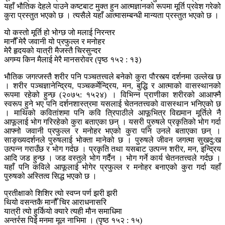
यहाँ भौतिक देहले पाउने कष्टबाट मुक्त हुन आत्मज्ञानको रूपमा मूर्ति प्रवेश गरेको
कुरा प्रस्तुत भएको छ । त्यसैले यहाँ आत्मासम्बन्धी मान्यता प्रस्तुत भएको छ ।
यो कस्तो मूर्ति हो भोग्छ जो मलाई निरन्तर
मानौँ मेरै जवानी यो प्रफुल्ल र मनोहर
मेरै हृदयको यात्री मैजस्तै चिरसुन्दर
अगम्य किन मैलाई मेरै मानसरोवर (पृष्ठ १५२ : १३)
भौतिक जगत्जस्तै शरीर पनि पञ्चतत्त्वले बनेको कुरा पौरस्त्य दर्शनमा उल्लेख छ
। शरीर पञ्चज्ञानेन्द्रिय, पञ्चकर्मेन्द्रिय, मन, बुद्धि र आत्माको वासस्थानको
रूपमा रहेको हुन्छ (२०७५: १५२४) । विभिन्न प्राणीका शरीरको आआफ्नै
स्वरूप हुने भए पनि दर्शनशास्त्रमा यसलाई चेतनतत्त्वको वासस्थान भनिएको छ
। माथिको कवितांशमा पनि कवि त्रिपाठीले आफूभित्र विद्यमान मूर्तिले नै
आफूलाई भोग गरिरहेको कुरा बताएका छन् । यसरी पुरुषले प्रकृतिको भोग गर्दा
आफ्नो जवानी प्रफुल्ल र मनोहर भएको कुरा पनि उनले बताएका छन् ।
साङ्ख्यदर्शनले पुरुषलाई भोक्ता मानेको छ । पुरुषले जीवन जगत्मा सुखदु:ख
उत्पन्न गराउँछ र भोग गर्दछ । प्रकृति तथा यसबाट उत्पन्न शरीर, मन, इन्द्रिय
आदि जड हुन्छ । जड वस्तुले भोग गर्दैन । भोग गर्ने कार्य चेतनतत्त्वले गर्दछ ।
यहाँ पनि कविले आफूलाई भोगेर प्रफुल्ल र मनोहर बनाएको कुरा गर्दा यहाँ
पुरुषको अस्तित्व सिद्ध भएको छ ।
प्रतीक्षाको शिशिर त्यो स्वप्न पर्ण झरी झरी
थियो वसन्तकै मानौँ चिर आराधनासरि
यात्री त्यो हुर्कियो क्यारे त्यही मौन समाधिमा
अन्तर्रस पिई मनमा मूल नाभिमा । (पृष्ठ १५२ : १५)