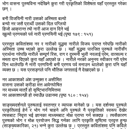
भोग वासना पुरुषविना नदेखिने कुरा गरी प्रकृतिको विशेषता यहाँ प्रस्तुत गरेका
छन् ।
बनी विजयिनी नारी उसको अस्मिता बल्यो
बन्यो नर जसै प्रार्थी उसको दिल पग्लियो
हिजो आक्रान्त त्यो नारी आज दान दिने भई
खुल्यो प्रणयको पर्व नारी प्रणयिनी भई (पृष्ठ १७९ : १५१)
प्रस्तुत कवितांशमा नर र नारीको युद्धमा नारीले विजय प्राप्त गरेपछि नारीको
अस्मिता उच्च भएको कुरा उल्लेख छ । यहाँ युद्धमा पारजित पुरुषले नारीसँग
प्रार्थना गरेपछि नारीले सम्पूर्ण रिस, राग र दुस्मनी भुली नरलाई प्रेम, वात्सल्य र
ममता दान दिएको कुरा यहाँ आएको छ । नारीले नरको अनुनय स्वीकार गरी प्रेम
दिन थालेपछि नै नारी प्रणयिनी बनी प्रणय पर्व मनाउन थालेको कुरा पनि यहाँ
व्यक्त छ । यस प्रसङ्गले पनि भौतिक जगत्लाई नै देखाएको छ ।
नर आकाशको अंश उन्मुक्त र असीमित
वासना उसको क्रीडा मत्त आवेगपोषित
नर माध्यम मात्रै हो सृष्टिभारनिमित्तमा
नर आकाशपन्छी हो रमाउँछ उडानमा (पृष्ठ १८० : १५४)
साङ्ख्यदर्शनले पुरुषलाई स्वतन्त्र र व्यापक मानेको छ । यस दर्शनमा पुरुषले
प्रकृतिलाई हेर्न र भोग गर्न चाहने अनि पुरुषले नै प्रकृतिको स्वरूप देखेर
त्यसबाट निवृत्त भई ज्ञानका माध्यमबाट मोक्ष प्राप्त गर्न सक्दछ । त्यसैकारण
पुरुषको भोग र मोक्ष प्रयोजन सिद्ध गर्नका लागि प्रकृति सृष्टिमा प्रवृत्त हुन्छ
(साङ्ख्यकारिका, २१) भन्ने कुरा उल्लेख छ । प्रस्तुत कवितांशमा पनि कविले