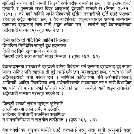
मूर्तिलाई नर वा नारी नभनी सिङ्गो अर्धनारीश्वर मानेका छन् । साङ्ख्यदर्शनले
प्रकृति र पुरुषको तथ्य दिएर आफूलाई द्वैतवादी मानेको छ (निगम, २०११ :
१३५) । तर यहाँ कविले अर्धनारीश्वरको मूर्तिमा नरनारीको मूर्ति एउटै प्राणमा
रहेकाले अद्वैत मानेका छन् । वेदान्तदर्शनका शङ्कराचार्यले आफ्नो मान्यतामा
एकमात्र ब्रह्मलाई सत्य मानी अद्वैत भनेका छन् । त्यसैले यहाँ वेदान्तदर्शनको
अद्वैतवादी मान्यता प्रस्तुत भएको छ ।
तिमी आदिनदी यौटै तिमी आदिम सिल्सिला
विभाजित तिमीदेखि सम्पूर्ण द्वैध शृङ्खला
तिमी नर तिमी सृजनाको अभिन्नता
जिन्दगी एउटै सत्य रूपको मात्र भिन्नता । (पृष्ठ १६२ : ६२)
वेदान्तदर्शनमा शङ्करले ब्रह्मको बारेमा विवेचना गर्ने क्रममा ब्रह्मलाई दुई रूपमा
जान्न सकिए पनि खासमा ती दुई नभई एकै छन् (ब्रह्मसूत्रभाष्य, १/१/११) भन्दै
अद्वैतब्रह्मको चर्चा गरेका छन् । माथिको कवितांशमा पनि अर्धनारीश्वरलाई
आदिनदी, आदिम सिलसिला भन्दै अर्धनारीश्वरकै माध्यमबाट नर र नारी विभाजित
भए पनि ती फरक नभई एकै हो भनिएको छ । त्यसैले यहाँ शङ्कराचार्यको
अद्वैतवादी मान्यता प्रस्तुत भएको छ ।
जिन्दगी रसको स्रोत मूलैमूल फुटेसरि
लाखौँ लहरमा लोल लयैलय उठेसरि
आदिनाद तिमीचाहिँ अकम्पित अखण्डित
न रागरागिनीधारा न सङ्गीत तरङ्गित । (पृष्ठ १६६ : ८३)
वेदान्तदर्शनका शङ्कराचार्यले एउटै तत्त्वलाई परम् सत्ता मानी त्यसलाई ब्रह्म