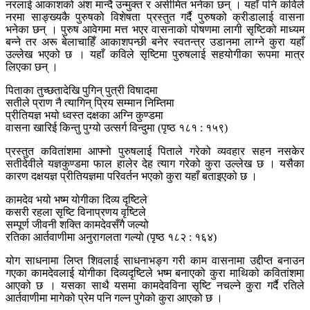
नरलाई आकाशको अंश मान्दै उन्मुक्त र असीमित भनेका छन् । यहाँ पनि कविले
नरमा साङ्ख्यकै पुरुषको विशेषता प्रस्तुत गर्दै पुरुषको क्रीडालाई वासना
भनेका छन् । पुरुष आवेगमा मत्त भएर वासनाको पोषणमा लागी सृष्टिको माध्यम
बन्ने तर अरू बेलाचाहिँ आकाशपन्छी बनेर स्वतन्त्र उडानमा लाग्ने कुरा यहाँ
उल्लेख भएको छ । यहाँ कविले सृष्टिमा पुरुषलाई सहयोगीका रूपमा मात्र
लिएका छन् ।
पिताका तुच्छतादेखि पुगिन् पुत्री विषादमा
सतीले प्राण नै त्यागिन् प्रिय सम्मान निम्तिमा
प्रीतियज्ञ भयो ध्वस्त दक्षका अग्नि कुण्डमा
वासना खारिई किन्तु पुग्यो उत्सर्ग विन्दुमा (पृष्ठ १८१ : १५९)
प्रस्तुत कवितांशमा आफ्नो पुरुषलाई पिताले गरेको व्यवहार सहन नसकेर
सतीदेवीले यज्ञकुण्डमा फाल हालेर देह त्याग गरेको कुरा उल्लेख छ । यसैका
कारण दक्षयज्ञ प्रीतियज्ञमा परिवर्तन भएको कुरा यहाँ बताइएको छ ।
कामदेव भयो भष्म योगीका दिव्य दृष्टिले
कसरी रहला सृष्टि विनाप्रणय वृष्टिले
सम्पूर्ण जीवनी शक्ति कामदेवसँगै जल्यो
रतिका आर्तवाणीमा अनुरागलता गल्यो (पृष्ठ १८२ : १६४)
योग साधनामा लिप्त शिवलाई साधनाभङ्ग गरी काम वासनामा उद्दीप्त बनाउन
गएका कामदेवलाई योगीका दिव्यदृष्टिले भष्म बनाएको कुरा माथिको कवितांशमा
आएको छ । यसका साथै यसमा कामदेवविना सृष्टि नचल्ने कुरा गर्दै रतिले
आर्तवाणीमा मागेको प्रेम पनि गल्न पुगेको कुरा आएको छ ।