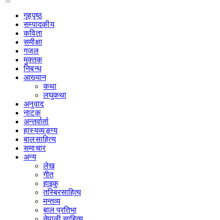
गृहपृष्‍ठ
सम्पादकीय
कविता
समीक्षा
गजल
मुक्तक
निबन्ध
आख्यान
कथा
लघुकथा
अनुवाद
नाटक
अन्तर्वार्ता
हास्यव्यङ्ग्य
बालसाहित्य
समाचार
अन्य
लेख
गीत
हाइकु
तस्बिरसाहित्य
मन्तव्य
बाल प्रतिभा
नेपाली साहित्य