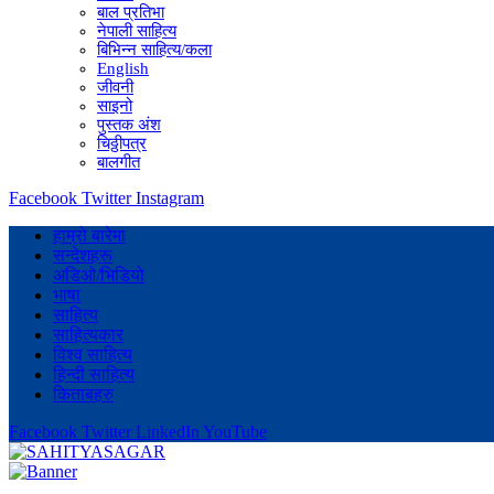
बाल प्रतिभा
नेपाली साहित्य
बिभिन्न साहित्य/कला
English
जीवनी
साइनो
पुस्तक अंश
चिठ्ठीपत्र
बालगीत
Facebook
Twitter
Instagram
हाम्रो बारेमा
सन्देशहरू
अडिओ/भिडियो
भाषा
साहित्य
साहित्यकार
विश्व साहित्य
हिन्दी साहित्य
किताबहरु
Facebook
Twitter
LinkedIn
YouTube