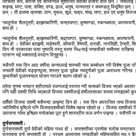
विचित्र रूप, कान्ति एवं सौभाग्यले सुशोभित देवीका हजारौँ हात छन् । जसलाई
शङ्ख, घण्ट, पाश, शक्ति, दण्ड, ढाल, धनुष, पानपात्र र कमण्डलु विभूषित छन् । 
छन् । ती हातमा क्रमशः वाण, मुसल, शूल, चक्र, शंख, घण्ट, हल एवं धनुष विरा
नवदुर्गामा शैलपुत्री, ब्रहृमचारिणी, चन्द्रघण्टा, कुष्माण्डा, स्कन्धमाता, कात्या
बाघ हो ।
नवदुर्गामा शैलपुत्री, ब्रहृमचारिणी, चद्र्रघण्टा, कुष्माण्डा, स्कन्धमाता, कात्या
बाघ हो । देवीका ब्राहृमी, माहेश्वरी, कौमारी, वैष्णवी, वाराही, नारसिंही, ऐन्द
दिन नौ प्रकारका पत्र पुष्पादि वस्तु घरमा भिœयाई भगवतीको समीपमा राखिन्छ 
प्रसन्न भई भक्तलाई वरदान दिनुहुन्छ ।
यसैगरी यस दिन आठ वर्षीया कन्यालाई शाम्भवी नाम सम्बोधन गरी विशेष पूजा पन
भगवती देवीको षड्ङ्गपूजा, शस्त्र पूजा पूर्वक नवदुर्गाको पूजा आराधना गरिन
कुमारीको पूजापश्चात भोजन गराउने चलन रहेको छ ।
त्रेता युगमा भगवान् श्रीरामले रावणलाई परास्त गरी सत्यको विजय भएको अवसर 
पनि यही दशमी तिथि भएकाले विजया दशमीलाई हर्षोल्लसाका रूपमा मनाइएको कुरा 
दशैँको विजया दशमी सबैभन्दा उत्कृष्ट दिन हो । यस दिन अपराजित जया विजयाको
ज्योतिषीय दृष्टिले पनि विजयादशमीको विशेष महत्व रहेको छ । विजया दशमीको दिन
उपासना गरेमा इच्छित मनोकांक्षा पूरा हुने शास्त्रीय फल वर्णन पाइन्छ । यसैगरी मन
दुर्गासप्तशती :
दुर्गासप्तशती दुर्गा देवीको महिमा गाथा हो । सप्तशतीका प्रत्येक श्लोक मन्त्ररूप
वास्तवमा दुर्गा सप्तशती हो । प्रथम अध्यायमा भगवतीको महिमासहित मधु र कै