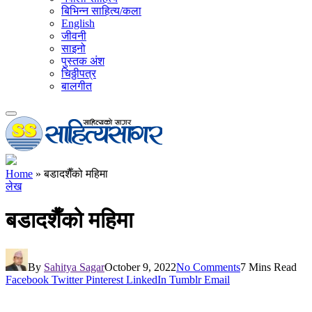
बिभिन्न साहित्य/कला
English
जीवनी
साइनो
पुस्तक अंश
चिठ्ठीपत्र
बालगीत
Home
»
बडादशैँको महिमा
लेख
बडादशैँको महिमा
By
Sahitya Sagar
October 9, 2022
No Comments
7 Mins Read
Facebook
Twitter
Pinterest
LinkedIn
Tumblr
Email