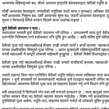
अध्यायमा महिषसुरको बध, चौथो अध्याया इन्द्रादि देवताहरूद्वारा देवीको स्तुति छ
पाँचौँ अध्यायमा देवताद्वारा भगवतीको स्तुतिका साथै चण्ड र मुण्डबाट अम्बिका 
नवौँ अध्यायमा निशुम्भ बध, दशौँ अध्यायमा शुम्भ बध, एघारौँ अध्यायमा देवताद्वार
सुरथ र वैश्यलाई देवीले वरदान दिएको कथा उल्लेख पाइन्छ ।
दुर्गा देवीको उपासना र फल :
नवरात्रमा भगवती दुर्गा देवीको उपासना गर्ने गरिन्छ । जगज्जननी माता दुर्गा देव
प्राप्नोति निश्चितम् भन्ने श्लोकबाट पनि पुष्टि हुन आउँछ । आदि शक्ति दुर्गा देवी
देवीको पूजा गर्दा महालक्ष्मीलाई बीचमा राखी उनको दायाँ र बायाँ क्रमशः महाक
भागमा लक्ष्मीसहित विष्णुको पूजा गरिन्छ । अठार भुजावाली महिषासुरमर्दिनी महाल
यस्ती महालक्ष्मी नै सम्पूर्ण लोककी माहेश्वरी हुनुहुन्छ । देवीको विशेष विधानपूर्व
देवीको पूजा गर्दा महालक्ष्मीलाई बीचमा राखी उनको दायाँबायाँ क्रमशः महाकाल
भागमा लक्ष्मीसहित विष्णुको पूजा गरिन्छ ।
जसले एकाग्र चित्त भएर प्रतिदिन देवीको स्तुति गर्दछन् यस्ता व्यक्तिका सारा बाधा
हुन्छन् । दुर्गा सप्तशती परं कल्याणकारी भएकाले दुर्गा पाठद्वारा महामारी जन
महोत्सवका अवसरमा देवीको पूजा पाठ एवं माहात्म्य श्रवण गर्नु भन्ने विधान पनि दु
यसै आधारलाई नै शिरोधार्य गरेर बडा दशैं मनाउने प्रचलन छ । शरद ऋतुको नवरात्रमा भ
जनित भयंकर पीडा भए देवीको महात्म्य श्रवण गर्नुपर्दछ । विशेष गरी बालबालिका
दुर्गादेवीको पूजा अर्चना, स्तुति पाठ, माहात्म्य श्रवण गर्नाले यो लोकको भुक्ति हुन