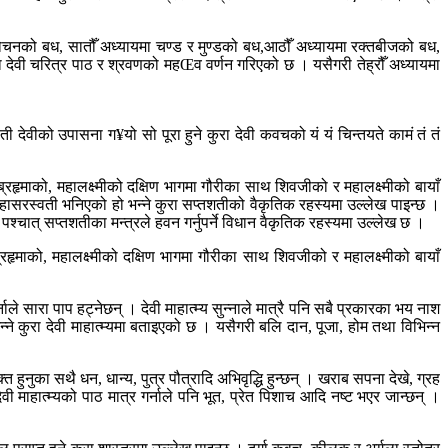
ुम्रलोचनको बध, सातौँ अध्यायमा चण्ड र मुण्डको बध,आठौँ अध्यायमा रक्तबीजको बध,
यायमा देवी चरित्र पाठ र श्रवणको महŒव वर्णन गरिएको छ । यसैगरी तेह्रौँ अध्यायमा
वती देवीको उपासना ग¥यो सो पूरा हुने कुरा देवी कवचको यं यं चिन्तयते कामं तं तं
रहृमाको, महालक्ष्मीको दक्षिण भागमा गौरीका साथ शिवजीको र महालक्ष्मीको बायाँ
 र महासरस्वती भनिएको हो भन्ने कुरा सप्तशतीको वैकृतिक रहस्यमा उल्लेख पाइन्छ ।
पाठ पश्चात् सप्तशतीका मन्त्रले हवन गर्नुपर्ने विधान वैकृतिक रहस्यमा उल्लेख छ ।
हृमाको, महालक्ष्मीको दक्षिण भागमा गौरीका साथ शिवजीको र महालक्ष्मीको बायाँ
नाले सारा पाप हट्नेछन् । देवी माहात्म्य सुन्नाले मात्रै पनि सबै प्रकारका भय नाश
्ने कुरा देवी माहात्म्यमा बताइएको छ । यसैगरी बलि दान, पूजा, होम तथा विभिन्न
त हुनुका सथै धन, धान्य, पुत्र पौत्रादि अभिवृद्धि हुन्छन् । खराब सपना देखे, ग्रह
 माहात्म्यको पाठ मात्र गर्नाले पनि भूत, प्रेत पिशाच आदि नष्ट भएर जान्छन् ।