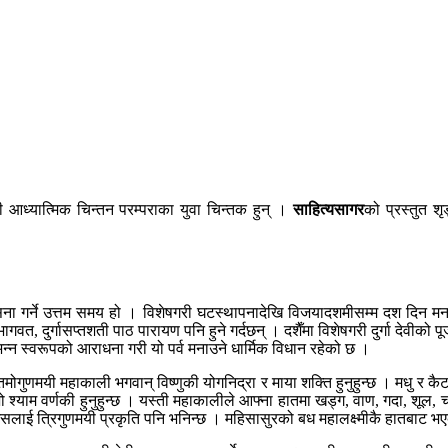
 आध्यात्मिक चिन्तन परम्पराका युवा चिन्तक हुन् ।
साहित्यसागर
को प्रस्तुत 
पासना गर्ने उत्तम समय हो । विशेषगरी घटस्थापनादेखि विजयादशमीसम्म दश दिन मन
ागवत, दुर्गासप्तशती पाठ पारायण पनि हुने गर्दछन् । दशैँमा विशेषगरी दुर्गा देवीक
न्न स्वरूपको आराधना गरी यो पर्व मनाउने धार्मिक विधान रहेको छ ।
 तमोगुणमयी महाकाली भगवान् विष्णुकी योगनिद्रा र माया शक्ति हुनुहुन्छ । मधु र क
 वर्णकी हुनुहुन्छ । यस्ती महाकालीले आफ्ना हातमा खड्ग, वाण, गदा, शूल, चक्र,
 जसलाई त्रिगुणमयी प्रकृति पनि भनिन्छ । महिसासुरको बध महालक्ष्मीकै हातबाट भ