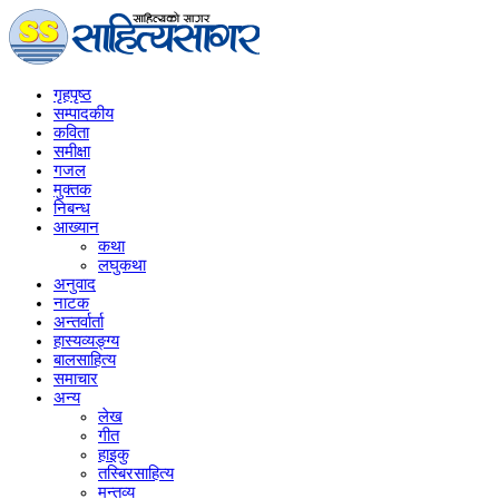
गृहपृष्‍ठ
सम्पादकीय
कविता
समीक्षा
गजल
मुक्तक
निबन्ध
आख्यान
कथा
लघुकथा
अनुवाद
नाटक
अन्तर्वार्ता
हास्यव्यङ्ग्य
बालसाहित्य
समाचार
अन्य
लेख
गीत
हाइकु
तस्बिरसाहित्य
मन्तव्य