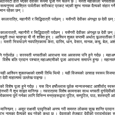
 अठारवटा हात भएकी देवीका रूपमा पूजा गर्ने चलन छ । यस्ती महाकाली भगवतीका 
सत्वगुणमा आश्रित पार्वतीका शरीरबाट प्रकट भएकी शुम्भ नामक दैत्यको संहार गर्ने
जमान रहेका छन् ।
यनी, कालारात्रि, महागौरी र सिद्धिदात्री पर्दछन् । यसैगरी देवीका अंगभूत छ देवी छन् 
यनी, कालारात्री, महागौरी र सिद्धिदात्री पर्दछन् । यसैगरी देवीका अंगभूत छ देवी छन् 
्री, शिवदूती तथा चामुण्डा यी नौ शक्ति हुन् । आश्विन शुक्ल सप्तमी अर्थात् फूलपा
। यसरी भित्र्याउने नवपत्रिकामा केरा, दारिम, धान, वेसार, मानक, कचु, बेल, अश
ि गर्नुपर्दछ । सरस्वती भगवतीको आराधना यस अवसरमा पनि हुने गर्दछ । महाअष्ट
्छ । विशेष बलि प्रदान पश्चात् महाअष्टमीको पूजा आराधना समापन हुन्छ । महानव
यही आश्विन शुक्लपक्षको दशमी तिथि थियो । यही विजयको उत्साह स्वरूप विजया दश
देवी माहात्यमा उल्लेख पाइन्छ ।
 विशेष पूजा हुने गर्दछ । यस दिन हर्षोल्लास पूर्वक मान्यजनबाट आशीर्वाद स्वर
भरी नै शुभ साइत मानिन्छ । नवरात्रमा विशेष कामनाका साथ भगवती दुर्गादेवीको पा
ोकामना पूर्ण गर्नका लागि विभिन्न मन्त्रहरूद्वारा पुटित, सम्पुटित, पाठ, शतरुद्री 
 मानिन्छन् । असुर राक्षसी प्रवृत्तिको अन्त्य गरी समस्त लोकमा सुख शान्ति प्रदान ग
टभ नामका दैत्यको बध गरेको कथा छ । देवताको तेजबाट देवीको प्रादुर्भावका स