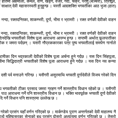
हातमा अक्षमाला, कमल, वाण, खड्ग, वज्र, गदा, चक्र, परशु (बञ्चरो), त्रिशूल,
 साक्षात् देवी महासरस्वती हुनुहुन्छ । यस्ती आद्यशक्ति भगवतीका आठ भुजा (हात)
: नन्दा, रक्तदन्तिका, शाकम्भरी, दुर्गा, भीमा र भ्रामरी । रक्त वर्णकी देवीको वाहन
: नन्दा, रक्तदन्तिका, शाकम्भरी, दुर्गा, भीमा र भ्रामरी । रक्त वर्णकी देवीको वाहन
तीका दिनदेखि भगवतीको विशेष पूजा आराधना आरम्भ हुन्छ । सप्तमी अर्थात् फूलपातीका
ोक र जमरा पर्दछन् । यसरी नौप्रककारका पत्र पुष्प भगवतीलाई समर्पण गार्नाले
मीका दिन भद्रकाली देवीको विशेष पूजा अर्चना हुने गर्दछ । यस दिन सिंहपूजा,
मीमा सिद्धिदात्री भगवतीको विशेष पूजा आराधना हुने गर्दछ । यस दिन नव कन्या
ी पर्व मनाउने गरिन्छ । यसैगरी असुरमाथि भगवती दुर्गादेवीले विजय गरेको दिन
ूप भगवतीको टीका प्रसाद जमरा ग्रहण गर्ने शास्त्रीय विधान रहेको छ । यसैगरी
ठ आराधना गर्ने पनि शास्त्रीय विधान छ । भक्ति भावपूर्वक भगवती दुर्गा देवीको
आदि गर्ने विधान पनि शास्त्रमा उल्लेख छ ।
रेको प्रसंग यहाँ वर्णन गरिएको छ । मार्कण्डेय पुराण अन्तर्गतको देवी माहात्म्य नै
ाथै महिषासुरका सेनाको बध प्रसंग दोस्रो अध्यायमा वर्णन गरिएको छ । तेस्रो