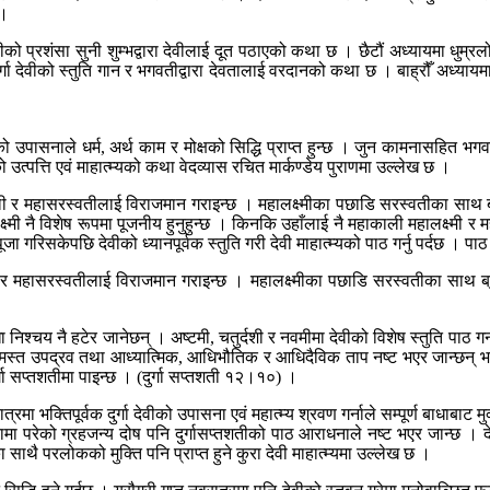
 ।
देवीको प्रशंसा सुनी शुम्भद्वारा देवीलाई दूत पठाएको कथा छ । छैटौं अध्यायमा ध
ा दुर्गा देवीको स्तुति गान र भगवतीद्वारा देवतालाई वरदानको कथा छ । बाह्रौँ अध्
ीको उपासनाले धर्म, अर्थ काम र मोक्षको सिद्धि प्राप्त हुन्छ । जुन कामनासहित भग
को उत्पत्ति एवं माहात्म्यको कथा वेदव्यास रचित मार्कण्डेय पुराणमा उल्लेख छ ।
ाली र महासरस्वतीलाई विराजमान गराइन्छ । महालक्ष्मीका पछाडि सरस्वतीका साथ ब्
क्ष्मी नै विशेष रूपमा पूजनीय हुनुहुन्छ । किनकि उहाँलाई नै महाकाली महालक्ष्मी
क पूजा गरिसकेपछि देवीको ध्यानपूर्वक स्तुति गरी देवी माहात्म्यको पाठ गर्नु पर्दछ । 
ी र महासरस्वतीलाई विराजमान गराइन्छ । महालक्ष्मीका पछाडि सरस्वतीका साथ ब्र
 निश्चय नै हटेर जानेछन् । अष्टमी, चतुर्दशी र नवमीमा देवीको विशेष स्तुति पाठ गर्
ित समस्त उपद्रव तथा आध्यात्मिक, आधिभौतिक र आधिदैविक ताप नष्ट भएर जान्छन् भन
र्गा सप्तशतीमा पाइन्छ । (दुर्गा सप्तशती १२।१०) ।
क्तिपूर्वक दुर्गा देवीको उपासना एवं महात्म्य श्रवण गर्नाले सम्पूर्ण बाधाबाट मुक्
मा परेको ग्रहजन्य दोष पनि दुर्गासप्तशतीको पाठ आराधनाले नष्ट भएर जान्छ । देवी
ुका साथै परलोकको मुक्ति पनि प्राप्त हुने कुरा देवी माहात्म्यमा उल्लेख छ ।