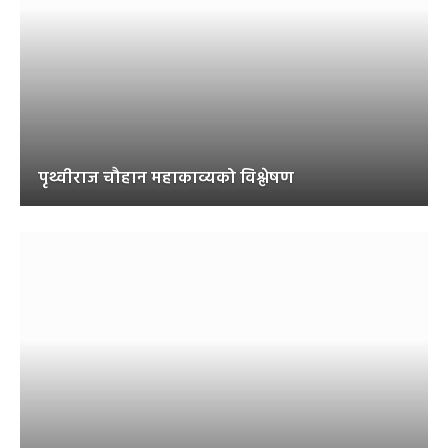
पृथ्वीराज चौहान महाकाव्यको विश्लेषण