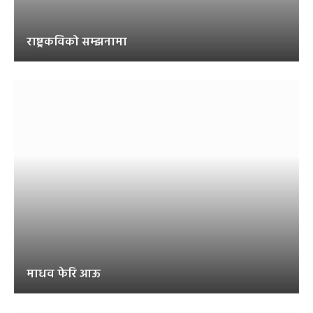
राष्ट्रकविको सम्झनामा
माधव फेरि आऊ