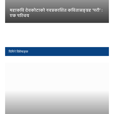
महाकवि देवकोटाको नवप्रकाशित कवितासङ्ग्रह ‘परी’ :
एक परिचय
घिमिरे विशेषाङ्क