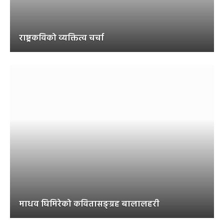
राष्ट्रकविको व्यक्तित्व चर्चा
माधव घिमिरेको कवितासङ्ग्रह बालालहरी