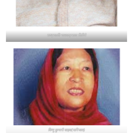
राष्ट्रकवि माधवप्रसाद घिमिरे
विष्णु कुमारी वाइबा(पारिजात)