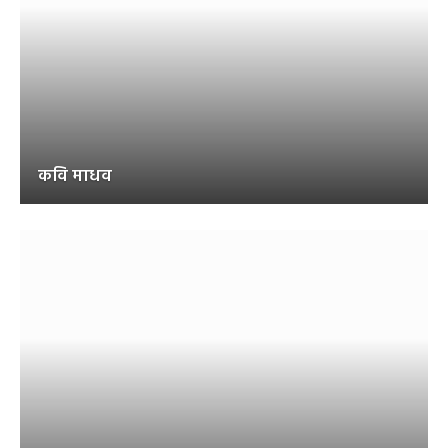
कवि माधव