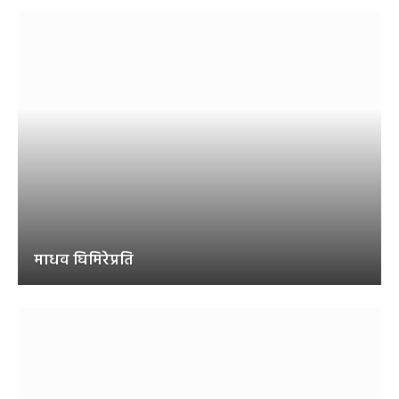
माधव घिमिरेप्रति