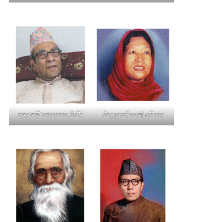
राष्ट्रकवि माधवप्रसाद घिमिरे
विष्णु कुमारी वाइबा(पारिजात)