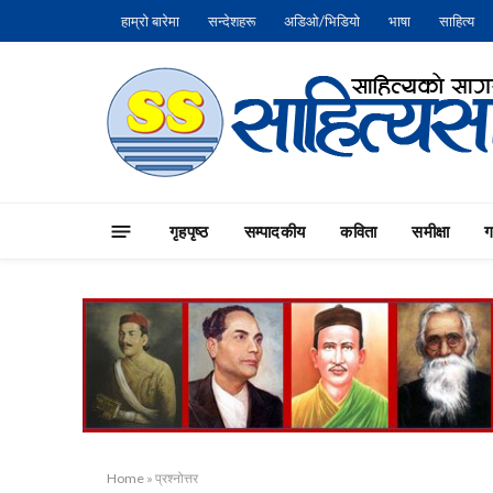
हाम्रो बारेमा
सन्देशहरू
अडिओ/भिडियो
भाषा
साहित्य
गृहपृष्‍ठ
सम्पादकीय
कविता
समीक्षा
Home
»
प्रश्नोत्तर