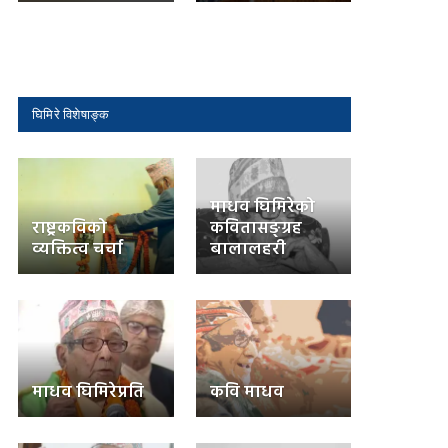
घिमिरे विशेषाङ्क
माधव घिमिरेको
राष्ट्रकविको
कवितासङ्ग्रह
व्यक्तित्व चर्चा
बालालहरी
माधव घिमिरेप्रति
कवि माधव