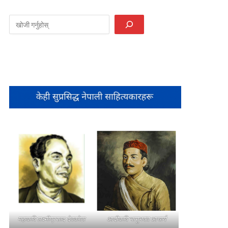
महाकवि लक्ष्मीप्रसाद देवकोटा
आदीकवि भानुभक्त आचार्य