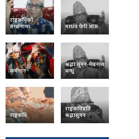
राष्ट्रकविको
सम्झनामा
माधव फेरि आऊ
श्रद्धा सुमन-मेघनाथ
कर्मगान
बन्धु
राष्ट्रकविप्रति
राष्ट्रकवि
श्रद्धासुमन