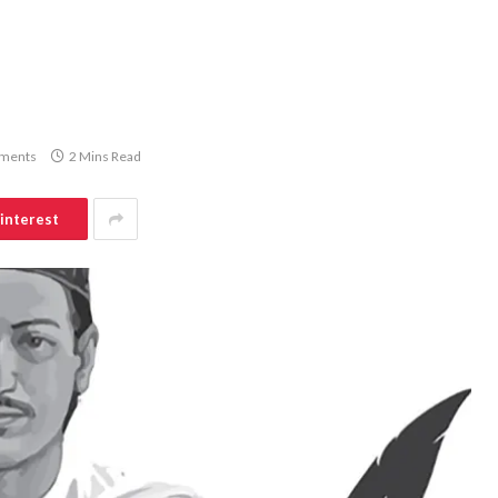
ments
2 Mins Read
interest