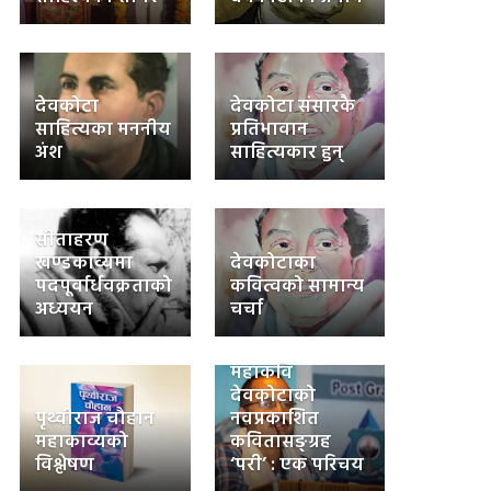
देवकोटा
देवकोटा संसारकै
साहित्यका मननीय
प्रतिभावान
अंश
साहित्यकार हुन्
सीताहरण
खण्डकाव्यमा
देवकोटाका
पदपूर्वार्धवक्रताको
कवित्वको सामान्य
अध्ययन
चर्चा
महाकवि
देवकोटाको
पृथ्वीराज चौहान
नवप्रकाशित
महाकाव्यको
कवितासङ्ग्रह
विश्लेषण
‘परी’ : एक परिचय