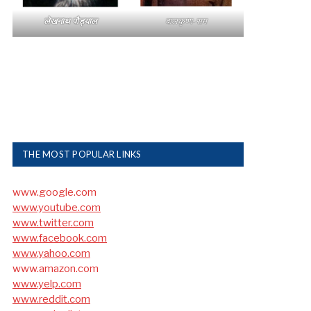
लेखनाथ पौड्याल
बालकृष्ण-सम
THE MOST POPULAR LINKS
www.google.com
www.youtube.com
www.twitter.com
www.facebook.com
www.yahoo.com
www.amazon.com
www.yelp.com
www.reddit.com