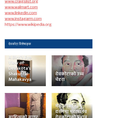
www.craigslist.org
www.walmart.com
www.linkedin.com
www.instagarm.com
https://www.wikipedia.org
देवकोटा विशेषाङ्क
A Bird’s Eye
View of
Devakota’s
Shakuntal
देवकोटाको उच्च
Mahakavya
चेहरा
मेरो जीवन र
दर्शनमा महामानव
साहित्यको सागर
देवकोटाको प्रभाव