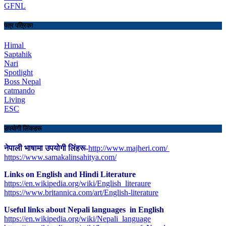
GFNL
पत्र पत्रिका
Himal
Saptahik
Nari
Spotlight
Boss Nepal
catmando
Living
ESC
उपयोगी लिंकहरू
नेपाली भाषामा उपयोगी लिंहरू-
http://www.majheri.com/
https://www.samakalinsahitya.com/
Links on English and Hindi Literature
https://en.wikipedia.org/wiki/English_literaure
https://www.britannica.com/art/English-literature
Useful links about Nepali languages in English
https://en.wikipedia.org/wiki/Nepali_language