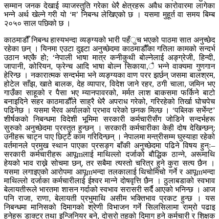
सम्मान जनक देखाई व्याजस्तुति गरेका धेरै क्षेत्रहरू अवैध कारोवारमा लागेका
भन्ने अर्थ खेल्ने गरी यो ‘म’ निबन्ध लेखिएको छ । यसमा मुहूर्त वा समय बिम्ब
२०५० साल पछिको छ ।
काठमाडौँ निबन्ध हास्यभन्दा व्यङ्ग्यको भारी पहँुच भएको पाठमा सात अनुच्छेद
रहेका छन् । यिनमा एउटा दुइटा अनुच्छेदमा काठमाडौँका गतिला कामको सन्दर्भ
उठान भएकै हो; ‘नेपाली भाषा मात्र कनीकुथी बोल्नेलाई अङ्ग्रेजी, हिन्दी,
जापानी, कोरियन, फ्रेन्च आदि भाषा बोल्न सिकाया,ै भन्ने वाक्यमा गुणगान
हेरिन्छ । नकारात्मक सन्दर्भमा भने व्यङ्ग्यका वाण परर झर्छन् जसमा बालश्रम,
होटेल साँझ, खाते बालक, देह व्यापार, विदेश जाने रहर, ठगी चाला, जमिन भए
गाउँका साहूको र पैसा भए म्यानपावरको, मर्मत लाश बाकसमा फर्किने बाटो
बनाइदिने सहर काठमाडौँले साह्रै धेरै अपराध गरेको, गरिरहेको तिर्खा घोचपेच
पढिनेछ । यसमा भैरव अर्यालको प्रभाव परेको छनक मिल्छ । ‘पब्लिक सर्भेन्ट’
शीर्षकको निबन्धमा विदेशी भूमिमा सरकारी कर्मचारीसँग जोडिने सन्दर्भहरू
सुरुको अनुच्छेदमा प्रस्तुत हुन्छन् । सरकारी कर्मचारीका केही दोष देखिन्छन्;
उनीहरू चाट्न पाए छिट्टै काम गरिदिन्छन् । नेपालमा मन्त्रीसम्म घुस्याहा रहेको
वर्तमानले प्रमुख स्थान पाएका प्रसङ्ग बाँकी अनुच्छेदमा पढिने विषय हुन्ः–
सरकारी कर्मचारीहरू आपूmलाई माथिल्लो दर्जाको बौद्धिक ठान्ने, अरूमाथि
हेयको भाव राख्ने सोचमा छन्, तर सबैमा त्यस्तो चरित्र हुने कुरा सत्य छैन ।
यसमा लगाइएको आरोपमा आपूmभन्दा तलकालाई थिचोमिचो गर्ने र आपूmभन्दा
माथिल्लो दर्जाका कर्मचारीलाई ईश्वर मान्ने दोषवृत्ति छैन । ठुलाबडाको स्वभाव
बेलायतीरूले भारतमा शासन गर्दाको स्वभाव सरासरी सर्दै आएको भनिन्छ । आज
पनि राजा, राणा, बेलायती प्रभुमाथि असीम भक्तिभाव प्रकट हुन्छ । यस
निबन्धमा मानिसको दिमागको श्रेणी विभाजन गर्ने सिलसिलामा राम्रो पढाइ
हुनेहरू डाक्टर तथा इन्जिनियर बने, दोस्रो तहको दिमाग हुने कर्मचारी र शिक्षक