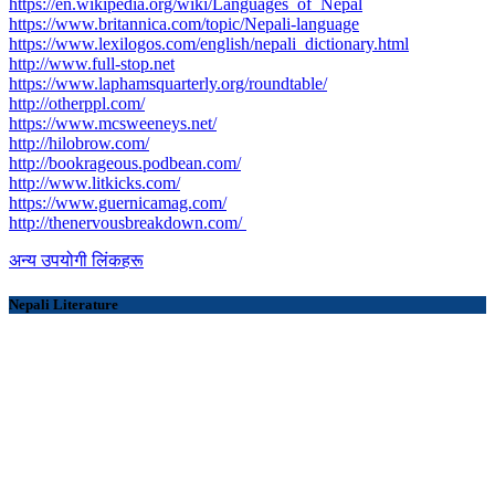
https://en.wikipedia.org/wiki/Languages_of_Nepal
https://www.britannica.com/topic/Nepali-language
https://www.lexilogos.com/english/nepali_dictionary.html
​http://www.full-stop.net
https://www.laphamsquarterly.org/roundtable/
http://otherppl.com/
https://www.mcsweeneys.net/
http://hilobrow.com/
http://bookrageous.podbean.com/
http://www.litkicks.com/
https://www.guernicamag.com/
http://thenervousbreakdown.com/
अन्य उपयोगी लिंकहरू
Nepali Literature