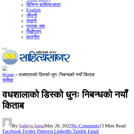
बिभिन्न साहित्य/कला
English
जीवनी
साइनो
पुस्तक अंश
चिठ्ठीपत्र
बालगीत
Home
»
वधशालाको डिस्को धुनः निबन्धको नयाँ किताब
समीक्षा
वधशालाको डिस्को धुनः निबन्धको नयाँ
किताब
By
Sahitya Sagar
May 26, 2022
No Comments
13 Mins Read
Facebook
Twitter
Pinterest
LinkedIn
Tumblr
Email