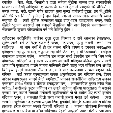
रमाउँछ । नेता, जेता, भिखारी र दाता सबैका भुँडीमा चामल दाल तरकारीको
घम्साभम्सी देख्दै लगिएको छ; फरक के छ भने ठुलाले खाएको धेरै देखियो ।
उनले पहाड, नदी, खानी बेचेर खाएका कुरा सुन्दा हामीलाई दुख्छ; तर भँुडीले
यति धेरै प्रगति गर्ने हामीलाई दान दियो, त्यस्तो सकारात्मक पक्षमाथि ध्यान
नपुगेको हो । त्यही भुँडीले जन्माएका राइट दाजुभाइले हवाइजहाव बनाए, त्यही
भुँडीले भुलका कारणले बम बनाउने वैज्ञानिक पनि दान दिएको सकारात्मक र
नकरात्मक कुरामा जोखाजोख गर्न भने बिर्सिनु हुँदैन ।
राष्ट्रिका प्रतिनिधि, गाउँका ठुला ठुला जिम्दार र सबै खालका हेपाहाहरू,
लुटेर–खाने वर्ग ठानिएकाहरूलाई राजा, महाराजा, प्रभु नभनी ‘डन’ भन्न
थालिएछ । यो नाम नयाँ नै हो तर यसमा गरिने शोषण र दमनका चव्रmहरू
इतिहास भन्दा पुराना छन्, र पुराणभन्दा पनि जेठा छन् । यी ‘डनवाद’मा वर्गीकृत
समाजका डनहरू पर्छन् । मानवीय डन मात्र नभई ईश्वरीय डन पनि थिए भन्ने
दोषारोपण गरिएको छ । त्यस पराव्रmमका धनी भनिएका बलिया पुरुष र नारी
आज पनि पूजाआजा पाउने नाममा मानिसले ढोग्ने पात्र भएर बाँचेका छन् अर्थात्
यिनीहरू हाम्रो मानसमा जीवन्त छन् भन्ने सार कल्पनामा सत्यता भएको तर्क
गरिन्छ । यहाँ फरक प्रसङ्गका फरक अनुच्छेदहरू तय गरिएका छन्; ईश्वर
बारेका महाप्रभुका सन्दर्भ बेग्लै भएभैmँ आजको राजनीतिमा सव्रिmय डनका
प्रसङ्ग अभैm रोचक र घोचक बनाइएका छन् । समसामयिक युगमा हरेक नेता
आपैmँ कसैलाई कुट्न जाँदैनन् तर उनले पालेका बलिया पाखुराहरू नै यसको
प्रमाण छन् जसले नेताको मनोमानी खुसीराजीले जे जे आदेश पाए त्यहाँ प्रयोग
गरिएका छनन् । यसलाई तितो सत्य नमानी हाम्रो भनाइ पूर्ण नहोला । त्यस
सन्दर्भमा सुुरेनका उदाहरणमा आएका शिव, दुर्गादेवी, विष्णुकै ढपका पालित बलिया
हातहरू हरेक नेताका भएको टिप्पणी गरिएको छ । ‘चस्मा’ शीर्षकमा निबन्धको
हास्यव्यङ्ग्य उपविधा वा ढाँचा सव्रिmय रेहको पाइएको उक्त छोटो पाठमा आठ