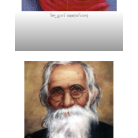
विष्णु कुमारी वाइबा(पारिजात)