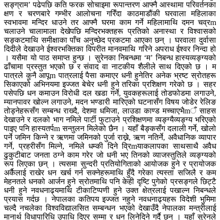
सङ्ग्राम’ पढेपछि कति फरक सोचाइमा रूपान्तरण आफ्नै आस्थामा परिवर्तनका
क्षण र चरणबारे गम्भीर आलोचना गरिँदा काठमाडौंकी घरवाला महिलाका
स्वभावमा मन्दिर धाउने तर आफ्नै घरमा काम गर्ने महिलामाथि दमन चव्रm
चलाउने चालामाला देखेपछि मन्दिरभक्तहरू प्रतिको अनास्था र विश्वासको
सङ्कटमाथि समीक्षाका पाँच अनुच्छेद प्रकटमा आएका छन् । घरवाला दुर्वासा
दिदीले देखाउने ईश्वरभक्तिका विपरीत मानवमाथि गरिने अपराध ईश्वर निन्दा हो
। यसैमा यो पाठ समाप्त हुन्छ । सुरेनका निबन्धमा ‘म’ निबन्ध हास्यव्यङ्ग्यको
ढाँचामा प्रस्तुत भएको छ र संवाद वा नाटकीय शैलीले साथ दिएको छ । म
पात्रले कुनै आपूm पात्रलाई पैसा कमाएर धनी हुनेतिर अनेक भ्रष्ट स्रोतहरू
सिकाएको अभिनयमा इज्जत बेचेर धनी हुने तरिका प्रशिक्षण गरेको छ । सहर
पसेपछि धन कमाउन विरोधी दल खडा गर्ने, युवकहरूलाई तोडफोडमा लगाउने,
म्यानपावर खोल्न लगाउने, मदन भण्डारी मारिएको घटनासँग विषय जोडेर रेलिङ
तोड्नेहरूसँग सम्बन्ध राख्दै, देशमा धमिजा, लाउडा काण्ड मच्चाएभैmँ साहस
देखाउने र दलको भाग नमिले पार्टी फुटाउने प्रशिक्षणमा व्यङ्ग्यैव्यङ्ग्य भरिएको
पाइए पनि हास्यतर्पm सन्तुलन मिलेको छैन । यहाँ बैङ्कसँग दलाली गर्ने, खोलो
पर्ने जमिन किन्ने र ऋणमा जमिनको पुर्जा राख्ने, ऋण नतिर्ने, अवैधानिक व्यापार
गर्ने, प्रहरीसँग मिल्ने, नमिले धम्की दिने व्रिmयाकलापका साथसाथै अवैध
ढुकुटीबाट जनता ठग्ने काम गरेर जो धनी भए तिनको व्याजस्तुतिले व्यङ्ग्यको
रूप लिएका छन् । त्यसमा सुन्दरी प्रतियोगिताको आयोजक हुने र प्रायोजक
अर्कैलाई राखेर धन खर्च गर्न सक्नेहरूमाथि हुँदै गरेका त्यस्ता सजिलै र कम
मेहनतले धनको आर्जन हुने स्रोतमाथि पनि केही दृष्टि पुगेको प्रसङ्गले छिट्टै
धनी हुने नवधनाढ्यमाथि टीकाटिप्पणी हुने उक्त क्षेत्रलाई पखाल्न निबन्धले
प्रयास गर्दछ । नेपालका कतिपय इज्जत नहुने नवधनाढ्यहरू विदेशी भुमिमा
चल्दै नचलेका विश्वविद्यालसित सम्बन्धन भएको देखाउँदै नेपालका मन्त्रीलाई
मानार्थ विधापारिधि उपाधि दिएर सम्मा र धन लिनेदिने गर्दै छन् । यहाँ सुरेनले