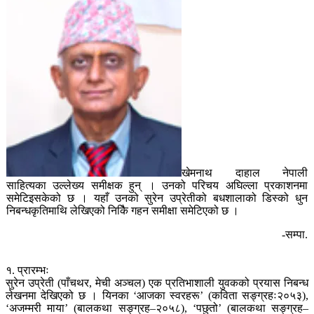
खेमनाथ दाहाल नेपाली
साहित्यका उल्लेख्य समीक्षक हुन् । उनको परिचय अघिल्ला प्रकाशनमा
समेटिइसकेको छ । यहाँ उनको सुरेन उप्रेतीको बधशालाको डिस्को धुन
निबन्धकृतिमाथि लेखिएको निकिै गहन समीक्षा समेटिएको छ ।
-सम्पा.
१. प्रारम्भः
सुरेन उप्रेती (पाँचथर, मेची अञ्चल) एक प्रतिभाशाली युवकको प्रयास निबन्ध
लेखनमा देखिएको छ । यिनका ‘आजका स्वरहरू’ (कविता सङ्ग्रहः२०५३),
‘अजम्मरी माया’ (बालकथा सङ्ग्रह–२०५८), ‘पछुतो’ (बालकथा सङ्ग्रह–