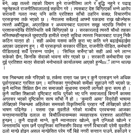
बने, अझ तल्लो तहको दिमाग हुने राजनीतिमा लागे र बुद्धि नहुने र पढाइ
नहुनेहरूले राजनीतिवालालाई सहयोग गरे । त्यसबाट देश बिग्रिएको भन्ने आरोप
सरासरी गलत नभए पनि कति प्रतिशत साँचो ठहरिन सक्छ; विचारणीय
प्रसङ्गमा तर्क भएको छ । नेपालमा सबैलाई आफ्नो पकडमा राख्न खोज्नेहरू
त्यस्तै अबौद्धिक, अप्राज्ञिक र अध्ययनबाट पलायन समूह भएपछि निर्माण र
प्रशासनदेखि रीतिस्थिति सबै बिग्रिएको छ । सरकारलाई त्यस्तै चौथो तहका
मस्तिष्कहीनहरूले घुमाएपछि हामीले राम्रो सुविधा त्यस्ता निकायबाट पाउनु निकै
कठिन यात्रा हो । सही अर्थमा यसमा कति कुरा भए कति भने बढाईचढाईमा
आएका उदाहरण हुन् । यी प्रसङ्गले सरकार पीडित, राजनीति पीडित, कर्मचारी
पीडितलाई सधैँ प्रसन्न पार्छन् । ‘सिभिल सर्भेन्ट’को सही अर्थ भने लाग्न
सकेको छैन, किनकि सेवाको भावना मरेर गएको छ । सरकारी कर्मचारीमा एक
दुई प्रतिशत मात्र सेवाको मनोभावले कार्यालयमा आएको हुन्भैmँ लाग्न थाल्छ
।
यस निबन्धमा तर्क गरिएको छ, तर्कमा राम्रा पक्ष छन् र कुनै प्रसङ्ग भने अधिक
पूर्वाग्रहबाट ग्रसित छन् । मानिसका गुणदोषको समीक्षा सुहाउने गरी भएको छ;
कुनै मानिस शिक्षित छैन तर समाजको सुधारमा राम्ररी लागेको कुरा सत्य हो ।
कुनै व्यक्ति शिक्षाको दृष्टिबाट माथि पुगेको भए पनि समाजलाई बिगार्ने काममा
अग्रसर भएको दृष्टिकोण सत्य साँचो नै हो । ‘कुमारी आमा’ विद्रोही भाषामा
लेखिएको निबन्धमा अहिलेका समयको विकृतिमाथि प्रहार गर्दै लेखिएको छोटो
भाषण पढिनेछ । यसमा एक युवतीले गरेको मञ्चीय प्रवचनमा आजका
यन्त्रमानवदेखि दलाल वा बिचौलियासम्मका व्यवहारहरू प्रशस्त आलोचित
हुन्छन् ; कुनै दाइजो माग्ने, कुनै म्यानपावर खोल्ने, कुनै एन्जिओ खोल्ने र
जनतामाथि भ्रम छर्ने प्रवृत्तिका मानिससँग विवाह नगर्ने विचारकी प्रेमी युवतीले
ठुलो मान्छे होइन असल मान्छेसित प्रेम गर्दै बिहे नगरी सन्तान पाउने, हुर्काउने र