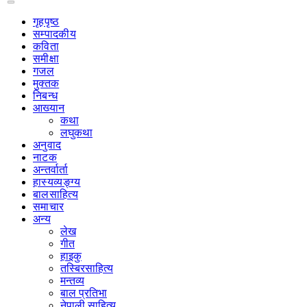
गृहपृष्‍ठ
सम्पादकीय
कविता
समीक्षा
गजल
मुक्तक
निबन्ध
आख्यान
कथा
लघुकथा
अनुवाद
नाटक
अन्तर्वार्ता
हास्यव्यङ्ग्य
बालसाहित्य
समाचार
अन्य
लेख
गीत
हाइकु
तस्बिरसाहित्य
मन्तव्य
बाल प्रतिभा
नेपाली साहित्य