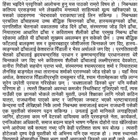
हिंसा भइदिने प्रवृत्तिको आलोचना हुनु यस पाठको राम्रो विषय हो । निबन्धका
कतिपय प्रसङ्गमा भने लेखकीय मन्तव्यले साहित्यको मूल्य खस्किएको छ,
यसको उदाहरणमा ‘भेदभावको पराकाष्ठा’लाई लिन सकिन्छ । निबन्धका
प्रचलित ढाँचाहरूमा उच्च बौद्धिक चिन्तनको ढाँचा, हास्यव्यङ्ग्यको ढाँचा,
प्रगतिशील चेतनाको वकालतमा जोड दिने ढाँचा, संस्मरणमा जोड दिने ढाँचा,
नियात्रामा आधारित ढाँचा र कवितामय शैलीको ढाँचा प्रमुख निबन्ध ढाँचा
रहेकामा अहिले यी ढाँचाको सुखमय अवलम्बन हुन सकेको छैन । उच्च बौद्धिक
फाँटलाई बालकृष्ण सम र कुमारबहादुर जोशीजस्ता चिन्तकले जग दिए, हास्य–
व्यङ्ग्यको ढाँचालाई केशवराज पिँडाली र भैरव अर्यालले जग दिए । प्रगतितवादी
चेतको ढाँचालाई हृदयचन्द्रसिंह प्रधान र कृष्णचन्द्रसिंह प्रधानजस्ता धेरै
चिन्तकले जग दिए भने कवितामय शैलीको ढाँचालाई लक्ष्मीप्रसाद देवकोटा,
वानीरा गिरीको सहयोग प्राप्त भयो, संस्मरणमा श्यामप्रसाद शर्मा र नियात्रामा
लैनसिंह बाङ्गदेल तथा तारानाथ शर्माको प्रारम्भको जोड रहेको छ । यहाँ भैरव
अर्याल, केशवराज पिँडालीप्रभृति रामकुमार पाँडे, श्याम गोतामेहरूका पछि लाग्न
सुरेन उप्रेती प्रयास गरिरहेका छन् । ‘वधशालाको डिस्को धुन’ पनि यसैको
परिणाम हो । त्यस्तै शिक्षाको अवस्था कमजोर स्थितिबाट गुज्रिएको गाउँ, त्यस
गाउँकी एक ज्ञानको भोकले तानेकी युवती, उनले शिक्षाका लागि गरेको कठिन
यात्रा, राजधानीमा पाएको कष्ट र जानिएका जनबाट भएको भ्रष्टाचारलाई
केन्द्रमा पार्दै लेखिएको निकै लामो निबन्धमा समाजालई बदल्न राजधानी पसेकी
एक युवतीको संस्मरण पढ्न सकिन्छ । उनलाई ठृुलो मानिसले लगाइदिएको
जागिर, होटलमा काम गर्ने वेटरको दायित्वमा कति प्रसङ्गले नेता, कार्यकर्ता,
एनजिओका अधिकारी, समाज बदल्न चाहने भाषण गर्नेहरू दोहोरो पाठ खेलिरहेका
भन्ने आरोपमा सबै सत्यता नभए पनि केही प्रतिशत सत्य रूप बोल्छ । त्यसरी
होटेलको दृश्य देख्ने युवतीको यो अभिनय पनि एक नाटक हो । त्यस स्थानको
चित्रणले सोझासीधा विषय भन्दा चर्को आवाजको डिस्को धुन बज्दै जाने, अभैm