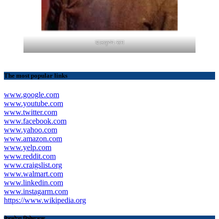
बालकृष्ण-सम
The most popular links
www.google.com
www.youtube.com
www.twitter.com
www.facebook.com
www.yahoo.com
www.amazon.com
www.yelp.com
www.reddit.com
www.craigslist.org
www.walmart.com
www.linkedin.com
www.instagarm.com
https://www.wikipedia.org