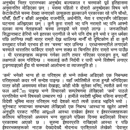
अनुच्छेद भित्र प्रारम्भका अनुच्छेद बाल्यकाल र चस्माको पूर्व इतिहासमा
अनुमानतिर मोडिएका छन् । यसमा पहिलो र दोस्रो अनुच्छेदका विषय भने
केटाकेटीले चस्मा देख्दा जनाएको उत्सुकता झल्काउने प्रकारका रहे पनि चौथो,
पाँचौँ, छैटौँ र बाँकी अनुच्छेद राजनीति, अर्थनीति, नेता र राष्ट्रसँग जोडिएका
घटनामा अल्झिएका छन् । कुनै कुरा राम्रो भए पनि नराम्रो भए पनि आफ्नो
दलका मान्य नेताहरूको चस्मा लगाइयो भने राम्रो लाग्छ । जनजातिको
सिद्धान्तबाट हेरियो भने इतरका प्राणीले जे भने पनि दोष हुने भयो र जुन धर्मका
पछि लागिन्छ त्यही मात्र राम्रो देख्न थालिन्छ मानौँ यो दृष्टिकोण हो वा कुनै
वस्तुबाट परेको प्रभाव हो तर ‘चस्मा’ भएर उभिन्छ । प्रधानमन्त्रीले लगाएको
चस्माले भारततिर फर्किएर राम्रो भन्न सक्छ वा चिनतिर हेरेर राम्रो भन्न पाउँछ
। यी प्रसङ्गहरू व्यङ्गय गर्नका लागि तयार गरिएका प्रसङ्ग हुन्, यहाँ
लक्षणाले काम गरिदिन्छ । यसलाई कतै निर्दयी र पापी भन्ने विशेषण लगाएर
टुङ्गयाइएको हुँदा यो चस्माको आलोचना वा व्याजस्तुति हो ।
‘कर्म’ भनेको भाग्य हो वा परिश्रम हो भन्ने तर्कमा अडिएको एक निबन्धमा
परिश्रमको कदर गर्ने सन्देश पाइन्छ । यहाँ ज्योतिषीले राजा हुन्छौ भनिदिएका
पात्र कोही असमयमा मरेका देखाइए, कोही भोकै सुतेका भनिए, त्यसैले कर्म गर
फल आपँैm पाइन्छ भन्ने विचारको सम्प्रेषणमा लेखिएको ‘कर्म’ पाठले
प्रगतिचेत भन्ने विषयको उच्चारण गर्छ । हामीले स्वदेशी भूमिमा पसिना बगाएनौँ,
विदेशी भूमिमा मात्र परिश्रम गर्दा देशको माटो त्यसै उजाड भइदिने भयो ।
सुरेनबाट भगवान्का सम्बन्धमा लेखिएको एक निबन्ध ‘आस्था’मा खुलेर आफ्नो
अनुभूति प्रकट गरिँदा आपूmले आस्था राखेका ईश्वर र ईश्वरभक्तहरूका
कतिपय चरित्रको अध्ययन भन्न सुहाउने पछिका दिनमा बदलिएको विचार
प्रकाशमा आएको छ । सुरुमा ईश्वरप्रति राखिएको आस्था र पछि
ईश्वरभक्तहरूको नाटक देख्दादेख्दै मोदनाथ प्रश्रितले लेखेको ‘देवासुर