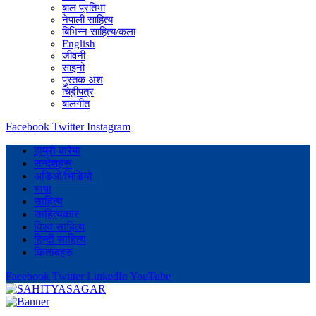
बाल प्रतिभा
नेपाली साहित्य
बिभिन्न साहित्य/कला
English
जीवनी
साइनो
पुस्तक अंश
चिठ्ठीपत्र
बालगीत
Facebook
Twitter
Instagram
हाम्रो बारेमा
सन्देशहरू
अडिओ/भिडियो
भाषा
साहित्य
साहित्यकार
विश्व साहित्य
हिन्दी साहित्य
किताबहरु
Facebook
Twitter
LinkedIn
YouTube