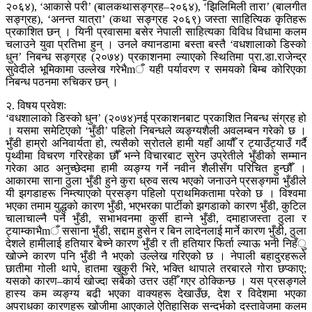
२०६४), ‘आकासे परी’ (बालकथासङ्ग्रह–२०६४), ‘झिलिमिली तारा’ (बालगीत
सङ्ग्रह), ‘अनन्त यात्रा’ (कथा सङ्ग्रह २०६९) जस्ता साहित्यिक कृतिहरू
प्रकाशित छन् । यिनी प्रवासमा बसेर नेपाली साहित्यका विविध विधामा कलम
चलाउने युवा प्रतिभा हुन् । उनले क्यानडामा बस्ता बस्तै ‘वधशालाको डिस्को
धुन’ निबन्ध सङ्ग्रह (२०७४) प्रकाशनमा ल्याएको स्थितिमा प्रा.डा.राजेन्द्र
सुवेदीले भूमिकामा उल्लेख गरेभैmँ यही पर्यावरण र समयको बिम्ब कोरिएका
निबन्ध पठनमा रुचिकर छन् ।
२. विषय प्रवेशः
‘वधशालाको डिस्को धुन’ (२०७४)नई प्रकाशनबाट प्रकाशित निबन्ध संग्रह हो
। यसमा समेटिएको ‘भुँडी’ पहिलो निबन्धले व्यङ्ग्यशैली अवलम्बन गरेको छ ।
भुँडी हाम्रो अनिवार्यता हो, त्यसैको स्रोतले हामी यहाँ आयौँ र ट्याउँट्याउँ गर्दै
पृथ्वीमा विचरण गरिरहेका छौँ भन्ने विचारबाट सुरेन उप्रेतीले भुँडीको सम्मान
गरेका आठ अनुच्छेदमा हामी व्यङ्ग्य गर्ने नवीन शैलीसँग परिचित हुन्छौँ ।
आकारमा साना ठुला भुँडी हुने कुरा ध्रुव सत्य भएको जनाउने प्रसङ्गमा भुँडीले
यी झगडाहरू निम्त्याएको प्रसङ्ग पहिलो प्राथमिकतामा परेको छ । विश्वमा
भएका तमाम युद्धको कारण भुँडी, भएभरका पार्टीको झगडाको कारण भुँडी, कुटिल
चालाचाल्नै पर्ने भुँडी, सभाभवनमा कुर्सी हान्ने भुँडी, दमाहाजस्ता ठुला र
ट्याम्काभैmँ ससाना भुँडी, सद्दाम हुसेन र बिन लादेनलाई मार्ने कारण भुँडी, ठुला
देशले हामीलाई हतियार बेच्ने कारण भुँडी र ती हतियार फिर्ता ल्याऊ भनी निहँु
खोज्ने कारण पनि भुँडी नै भएको उल्लेख गरिएको छ । नेपाली बहादुरहरूले
छातीमा गोली थापे, हातमा खुकुरी भिरे, भक्ति थापाले तरबारले गोरा छप्काए;
यसको कारण–कार्य खोज्दा सबैको उत्तर उहीँ गएर ठोक्किन्छ । यस प्रसङ्गले
हास्य कम व्यङ्ग्य बढी भएका वाक्यहरू देखाउँछ, देश र विदेशमा भएका
अपराधका कारणहरू खोजीमा आएकाले ऐतिहासिक सन्दर्भको दस्तावेजमा कलम