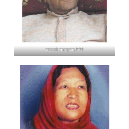
राष्ट्रकवि माधवप्रसाद घिमिरे