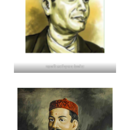
महाकवि लक्ष्मीप्रसाद देवकोटा