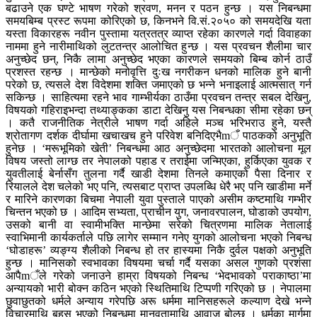
बढाउने एक घण्टे भाषण गरेको श्रवण, मनन र पठन हुन्छ । यस निबन्धमा
समयबिम्ब प्रस्ट रूपमा कोरिएको छ, किनभने वि.सं.२०५० को समयदेखि यता
यस्ता विकारहरू नवीन पुस्तामा यत्रतत्र व्याप्त रहेका कारणले गर्दा विवाहका
नाममा हुने नारीमाथिको लुटतन्त्र आलोचित हुन्छ । यस प्रवचन शैलीमा चार
अनुच्छेद छन्, निकै लामा अनुच्छेद भएका कारणले समयको बिम्ब कोर्न ठाउँ
प्रशस्त रहन्छ । मान्छेको मनोवृत्ति दुःख नगरीकन धनको मालिक हुने बानी
परेको छ, त्यसले देश विदेशमा शक्ति जमाएको छ भन्ने भनाइलाई आत्मसात् गर्न
सकिन्छ । साहित्यमा रहने भाव गाम्भीर्यका ठाउँमा प्रवचन तन्त्र सबल देखिनु,
विषयको गहिराइभन्दा तथ्याङ्कका डाटा देखिनु यस निबन्धका सीमा रहेका छन्
। कतै राजनीतिक नेत्रीले भाषण गर्दा अहिले मञ्च भरिभराउ हुने, यस्तै
श्रोतागण दर्शक दीर्घामा खचाखच हुने परिवेश बनिदिएभैmँ पाठकको अनुभूति
हुनेछ । ‘मरूभूमिको खेती’ निबन्धमा आठ अनुच्छेदमा भारतको आलोचना मूल
विषय जस्तो लाग्छ तर नेपालको पहाड र तराईमा जन्मिएका, हुर्किएका युवक र
युवतीलाई बेर्नासँग तुलना गर्दै खाडी देशमा तिनले कमाएको पैसा दिनार र
रियालले देश चलेको भए पनि, त्यसबाट प्राप्त उपलब्धि धेरै भए पनि खाडीमा मर्ने
र मारिने कारणका बिचमा नेपाली युवा पुस्ताले पाएको असीम कष्टमाथि गम्भीर
चिन्तन भएको छ । आदिम सभ्यता, प्राचीन युग, जनावरपालन, घोडाको उपयोग,
उसको बानी वा स्वामीभक्ति मान्छेमा सरेको चित्रणमा मालिक नेतालाई
स्वाभिमानी कार्यकर्ताले पछि लागेर सम्मान गनेए युगको आलोचना भएको निबन्ध
‘घोडाहरू’ व्यङ्ग्य शैलीको निबन्ध हो तर हास्यमा निकै दुर्वल पक्षको अनुभूति
हुन्छ । मानिसको स्वभावका विषयमा चर्चा गर्दै यसका असल गुणको प्रशंसा
आपैmँले गरेको जनाउने हाम्रा विषयको निबन्ध ‘भेदभावको पराकाष्ठा’मा
अन्यायको भारी बोक्न कठिन भएको स्थितिमाथि टिप्पणी गरिएको छ । नेपालमा
छुवाछुतको धर्मले अन्याय गरेपछि अरू धर्ममा मानिसहरूले कल्याण देखे भन्ने
विचारमाथि बहस भएको निबन्धमा मानवतामाथि आवाज बोल्छ । धर्मका मार्गमा