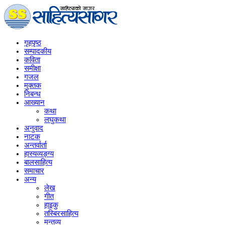
गृहपृष्‍ठ
सम्पादकीय
कविता
समीक्षा
गजल
मुक्तक
निबन्ध
आख्यान
कथा
लघुकथा
अनुवाद
नाटक
अन्तर्वार्ता
हास्यव्यङ्ग्य
बालसाहित्य
समाचार
अन्य
लेख
गीत
हाइकु
तस्बिरसाहित्य
मन्तव्य