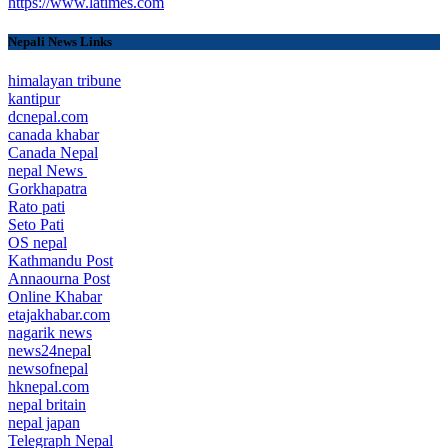
https://www.latimes.com
Nepali News Links
himalayan tribune
kantipur
dcnepal.com
canada khabar
Canada Nepal​
nepal News
Gorkhapatra
Rato pati
Seto Pati
OS nepal
Kathmandu Post
Annaourna Post
Online Khabar
etajakhabar.com
nagarik news
news24nepa
l
newsofnepal
hknepal.com
nepal britain
nepal japan
Telegraph Nepal