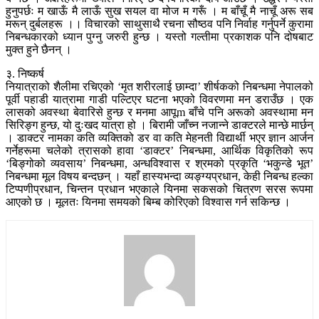
हुनुपर्छः म खाऊँ मै लाऊँ सुख सयल वा मोज म गरूँ । म बाँचूँ मै नाचूँ अरू सब
मरून् दुर्बलहरू ।। विचारको साथुसाथै रचना सौष्ठव पनि निर्वाह गर्नुपर्ने कुरामा
निबन्धकारको ध्यान पुग्नु जरुरी हुन्छ । यस्तो गल्तीमा प्रकाशक पनि दोषबाट
मुक्त हुने छैनन् ।
३. निष्कर्ष
नियात्राको शैलीमा रचिएको ‘मृत शरीरलाई छाम्दा’ शीर्षकको निबन्धमा नेपालको
पूर्वी पहाडी यात्रामा गाडी पल्टिएर घटना भएको विवरणमा मन डराउँछ । एक
लासको अवस्था बेवारिसे हुन्छ र मनमा आपूm बाँचे पनि अरूको अवस्थामा मन
सिरिङ्ग हुन्छ, यो दुःखद यात्रा हो । बिरामी जाँच्न नजान्ने डाक्टरले मान्छे मार्छन्
। डाक्टर नामका कति व्यक्तिको डर वा कति मेहनती विद्यार्थी भएर ज्ञान आर्जन
गर्नेहरूमा चलेको त्रासको हावा ‘डाक्टर’ निबन्धमा, आर्थिक विकृतिको रूप
‘बिङ्गोको व्यवसाय’ निबन्धमा, अन्धविश्वास र श्रमको प्रकृति ‘भकुन्डे भूत’
निबन्धमा मूल विषय बन्दछन् । यहाँ हास्यभन्दा व्यङ्ग्यप्रधान, केही निबन्ध हल्का
टिप्पणीप्रधान, चिन्तन प्रधान भएकाले यिनमा सकसको चित्रण सरस रूपमा
आएको छ । मूलतः यिनमा समयको बिम्ब कोरिएको विश्वास गर्न सकिन्छ ।