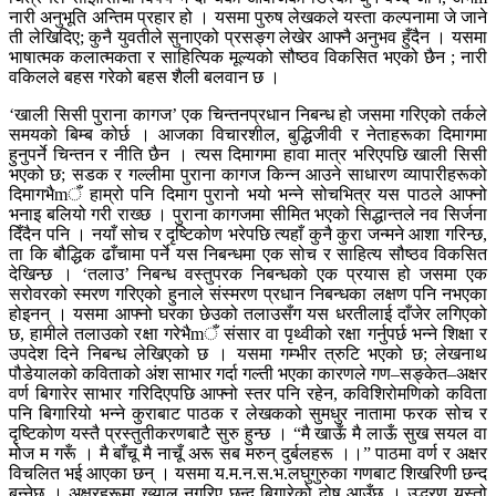
नारी अनुभूति अन्तिम प्रहार हो । यसमा पुरुष लेखकले यस्ता कल्पनामा जे जाने
ती लेखिदिए; कुनै युवतीले सुनाएको प्रसङ्ग लेखेर आफ्नै अनुभव हुँदैन । यसमा
भाषात्मक कलात्मकता र साहित्यिक मूल्यको सौष्ठव विकसित भएको छैन ; नारी
वकिलले बहस गरेको बहस शैली बलवान छ ।
‘खाली सिसी पुराना कागज’ एक चिन्तनप्रधान निबन्ध हो जसमा गरिएको तर्कले
समयको बिम्ब कोर्छ । आजका विचारशील, बुद्धिजीवी र नेताहरूका दिमागमा
हुनुपर्ने चिन्तन र नीति छैन । त्यस दिमागमा हावा मात्र भरिएपछि खाली सिसी
भएको छ; सडक र गल्लीमा पुराना कागज किन्न आउने साधारण व्यापारीहरूको
दिमागभैmँ हाम्रो पनि दिमाग पुरानो भयो भन्ने सोचभित्र यस पाठले आफ्नो
भनाइ बलियो गरी राख्छ । पुराना कागजमा सीमित भएको सिद्धान्तले नव सिर्जना
दिँदैन पनि । नयाँ सोच र दृष्टिकोण भरेपछि त्यहाँ कुनै कुरा जन्मने आशा गरिन्छ,
ता कि बौद्धिक ढाँचामा पर्ने यस निबन्धमा एक सोच र साहित्य सौष्ठव विकसित
देखिन्छ । ‘तलाउ’ निबन्ध वस्तुपरक निबन्धको एक प्रयास हो जसमा एक
सरोवरको स्मरण गरिएको हुनाले संस्मरण प्रधान निबन्धका लक्षण पनि नभएका
होइनन् । यसमा आफ्नो घरका छेउको तलाउसँग यस धरतीलाई दाँजेर लगिएको
छ, हामीले तलाउको रक्षा गरेभैmँ संसार वा पृथ्वीको रक्षा गर्नुपर्छ भन्ने शिक्षा र
उपदेश दिने निबन्ध लेखिएको छ । यसमा गम्भीर त्रुटि भएको छ; लेखनाथ
पौडेयालको कविताको अंश साभार गर्दा गल्ती भएका कारणले गण–सङ्केत–अक्षर
वर्ण बिगारेर साभार गरिदिएपछि आफ्नो स्तर पनि रहेन, कविशिरोमणिको कविता
पनि बिगारियो भन्ने कुराबाट पाठक र लेखकको सुमधुर नातामा फरक सोच र
दृष्टिकोण यस्तै प्रस्तुतीकरणबाटै सुरु हुन्छ । “मै खाऊँ मै लाऊँ सुख सयल वा
मोज म गरूँ । मै बाँचू मै नाचूँ अरू सब मरुन् दुर्बलहरू ।।” पाठमा वर्ण र अक्षर
विचलित भई आएका छन् । यसमा य.म.न.स.भ.लघुगुरुका गणबाट शिखरिणी छन्द
बन्नेछ । अक्षरहरूमा ख्याल नगरिए छन्द बिगारेको दोष आउँछ । उद्धरण यस्तो