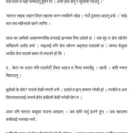
यस पाला त यहाँ जन्माउनु हुँदैन नि । अन्तै डेरा सर्नु र सुत्केरी गराउनु ।’
‘मास्टर साहब जहान लिएर सहरमा बस्न नसकिने रहेछ । गाउँ पुर्‍याएर आउनु पर्‍यो ।’ साढे
चार सय महिनाको खाने जागिर ।
आज घर आमैको आक्रमणदेखि उनलाई झनक्क रिस उठेको छ । एक सुर त डेरा खोजेर
सरिहाल्ने अठोट गर्‍यो । भाइलाई पनि डेरा खोज्न अह्राएर पठाएको छ । सायद बेलुका
आउँदा डेरा पाएको खबर पो ल्याउने हो कि ।
ए. . केटा जा एउटा यति पाउरोटी लिएर आइज म चिया पकाउँछु । खाऊँ । कति ज्यान
खियाउनु ।
बुढीको के दोष? जस्तो देखी त्यस्तै भनी । उसले त झन् सम्मान गरेकी हो । त्यसैले त अरु
किरायादारलाई जस्तो हेपेर कहिल्यै केही भनेकी छैन त ।
आज पनि मास्टर बाबुका पाउना आएछन् । अब कति थर्पु हाल्ने हुन् । अब बहालमा
कसैलाई नराख्दा भयो .