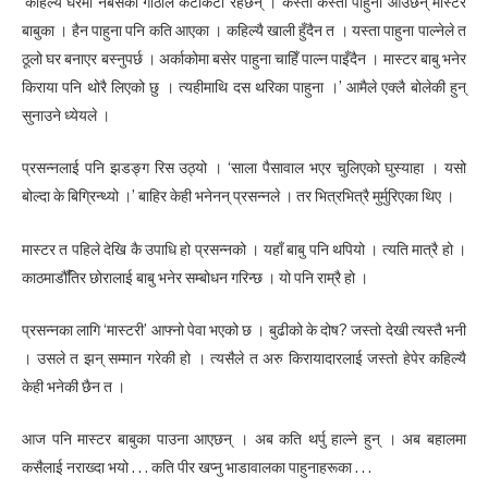
‘कहिल्यै घरमा नबसेका गोठाले केटाकेटी रहेछन् । कस्ता कस्ता पाहुना आउँछन् मास्टर
बाबुका । हैन पाहुना पनि कति आएका । कहिल्यै खाली हुँदैन त । यस्ता पाहुना पाल्नेले त
ठूलो घर बनाएर बस्नुपर्छ । अर्काकोमा बसेर पाहुना चाहिँ पाल्न पाइँदैन । मास्टर बाबु भनेर
किराया पनि थोरै लिएको छु । त्यहीमाथि दस थरिका पाहुना ।’ आमैले एक्लै बोलेकी हुन्
सुनाउने ध्येयले ।
प्रसन्नलाई पनि झडङ्ग रिस उठ्यो । ‘साला पैसावाल भएर चुलिएको घुस्याहा । यसो
बोल्दा के बिग्रिन्थ्यो ।’ बाहिर केही भनेनन् प्रसन्नले । तर भित्रभित्रै मुर्मुरिएका थिए ।
मास्टर त पहिले देखि कै उपाधि हो प्रसन्नको । यहाँ बाबु पनि थपियो । त्यति मात्रै हो ।
काठमाडौँतिर छोरालाई बाबु भनेर सम्बोधन गरिन्छ । यो पनि राम्रै हो ।
प्रसन्नका लागि ‘मास्टरी’ आफ्नो पेवा भएको छ । बुढीको के दोष? जस्तो देखी त्यस्तै भनी
। उसले त झन् सम्मान गरेकी हो । त्यसैले त अरु किरायादारलाई जस्तो हेपेर कहिल्यै
केही भनेकी छैन त ।
आज पनि मास्टर बाबुका पाउना आएछन् । अब कति थर्पु हाल्ने हुन् । अब बहालमा
कसैलाई नराख्दा भयो . . . कति पीर खप्नु भाडावालका पाहुनाहरूका . . .