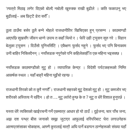
‘त्यत्रो मिठाइ लगेर दिएको बोल्दै नबोली खुरुक्क राखी बुढीले । कति फकाउनु भए
बुढीलाई– अब छिट्टै डेरा सरौँ ।
ठूला ठाउँमा बसेर ठूलै बन्ने मोहले राजधानीतिर खिचिएका हुन् प्रसन्न । काठमाण्डौ
आएपछि सुखसँग जीवन धान्ने उपाय त कहाँ थियो र । फेरि उही ट्युसन सुरु गरे । विहान
बेलुका ट्युसन । दिउँसो युनिभर्सिटि । एकैक्षण फुर्सद नहुने । फुर्सद भए पनि बिनाकाम
उनी बाहिर निक्लिदैनन् । नयाँसडक नपुगेको पनि कहिलेकाहीँ त एक महिना भइसक्छ ।
नयाँसडक काठमाण्डौको मुटु हो । व्यापारिक केन्द्र । विदेशी पर्यटकहरूको निम्ति
आकर्षक स्थल । यहाँ बाह्रै महिना घुइँचो रहन्छ ।
राजधानी तिरको को त कुरै नगरौँ । राजधानी सहरको मुुटु देशको मुटु हो । मुटु कमजोर भए
शरीरको अस्तित्व नै रहँदैन । हो त …. मुटु लर्तरो हुन्छ के त ? मुटु त धेरै विशाल हुनुपर्छ ।
यस्ता धेरै व्यक्तिको खाईपचनी गर्ने एकमात्र आधार हो यो ठाउँ । दुईजना, चार पाँच जना,
अझ दश पन्ध्र बीस जनाको समूह जुटाएर आफूलाई वरिपरिबाट घेरा लगाउनेहरू
आत्मप्रशंसाका भोकाहरू, आफ्नै कुरालाई मात्रै अघि पार्ने बडप्पन ठान्नेहरूको संख्या यहाँ