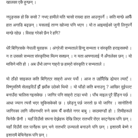
खालका एकै हुन्छन् ।
नपुङ्सक हो कि कसो ? नभए हामीले यति चासो राख्दा हात आउनुपर्ने । कति मान्छे आफैँ
हात अगाडि बढ्छन् । यसलाई तान्न खोज्दा पनि भएन । यो त आइमाईको जुनी लिनुपर्ने
मान्छे रहेछ । विवाह गरेको छैन रे हगि?
धेरै बिग्रिसके नेपाली युवाहरू । अंग्रेजी सभ्यताले हिन्दु सभ्यता र संस्कृति हराइसक्यो ।
न त उसको सभ्यता संस्कृतिमा मिल्न सक्छन् । न यता आफ्नालाई नै अँगालेका छन् । यो
मासिने मति हो । अब उँभो लाग्न गाह्राे छ हाम्रो संस्कृति र सभ्यताले ।
यो ठाँडो साइकल कति बिग्रिएर साह्राे अभर पर्यो । आज त उहीँदेखि डोर्‍यार ल्याएँ ।
विष्णुमतिमै सेलाइदिउँ झैँ झ्वाँक उठेको थियो । यो घाँडो कति बनाउनु ? आखिर दुईपल्ट
बनाउँदा चालिस गइसकेछ । जागिर पनि साह्राे टाढा भयो । पाँच माइल पुरै हिँड्न पर्छ ।
आधा ज्यान त्यसै भएर सुकिसकेको छ । छोड्नु पर्छ जस्तो छ यो जागिर । सानोतिनो
जागिरका लागि जीवनभरि रुने काम चैँ कसैले नगर बाबु । काठमाण्डौ हो । तिमीहरूले
चिनेकै छैनौ । यहाँ दिउँसो सपना देख्नेहरू देखि लिएर रातभरि रोएर काट्नेहरू पनि छन् ।
यहाँ दिउँसै रात पार्नेहरू छन् भने रातभरि उज्यालो बनाउने पनि छन् । इशारामै बेच्ने र
इशारामै बेचिनेहरू पनि छन् ।