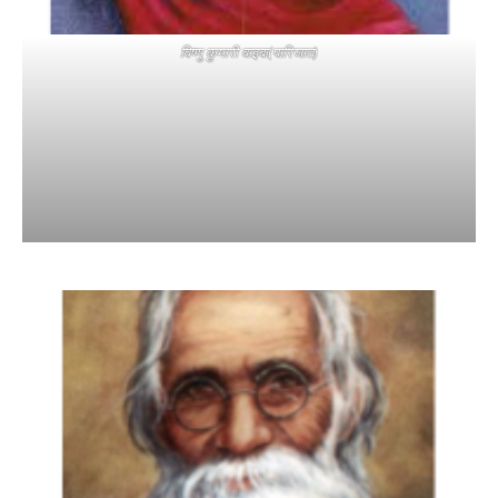
विष्णु कुमारी वाइबा(पारिजात)