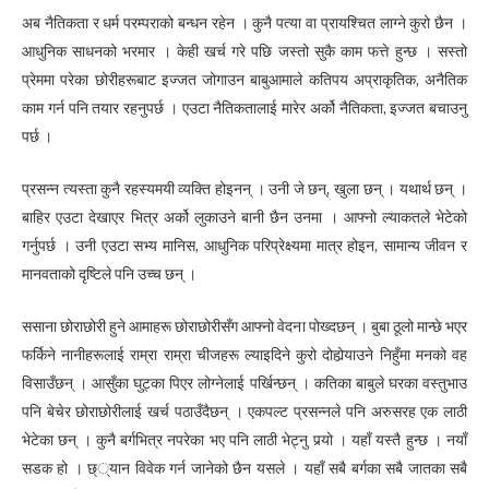
अब नैतिकता र धर्म परम्पराको बन्धन रहेन । कुनै पत्या वा प्रायश्चित लाग्ने कुरो छैन ।
आधुनिक साधनको भरमार । केही खर्च गरे पछि जस्तो सुकै काम फत्ते हुन्छ । सस्तो
प्रेममा परेका छोरीहरूबाट इज्जत जोगाउन बाबुआमाले कतिपय अप्राकृतिक, अनैतिक
काम गर्न पनि तयार रहनुपर्छ । एउटा नैतिकतालाई मारेर अर्को नैतिकता, इज्जत बचाउनु
पर्छ ।
प्रसन्न त्यस्ता कुनै रहस्यमयी व्यक्ति होइनन् । उनी जे छन्, खुला छन् । यथार्थ छन् ।
बाहिर एउटा देखाएर भित्र अर्को लुकाउने बानी छैन उनमा । आफ्नो ल्याकतले भेटेको
गर्नुपर्छ । उनी एउटा सभ्य मानिस, आधुनिक परिप्रेक्ष्यमा मात्र होइन, सामान्य जीवन र
मानवताको दृष्टिले पनि उच्च छन् ।
ससाना छोराछोरी हुने आमाहरू छोराछोरीसँग आफ्नो वेदना पोख्दछन् । बुबा ठूलो मान्छे भएर
फर्किने नानीहरूलाई राम्रा राम्रा चीजहरू ल्याइदिने कुरो दोहोर्‍याउने निहुँमा मनको वह
विसाउँछन् । आसुँका घुट्का पिएर लोग्नेलाई पर्खिन्छन् । कतिका बाबुले घरका वस्तुभाउ
पनि बेचेर छोराछोरीलाई खर्च पठाउँदैछन् । एकपल्ट प्रसन्नले पनि अरुसरह एक लाठी
भेटेका छन् । कुनै बर्गभित्र नपरेका भए पनि लाठी भेट्नु पर्‍यो । यहाँ यस्तै हुन्छ । नयाँ
सडक हो । छ््यान विवेक गर्न जानेको छैन यसले । यहाँ सबै बर्गका सबै जातका सबै