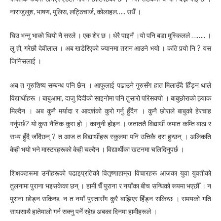
नाराजुलुश, भाषण, पुलिस, लट्ठिचार्ज, कोलाहल….. सधैँ ।
घिउ भन्नु भाको थियो नै सरले । एक शेर छ । धेरै पाइनँ ।यो पनि बडा मुस्किलले …….. ।
लु हौ, गरेछौ देवीलाल । अब खडेरिएको ज्यानमा तरान आउने भयो । कति पर्‍यो नि ? यस
जिनिसलाई ।
अब त गुरुशिष्य सम्बन्ध पनि छैन । आफूलाई पढाउने गुरुसँग हात मिलाउँदै हिँड्न थाले
विद्यार्थीहरू । बाबुआमा, दाजु दिदीको साइनोमा पनि तुसारो परिसक्यो । बाबुछोराको ठ्याक
मिल्दैन । अब कुनै मर्यादा र आदर्शको कुरो गर्नु हुँदैन । कुनै छोराले बाबुको हेरचाह
गर्नुपर्छ? यो कुरा नैतिक कुरा हो । कानुनी होइन । जताततै विद्यार्थी जमात कम्ति बाठा र
सभ्य हुँदै जाँदैछन् ? त आज त विद्यार्थीहरू स्कुलमा पनि उत्तिकै दरा हुन्छन् । अलिकति
केही भयो भने मास्टरहरूको केही चल्दैन । विद्यार्थीका खटनमा चलिदिनुपर्छ ।
शिक्षकहरूमा उनीहरूको पढाइप्रतिको वितृष्णाहाम्रा विचारहरू आजका युवा युवतीको
तुलनामा पुराना भइसकेका छन् । हामी चैँ पुराना र नयाँका बीच सन्धिको रूपमा भएछौँ । न
पुराना छोड्न सकिन्छ, न त नयाँ पुस्तासँग कुरै बाझिएर हिँड्न सकिन्छ । समयको गति
साथसाथै हातेमालो गर्न सक्नु पर्ने रहेछ अबका दिनमा हामीहरूले ।