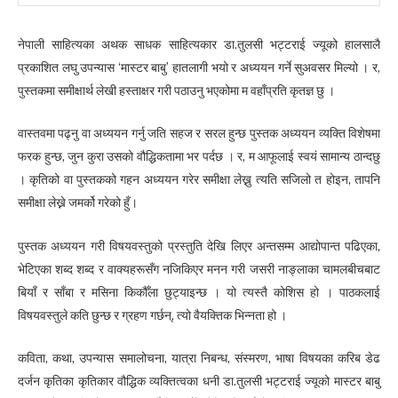
नेपाली साहित्यका अथक साधक साहित्यकार डा.तुलसी भट्टराई ज्यूको हालसालै
प्रकाशित लघु उपन्यास ‘मास्टर बाबु’ हातलागी भयो र अध्ययन गर्ने सुअवसर मिल्यो । र,
पुस्तकमा समीक्षार्थ लेखी हस्ताक्षर गरी पठाउनु भएकोमा म वहाँप्रति कृतज्ञ छु ।
वास्तवमा पढ्नु वा अध्ययन गर्नु जति सहज र सरल हुन्छ पुस्तक अध्ययन व्यक्ति विशेषमा
फरक हुन्छ, जुन कुरा उसको वौद्धिकतामा भर पर्दछ । र, म आफूलाई स्वयं सामान्य ठान्दछु
। कृतिको वा पुस्तकको गहन अध्ययन गरेर समीक्षा लेख्नु त्यति सजिलो त होइन, तापनि
समीक्षा लेख्ने जमर्को गरेको हुँ।
पुस्तक अध्ययन गरी विषयवस्तुको प्रस्तुति देखि लिएर अन्तसम्म आद्योपान्त पढिएका,
भेटिएका शब्द शब्द र वाक्यहरूसँग नजिकिएर मनन गरी जसरी नाङ्लाका चामलबीचबाट
बियाँ र साँबा र मसिना किकौँला छुट्याइन्छ । यो त्यस्तै कोशिस हो । पाठकलाई
विषयवस्तुले कति छुन्छ र ग्रहण गर्छन्, त्यो वैयक्तिक भिन्नता हो ।
कविता, कथा, उपन्यास समालोचना, यात्रा निबन्ध, संस्मरण, भाषा विषयका करिब डेढ
दर्जन कृतिका कृतिकार वौद्धिक व्यक्तित्वका धनी डा.तुलसी भट्टराई ज्यूको मास्टर बाबु