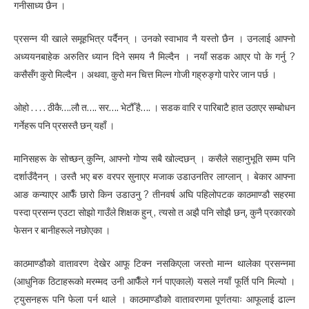
गनीसाध्य छैन ।
प्रसन्न यी खाले समूहभित्र पर्दैनन् । उनको स्वाभाव नै यस्तो छैन । उनलाई आफ्नो
अध्ययनबाहेक अरुतिर ध्यान दिने समय नै मिल्दैन । नयाँ सडक आएर पो के गर्नु ?
कसैसँग कुरो मिल्दैन । अथवा, कुरो मन चित्त मिल्न गोजी गह्रुङ्गो पारेर जान पर्छ ।
ओहो . . . . ठीकै….लौ त…. सर…. भेटौँ है…. । सडक वारि र पारिबाटै हात उठाएर सम्बोधन
गर्नेहरू पनि प्रसस्तै छन् यहाँ ।
मानिसहरू के सोच्छन् कुन्नि, आफ्नो गोप्य सबै खोल्दछन् । कसैले सहानुभूति सम्म पनि
दर्शाउँदैनन् । उस्तै भए बरु वरपर सुनाएर मजाक उडाउनतिर लाग्लान् । बेकार आफ्ना
आङ कन्याएर आफैँ छारो किन उडाउनु ? तीनवर्ष अघि पहिलोपटक काठमाण्डौ सहरमा
पस्दा प्रसन्न एउटा सोझो गाउँले शिक्षक हुन् , त्यसो त अझै पनि सोझै छन्, कुनै प्रकारको
फेसन र बानीहरूले नछोएका ।
काठमाण्डौको वातावरण देखेर आफू टिक्न नसकिएला जस्तो मान्न थालेका प्रसन्नमा
(आधुनिक ठिटाहरूको मरम्मद उनी आफैँले गर्न पाएकाले) यसले नयाँ फूर्ति पनि मिल्यो ।
ट्युसनहरू पनि फेला पर्न थाले । काठमाण्डौको वातावरणमा पूर्णतयाः आफूलाई ढाल्न