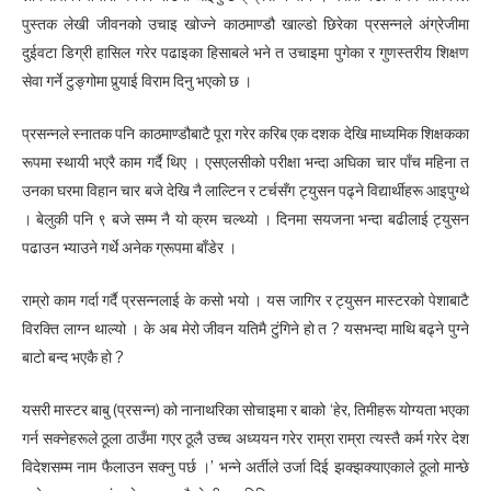
पुस्तक लेखी जीवनको उचाइ खोज्ने काठमाण्डौ खाल्डो छिरेका प्रसन्नले अंग्रेजीमा
दुईवटा डिग्री हासिल गरेर पढाइका हिसाबले भने त उचाइमा पुगेका र गुणस्तरीय शिक्षण
सेवा गर्ने टुङ्गोमा पुर्‍याई विराम दिनु भएको छ ।
प्रसन्नले स्नातक पनि काठमाण्डौबाटै पूरा गरेर करिब एक दशक देखि माध्यमिक शिक्षकका
रूपमा स्थायी भएरै काम गर्दै थिए । एसएलसीको परीक्षा भन्दा अघिका चार पाँच महिना त
उनका घरमा विहान चार बजे देखि नै लाल्टिन र टर्चसँग ट्युसन पढ्ने विद्यार्थीहरू आइपुग्थे
। बेलुकी पनि ९ बजे सम्म नै यो क्रम चल्थ्यो । दिनमा सयजना भन्दा बढीलाई ट्युसन
पढाउन भ्याउने गर्थे अनेक ग्रूपमा बाँडेर ।
राम्रो काम गर्दा गर्दै प्रसन्नलाई के कसो भयो । यस जागिर र ट्युसन मास्टरको पेशाबाटै
विरक्ति लाग्न थाल्यो । के अब मेरो जीवन यतिमै टुंगिने हो त ? यसभन्दा माथि बढ्ने पुग्ने
बाटो बन्द भएकै हो ?
यसरी मास्टर बाबु (प्रसन्न) को नानाथरिका सोचाइमा र बाको ‘हेर, तिमीहरू योग्यता भएका
गर्न सक्नेहरूले ठूला ठाउँमा गएर ठूलै उच्च अध्ययन गरेर राम्रा राम्रा त्यस्तै कर्म गरेर देश
विदेशसम्म नाम फैलाउन सक्नु पर्छ ।’ भन्ने अर्तीले उर्जा दिई झक्झक्याएकाले ठूलो मान्छे