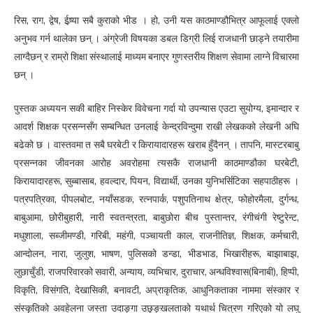
रिस, राग, द्वेष, ईष्र्या सबै कुराको भीड । हो, उनी यस काठमाण्डौभित्र आफूलाई एक्लो
अनुभव गर्न थालेका छन् । अंग्रेजी विषयका डबल डिग्री लिई राजधानी छाड्ने तयारीमा
लाग्दैछन् र राम्रो शिक्षा संस्थालाई माध्यम बनाएर गुणस्तरीय शिक्षण सेवामा लाग्ने विचारमा
छन् ।
पुस्तक अध्ययन सकी बाहिर निस्केर विवेचना गर्दा यो उपन्यास एउटा सुयोग्य, इमान्दार र
आदर्श शिक्षक प्रसन्नसँग सम्बन्धित उनलाई केन्द्रविन्दुमा राखी लेखकको लेखनी अघि
बढेको छ । वास्तवमा त सबै घरबेटी र किरायादारहरू खराब हुँदैनन् । तापनि, मास्टरबाबु
प्रसन्नका जीवनका आरोह अवरोहमा त्यसकै राजधानी काठमाण्डौका घरबेटी,
किरायादारहरू, सुब्बासाब, हवल्दार, पियन, विद्यार्थी, उनका युनिभर्सिटिका सहपाठीहरू ।
पत्रपत्रिका, पीपलबोट, नयाँसडक, रत्नपार्क, पशुपतिनाथ क्षेत्र, फोहोरमैला, दुर्गन्ध,
बाबुआमा, छोरीबुहारी, नारी स्वतन्त्रता, बाबुछोरा बीच पुस्तान्तर, रंगीचंगी रेष्टुरेन्ट,
मधुशाला, सब्जीमण्डी, गरिबी, महंगी, पञ्चायती काल, राजनीतिज्ञ, शिक्षक, कर्मचारी,
आन्दोलन, नारा, जुलुश, भाषण, पुलिसको डन्डा, भीडभाड, भिखारीहरू, बाझाबाझ,
लुछाचुँडी, राजपरिवारको सवारी, अन्याय, व्यभिचार, दुराचार, अन्धविश्वास(बिनाबी), हिप्पी,
विकृति, विसंगति, देखासिकी, बनावटी, अप्राकृतिक, आधुनिकताका नाममा संस्कार र
संस्कृतिको अवहेलना जस्ता उदाङ्गा उछृङ्खलताको यथार्थ चित्रण गरिएको यो लघु