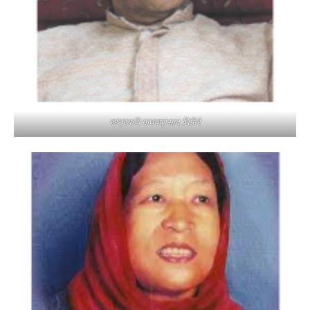
राष्ट्रकवि माधवप्रसाद घिमिरे