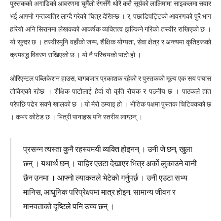
पुस्तकको अगाडिको आवरणमा घुर्मैलो रंगसँगै थोरै कतै सूर्यको लालिमामा साइकलमा सवार
भई आफ्नो गन्तव्यतिर लाग्दै गरेको चित्र देखिन्छ । र, पछाडिपट्टिको आवरणको पुरै भाग
हरियो अनि सिरानमा लेखकको आकर्षक व्यक्तित्व झल्किने गरिको तस्वीर राखिएको छ ।
यो सुन्दर छ । तस्वीरमुनि वहाँको जन्म, शैक्षिक योग्यता, सेवा क्षेत्र र अन्त्यमा कृतिहरूको
क्रमबद्ध विवरण राखिएको छ । यो नै परिचयको पाटो हो ।
ओरिएन्टल पब्लिकेशन हाउस, बागबजार प्रकाशक रहेको र पुस्तकको मूल्य एक सय पचास
तोकिएको रहेछ । शैक्षिक पाटोलाई हेर्दा यो कृति रोचक र पठनीय छ । पाठकले हात
परेपछि पढेर सक्ने खालको छ । यो मेरो ठम्याइ हो । भौतिक पक्षमा पुस्तक चिटिक्कको छ
। कभर कोटेड छ । भित्री पानाहरू पनि स्तरीय लाग्छन् ।
प्रसन्न त्यस्ता कुनै रहस्यमयी व्यक्ति होइनन् । उनी जे छन्, खुला
छन् । यथार्थ छन् । बाहिर एउटा देखाएर भित्र अर्को लुकाउने बानी
छैन उनमा । आफ्नो ल्याकतले भेटेको गर्नुपर्छ । उनी एउटा सभ्य
मानिस, आधुनिक परिप्रेक्ष्यमा मात्र होइन, सामान्य जीवन र
मानवताको दृष्टिले पनि उच्च छन् ।