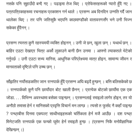
नसके पनि सुहाउँदो बन्दै गए । पढाइमा तेज थिए । प्रोफेसरहरूको प्यारो हुँदै गए ।
पत्रपत्रिकाहरूमा रचनाहरू प्रकाशन गर्न थाले । प्रसन्न अब दिनदिन उन्नति गर्दै जान
थालेका थिए । तर पनि जतिसुकै भएपनि काठमाण्डौको वातावरणसँग भने उनी भिज्न
सकेका हुँदैनन् ।
प्रसन्न त्यस्ता कुनै रहस्यमयी व्यक्ति होइनन् । उनी जे छन्, खुला छन् । यथार्थ छन् ।
बाहिर एउटा देखाएर भित्र अर्को लुकाउने बानी छैन उनमा । आफ्नो ल्याकतले भेटेको
गर्नुपर्छ । उनी एउटा सभ्य मानिस, आधुनिक परिप्रेक्ष्यमा मात्र होइन, सामान्य जीवन र
मानवताको दृष्टिले पनि उच्च छन् ।
साँझतिर नयाँसडकतिर जान रत्नपार्क हुँदै प्रसन्न अघि बढ्दै हुन्छन् । बत्ति बलिसकेको छ
। रत्नपार्कको कुनै पनि छायाँदार बोट खाली छैनन् । प्रत्येक बोटको छायाँमा एक एक
जोडा. . . . विभिन्न अवस्थामा बसेका पाइन्छन् । प्रसन्नलाई रमाइलो लागेर होइन, तर यो
अनौठो तमासा हेर्न र मानिसको प्रवृत्ति विचार्न मन लाग्छ । त्यसो त फुर्सद नै कहाँ पाइन्छ
? पन्ध्रबीस दिनमा एकपल्ट साथीभाइहरूको चर्तिकला हेर्न मजै आउँछ । दश पन्ध्र
मिनेटजति रत्नपार्क एक फन्को घुमेर हेर्न रमाइलै हुन्छ । (प्रसन्न निकै मनोवैज्ञानिक
देखिन्छन् ।)