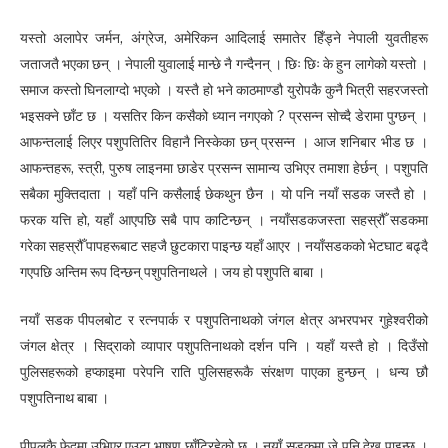
यस्तो अलापेर जर्मन, अंग्रेज, अमेरिकन आदिलाई समातेर हिँड्ने नेपाली युवतीहरू
जताजतै भएका छन् । नेपाली युवालाई मान्छे नै गन्दैनन् । छिः छिः के हुन लागेको यस्तो ।
समाज कस्तो घिनलाग्दो भएको । यस्तै हो भने काठमाण्डौ युरोपकै कुनै भित्री सहरजस्तो
भइसक्ने छाँट छ । यसतिर किन कसैको ध्यान नगएको ? प्रसन्न सोच्दै डेरामा पुग्छन् ।
आफन्तलाई लिएर पशुपतितिर विहानै निस्केका छन् प्रसन्न । आज शनिबार भीड छ ।
आफन्तहरू, स्त्री, पुरुष लाइनमा छाडेर प्रसन्न सामान्य उभिएर तमाशा हेर्छन् । पशुपति
सबैका मुक्तिदाता । यहाँ पनि कसैलाई छेकथुन छैन । यो पनि नयाँ सडक जस्तै हो ।
फरक यत्ति हो, यहाँ आएपछि सबै पाप काटिन्छन् । नयाँसडकजस्ता सहस्रौँ सडकमा
गरेका सहस्रौँ पापहरूबाट सहजै छुटकारा पाइन्छ यहाँ आएर । नयाँसडकको भेटघाट बढ्दै
गएपछि अन्तिम रूप दिन्छन् पशुपतिनाथले । जय हो पशुपति बाबा ।
नयाँ सडक पीपलबोट र रत्नपार्क र पशुपतिनाथको जंगल क्षेत्र अभरपभर गुहेश्वरीको
जंगल क्षेत्र । सिद्राको व्यापार पशुपतिनाथको दर्शन पनि । यहाँ यस्तै हो । दिउँसो
पुलिसहरूको हप्काइमा परेपनि राति पुलिसहरूकै संरक्षण पाएका हुन्छन् । धन्य छौ
पशुपतिनाथ बाबा ।
पीपलकै फेदमा उभिएर एउटा भाषण छाँटिरहेको छ । नयाँ सडकमा जे पनि देख्न पाइन्छ ।