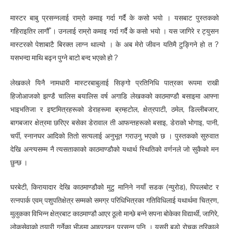
मास्टर बाबु प्रसन्नलाई राम्रो कमाइ गर्दा गर्दै के कसो भयो । यसबाट पुस्तकको
गहिराइतिर लागौँ । उनलाई राम्रो कमाइ गर्दा गर्दै के कसो भयो । यस जागिरे र ट्युसन
मास्टरको पेशाबाटै बिरक्त लाग्न थाल्यो । के अब मेरो जीवन यतिमै टुङ्गिने हो त ?
यसभन्दा माथि बढ्न पुग्ने बाटो बन्द भएको हो ?
लेखकले यिनै नामधारी मास्टरबाबुलाई सिङ्गो प्रतिनिधि पात्रका रूपमा राखी
हिजोआजको झण्डै चालिस बयालिस वर्ष अगाडि लेखकको काठमाण्डौ बसाइमा आफ्ना
भाइभतिजा र इष्टमित्रहरूको डेराहरूमा ब्रम्हटोल, क्षेत्रपाटी, ठमेल, डिल्लीबजार,
बागबजार क्षेत्रमा छरिएर बसेका डेरावाल ती आफन्तहरूको बसाइ, डेराको भोगाइ, पानी,
चर्पी, स्नानघर आदिको तितो सत्यलाई अनुभूत गराउनु भएको छ । पुस्तकको सुरुवात
देखि अन्त्यसम्म नै त्यसताकाको काठमाण्डौको यथार्थ स्थितिको वर्णनले जो सुकैको मन
छुन्छ ।
घरबेटी, किरायादार देखि काठमाण्डौको मुटु मानिने नयाँ सडक (न्युरोड), पिपलबोट र
रत्नपार्क एवम् पशुपतिक्षेत्र सम्मको समग्र परिधिभित्रका गतिविधिलाई यथार्थमा चित्रण,
मुलुकका विभिन्न क्षेत्रबाट काठमाण्डौ आएर ठूलो मान्छे बन्ने सपना बोकेका विद्यार्थी, जागिरे,
लोकसेवाको तयारी गर्नेका भीडमा आइपुग्छन् प्रसन्न पनि । यसरी बडो रोचक तरिकाले