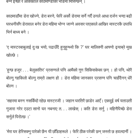
बन्ने इच्छा र आकांक्षाले काठमाण्डौको भीडमा मिसिन्छन् ।
काठमाडौंमा डेरा खोज्ने, डेरा बस्ने, फेरि अर्को डेरामा सर्ने गर्दै उनले आधा दर्जन भन्दा बढी
घरधनीसँग डेरावाल बनेर डेरा महिमा भोग्न जान्ने अवसर पाएकाले आखिर मास्टरकै उपाधि
भिर्न बाध्य बने ।
‘ए मास्टरबाबुलाई दुःख भयो, पढाउँदै हुनुहुन्थ्यो कि ?’ घर मालिक्नी आफ्नो ढ्याब्रे मुख
खोल्छे ।
‘हुन्छ हजुर . . . बेलुकातिर’ प्रसन्नले पनि आमैको गुण सिकिसकेका छन् । हो पनि, थोरै
बोल्नु गहकिलो बोल्नु राम्रो लक्षण हो । डेरा महिमा जानकार प्रसन्न पनि चाहँदैनन् धेरै
बोल्न ।
‘सहरमा बस्न नसकिँदो रहेछ मास्टरजी । जहान घरतिरै छाडेर आएँ। एकदुई वर्ष यताउती
गुजारा गरेर एउटा सानो घर नबनाए त. . . लाखेस् । कति डेरा सर्नु । महिनैपिच्छे डेरा
सर्नुले पिरोल्छ ।’
‘मेरा घर हेरिसक्नु पारेको छैन यी छौँडाहरूले । फेरि ठीक परेकी छन् जस्तो छ हवल्दार्नी ।