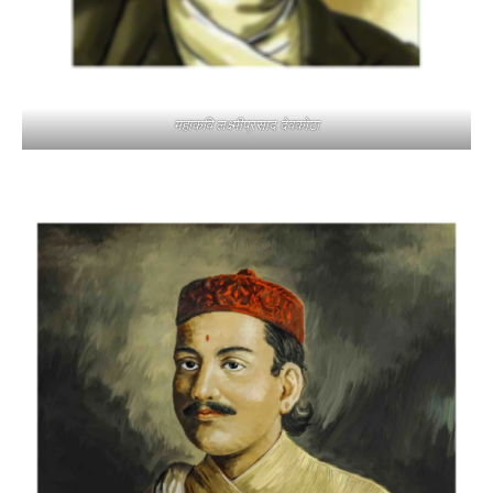
महाकवि लक्ष्मीप्रसाद देवकोटा