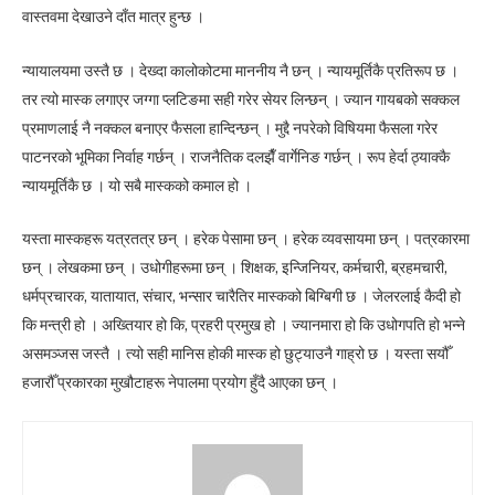
वास्तवमा देखाउने दाँत मात्र हुन्छ ।
न्यायालयमा उस्तै छ । देख्दा कालोकोटमा माननीय नै छन् । न्यायमूर्तिकै प्रतिरूप छ ।
तर त्यो मास्क लगाएर जग्गा प्लटिङमा सही गरेर सेयर लिन्छन् । ज्यान गायबको सक्कल
प्रमाणलाई नै नक्कल बनाएर फैसला हान्दिन्छन् । मुद्दै नपरेको विषियमा फैसला गरेर
पाटनरको भूमिका निर्वाह गर्छन् । राजनैतिक दलझैँ वार्गेनिङ गर्छन् । रूप हेर्दा ठ्याक्कै
न्यायमूर्तिकै छ । यो सबै मास्कको कमाल हो ।
यस्ता मास्कहरू यत्रतत्र छन् । हरेक पेसामा छन् । हरेक व्यवसायमा छन् । पत्रकारमा
छन् । लेखकमा छन् । उधोगीहरूमा छन् । शिक्षक, इन्जिनियर, कर्मचारी, ब्रहमचारी,
धर्मप्रचारक, यातायात, संचार, भन्सार चारैतिर मास्कको बिग्बिगी छ । जेलरलाई कैदी हो
कि मन्त्री हो । अख्तियार हो कि, प्रहरी प्रमुख हो । ज्यानमारा हो कि उधोगपति हो भन्ने
असमञ्जस जस्तै । त्यो सही मानिस होकी मास्क हो छुट्याउनै गाह्रो छ । यस्ता सयौँ
हजारौँ प्रकारका मुखौटाहरू नेपालमा प्रयोग हुँदै आएका छन् ।