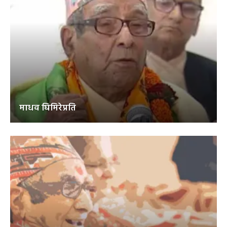
माधव घिमिरेप्रति