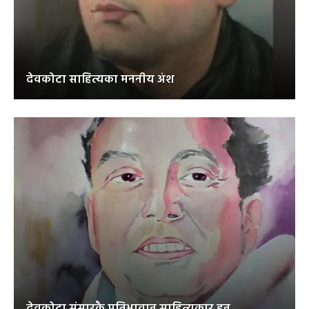
देवकोटा साहित्यका मननीय अंश
देवकोटा संसारकै प्रतिभावान साहित्यकार हुन्