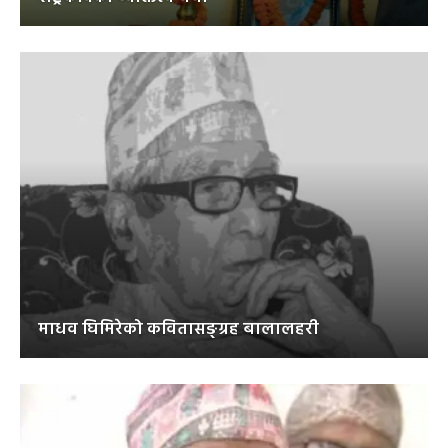
माधव घिमिरेको कवितासङ्ग्रह बालालहरी