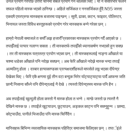
उनले प्रयोग गरेपछि उत्तरी चीनमा सबैले प्रयोग गर्न थालेका थिए । यो नै संसारभरि फैलन
सफल पहिलो मास्क भएको ठानिन्छ । अहिले सर्जिकल र ननसर्जिकल हुँदै N95 जस्ता
एकदमै एयरप्रुफ मास्कहरू बजारमा पाइन्छन् । सुती, ढाका, कटन, फाइवर, पोलिस्टर,
भिनायल जस्ता विविध बस्तुहरूको प्रयोग गरेर मास्कहरू बन्ने गरेका छन् ।
हाम्रो नेपाली समाजले त सयौँ अझ हजारौँ प्रकारका मास्कहरू प्रयोग गर्दै आएको छ ।
तपाईँलाई पत्यार नलाग्न सक्ला । ती मास्कतर्फ तपाईँको ध्यानाकर्षण नभएको हुन सक्छ
। तर ती मास्कहरू यत्रतत्र प्रयोग भएका छन् । ती मास्कहरूलाई नाङ्गा आँखाले या
चश्मा धडेका आँखाले पनि नदेख्न सक्छन् । अब फेरि आँखाले नदेख्ने मास्क भन्दा तपाईं
अल्मलिनु होला । दरबार हत्याकाण्डका प्रत्यक्षदर्शीहरूले मापसेले लठ्ठ भएका दीपेन्द्र
देखेका थिए । फेरि एकै क्षणमा दुई तीन वटा बन्दुक भिरेर र्याट्याट्याट्या पार्दै आफन्त जति
छान्दै निसाना साँध्ने पनि दीपेन्द्रलाई नै देखे । त्यस्तो दिपेन्द्रमय मास्क पनि हैन ।
अब तपाईंलाई खुल्दुली होला कस्तो नै मास्क होला त भन्ने । मान्छे जस्तो छ त्यस्तै नै
देखिने मास्क छ । तपाईंले खुट्याउन, छुट्याउन, अड्कल काट्न पनि सक्नुहुन्न । छाम्दा,
कोट्याउँदा, पानीले भिजाउँदा पनि मास्क चिनिँदैन ।
मानिसहरू बिभिन्न व्यवसायिक मास्कहरू पहिरिएर समाजमा फैलिएका छन् । तपार्इंले