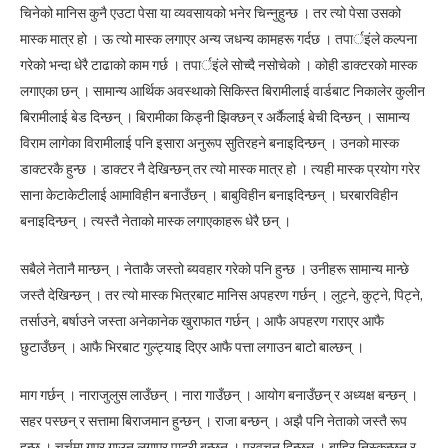
चिनेको मानिस कुनै एउटा पेसा या व्यवसायको भनेर चिन्नुहुन्छ । तर त्यो पेसा उसको
मास्क मात्र हो । ऊ त्यो मास्क लगाएर अन्य जधन्य कामहरू गर्दछ । तपार्इंले कल्पना
गरेको भन्दा धेरै टाढाको काम गर्छ । तपार्इंले सोच्दै नसोचेको । कोही डाक्टरको मास्क
लगाएका छन् । सामान्य आर्थिक अवस्थाको सिकिस्त बिरामीलाई वार्डबाट निकालेर कुलीन
बिरामीलाई बेड दिन्छन् । बिरामीका किड्नी झिक्छन् र अर्कैलाई बेची दिन्छन् । सामान्य
विराम लागेका विरामीलाई पनि इसारा अनुरूप सुतिरहने बनाइदिन्छन् । उनको मास्क
डाक्टरकै हुन्छ । डाक्टर नै देखिन्छन् तर त्यो मास्क मात्र हो । त्यही मास्क प्रयोग गरेर
साना केटाकेटीलाई आमाविहीन बनाउँछन् । बाबुविहीन बनाइदिन्छन् । घरबारविहीन
बनाइदिन्छन् । त्यस्तै नेताको मास्क लगाएकाहरू धेरै छन् ।
सबैले नेतानै मान्छन् । नेताकै जस्तो ब्यवहार गरेको पनि हुन्छ । उनीहरू सामान्य मान्छे
जस्तै देखिन्छन् । तर त्यो मास्क भित्रबाट मानिस अपहरण गर्छन् । लुट्ने, कुट्ने, पिट्ने,
तर्साउने, बर्षाउने जस्ता अनेकानेक खुराफात गर्छन् । आफै अपहरण गराएर आफै
छुटाउँछन् । आफै भिरबाट गुल्ट्याइ दिएर आफै पत्ता लगाउन बाटो बाल्छन् ।
माग गर्छन् । नाराजुलुस लाउँछन् । नारा गाउँछन् । आयोग बनाउँछन् र अध्यक्ष बन्छन् ।
सहर पस्छन् र सत्तामा बिराजमान हुन्छन् । राजा बन्छन् । अझै पनि नेताको जस्तै रूप
हुन्छ । चर्चमा गएर गाउन लगाएर पादरी बन्छन् । प्रवचन दिन्छन् । बाहिर निस्कन्छन् र