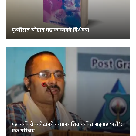
पृथ्वीराज चौहान महाकाव्यको विश्लेषण
महाकवि देवकोटाको नवप्रकाशित कवितासङ्ग्रह ‘परी’ :
एक परिचय