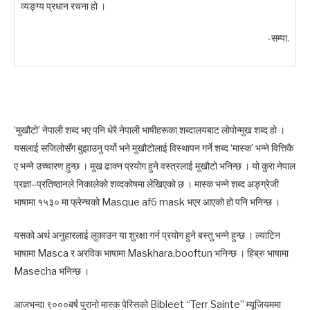
व्यङ्ग्य प्रधान रचना हो ।
-सम्पा.
‘मुखौटो’ नेपाली शब्द भए पनि धेरै नेपाली भाषीहरूका शब्दालयबाट लोपोन्मुख शब्द हो ।
यसलाई सजिलोसँग बुझाउनु पर्यो भने मुखौटोलाई विस्थापन गर्ने शब्द ‘मास्क’ भन्ने वित्तिकै
ए भन्ने उच्चारण हुन्छ । मुख ढाक्न प्रयोग हुने वस्त्रलाई मुखौटो भनिन्छ । यो कुरा नेपाल
प्रज्ञा–प्रतिष्ठानले निकालेको शव्दकोषमा लेखिएको छ । मास्क भन्ने शब्द अङ्ग्रेजी
भाषामा १५३० मा फ्रेन्चको Masque af6 mask भएर आएको हो पनि भनिन्छ ।
यसको अर्थ अनुहारलाई लुकाउन या शुरक्षा गर्न प्रयोग हुने बस्तु भन्ने हुन्छ । ल्याटिन
भाषामा Masca र अरविक भाषामा Maskhara,booftun भनिन्छ । हिब्रु भाषामा
Masecha भनिन्छ ।
आजभन्दा ९०००बर्ष पुरानो मास्क पेरिसको Bibleet “Terr Sainte” म्यूजियममा