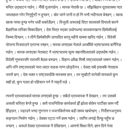
मन्दिर उद्घाटन गर्छन् । भैँसी पूजागर्छन् । मास्क नेताकै छ । साँझबिहान दूतावासमा गएर
जम्लाहात गरेर निगुर्मुन्टी न हुन्छन् । खेर जाने पानी त हो नि भन्दै नदीनाला बेच्छन् । खरब
खरब नाफा हुन्छ भनेर धर्धी थर्काउँछन् । विजुली अरूलाई दिएर सल्लाको दियालो बाल्ने
बैज्ञानिक तरिका सिकाउँछन् । देश भित्र भएका उधोगधन्दा कलकारखाना छिमेकीलाई
जिम्मा दिन्छन् । र तीनै छिमेकीसँग उत्पादित बस्तु महँगो दाममा खरिद गर्छन् । विदेसी
योजना भित्र्याउने प्रपन्च रच्छन् । मास्क लगाएका नेताले अरबौँको भ्रष्टचारमा बार्गेनिङ
गर्छन् । मास्क लगाएका नेताबाट नै भ्रष्टचारमा सून्य सहनशिलताको उद्घघोष गर्छन् ।
विदेशी गुप्तचरसँग रातभरि बैठक बस्छन् । विहान आँखा मिच्दै राष्ट्रवादको भाषण गर्छन् ।
अनि पनि राष्ट्रवादको नारा लाएर सडक नाप्न छोड्दैनन् । देख्दा सबै ठ्याक्कै नेताहरू
जस्तै छन् । देश भक्त र राष्ट्रवादीकै मास्कमा छन् । तर मुखौटौ यानेकी मास्कले कुन
सही हो, कुन गलत हो पहिचान गर्न नै गार्ह्रो पर्छ ।
त्यस्तै प्राध्यापकले मास्क लगाएको हुन्छ । सबैले प्राध्यापक नै देख्छन् । तर उसको
असली चरित्र बेग्लै हुन्छ । कतै राजनितिक कार्यकर्ता झैँ झोला बोकेर पार्टीका काम गर्दै
हिँड्छन् । पढाउने भन्दा गुणगान र भजनकिर्तनमा बढी समय खर्चन्छन् । निर्देशनअनुरूप
सङ्गठन निर्माण गर्छन् । ठेक्का पट्टा गर्ने काम गर्छन् । जागिर लगाई दिन्छु पहुँच छ
भन्छन् । अरूले देख्दा प्राध्यापक नै देखिन्छन् । आफ्नो शिक्षा दिने, ज्ञान दिने पेसा