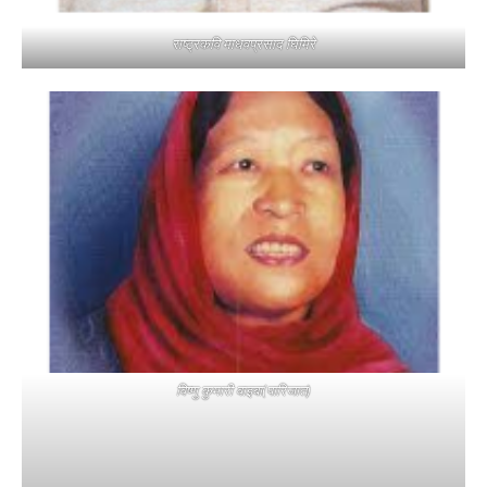
राष्ट्रकवि माधवप्रसाद घिमिरे
विष्णु कुमारी वाइबा(पारिजात)