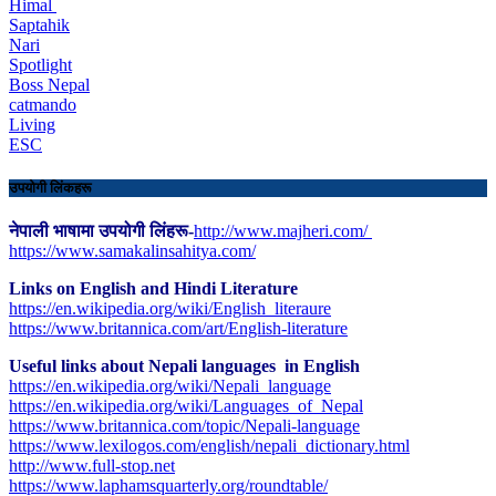
Himal
Saptahik
Nari
Spotlight
Boss Nepal
catmando
Living
ESC
उपयोगी लिंकहरू
नेपाली भाषामा उपयोगी लिंहरू-
http://www.majheri.com/
https://www.samakalinsahitya.com/
Links on English and Hindi Literature
https://en.wikipedia.org/wiki/English_literaure
https://www.britannica.com/art/English-literature
Useful links about Nepali languages in English
https://en.wikipedia.org/wiki/Nepali_language
https://en.wikipedia.org/wiki/Languages_of_Nepal
https://www.britannica.com/topic/Nepali-language
https://www.lexilogos.com/english/nepali_dictionary.html
​http://www.full-stop.net
https://www.laphamsquarterly.org/roundtable/