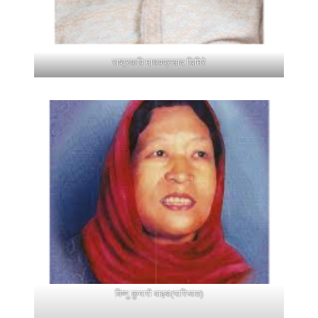
राष्ट्रकवि माधवप्रसाद घिमिरे
विष्णु कुमारी वाइबा(पारिजात)