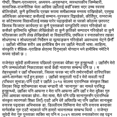
गोष्ठी, शिक्षण-प्राध्यापन, अध्ययन–अनुसन्धान, व्यस्थापकीय जिम्मेबारी,
सामाजिक-राजनीतिक भेला आदिमा उहाँलाई कहीँ वक्ता भएर उच्च स्वरमा
बोलिरहेको, कुनै कृतिमाथि प्रखर रूपमा समीक्षात्मक मन्तव्य राखिरहेको, प्रमुख
अतिथिका आसनबाट कसैलाई सम्मान–पुरस्कार दिइरहेको, कीर्तिपुर, रत्नराज्य
वा कोटेश्वरमा विद्यार्थीलाई मख्ख पारेर पढाइरहेको वा घरको कोठामा छरपस्ट
किताब फिजाएर कार्यपत्र वा कुनै पुस्तकको पाण्डुलिपि तयार गरिरहेको वा
कसैको कृतिमाथि भूमिका लेखिरहेको वा कुनै कृतिको सम्पादन गरिरहेको वा कुनै
पत्रिकाका लागि लेख लेखिरहेको वा विद्यावारिधि, एमफिल र स्नातकोत्तर तहका
शोधग्रन्थ र शोधपत्रको निर्देशन वा मूल्याङ्कन गरिरहेको अवस्थामा भेट्ने छैनौँ
। उहाँको भौतिक शरीर अब हामीबिच छैन तर उहाँले नेपाली भाषा–साहित्य,
संस्कृति र शैक्षिक–प्राज्ञिक क्षेत्रमा दिनुभएको योगदान भने हामीबिच नमेटिने
रूपमा रहेको छ ।
राजेन्ंद्र सुवेदी हामीजस्ता पछिल्लो पुस्ताका धेरैका गुरु हुनुहुन्थ्यो । उहाँसँग मेरो
पनि जन्मथलोको निकटताका साथै केही नातागत सम्बन्ध पनि छ । म
तेह्रथुमको र उहाँ पाँचथरको, जिल्ला फरक भए पनि तमोरनदीको वारिपारिका
आम्ने-साम्नेका गाउँ हुन् हाम्रा । उहाँको ससुराली गाउँ र मेरो मावली गाउँ
(पाँचथर सुभाङ) पनि एउटै र उहाँले २०१४ सालमा प्रारम्भिक संस्कृत शिक्षा
लिएका सिद्वा श्रीचम्पाका माधव भण्डारी जो ‘सानागुरु’ का नामले प्रसिद्ध
हुनुहुन्थ्यो, उहाँका पनि आफन्त र मेरा पनि आफन्त अनि उहाँ र मेरा दुवैका गुरु
(मेरा आमाका मामाका छोरा– मेरा मामा, मैले पनि पछि सानागुरुसँग प्रारम्भिक
संस्कृत व्यारणको शिक्षा लिएँ) एउटै अनि धेरै अघिपछि भए पनि उहाँका सानाबुबा
वनारस पढ्दाका अभिभावक डा. डिल्लीराम तिम्सिना मेरा पनि वनारस बस्दाका
मार्गदर्शक गुरु एउटै भएकाले पनि हाम्रो भावनात्मक सम्बन्ध थियो । राजेन्द्र
सुवेदी मेरा गुरु पुस्ताका व्यक्ति भए पनि म २०४१ सालमा स्नातकोत्तर तह पढ्न