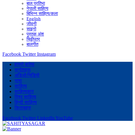
बाल प्रतिभा
नेपाली साहित्य
बिभिन्न साहित्य/कला
English
जीवनी
साइनो
पुस्तक अंश
चिठ्ठीपत्र
बालगीत
Facebook
Twitter
Instagram
हाम्रो बारेमा
सन्देशहरू
अडिओ/भिडियो
भाषा
साहित्य
साहित्यकार
विश्व साहित्य
हिन्दी साहित्य
किताबहरु
Facebook
Twitter
LinkedIn
YouTube