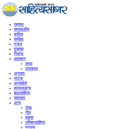
गृहपृष्‍ठ
सम्पादकीय
कविता
समीक्षा
गजल
मुक्तक
निबन्ध
आख्यान
कथा
लघुकथा
अनुवाद
नाटक
अन्तर्वार्ता
हास्यव्यङ्ग्य
बालसाहित्य
समाचार
अन्य
लेख
गीत
हाइकु
तस्बिरसाहित्य
मन्तव्य