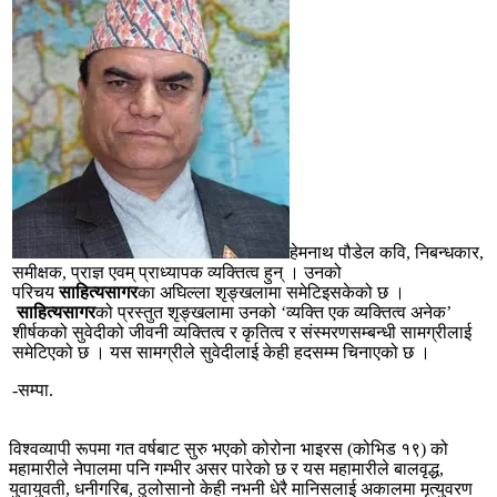
हेमनाथ पौडेल कवि, निबन्धकार,
समीक्षक, प्राज्ञ एवम् प्राध्यापक व्यक्तित्व हुन् । उनको
परिचय
साहित्यसागर
का अघिल्ला शृङ्खलामा समेटिइसकेको छ ।
साहित्यसागर
को प्रस्तुत शृङ्खलामा उनको ‘व्यक्ति एक व्यक्तित्व अनेक’
शीर्षकको सुवेदीको जीवनी व्यक्तित्व र कृतित्व र संस्मरणसम्बन्धी सामग्रीलाई
समेटिएको छ । यस सामग्रीले सुवेदीलाई केही हदसम्म चिनाएको छ ।
-सम्पा.
विश्वव्यापी रूपमा गत वर्षबाट सुरु भएको कोरोना भाइरस (कोभिड १९) को
महामारीले नेपालमा पनि गम्भीर असर पारेको छ र यस महामारीले बालवृद्ध,
युवायुवती, धनीगरिब, ठुलोसानो केही नभनी धेरै मानिसलाई अकालमा मृत्युवरण