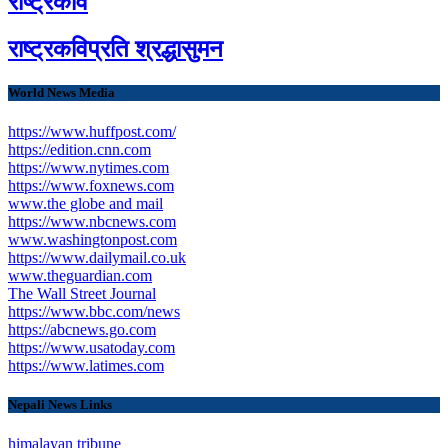
राष्ट्रकवि
राष्ट्रकविप्रति श्रद्धासुमन
World News Media
https://www.huffpost.com/
https://edition.cnn.com
https://www.nytimes.com
https://www.foxnews.com
www.the globe and mail
https://www.nbcnews.com
www.washingtonpost.com
https://www.dailymail.co.uk
www.theguardian.com
The Wall Street Journal
https://www.bbc.com/news
https://abcnews.go.com
https://www.usatoday.com
https://www.latimes.com
Nepali News Links
himalayan tribune