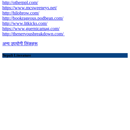
http://otherppl.com/
https://www.mcsweeneys.net/
http://hilobrow.com/
http://bookrageous.podbean.com/
http://www.litkicks.com/
https://www.guernicamag.com/
http://thenervousbreakdown.com/
अन्य उपयोगी लिंकहरू
Nepali Literature