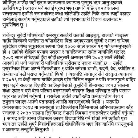
कीर्तिपुर आउँदा उहाँ इलाम क्याम्पसमा क्याम्पस प्रमुख भएर जानुभएकाले
उहाँसँग पढ्ने अवसर भने मलाई प्राप्त भएन तापनि पछि २०५२ सालमा
रत्नराज्यमा हामीले स्नातकोत्तर कक्षा खोलेपछि उहाँले निकै समय त्यहाँ पढाएर
हामीलाई सहयोग गर्नुभएकाले उहाँको त्यो प्रभावकारी शिक्षण कलाबाट म
सुपरिचित छु ।
राजेन्द्र सुवेदी पाँचथरको अमरपुर सल्लेरी तलको आङ्बुङ्, हालको याङ्रूप
गाउँपालिकाको पानीसारा चाँपाबोटेमा पिता पद्मप्रसाद सुवेदी र माता राधिका
सुवेदीका ज्येष्ठ सुपुत्रका रूपमा विसं २००० साल साउन १९ गते जन्मनुभएको
हो । उहाँको शैक्षिक प्रमाण पत्रमा र नागरिकतामा समेत जन्ममिति घटाएर
२००२ साल लेखिएको हुँदा सोहीअनुसारै अन्यत्र पनि २००२ सालै लेखिदै
आएको हो भन्ने जानकारी पारिवारिक स्रोतबाट प्राप्त भएको छ । उहाँले
प्रारम्भिक शिक्षा आफ्नै पिताजीबाट ९ वर्षकै उमेरमा चण्डी, रुद्री, वेद, ज्योतिष र
कर्मकाण्ड पढी प्राप्त गर्नुभएको थियो । यसपछि सानागुरुसँग संस्कृत व्याकरण
र २०१६ मा केही समय गाउँकै आदर्श प्रेम मिडिल स्कुल र पछि सानागुरुले बाहिर
गएर पढ्ने सल्लाह दिएपछि कालिङ्पोङको कुमुदिनी होम्सबाट २०२३ सालमा
कक्षा एघार र यसै बेला पश्चिम बङ्गालको संस्कृत शिक्षा परिषद्बाट पनि प्रमाण
पत्र तह उत्तीर्ण गर्नुभयो । यसबेला उहाँले त्यहाँ रहँदा कर्मकाण्डीय पेसा र
ट्युसन पढाएर आफ्नो पढाइलाई अगाडि बढाउनुभएको थियो । यसपछि
वनारसबाट २०२७ मा सानाबुबा डा.डिल्लीराम तिम्सिनाको अभिभावकत्वमा रहेर
स्नातक र २०३० सालमा त्रिविबाट नेपाली विषयमा स्नातकोत्तर उत्तीर्ण गर्नुभयो
। सायद अति व्यस्त जीवनका कारण विद्यावारिधि गर्ने धोको भने उहाँको पूरा
भएन तर उहाँले थुप्रै विद्यार्थीहरूलाई शोधनिर्देशक भएर विद्यावारिधि गराउनुभयो
र आत्मगत सन्तुष्टि लिनुभयो ।