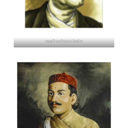
महाकवि लक्ष्मीप्रसाद देवकोटा