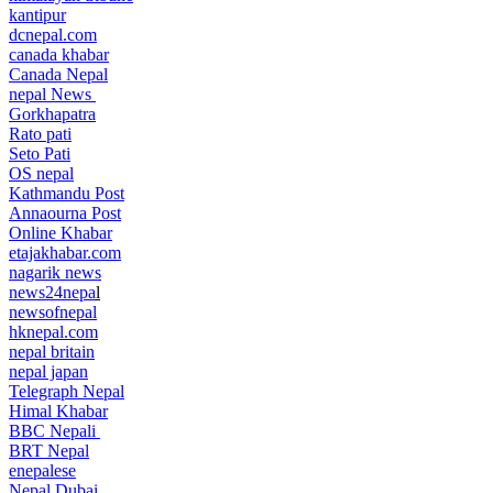
kantipur
dcnepal.com
canada khabar
Canada Nepal​
nepal News
Gorkhapatra
Rato pati
Seto Pati
OS nepal
Kathmandu Post
Annaourna Post
Online Khabar
etajakhabar.com
nagarik news
news24nepa
l
newsofnepal
hknepal.com
nepal britain
nepal japan
Telegraph Nepal
Himal Khabar
BBC Nepali
BRT Nepal
enepalese
Nepal Dubai