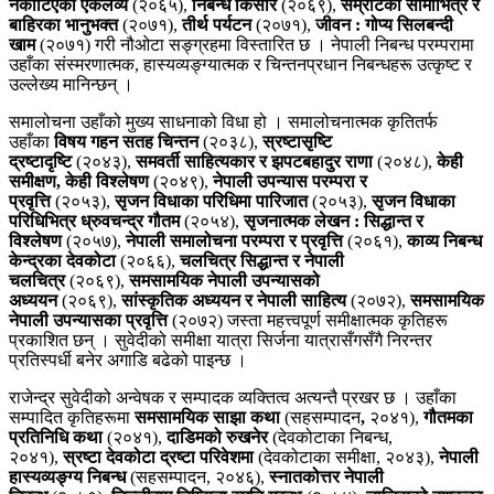
नकाटिएको एकलव्य
(२०६५),
निबन्ध किसोर
(२०६९),
सम्राटको सीमाभित्र र
बाहिरका भानुभक्त
(२०७१),
तीर्थ पर्यटन
(२०७१),
जीवन : गोप्य सिलबन्दी
खाम
(२०७१) गरी नौओटा सङ्ग्रहमा विस्तारित छ । नेपाली निबन्ध परम्परामा
उहाँका संस्मरणात्मक, हास्यव्यङ्ग्यात्मक र चिन्तनप्रधान निबन्धहरू उत्कृष्ट र
उल्लेख्य मानिन्छन् ।
समालोचना उहाँको मुख्य साधनाको विधा हो । समालोचनात्मक कृतितर्फ
उहाँका
विषय गहन सतह चिन्तन
(२०३८),
स्रष्टासृष्टि
द्रष्टादृष्टि
(२०४३),
समवर्ती साहित्यकार र झपटबहादुर राणा
(२०४८),
केही
समीक्षण, केही विश्लेषण
(२०४९),
नेपाली उपन्यास परम्परा र
प्रवृत्ति
(२०५३),
सृजन विधाका परिधिमा पारिजात
(२०५३),
सृजन विधाका
परिधिभित्र ध्रुवचन्द्र गौतम
(२०५४),
सृजनात्मक लेखन : सिद्धान्त र
विश्लेषण
(२०५७),
नेपाली समालोचना परम्परा र प्रवृत्ति
(२०६१),
काव्य निबन्ध
केन्द्रका देवकोटा
(२०६६),
चलचित्र सिद्धान्त र नेपाली
चलचित्र
(२०६९),
समसामयिक नेपाली उपन्यासको
अध्ययन
(२०६९),
सांस्कृतिक अध्ययन र नेपाली साहित्य
(२०७२),
समसामयिक
नेपाली उपन्यासका प्रवृत्ति
(२०७२) जस्ता महत्त्वपूर्ण समीक्षात्मक कृतिहरू
प्रकाशित छन् । सुवेदीको समीक्षा यात्रा सिर्जना यात्रासँगसँगै निरन्तर
प्रतिस्पर्धी बनेर अगाडि बढेको पाइन्छ ।
राजेन्द्र सुवेदीको अन्वेषक र सम्पादक व्यक्तित्व अत्यन्तै प्रखर छ । उहाँका
सम्पादित कृतिहरूमा
समसामयिक साझा कथा
(सहसम्पादन
,
२०४१),
गौतमका
प्रतिनिधि कथा
(२०४१),
दाडिमको रुखनेर
(देवकोटाका निबन्ध,
२०४१),
स्रष्टा देवकोटा द्रष्टा परिवेशमा
(देवकोटाका समीक्षा, २०४३),
नेपाली
हास्यव्यङ्ग्य निबन्ध
(सहसम्पादन, २०४६),
स्नातकोत्तर नेपाली