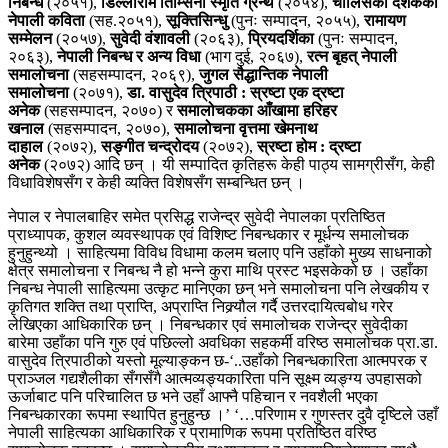
निबन्ध
(२०५१),
डिल्लीराम तिम्सिना स्मृति ग्रन्थ
(२०५४),
चालिसको दशकका
नेपाली कविता
(सह.२०५१),
सूक्तिसिन्धु
(पुनः सम्पादन, २०५५),
रामायण
सम्मेलन
(२०५७),
सुवेदी वंशावली
(२०६३),
प्रियदर्शिका
(पुनः सम्पादन,
२०६३),
नेपाली निबन्ध र अन्य विधा
(भाग दुई, २०६७),
रत्न बृहत् नेपाली
समालोचना
(सहसम्पादन, २०६९),
जुगल सैद्धान्तिक नेपाली
समालोचना
(२०७१),
डा. वासुदेव त्रिपाठी : स्रष्टा एक द्रष्टा
अनेक
(सहसम्पादन, २०७०) र
समालोचकका आँखामा हरिहर
खनाल
(सहसम्पादन, २०७०),
समालोचना वृत्तमा खेमनाथ
दाहाल
(२०७२),
सङ्गीत चन्द्रोदय
(२०७२),
स्रष्टा होम : द्रष्टा
अनेक
(२०७२) आदि छन् । यी सम्पादित कृतिहरू केही पाठ्य सामग्रीसँग, केही
विधाविशेषसँग र केही व्यक्ति विशेषसँग सम्बन्धित छन् ।
नेपाल र नेपालबाहिर समेत प्रसिद्ध राजेन्द्र सुवेदी नेपालका प्रतिष्ठित
प्राध्यापक, कुशल व्यवस्थापक एवं विशिष्ट निबन्धकार र मूर्धन्य समालोचक
हुनुहुन्थ्यो । साहित्यमा विविध विधामा कलम चलाए पनि उहाँको मुख्य साधनाको
क्षेत्र समालोचना र निबन्ध नै हो भन्ने कुरा माथि प्रस्ट भइसकेको छ । उहाँका
निबन्ध नेपाली साहित्यमा उत्कृट मानिएका छन् भने समालोचना पनि लेखकीय र
कृतिगत शक्ति तथा प्राप्ति, अप्राप्ति निक्र्यौल गर्दै उत्तरदायित्वबोध गरेर
लेखिएका आधिकारिक छन् । निबन्धकार एवं समालोचक राजेन्द्र सुवेदीका
बारेमा उहाँका पनि गुरु एवं पछिल्लो अवधिका सहकर्मी वरिष्ठ समालोचक प्रा.डा.
वासुदेव त्रिपाठीको यस्तो मूल्याङ्कन छ-‘..उहाँको निबन्धकारिता आत्मपरक र
प्राञ्जल गद्यशैलीका सँगसँगै आत्मव्यङ्यकारिता पनि सूक्ष्म व्यङ्ग्य उपहासको
ऊर्जाबाट पनि परिचालित छ भने उहाँ आफ्नै पहिचान र नवशैली भएका
निबन्धकारका रूपमा स्थापित हुनुहुन्छ ।’ ‘…परिणाम र गुणस्तर दुवै दृष्टिले उहाँ
नेपाली साहित्यका आधिकारिक र प्रामाणिक रूपमा प्रतिष्ठित वरिष्ठ