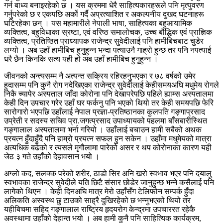
गर्न बाध्य बनाइरहेको छ । यस क्रममा धेरै साहित्यकारहरूले पनि मृत्युवरण
गर्नुपरेको छ र एकपछि अर्को गर्दै अप्रत्याशित र अकल्पनीय दुखद घटनाहरू
घटिरहेका छन् । यस महामारीले नेपाली भाषा, साहित्यका बहुआयामिक
व्यक्तित्व, बहुविधाका स्रष्टा, एवं वरिष्ठ समालोचक, उच्च बौद्धिक एवं प्राज्ञिक
व्यक्तित्व, प्रतिष्ठित प्राध्यापक राजेन्द्र सुवेदीलाई पनि हामीबिचबाट चुडेर
लग्यो । अब उहाँ हामीबिच हुनुहुन्न भन्दा पत्याउनै गाह्रो हुन्छ तर पनि नपत्याई
धरै छैन किनकि सत्य यही हो अब उहाँ हामीबिच हुनुहुन्न ।
जीवनको अन्त्यसम्म नै अत्यन्त सक्रिय रहिरहनुभएका र ७८ वर्षको उमेर
हुदासम्म पनि कुनै रोग नदेखिएका राजेन्द्र सुवेदीलाई केहीसमयअघि मधुमेय रोगले
निकै च्यापेर अस्पताल जाँदा कोरोना पनि देखापरेपछि पहिले ह्याम्स अस्पतालमा
केही दिन उपचार गरेर उहाँ घर फर्कनु पनि भएको थियो तर केही समयपछि फेरि
सारोगारो भएपछि उहाँलाई नेपाल प्रज्ञा-प्रतिष्ठानका कुलपति गङ्गाप्रसाद
उप्रेती र सदस्य सचिव प्रा.जगत्प्रसाद उपाध्यायको पहलमा बाँसबारीस्थित
गङ्गालाल अस्पतालमा भर्ना गरियो । उहाँलाई बचाउन हामी सबैको अथक
प्रयत्न हुँदाहुँदै पनि हाम्रो प्रयत्न सफल हुन सकेन । उहाँमा मधुमेयको मात्रा
अत्यधिक बढेको र त्यसले मृगौलामा पारेको असर र थप कोरोनाका कारण यही
जेठ ३ गते उहाँको देहावसान भयो ।
अग्लो कद, सलक्क परेको शरीर, ठाडो सिर अनि खरो स्वभाव भएर पनि दयालु
स्वभावका राजेन्द्र सुवेदीले यति छिटै संसार छोडेर जानुहुन्छ भन्ने कसैलाई पनि
लागेको थिएन । केही दिनअघि मात्र मेरो उहाँसँग टेलिफोन सम्पर्क हुँदा
अलिकति अस्वस्थ छु टाउको साह्रै दुखिरहेको छ भन्नुभएको थियो तर
यहीबिचमा सहिद गङ्गालाल राष्ट्रिय हृदयरोग केन्द्रमा उपचाररत रहेकै
अवस्थामा उहाँको देहान्त भयो । अब हामी कुनै पनि साहित्यिक कार्यक्रम,