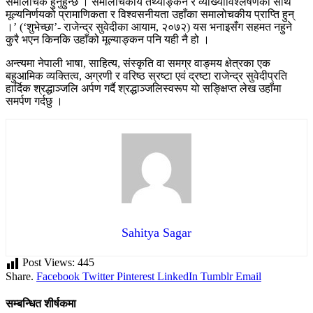
समालोचक हुनुहुन्छ । समालोचकीय तथ्याङ्कन र व्याख्याविश्लेषणका साथै
मूल्यनिर्णयको प्रामाणिकता र विश्वसनीयता उहाँका समालोचकीय प्राप्ति हुन्
।’ (‘शुभेच्छा’- राजेन्द्र सुवेदीका आयाम, २०७२) यस भनाइसँग सहमत नहुने
कुरै भएन किनकि उहाँको मूल्याङ्कन पनि यही नै हो ।
अन्त्यमा नेपाली भाषा, साहित्य, संस्कृति वा समग्र वाङ्मय क्षेत्रका एक
बहुआमिक व्यक्तित्व, अग्रणी र वरिष्ठ स्रष्टा एवं द्रष्टा राजेन्द्र सुवेदीप्रति
हार्दिक श्रद्धाञ्जलि अर्पण गर्दै श्रद्धाञ्जलिस्वरूप यो सङ्क्षिप्त लेख उहाँमा
समर्पण गर्दछु ।
Sahitya Sagar
Post Views:
445
Share.
Facebook
Twitter
Pinterest
LinkedIn
Tumblr
Email
सम्बन्धित शीर्षकमा