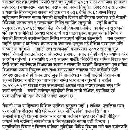
स्नातकोत्तर तह उत्तीर्ण गरेपछि राजेन्द्र सुवेदीले २०३१ साल असोजमा इलामको
महेन्द्ररत्न क्याम्पसमा सहायक प्राध्यापक पदमा नियुक्ति लिएर ०३५ सालसम्म
र यसपछि त्रिचन्द्रमा सरुवा भई एक वर्ष र ०३६ देखि २०६८ सम्म निवृत्त
नहुँदासम्म निरन्तर रूपमा नेपाली केन्द्रीय विभाग कीर्तिपुरमा कार्यरत रही नेपाली
विषयको पठनपाठन र उन्नयनका निम्ति समर्पित रहनुभयो । उहाँ विभागीय
प्रमुख (२०६४-०६८) भएको बेला नेपाली विषयमा एमफिल कार्यक्रम सुरु भयो
भने विषय समितिको अध्यक्ष भएर कार्य गर्दा पाठ्यक्रम, पाठ्यपुस्तक निर्माण र
नेपाली विषयको स्तरोन्नतिका निम्ति महत्त्वपूर्ण भूमिका खेल्नुभयो । यस क्रममा
उहाँले इलाम र कोटेश्वर क्याम्पसमा क्याम्पस प्रमुख भई शैक्षिक प्रशासन पनि
सञ्चालन गर्नुभयो । उहाँले रत्न राज्यलक्ष्मी क्याम्पसमा २०५२ सालमा सुरु
भएको नेपाली स्नातकोत्तर कार्यक्रमलाई सफल बनाउन केही वर्ष प्राध्यापन गरेर
सहयोग गर्नुभयो । यसअघि २०१९ सालमा गाउँकै सिंहदेवी प्राथमिक विद्यालयमा
केही समय स्वयंसेवक शिक्षकका रूपमा र त्यसपछि पञ्चमी विद्यालयमा प्राथमिक
शिक्षकका रूपमा नियुक्त भएर तथा वनारसबाट स्नातक गरेर फर्केपछि फेरि
२०२७ सालमा केही समय ताप्लेजुङ सिनामस्थित मावली गाउँको विद्यालयमा
सुरुमा शिक्षक र पछि प्रधानाध्यापक समेत भएर काम गर्नुभयो । उहाँले
२०५४-०५५ मा गोरखा पत्र संस्थानको अध्यक्ष तथा महाप्रबन्धक भएर पनि
कार्य गर्नुभयो । यसरी राजेन्द्र सुवेदीको निकै लामो शैक्षिक, प्राज्ञिक एवं
प्रशासनिक योगदान नेपाली जगत्ले पाएको छ ।
नेपाली भाषा साहित्यका विशिष्ट प्रतिभा हुनुहुन्छ उहाँ । शैक्षिक, प्राज्ञिक एवम्
प्रशासनिक क्षेत्रमा यति धेरै व्यस्त भएर पनि उहाँको कलम सिर्जना र
समालोचना दुवै क्षेत्रमा समानान्तर रूपमा चलेको पाइन्छ तर नेपाली बौद्धिक
जगत्ले भने उहाँलाई समालोचक र निबन्धकारकै रूपमा बढी चिन्दछ ।
प्रगतिशील विचार र चिन्तन बोकेका सुवेदीका विविध विधाका गरी चार दर्जनजति