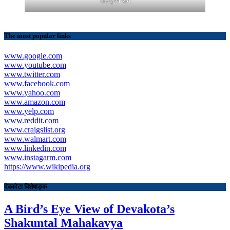
बालकृष्ण-सम
The most popular links
www.google.com
www.youtube.com
www.twitter.com
www.facebook.com
www.yahoo.com
www.amazon.com
www.yelp.com
www.reddit.com
www.craigslist.org
www.walmart.com
www.linkedin.com
www.instagarm.com
https://www.wikipedia.org
देवकोटा विशेषाङ्क
A Bird’s Eye View of Devakota’s
Shakuntal Mahakavya