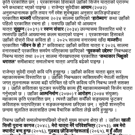
कृति प्रकाशित छन् । प्रकाशनका हिसाबले उहाँको सिर्जन यात्राको प्रारम्भ
भने कथाबाट भएको पाइन्छ । राजेन्द्र सुवेदीका
आयाम
(२०७२)
अनुसन्धानात्मक कृति तयार गर्ने रमेश शुभेच्छुका अनुसार कालिङ्पोङबाट
प्रकाशित
मञ्जरी
पत्रिकामा २०२४ सालमा छापिएको
‘हातेब्याग
’ कथा उहाँको
पहिलो प्रकाशित रचना हो । यसपछि उहाँको यो आख्यान
यात्रा
सुद्युम्न
(२०३१) र
स्वप्न संसार
(२०३४) उपन्यासमा विस्तारित भयो र
त्यसपछि उहाँले आख्यानमा कलम चलाएको पाइन्न । प्रकाशनका हिसाबले
उहाँको दोस्रो विधा कविता हो । २०२५ सालमा वनारसमा रहँदा
मञ्जरी
मा
प्रकाशित
‘जीवन के हो ?’
कविताबाट उहाँको कविता यात्रा र २०२६ सालमा
वनारसबाटै प्रकाशित समर्पण पत्रिकामा छापिएको
‘युवकको उद्देश्य’
निबन्धबाट
निबन्ध यात्रा तथा २०२९ सालमा गोरखापत्रमा प्रकाशित
‘कथाकार भिक्षुको
धरातल’
समीक्षाबाट समालोचना यात्रा अगाडि बढेको पाइन्छ ।
राजेन्द्र सुवेदी राम्रो कवि पनि हुनुहुन्छ । उहाँको कविता यात्रा बृहत् रूप
महाकाव्यसम्म विस्तारित छ । उहाँको निबन्धकार व्यक्तित्वसँग नेपाली साहित्य
जगत् तुलनात्मक रूपमा बढी परिचित रहे पनि कवित्व पनि निबन्ध जस्तै सशक्त
छ । उहाँले कविताका फुटकर रूपदेखि काव्य हुँदै महाकाव्यसम्मको सिर्जन यात्रा
गर्नुभएको छ । उहाँका
आत्मनिर्माण
(२०७०) र
आरोहण
(२०७४ संयुक्त)
महाकाव्य कृति प्रकाशित छन् । त्यस्तै उहाँका सयौँको सङ्ख्यामा फुटकर
कविताहरू पत्रपत्रिका र सङ्कलनहरूमा छरिएका छन् । सुवेदी शास्त्रीय
छन्दमा सुललित कलासहित उच्च वैचारिक कविता लेख्ने कवि हुनुहुन्छ ।
निबन्ध उहाँको समालोचनापछिको दोस्रो मुख्य साधना क्षेत्र हो । उहाँका
खाली
सिसी पुराना कागज
(२०४८),
मेरो यात्रा मेरै परिवेशभित्र
(२०५३),
अब मेरो
क्यासेट बन्द हुन्छ
(२०५६),
गुडबाइ छोडिजानेहरूलाई
(२०६५),
म हुँ औंला