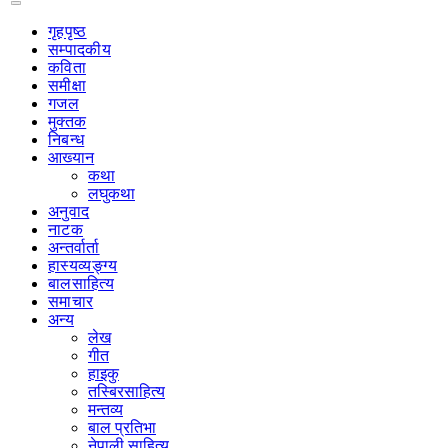
गृहपृष्‍ठ
सम्पादकीय
कविता
समीक्षा
गजल
मुक्तक
निबन्ध
आख्यान
कथा
लघुकथा
अनुवाद
नाटक
अन्तर्वार्ता
हास्यव्यङ्ग्य
बालसाहित्य
समाचार
अन्य
लेख
गीत
हाइकु
तस्बिरसाहित्य
मन्तव्य
बाल प्रतिभा
नेपाली साहित्य