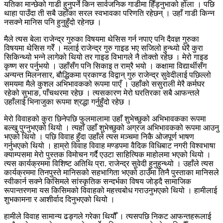
यतिका मान्छेको गाडी हुनुपर्ने किन सार्वजनिक गाडीमा हिँड्नुभाको होला । पछि
थाहा पाउँदा ती सबै उहाँका सरल स्वभावका परिणति रहेछन् । उहाँ गाडी किन्न
नसक्ने मानिस पनि हुनुहुँदो रहेनछ ।
मैले त्यस बेला राजेन्द्र गुरुका विषयमा थेसिस गर्न नपाए पनि दैवज्ञ गुरुका
विषयमा थेसिस गरेँ । मलाई राजेन्द्र गुरु गाइड भए सजिलो हुन्थ्यो धेरै कुरा
सिकिन्थ्यो भन्ने लागेको थियो तर गाइड विभागले नै तोक्तो रहेछ । मेरो गाइड
कृष्ण सर पर्नुभयो । उहाँसँग पनि सिकाइ त राम्रै भयो । कक्षामा विद्यार्थीसँग
अन्यन्त मिलनसार, बौद्धिकमा प्रकाण्ड विद्वान् गुरु राजेन्द्र सुवेदीलाई पछिल्लो
समयमा मैले कुशल अभिभावकको रूपमा पाएँ । उहाँको ससुराली मेरै कर्मघर
रहेको सुभाङ, पाँचथरमा रहेछ । त्यसकारण मेरो घरतिरका सबै आफन्तले
उहाँलाई भिनाजुका रूपमा श्रद्धा गर्नुहुँदो रहेछ ।
मेरो विवाहको कुरा छिनेपछि फुलमालामा उहाँ शुभेच्छुको अभिभावकका रूपमा
बल्खु पुग्नुभएको थियो । त्यहाँ उहाँ शुभेच्छुको अग्रज अभिभावकको रूपमा आउनु
भएको थियो । पछि विवाह हुँदा उहाँले त्यस मञ्चमा निकै ओजपूर्ण भाषण
गर्नुभएको थियो । हाम्रो विवाह विवाह मण्डपमा वैदिक विधिबाट नगरी विश्वभाषा
क्याम्पसमा मेरो पुस्तक विमोचन गर्दै एउटा साहित्यिक माहोलमा भएको थियो ।
त्यस कार्यक्रममा विशिष्ट अतिथि प्रा. राजेन्द्र सुवेदी हुनुहुन्थ्यो । उहाँले त्यस
कार्यक्रममा तिनपुस्ते मानिसको सहभागिता भएको ठाउँमा तिनै पुस्ताका मानिसले
स्वीकार्न सक्ने किसिमले सांस्कृतिक सन्दर्भका विषय जोड्दै सामाजिक
रूपान्तरणमा यस किसिमको विवाहको महत्त्वबोध गराउनुभएको थियो । हामीलाई
शुभकामना र आशीर्वाद दिनुभएको थियो ।
हामीले विवाह सामान्य ढङ्गले गरेका थियौँ । त्यसपछि निकट आफन्तहरूलाई