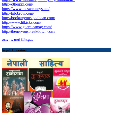
http://otherppl.com/
https://www.mcsweeneys.net/
http://hilobrow.com/
http://bookrageous.podbean.com/
http://www.litkicks.com/
https://www.guernicamag.com/
http://thenervousbreakdown.com/
अन्य उपयोगी लिंकहरू
Nepali Literature