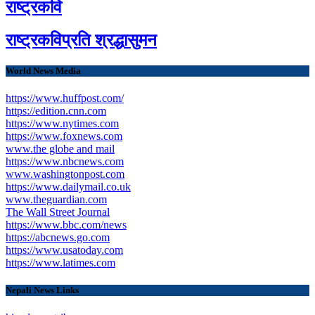
राष्ट्रकवि
राष्ट्रकविप्रति श्रद्धासुमन
World News Media
https://www.huffpost.com/
https://edition.cnn.com
https://www.nytimes.com
https://www.foxnews.com
www.the globe and mail
https://www.nbcnews.com
www.washingtonpost.com
https://www.dailymail.co.uk
www.theguardian.com
The Wall Street Journal
https://www.bbc.com/news
https://abcnews.go.com
https://www.usatoday.com
https://www.latimes.com
Nepali News Links