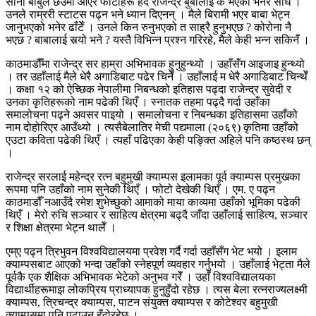
सानो बाबुले छेउमा आएर फोटोहरू हेर्दै राजेन्द्र बुबालाई के भएको भनेर सोधे ।
उनले राम्ररी स्टाटस पढ्न भने ध्यान दिएनन् । मैले बिरामी भएर बाबा भेट्न
जानुभएको भनेर ढाँटेँ । उनले किन रुनुभएको त साह्रै हुनुभएछ ? कोरोना नै
भएछ ? बाबालाई सर्‍यो भने ? यस्तै विभिन्न प्रश्न गरिरहे, मैले केही भन्न सकिनँ ।
काठमाडौँमा राजेन्द्र सर हाम्रा अभिभावक हुनुहुन्थ्यो । उहाँसँग आइजाइ हुन्थ्यो
। तर उहाँलाई मैले धेरै अगाडिबाट पढेर चिनेँ । उहाँलाई म धेरै अगाडिबाट चिन्थेँ
। कक्षा १२ को ऐच्छिक नेपालीमा निबन्धको इतिहास पढ्दा राजेन्द्र सुवेदी र
उनका कृतिहरूको नाम पढेकी थिएँ । स्नातक तहमा पढ्दै गर्दा उहाँका
समालोचना पढ्ने अवसर पाइयो । समालोचना र निबन्धका इतिहासमा उहाँको
नाम दोहोरिएर आउँथ्यो । त्यसैबेलातिर मेची पद्यमाला (२०६९) कृतिमा उहाँको
एउटा कविता पढेकी थिएँ । त्यहाँ पढिएका केही पङ्क्ति अहिले पनि कष्ठस्थ छन्
।
राजेन्द्र सरलाई महेन्द्र रत्न बहुमुखी क्याम्पस इलामका पूर्व क्याम्पस प्रमुखका
रूपमा पनि उहाँको नाम सुनेकी थिएँ । फोटो देखेकी थिएँ । एम. ए पढ्न
काठमाडौँ नआउँदै रमेश शुभेच्छुको आमाको माया काव्यमा उहाँको भूमिका पढेकी
थिएँ । मेरो रुचि सञ्चार र साहित्य क्षेत्रमा बढ्दै जाँदा उहाँलाई साहित्य, सञ्चार
र शिक्षा क्षेत्रमा भेट्न थालेँ ।
एम्ए पढ्न त्रिभुवन विश्वविद्यालयमा प्रवेश गर्दै गर्दा उहाँसँग भेट भयो । इलाम
क्याम्पसबाट आएको भन्दा उहाँको स्नेहपूर्ण व्यवहार गर्नुभयो । उहाँलाई भेट्ता मैले
पूर्वकै एक शैक्षिक अभिभावक भेटेको अनुभव गरेँ । उहाँ विश्वविद्यालयका
विद्यार्थीहरूमाझ लोकप्रिय प्राध्यापक हुनुहुँदो रहेछ । त्यस बेला रत्नराज्यलक्ष्मी
क्याम्पस, त्रिचन्द्र क्याम्पस, पाटन संयुक्त क्याम्पस र कोटेश्वर बहुमुखी
क्याम्पसमा पनि पढाउनु हुँदोरहेछ ।