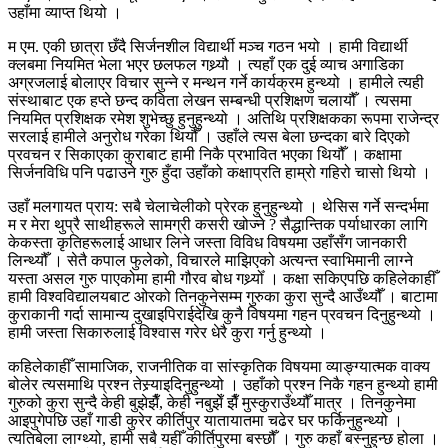
उहाँमा व्याप्त थियो ।
म एम. एकी छात्रा छँदै सिर्जनशील विद्यार्थी मञ्च गठन भयो । हामी विद्यार्थी
क्लबमा नियमित भेला भएर छलफल गथ्र्यौ । त्यहाँ एक दुई व्याच अगाडिका
अग्रजलाई बोलाएर विचार सुन्ने र मन्थन गर्ने कार्यक्रम हुन्थ्यो । हामीले त्यही
संस्थाबाट एक हप्ते छन्द कविता लेखन सम्बन्धी प्रशिक्षण चलायौँ । त्यसमा
नियमित प्रशिक्षक रमेश शुभेच्छु हुनुहुन्थ्यो । अतिथि प्रशिक्षकका रूपमा राजेन्द्र
सरलाई हामीले अनुरोध गरेका थियौँ । उहाँले त्यस बेला छन्दका बारे दिएको
प्रवचन र सिकाएका कुराबाट हामी निकै प्रभावित भएका थियौँ । कक्षामा
सिर्जनविधि पनि पढाउने गुरु हुँदा उहाँको कक्षाप्रति हाम्रो गहिरो चासो थियो ।
उहाँ मलगायत प्राय: सबै चेलाचेलीको प्रेरक हुनुहुन्थ्यो । थेसिस गर्ने सन्दर्भमा
म र मेरा थुप्रै साथीहरूले सामग्री कसरी खोज्ने ? सैद्धान्तिक पर्याधारका लागि
केकस्ता कृतिहरूलाई आधार लिने जस्ता विविध विषयमा उहाँसँग जानकारी
लिन्थ्यौँ । सेतै कपाल फुलेको, विचारले माझिएको अत्यन्त स्वाभिमानी लाग्ने
यस्ता असल गुरु पाएकोमा हामी गौरव बोध गथ्र्योँ । कक्षा सकिएपछि कहिलेकाहीँ
हामी विश्वविद्यालयबाट ओरको तिनकुनेसम्म गुरुका कुरा सुन्दै आउँथ्यौँ । बाटामा
कुराकानी गर्दा सामान्य दुखाइपिराईदेखि कुनै विषयमा गहन प्रवचन दिनुहुन्थ्यो ।
हामी जस्ता सिकारुलाई विश्वास गरेर धेरै कुरा गर्नु हुन्थ्यो ।
कहिलेकाहीँ सामाजिक, राजनीतिक वा सांस्कृतिक विषयमा व्याङ्ग्यात्मक वाक्य
बोलेर त्यसमाथि प्रश्न तेस्र्याइदिनुहुन्थ्यो । उहाँको प्रश्न निकै गहन हुन्थ्यो हामी
गुरुको कुरा सुन्दै केही बुझेझैँ, केही नबुझेँ झैँ मुस्कुराउँथ्यौँ मात्र । तिनकुनेमा
आइपुगेपछि उहाँ गाडी कुरेर कीर्तिपुर यातायातमा चढेर घर फर्किनुहुन्थ्यो ।
त्यतिबेला लाग्थ्यो, हामी सबै यहीँ कीर्तिपुरमा बस्छौँ । गुरु कहाँ बस्नुहुन्छ होला ।