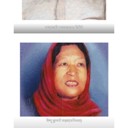
राष्ट्रकवि माधवप्रसाद घिमिरे
विष्णु कुमारी वाइबा(पारिजात)