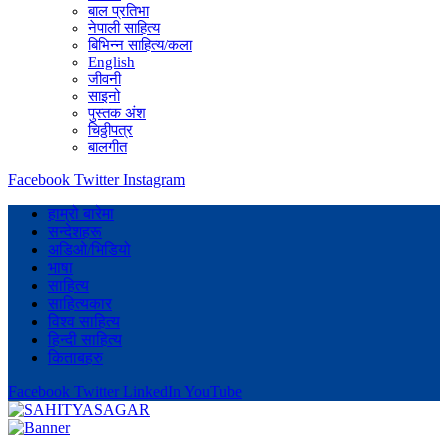
बाल प्रतिभा
नेपाली साहित्य
बिभिन्न साहित्य/कला
English
जीवनी
साइनो
पुस्तक अंश
चिठ्ठीपत्र
बालगीत
Facebook
Twitter
Instagram
हाम्रो बारेमा
सन्देशहरू
अडिओ/भिडियो
भाषा
साहित्य
साहित्यकार
विश्व साहित्य
हिन्दी साहित्य
किताबहरु
Facebook
Twitter
LinkedIn
YouTube