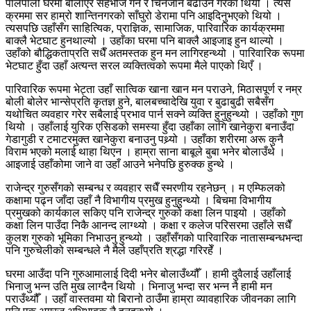
पालैपालो घरमा बोलाएर सहभोज गर्ने र चिनजान बढाउने गरेका थियौँ । त्यस
क्रममा सर हाम्रो शान्तिनगरको साँघुरो डेरामा पनि आइदिनुभएको थियो ।
त्यसपछि उहाँसँग साहित्यिक, प्राज्ञिक, सामाजिक, पारिवारिक कार्यक्रममा
बाक्लै भेटघाट हुनथाल्यो । उहाँका घरमा पनि बाक्लै आइजाइ हुन थाल्यो ।
उहाँको बौद्धिकताप्रति सधैँ अतमस्तक हुन मन लागिरहन्थ्यो । पारिवारिक रूपमा
भेटघाट हुँदा उहाँ अत्यन्त सरल व्यक्तित्वको रूपमा मैले पाएको थिएँ ।
पारिवारिक रूपमा भेट्ता उहाँ सात्विक खाना खान मन पराउने, मिठासपूर्ण र नम्र
बोली बोलेर भान्सेप्रति कृतज्ञ हुने, बालबच्चादेखि युवा र बुढाबुढी सबैसँग
यथोचित व्यवहार गरेर सबैलाई प्रभाव पार्न सक्ने व्यक्ति हुनुहुन्थ्यो । उहाँको गुण
थियो । उहाँलाई युरिक एसिडको समस्या हुँदा उहाँका लागि खानेकुरा बनाउँदा
गेडागुडी र टमाटरमुक्त खानेकुरा बनाउनु पथ्र्यो । उहाँका शरीरमा अरू कुनै
विराम भएको मलाई थाहा थिएन । हाम्रा साना बाबूले बुबा भनेर बोलाउँथे ।
आइजाई उहाँकोमा जाने वा उहाँ आउने भनेपछि हुरुक्क हुन्थे ।
राजेन्द्र गुरुसँगको सम्बन्ध र व्यवहार सधैँ स्मरणीय रहनेछन् । म एम्फिलको
कक्षामा पढ्न जाँदा उहाँ नै विभागीय प्रमुख हुनुहुन्थ्यो । बिचमा विभागीय
प्रमुखको कार्यकाल सकिए पनि राजेन्द्र गुरुको कक्षा लिन पाइयो । उहाँको
कक्षा लिन पाउँदा निकै आनन्द लाग्थ्यो । कक्षा र कलेज परिसरमा उहाँले सधैँ
कुलश गुरुको भूमिका निभाउनु हुन्थ्यो । उहाँसँगको पारिवारिक नातासम्बन्धभन्दा
पनि गुरुचेलीको सम्बन्धले नै मैले उहाँप्रति श्रद्धा गरिरहेँ ।
घरमा आउँदा पनि गुरुआमालाई दिदी भनेर बोलाउँथ्यौँ । हामी दुवैलाई उहाँलाई
भिनाजु भन्न उति मुख लाग्दैन थियो । भिनाजु भन्दा सर भन्न नै हामी मन
पराउँथ्यौँ । उहाँ वास्तवमा यो बिरानो ठाउँमा हाम्रा व्यावहारिक जीवनका लागि