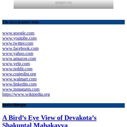
बालकृष्ण-सम
The most popular links
www.google.com
www.youtube.com
www.twitter.com
www.facebook.com
www.yahoo.com
www.amazon.com
www.yelp.com
www.reddit.com
www.craigslist.org
www.walmart.com
www.linkedin.com
www.instagarm.com
https://www.wikipedia.org
देवकोटा विशेषाङ्क
A Bird’s Eye View of Devakota’s
Shakuntal Mahakavya