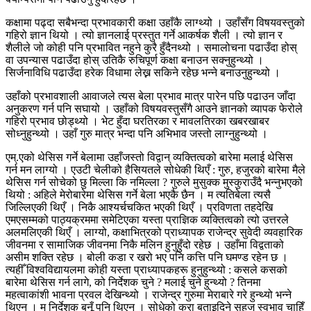
कक्षामा पढ्दा सबैभन्दा प्रभावकारी कक्षा उहाँकै लाग्थ्यो । उहाँसँग विषयवस्तुको
गहिरो ज्ञान थियो । त्यो ज्ञानलाई प्रस्तुत गर्ने आकर्षक शैली । त्यो ज्ञान र
शैलीले जो कोही पनि प्रभावित नहुने कुरै हुँदैनथ्यो । समालोचना पढाउँदा होस्
वा उपन्यास पढाउँदा होस् उतिकै रुचिपूर्ण कक्षा बनाउन सक्नुहुन्थ्यो ।
सिर्जनाविधि पढाउँदा हरेक विधामा लेख्न सकिने रहेछ भन्ने बनाउनुहुन्थ्यो ।
उहाँको प्रभावशाली आवाजले त्यस बेला प्रभाव मात्र पारेन पछि पढाउन जाँदा
अनुकरण गर्न पनि सघायो । उहाँको विषयवस्तुसँगै आउने ज्ञानको व्यापक फेरोले
गहिरो प्रभाव छोड्थ्यो । भेट हुँदा घरतिरका र मावलतिरका खबरखाबर
सोध्नुहुन्थ्यो । उहाँ गुरु मात्र भन्दा पनि अभिभाव जस्तो लाग्नुहुन्थ्यो ।
एम्.एको थेसिस गर्ने बेलामा उहाँजस्तो विद्वान् व्यक्तित्वको बारेमा मलाई थेसिस
गर्न मन लाग्यो । एउटी चेलीको हैसियतले सोधेकी थिएँ : गुरु, हजुरको बारेमा मैले
थेसिस गर्न सोचेको छु मिल्ला कि नमिल्ला ? गुरुले मुसुक्क मुस्कुराउँदै भन्नुभएको
थियो : अहिले मेरोबारेमा थेसिस गर्ने बेला भएकै छैन । म त्यतिबेला त्यसै
जिल्लिएकी थिएँ । निकै आश्यर्चचकित भएकी थिएँ । प्रविणता तहदेखि
एमएसम्मको पाठ्यक्रममा समेटिएका यस्ता प्राज्ञिक व्यक्तित्वको त्यो उत्तरले
अलमलिएकी थिएँ । लाग्यो, कक्षाभित्रको प्राध्यापक राजेन्द्र सुवेदी व्यवहारिक
जीवनमा र सामाजिक जीवनमा निकै मलिन हुनुहुँदो रहेछ । उहाँमा विद्वताको
असीम शक्ति रहेछ । बोली कडा र खरो भए पनि कत्ति पनि घमण्ड रहेन छ ।
त्यहीँ विश्वविद्यायलमा कोही यस्ता प्राध्यापकहरू हुनुहुन्थ्यो : कसले कसको
बारेमा थेसिस गर्न लागे, को निर्देशक चुने ? मलाई चुने हुन्थ्यो ? तिनमा
महत्वाकांशी भावना प्रवल देखिन्थ्यो । राजेन्द्र गुरुमा मेराबारे गरे हुन्थ्यो भन्ने
थिएन । म निर्देशक बनूँ पनि थिएन । सोधेको कुरा बताइदिने सहज स्वभाव चाहिँ