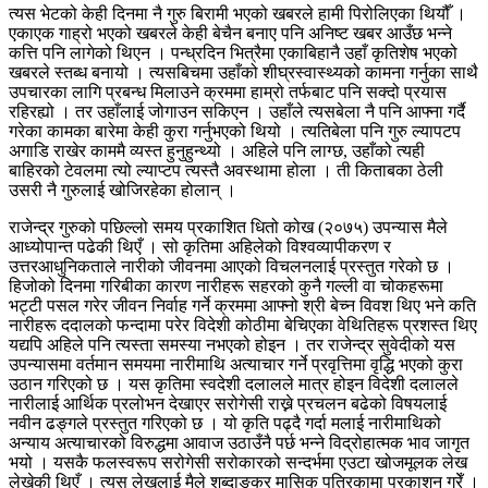
त्यस भेटको केही दिनमा नै गुरु बिरामी भएको खबरले हामी पिरोलिएका थियौँ ।
एकाएक गाह्रो भएको खबरले केही बेचैन बनाए पनि अनिष्ट खबर आउँछ भन्ने
कत्ति पनि लागेको थिएन । पन्ध्रदिन भित्रैमा एकाबिहानै उहाँ कृतिशेष भएको
खबरले स्तब्ध बनायो । त्यसबिचमा उहाँको शीघ्रस्वास्थ्यको कामना गर्नुका साथै
उपचारका लागि प्रबन्ध मिलाउने क्रममा हाम्रो तर्फबाट पनि सक्दो प्रयास
रहिरह्यो । तर उहाँलाई जोगाउन सकिएन । उहाँले त्यसबेला नै पनि आफ्ना गर्दै
गरेका कामका बारेमा केही कुरा गर्नुभएको थियो । त्यतिबेला पनि गुरु ल्यापटप
अगाडि राखेर काममै व्यस्त हुनुहुन्थ्यो । अहिले पनि लाग्छ, उहाँको त्यही
बाहिरको टेवलमा त्यो ल्याप्टप त्यस्तै अवस्थामा होला । ती किताबका ठेली
उसरी नै गुरुलाई खोजिरहेका होलान् ।
राजेन्द्र गुरुको पछिल्लो समय प्रकाशित धितो कोख (२०७५) उपन्यास मैले
आध्योपान्त पढेकी थिएँ । सो कृतिमा अहिलेको विश्वव्यापीकरण र
उत्तरआधुनिकताले नारीको जीवनमा आएको विचलनलाई प्रस्तुत गरेको छ ।
हिजोको दिनमा गरिबीका कारण नारीहरू सहरको कुनै गल्ली वा चोकहरूमा
भट्टी पसल गरेर जीवन निर्वाह गर्ने क्रममा आफ्नो श्री बेच्न विवश थिए भने कति
नारीहरू ददालको फन्दामा परेर विदेशी कोठीमा बेचिएका वेथितिहरू प्रशस्त थिए
यद्यपि अहिले पनि त्यस्ता समस्या नभएको होइन । तर राजेन्द्र सुवेदीको यस
उपन्यासमा वर्तमान समयमा नारीमाथि अत्याचार गर्ने प्रवृत्तिमा वृद्धि भएको कुरा
उठान गरिएको छ । यस कृतिमा स्वदेशी दलालले मात्र होइन विदेशी दलालले
नारीलाई आर्थिक प्रलोभन देखाएर सरोगेसी राख्ने प्रचलन बढेको विषयलाई
नवीन ढङ्गले प्रस्तुत गरिएको छ । यो कृति पढ्दै गर्दा मलाई नारीमाथिको
अन्याय अत्याचारको विरुद्धमा आवाज उठाउँनै पर्छ भन्ने विद्रोहात्मक भाव जागृत
भयो । यसकै फलस्वरूप सरोगेसी सरोकारको सन्दर्भमा एउटा खोजमूलक लेख
लेखेकी थिएँ । त्यस लेखलाई मैले शब्दाङ्कुर मासिक पत्रिकामा प्रकाशन गरेँ ।