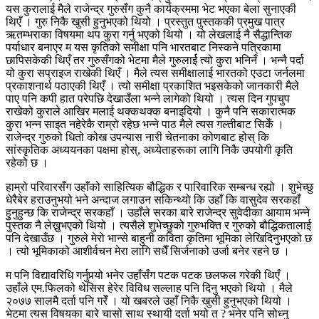
यस कुरालाई मैले राजेन्द्र गुरुसँग कुनै कार्यक्रममा भेट भएका बेला सुनाएकी
थिएँ । गुरु निकै खुसी हुनुभएको थियो । प्रस्तुत पुस्तककी प्रमुख पात्र
ऋतम्भराका विषयमा थप कुरा गर्नु भएको थियो । यो लेखलाई नै सैद्धान्तिक
पर्याधार बनाएर म यस कृतिको समीक्षा पनि भारतबाट निस्कने पत्रिकामा
छापिसकेकी थिएँ तर गुरुसँगको भेटमा मैले गुरुलार्ई त्यो कुरा भनिनँ । भन्नै पर्दा
यो कुरा सप्राइज राखेकी थिएँ । मैले त्यस समीक्षालाई भारतको एउटा जर्नलमा
प्रकाशनार्थ पठाएकी थिएँ । त्यो समीक्षा प्रकाशित भइसकेको जानकारी मैले
पाए पनि कपी हात परेपछि देखाउँला भन्ने लागेको थियो । त्यस दिन गुपचुप
राखेको कुराले आखिर मलाई थक्कथक्क बनाइदियो । कुनै पनि सकारात्मक
कुरा भन्न साइत नहेरेकै राम्रो रहेछ भन्ने पाठ मैले त्यस गल्तीबाट सिकेँ ।
राजेन्द्र गुरुको धितो कोख उपन्यास नारी चेतनाका कोणबाट होस् कि
सांस्कृतिक अध्ययनका पक्षमा होस्, अध्येताहरूका लागि निकै उपयोगी कृति
रहेको छ ।
हाम्रो परिवारसँग उहाँको साहित्यिक बौद्धिक र पारिवारिक सम्बन्ध रह्यो । शुभेच्छु
धेरैबेर हराउनुभयो भने अन्दाज लगाउन सकिन्थ्यो कि उहाँ कि वासुदेव सरकहाँ
हुुनुहुन्छ कि राजेन्द्र सरकहाँ । उहाँले सरका बारे राजेन्द्र सुवेदीका आयाम भन्ने
पुस्तक नै लेख्नुभएको थियो । त्यसैले शुभेच्छुको गुरुभक्ति र गुरुको बौद्धिकतालाई
पनि देखाउँछ । गुरुले मेरो भान्से बाहुनी कविता कृतिमा भूमिका लेखिदिनुभएको छ
। त्यो भूमिकाको आशीर्वचन मेरा लागि सधैँ सिर्जनाको उर्जा बनेर रहने छ ।
म पनि विद्यावरिधि गर्नुपर्‍यो भनेर उहाँसँग पटक पटक छलफल गरेकी थिएँ ।
उहाँले एम.फिलको थेसिस हेरेर विविध सल्लाह पनि दिनु भएको थियो । मैले
२०७७ सालमै दर्ता पनि गरेँ । यो खबरले उहाँ निकै खुसी हुनुभएको थियो ।
भेटमा त्यस विषयका बारे चासो साथ स्थायी दर्ता भयो त ? भनेर पनि सोध्नु