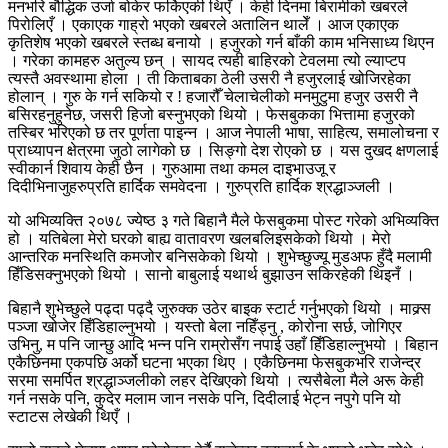
मनभरि बौद्धिक उर्जा बोकेर फर्किएकी थिएँ । केही दिनमा बिरामीको खबरले
पिरोलिएँ । एकाएक गाह्रो भएको खबरले अतालिन थालेँ । आज एकाएक
कृतिशेष भएको खबरले स्तब्ध बनायो । हजुरको गर्न बाँकी काम भनिसाध्य थिएन
। गरेका कामहरु अतुल्य छन् । सायद त्यही बाहिरको टेवलमा त्यो ल्याप्टप
त्यस्तै अवस्थामा होला । ती किताबका ठेली उसरी नै हजुरलाई खोजिरहेका
होलान् । गुरु के गर्न सकियो र ! हजारौँ चेलाचेलीको मनमुटुमा हजुर उसरी नै
बसिरहनुहुनेछ, जसरी हिजो बस्नुभएको थियो । फेसबुकका भित्तामा हजुरको
तस्बिर भरिएको छ तर पूर्णता पाइन्न । आज नेपाली भाषा, साहित्य, समालोचना र
प्राध्यापन क्षेत्रमा जुठो लागेको छ । सिङ्गो देश रोएको छ । यस दुखद क्षणलाई
स्वीकार्न शिवाय केही छैन । गुरुआमा तथा कमल दाइभाउजू र
दिदीभिनाजुहरुप्रति हार्दिक समवेदना । गुरुप्रति हार्दिक श्रद्धाञ्जली ।
यो अभिव्यक्ति २०७८ ज्येष्ठ ३ गते बिहानै मैले फेसबुकमा पोस्ट गरेको अभिव्यक्ति
हो । यतिबेला मेरो घरको बाह्य वातावरण खलबलिइसकेको थियो । मेरो
आन्तरिक मनस्थिति कमजोर बनिसकेको थियो । शुभेच्छुज्यू मुडअफ हुँदै मलामी
हिँडिसक्नुभएको थियो । सानो बाबुलाई यथार्थ बुझाउन सकिरहेकी थिइनँ ।
बिहानै शुभेच्छुले पढ्दा पढ्दै जुरुक्क उठेर बाइक स्टार्ट गर्नुभएको थियो । माक्र्स
पञ्जा खोजेर हिँडिहाल्नुभयो । यस्तो बेला नहिँड्नु , कोरोना सर्छ, जोगिएर
उभिनु, म पनि जान्छु आदि भन्न पनि राम्रोसँग नपाई उहाँ हिँडिहाल्नुभयो । बिहान
एकैछिनमा एकपछि अर्को घटना भएका थिए । एकैछिनमा फेसबुकभरि राजेन्द्र
सरमा समर्पित श्रद्धाञ्जलीको लहर देखिएको थियो । त्यसैबेला मैले अरू केही
गर्न नसके पनि, कुदेर मलाम जान नसके पनि, दिदीलाई भेट्न नपुगे पनि यो
स्टाटस लेखेकी थिएँ ।