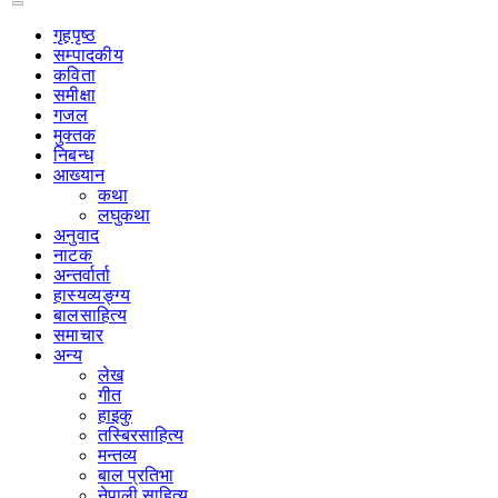
गृहपृष्‍ठ
सम्पादकीय
कविता
समीक्षा
गजल
मुक्तक
निबन्ध
आख्यान
कथा
लघुकथा
अनुवाद
नाटक
अन्तर्वार्ता
हास्यव्यङ्ग्य
बालसाहित्य
समाचार
अन्य
लेख
गीत
हाइकु
तस्बिरसाहित्य
मन्तव्य
बाल प्रतिभा
नेपाली साहित्य