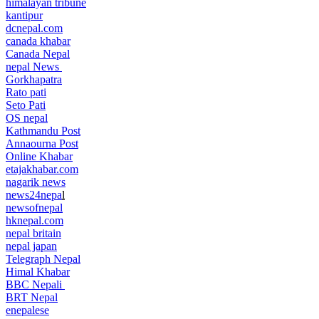
himalayan tribune
kantipur
dcnepal.com
canada khabar
Canada Nepal​
nepal News
Gorkhapatra
Rato pati
Seto Pati
OS nepal
Kathmandu Post
Annaourna Post
Online Khabar
etajakhabar.com
nagarik news
news24nepa
l
newsofnepal
hknepal.com
nepal britain
nepal japan
Telegraph Nepal
Himal Khabar
BBC Nepali
BRT Nepal
enepalese