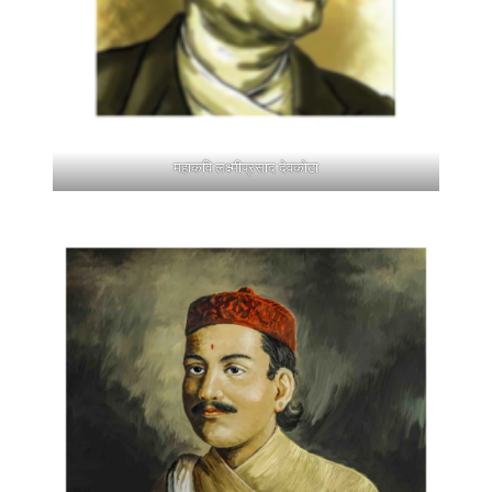
महाकवि लक्ष्मीप्रसाद देवकोटा