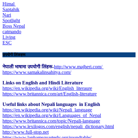
Himal
Saptahik
Nari
Spotlight
Boss Nepal
catmando
Living
ESC
उपयोगी लिंकहरू
नेपाली भाषामा उपयोगी लिंहरू-
http://www.majheri.com/
https://www.samakalinsahitya.com/
Links on English and Hindi Literature
https://en.wikipedia.org/wiki/English_literaure
https://www.britannica.com/art/English-literature
Useful links about Nepali languages in English
https://en.wikipedia.org/wiki/Nepali_language
https://en.wikipedia.org/wiki/Languages_of_Nepal
https://www.britannica.com/topic/Nepali-language
https://www.lexilogos.com/english/nepali_dictionary.html
​http://www.full-stop.net
https://www.laphamsquarterly.org/roundtable/