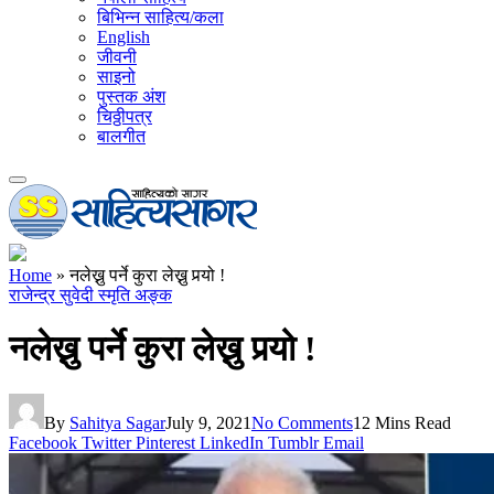
बिभिन्न साहित्य/कला
English
जीवनी
साइनो
पुस्तक अंश
चिठ्ठीपत्र
बालगीत
Home
»
नलेख्नु पर्ने कुरा लेख्नु पर्‍यो !
राजेन्द्र सुवेदी स्मृति अङ्क
नलेख्नु पर्ने कुरा लेख्नु पर्‍यो !
By
Sahitya Sagar
July 9, 2021
No Comments
12 Mins Read
Facebook
Twitter
Pinterest
LinkedIn
Tumblr
Email