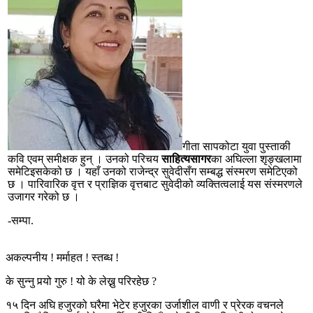
गीता सापकोटा युवा पुस्ताकी
कवि एवम् समीक्षक हुन् । उनको परिचय
साहित्यसागर
का अघिल्ला शृङ्खलामा
समेटिइसकेको छ । यहाँ उनको राजेन्द्र सुवेदीसँग सम्बद्ध संस्मरण समेटिएको
छ । पारिवारिक वृत्त र प्राज्ञिक वृत्तबाट सुवेदीको व्यक्तित्वलाई यस संस्मरणले
उजागर गरेको छ ।
-सम्पा.
अकल्पनीय ! मर्माहत ! स्तब्ध !
के सुन्नु पर्‍यो गुरु ! यो के लेख्नु परिरहेछ ?
१५ दिन अघि हजुरको घरैमा भेटेर हजुरका उर्जाशील वाणी र प्रेरक वचनले