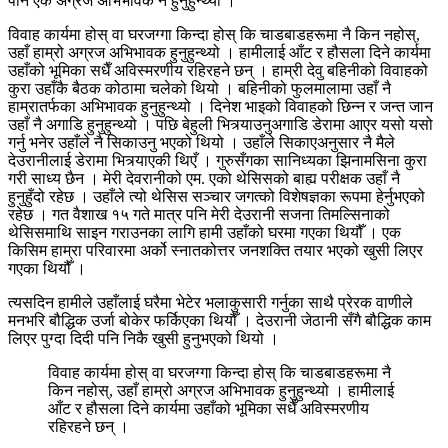
पनि एक अग्रज अभिभावक नै हुनुहुन्थ्यो ।
विवाह कार्यमा होस् वा घरजग्गा किन्दा होस् कि चाडबाडहरूमा नै किन नहोस्,
उहाँ हाम्रो अग्रज अभिभावक हुनुहुन्थ्यो । हामीलाई आँट र हौसला दिने कार्यमा
उहाँको भूमिका सधैँ अविस्मरणीय रहिरहने छन् । हाम्री देवु बहिनीको विवाहको
कुरा उहाँकै बैठक कोठामा चलेको थियो । बहिनीको फुलमालामा उहाँ नै
हाम्रातर्फका अभिभावक हुनुहुन्थ्यो । दिनेश भाइको विवाहको छिन्न र जन्त जान
उहाँ नै अगाडि हुनुहुन्थ्यो । पछि बेहुली भित्र्याउनुअगाडि डेरामा आएर यसो यसो
गर्नु भनेर उहाँले नै सिकाउनु भएको थियो । उहाँले सिकाएअनुसार नै मैले
देउरानीलाई डेरामा भित्र्याएकी थिएँ । गुरुसँगका सानिध्यका झिनामसिना कुरा
गरी साध्य छैन । मेरी देवरानीको एम. एको थेसिसको बाह्य परीक्षक उहाँ नै
हुनुहुँदो रहेछ । उहाँले त्यो थेसिस सञ्चार जगत्को विशेषज्ञका रूपमा हेर्नुभएको
रहेछ । गत वैशाख १५ गते मात्र पनि मेरी देउरानी सजना तिमल्सिनाको
थेसिसमाथि साइन गराउनका लागि हामी उहाँको घरमा गएका थियौँ । एक
किसिम हाम्रा परिवारमा अर्को स्नातकोत्तर जनशक्ति तयार भएको खुसी लिएर
गएका थियौँ ।
त्यसदिन हामीले उहाँलाई घरैमा भेटेर भलाकुसारी गर्नुका साथै प्रेरक वाणीले
मनभरि बौद्धिक उर्जा बोकेर फर्किएका थियौँ । देउरानी जेठानी सँगै बौद्धिक काम
लिएर पुग्दा दिदी पनि निकै खुसी हुनुभएको थियो ।
विवाह कार्यमा होस् वा घरजग्गा किन्दा होस् कि चाडबाडहरूमा नै
किन नहोस्, उहाँ हाम्रो अग्रज अभिभावक हुनुहुन्थ्यो । हामीलाई
आँट र हौसला दिने कार्यमा उहाँको भूमिका सधैँ अविस्मरणीय
रहिरहने छन् ।