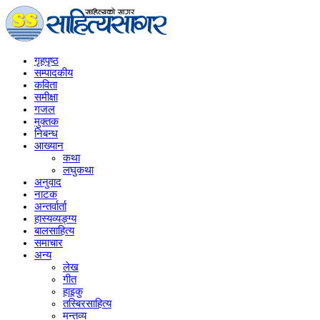
गृहपृष्‍ठ
सम्पादकीय
कविता
समीक्षा
गजल
मुक्तक
निबन्ध
आख्यान
कथा
लघुकथा
अनुवाद
नाटक
अन्तर्वार्ता
हास्यव्यङ्ग्य
बालसाहित्य
समाचार
अन्य
लेख
गीत
हाइकु
तस्बिरसाहित्य
मन्तव्य