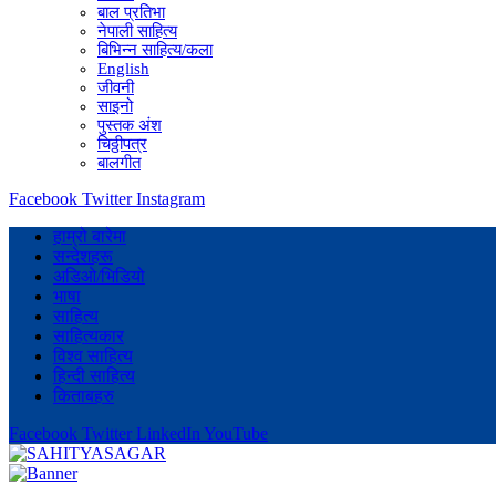
बाल प्रतिभा
नेपाली साहित्य
बिभिन्न साहित्य/कला
English
जीवनी
साइनो
पुस्तक अंश
चिठ्ठीपत्र
बालगीत
Facebook
Twitter
Instagram
हाम्रो बारेमा
सन्देशहरू
अडिओ/भिडियो
भाषा
साहित्य
साहित्यकार
विश्व साहित्य
हिन्दी साहित्य
किताबहरु
Facebook
Twitter
LinkedIn
YouTube