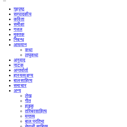
गृहपृष्‍ठ
सम्पादकीय
कविता
समीक्षा
गजल
मुक्तक
निबन्ध
आख्यान
कथा
लघुकथा
अनुवाद
नाटक
अन्तर्वार्ता
हास्यव्यङ्ग्य
बालसाहित्य
समाचार
अन्य
लेख
गीत
हाइकु
तस्बिरसाहित्य
मन्तव्य
बाल प्रतिभा
नेपाली साहित्य