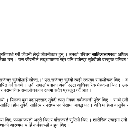
्रतिष्पर्धा गरी जीवनी लेख्ने जीवनीकार हुन् । उनको परिचय
साहित्यसागर
का अघिल्
 गरेका छन् । यस जीवनीले लघुआयाममा रहेर पनि राजेन्द्र सुवेदीको वस्तुगत परिचय 
ेन्द्र सुवेदीलाई खोज्नू ।’ प्रा.राजेन्द्र सुवेदी त्यही स्तरका समालोचक थिए । 
्थापित गर्न सक्थे । उनी समालोचनाका अर्को एउटा आधिकारिक मेरुदण्ड थिए । उनको स
र प्रामाणिक समालोचकका रूपमा सदैव प्रस्तुत गर्दै आए ।
 । यिनका बुबा पद्मप्रसाद सुवेदी त्यस भेगका कर्मकाण्डी पुरेत थिए । साथै उनी
र साहिँला होम सुवेदी साहित्य र प्राध्यापन पेसामा आबद्ध भए । अनि माहिला वासुदेव 
ै बलिया थिए, फलामजस्तो अररो थिए र बाँसजस्तै सुरिलो थिए । शारीरिक उचाइमा उ
्थाको आरम्भमा चाहिँ कर्मकाण्डी बाहुन थिए ।