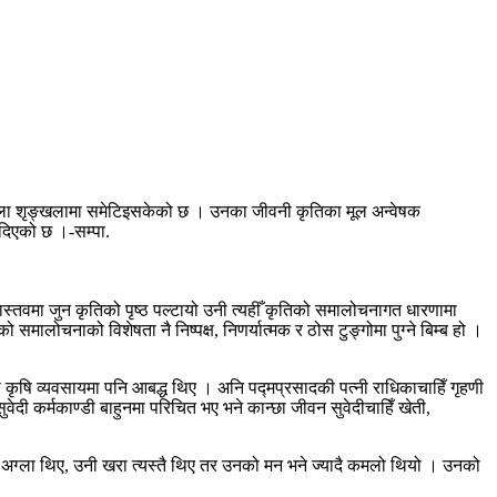
ला शृङ्खलामा समेटिइसकेको छ । उनका जीवनी कृतिका मूल अन्वेषक
दिएको छ ।-सम्पा‍‍.
वास्तवमा जुन कृतिको पृष्ठ पल्टायो उनी त्यहीँ कृतिको समालोचनागत धारणामा
मालोचनाको विशेषता नै निष्पक्ष, निणर्यात्मक र ठोस टुङ्गोमा पुग्ने बिम्ब हो ।
 कृषि व्यवसायमा पनि आबद्ध थिए । अनि पद्मप्रसादकी पत्नी राधिकाचाहिँ गृहणी
सुवेदी कर्मकाण्डी बाहुनमा परिचित भए भने कान्छा जीवन सुवेदीचाहिँ खेती,
नी अग्ला थिए, उनी खरा त्यस्तै थिए तर उनको मन भने ज्यादै कमलो थियो । उनको