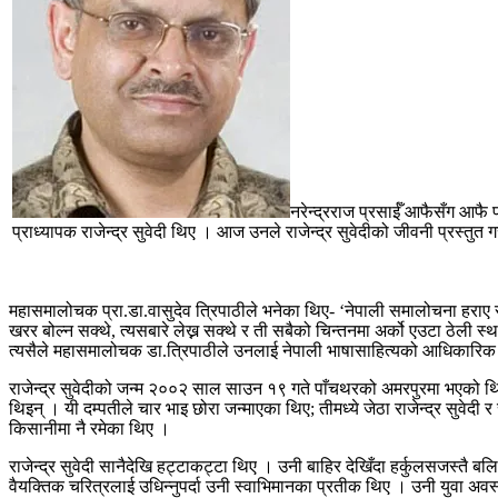
नरेन्द्रराज प्रसाईँ आफैसँग आफै प
प्राध्यापक राजेन्द्र सुवेदी थिए । आज उनले राजेन्द्र सुवेदीको जीवनी प्रस्तुत
महासमालोचक प्रा.डा.वासुदेव त्रिपाठीले भनेका थिए- ‘नेपाली समालोचना हराए राज
खरर बोल्न सक्थे, त्यसबारे लेख्न सक्थे र ती सबैको चिन्तनमा अर्को एउटा ठेली स
त्यसैले महासमालोचक डा.त्रिपाठीले उनलाई नेपाली भाषासाहित्यको आधिकारिक 
राजेन्द्र सुवेदीको जन्म २००२ साल साउन १९ गते पाँचथरको अमरपुरमा भएको थियो
थिइन् । यी दम्पतीले चार भाइ छोरा जन्माएका थिए; तीमध्ये जेठा राजेन्द्र सुवेदी 
किसानीमा नै रमेका थिए ।
राजेन्द्र सुवेदी सानैदेखि हट्टाकट्टा थिए । उनी बाहिर देखिँदा हर्कुलसजस्त
वैयक्तिक चरित्रलाई उधिन्नुपर्दा उनी स्वाभिमानका प्रतीक थिए । उनी युवा अवस