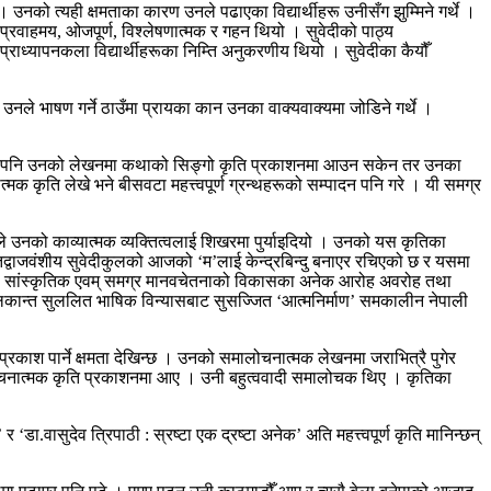
े । उनको त्यही क्षमताका कारण उनले पढाएका विद्यार्थीहरू उनीसँग झुम्मिने गर्थे ।
ा प्रवाहमय, ओजपूर्ण, विश्लेषणात्मक र गहन थियो । सुवेदीको पाठ्य
प्राध्यापनकला विद्यार्थीहरूका निम्ति अनुकरणीय थियो । सुवेदीका कैयौँ
नि उनले भाषण गर्ने ठाउँमा प्रायका कान उनका वाक्यवाक्यमा जोडिने गर्थे ।
झुल्के तापनि उनको लेखनमा कथाको सिङ्गो कृति प्रकाशनमा आउन सकेन तर उनका
कृति लेखे भने बीसवटा महत्त्वपूर्ण ग्रन्थहरूको सम्पादन पनि गरे । यी समग्र
ले उनको काव्यात्मक व्यक्तित्वलाई शिखरमा पुर्याइदियो । उनको यस कृतिका
तद्वाजवंशीय सुवेदीकुलको आजको ‘म’लाई केन्द्रबिन्दु बनाएर रचिएको छ र यसमा
माजिक, सांस्कृतिक एवम् समग्र मानवचेतनाको विकासका अनेक आरोह अवरोह तथा
 कोमलकान्त सुललित भाषिक विन्यासबाट सुसज्जित ‘आत्मनिर्माण’ समकालीन नेपाली
प्रकाश पार्ने क्षमता देखिन्छ । उनको समालोचनात्मक लेखनमा जराभित्रै पुगेर
समालोचनात्मक कृति प्रकाशनमा आए । उनी बहुत्ववादी समालोचक थिए । कृतिका
वासुदेव त्रिपाठी : स्रष्टा एक द्रष्टा अनेक’ अति महत्त्वपूर्ण कृति मानिन्छन्