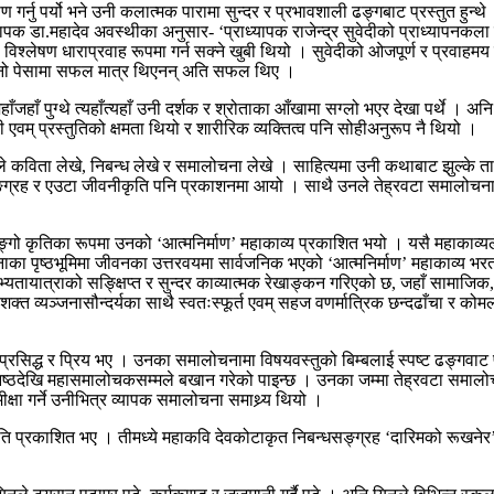
ण गर्नु पर्यो भने उनी कलात्मक पारामा सुन्दर र प्रभावशाली ढङ्गबाट प्रस्तुत हुन्थ
ाध्यापक डा.महादेव अवस्थीका अनुसार- ‘प्राध्यापक राजेन्द्र सुवेदीको प्राध्यापनकल
विश्लेषण धाराप्रवाह रूपमा गर्न सक्ने खुबी थियो । सुवेदीको ओजपूर्ण र प्रवाहमय 
दी आफ्नो पेसामा सफल मात्र थिएनन् अति सफल थिए ।
ँजहाँ पुग्थे त्यहाँत्यहाँ उनी दर्शक र श्रोताका आँखामा सग्लो भएर देखा पर्थे । अ
 एवम् प्रस्तुतिको क्षमता थियो र शारीरिक व्यक्तित्व पनि सोहीअनुरूप नै थियो ।
गरे । उनले कविता लेखे, निबन्ध लेखे र समालोचना लेखे । साहित्यमा उनी कथाबाट 
ग्रह र एउटा जीवनीकृति पनि प्रकाशनमा आयो । साथै उनले तेह्रवटा समालोचनात्मक 
िङ्गो कृतिका रूपमा उनको ‘आत्मनिर्माण’ महाकाव्य प्रकाशित भयो । यसै महाकाव्य
ाका पृष्ठभूमिमा जीवनका उत्तरवयमा सार्वजनिक भएको ‘आत्मनिर्माण’ महाकाव्य भर
य सभ्यतायात्राको सङ्क्षिप्त र सुन्दर काव्यात्मक रेखाङ्कन गरिएको छ, जहाँ सा
सशक्त व्यञ्जनासौन्दर्यका साथै स्वतःस्फूर्त एवम् सहज वणर्मात्रिक छन्दढाँचा र
त, प्रसिद्ध र प्रिय भए । उनका समालोचनामा विषयवस्तुको बिम्बलाई स्पष्ट ढङ्गवाट 
बारे कनिष्ठदेखि महासमालोचकसम्मले बखान गरेको पाइन्छ । उनका जम्मा तेह्रवटा 
षा गर्ने उनीभित्र व्यापक समालोचना समाथ्र्य थियो ।
प्रकाशित भए । तीमध्ये महाकवि देवकोटाकृत निबन्धसङ्ग्रह ‘दारिमको रूखनेर’ र ‘डा.