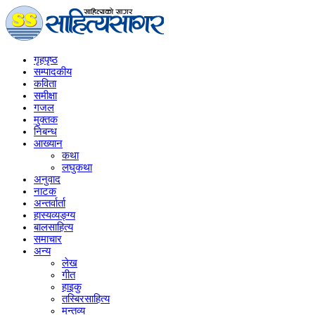
गृहपृष्‍ठ
सम्पादकीय
कविता
समीक्षा
गजल
मुक्तक
निबन्ध
आख्यान
कथा
लघुकथा
अनुवाद
नाटक
अन्तर्वार्ता
हास्यव्यङ्ग्य
बालसाहित्य
समाचार
अन्य
लेख
गीत
हाइकु
तस्बिरसाहित्य
मन्तव्य