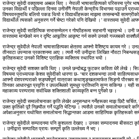
राजेन्द्र सुवेदी वक्तृत्वमा अब्बल थिए । नेपाली भाषासाहित्यको परिसरमा पुगेर भाष
उनका विद्यार्थी र पछिल्ला दिनमा उनीसँगै नेपाली केन्द्रीय विभागमा पढाउने प्र
विषयवस्तुमाथि बलियो पकड थियो र विद्यार्थीहरूका माझमा तत्सम्बन्धी सामग्रीको 
विद्यार्थीले त्यसको अनुसरण गर्ने चेष्टा गरेको पनि देखियो ।’ वास्तवमा सुवे
राजेन्द्र सुवेदी साहित्यिक सभासम्मेलन र गोष्ठीहरूमा सहभागी भइरहन्थे । उनी जहा
वास्तवमा मान्छेको मन र दृष्टि आफूतिर आकृष्ट गर्न सक्ने उनको गज्जबको वाक्शैली
राजेन्द्र सुवेदीले नेपाली भाषासाहित्यका क्षेत्रमा आफ्नो वैशिष्ट्य कायम 
तीनवटा उपन्यास प्रकाशनमा आए । त्यसै गरी उनीद्वारा लिखित नौवटा निबन्धसङ्
कृतिहरूबाट उनको विशिष्ट प्राज्ञिक व्यक्तित्व स्थापित भयो ।
राजेन्द्र सुवेदी सशक्त कवि थिए । उनले छन्दोबद्ध फुटकर कविता धेरै लेखे । स
विषयमा प्राध्यापक केशव सुवेदीको धारणा छ- ‘चार दशकभन्दा लामो साहित्यसाधन
आफ्नो वंशपरम्पराको सङ्घर्षपूर्ण यात्राका कथाशृङ्खलामार्फत सिङ्गो पौरस्त्
तिनका आधारभूत प्रवृत्ति र उपलब्धिको सुमधुर प्रतिध्वनि सुन्न सकिन्छ । यही 
महाकाव्य परम्परामा सर्वाधिक शक्तिशाली काव्यकृति बन्न पुगेको छ ।
राजेन्द्र सुवेदी समालोचनाका कृति लेखेर अनुसन्धान गर्नेहरूका माझ छिटै चर्चि
उक्त कृतिको पूरै निक्र्यौल गर्ने पद्धति भेटिन्छ । त्यसैले उनको समालोचना
अपेक्षाअनुसार यथोचित समालोचना सिद्धान्तका आडमा साहित्यिक कृतिहरूको समीक्
राजेन्द्र सुवेदीले सम्पादनमा पनि कुशलता देखाए । उनका सम्पादनमा बीसवटा कृति 
। उनीद्वारा सम्पादित प्रायः सम्पूर्ण कृति उल्लेख्य नै भए ।