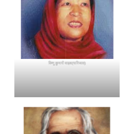
विष्णु कुमारी वाइबा(पारिजात)