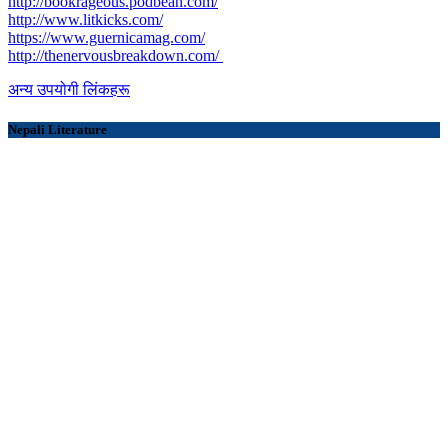
http://bookrageous.podbean.com/
http://www.litkicks.com/
https://www.guernicamag.com/
http://thenervousbreakdown.com/
अन्य उपयोगी लिंकहरू
Nepali Literature