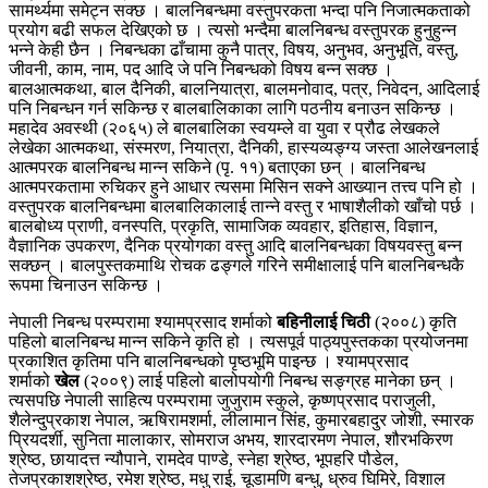
सामर्थ्यमा समेट्न सक्छ । बालनिबन्धमा वस्तुपरकता भन्दा पनि निजात्मकताको
प्रयोग बढी सफल देखिएको छ । त्यसो भन्दैमा बालनिबन्ध वस्तुपरक हुनुहुन्न
भन्ने केही छैन । निबन्धका ढाँचामा कुनै पात्र, विषय, अनुभव, अनुभूति, वस्तु,
जीवनी, काम, नाम, पद आदि जे पनि निबन्धको विषय बन्न सक्छ ।
बालआत्मकथा, बाल दैनिकी, बालनियात्रा, बालमनोवाद, पत्र, निवेदन, आदिलाई
पनि निबन्धन गर्न सकिन्छ र बालबालिकाका लागि पठनीय बनाउन सकिन्छ ।
महादेव अवस्थी (२०६५) ले बालबालिका स्वयम्ले वा युवा र प्रौढ लेखकले
लेखेका आत्मकथा, संस्मरण, नियात्रा, दैनिकी, हास्यव्यङ्ग्य जस्ता आलेखनलाई
आत्मपरक बालनिबन्ध मान्न सकिने (पृ. ११) बताएका छन् । बालनिबन्ध
आत्मपरकतामा रुचिकर हुने आधार त्यसमा मिसिन सक्ने आख्यान तत्त्व पनि हो ।
वस्तुपरक बालनिबन्धमा बालबालिकालाई तान्ने वस्तु र भाषाशैलीको खाँचो पर्छ ।
बालबोध्य प्राणी, वनस्पति, प्रकृति, सामाजिक व्यवहार, इतिहास, विज्ञान,
वैज्ञानिक उपकरण, दैनिक प्रयोगका वस्तु आदि बालनिबन्धका विषयवस्तु बन्न
सक्छन् । बालपुस्तकमाथि रोचक ढङ्गले गरिने समीक्षालाई पनि बालनिबन्धकै
रूपमा चिनाउन सकिन्छ ।
नेपाली निबन्ध परम्परामा श्यामप्रसाद शर्माको
बहिनीलाई चिठी
(२००८) कृति
पहिलो बालनिबन्ध मान्न सकिने कृति हो । त्यसपूर्व पाठ्यपुस्तकका प्रयोजनमा
प्रकाशित कृतिमा पनि बालनिबन्धको पृष्ठभूमि पाइन्छ । श्यामप्रसाद
शर्माको
खेल
(२००९) लाई पहिलो बालोपयोगी निबन्ध सङ्ग्रह मानेका छन् ।
त्यसपछि नेपाली साहित्य परम्परामा जुजुराम स्कुले, कृष्णप्रसाद पराजुली,
शैलेन्दुप्रकाश नेपाल, ऋषिरामशर्मा, लीलामान सिंह, कुमारबहादुर जोशी, स्मारक
प्रियदर्शी, सुनिता मालाकार, सोमराज अभय, शारदारमण नेपाल, शौरभकिरण
श्रेष्ठ, छायादत्त न्यौपाने, रामदेव पाण्डे, स्नेहा श्रेष्ठ, भूपहरि पौडेल,
तेजप्रकाशश्रेष्ठ, रमेश श्रेष्ठ, मधु राई, चूडामणि बन्धु, ध्रुव घिमिरे, विशाल