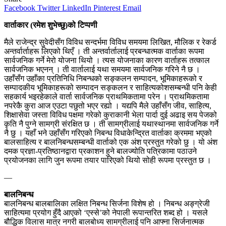
Facebook
Twitter
LinkedIn
Pinterest
Email
वार्ताकार (रमेश शुभेच्छु)को टिप्पणी
मैले राजेन्द्र सुवेदीसँग विविध सन्दर्भमा विविध समयमा लिखित, मौलिक र रेकर्ड
अन्तर्वार्ताहरू लिएको थिएँ । ती अन्तर्वार्तालाई प्रबन्धात्मक वार्ताका रूपमा
सार्वजनिक गर्ने मेरो योजना थियो । त्यस योजनाका कारण वार्ताहरू तत्काल
सार्वजनिक भएनन् । ती वार्तालाई यथा समयमा सार्वजनिक गरिने नै छ ।
उहाँसँग उहाँका प्रतिनिधि निबन्धको सङ्कलन सम्पादन, भूमिकाहरूको र
सम्पादकीय भूमिकाहरूको सम्पादन सङ्कलन र साहित्यकोशसम्बन्धी पनि केही
सहकार्य भइरहेकाले वार्ता सार्वजनिक प्राथमिकतामा परेन । प्राथमिकतामा
नपरेकै कुरा आज एउटा पछुतो भएर रह्यो । यद्यपि मैले उहाँसँग जीव, साहित्य,
शिक्षासेवा जस्ता विविध पक्षमा गरेको कुराकानी भेला पार्दा दुई अढाइ सय पेजको
कृति नै पुग्ने सामग्री संरक्षित छ । ती सामग्रीलाई यथास्थानमा सार्वजनिक गर्ने
नै छु । यहाँ भने उहाँसँग गरिएको निबन्ध विधाकेन्द्रित वार्ताका क्रममा भएको
बालसाहित्य र बालनिबन्धसम्बन्धी वार्ताको एक अंश प्रस्तुत गरेको छु । यो अंश
दमक प्रज्ञा-प्रतिष्ठानद्वारा प्रकाशन हुने बालज्योति पत्रिकामा पठाउने
प्रयोजनका लागि जुन रूपमा तयार पारिएको थियो सोही रूपमा प्रस्तुत छ ।
—
बालनिबन्ध
बालनिबन्ध बालबालिका लक्षित निबन्ध सिर्जना विशेष हो । निबन्ध अङ्ग्रेजी
साहित्यमा प्रयोग हुँदै आएको ‘एस्से’को नेपाली रूपान्तरित शब्द हो । यसले
बौद्धिक विलास मात्र नगरी बालबोध्य सामग्रीलाई पनि आफ्ना सिर्जनात्मक