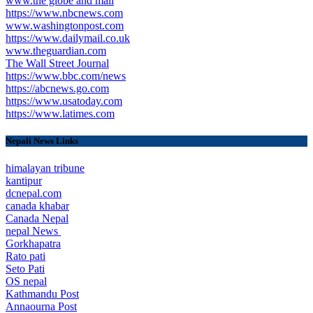
www.the globe and mail
https://www.nbcnews.com
www.washingtonpost.com
https://www.dailymail.co.uk
www.theguardian.com
The Wall Street Journal
https://www.bbc.com/news
https://abcnews.go.com
https://www.usatoday.com
https://www.latimes.com
Nepali News Links
himalayan tribune
kantipur
dcnepal.com
canada khabar
Canada Nepal​
nepal News
Gorkhapatra
Rato pati
Seto Pati
OS nepal
Kathmandu Post
Annaourna Post