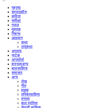
गृहपृष्‍ठ
सम्पादकीय
कविता
समीक्षा
गजल
मुक्तक
निबन्ध
आख्यान
कथा
लघुकथा
अनुवाद
नाटक
अन्तर्वार्ता
हास्यव्यङ्ग्य
बालसाहित्य
समाचार
अन्य
लेख
गीत
हाइकु
तस्बिरसाहित्य
मन्तव्य
बाल प्रतिभा
नेपाली साहित्य