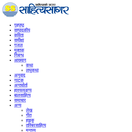
गृहपृष्‍ठ
सम्पादकीय
कविता
समीक्षा
गजल
मुक्तक
निबन्ध
आख्यान
कथा
लघुकथा
अनुवाद
नाटक
अन्तर्वार्ता
हास्यव्यङ्ग्य
बालसाहित्य
समाचार
अन्य
लेख
गीत
हाइकु
तस्बिरसाहित्य
मन्तव्य