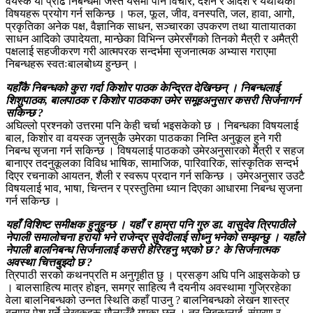
वयस्क या प्रौढ निबन्धमा जस्तै यसमा पनि विचार, दर्शन र आदर्श र यथार्थका
विषयहरू प्रयोग गर्न सकिन्छ । फल, फूल, जीव, वनस्पति, जल, हावा, आगो,
प्रकृतिका अनेक पक्ष, वैज्ञानिक साधन, सञ्चारका उपकरण तथा यातायातका
साधन आदिको उपादेयता, मान्छेका विभिन्न उमेरसँगको तिनको मैत्री र अमैत्री
पक्षलाई सहजीकरण गरी आत्मपरक सन्दर्भमा सृजनात्मक अभ्यास गराएमा
निबन्धहरू स्वतःबालबोध्य हुन्छन् ।
यहाँकै निबन्धको कुरा गर्दा किशोर पाठक केन्द्रित देखिन्छन् । निबन्धलाई
शिशुपाठक, बालपाठक र किशोर पाठकका उमेर समूहअनुसार कसरी सिर्जनागर्न
सकिन्छ ?
अघिल्लो प्रश्नको उत्तरमा पनि केही चर्चा भइसकेको छ । निबन्धका विषयलाई
बाल, किशोर वा वयस्क जुनसुकै उमेरका पाठकका निम्ति अनुकूल हुने गरी
निबन्ध सृजना गर्न सकिन्छ । विषयलाई पाठकको उमेरअनुसारको मैत्री र सहज
बानाएर तदनुकूलका विविध भाषिक, सामाजिक, पारिवारिक, सांस्कृतिक सन्दर्भ
दिएर रचनाको आयतन, शैली र स्वरूप प्रदान गर्न सकिन्छ । उमेरअनुसार उउटै
विषयलाई भाव, भाषा, चिन्तन र प्रस्तुतिमा ध्यान दिएका आधारमा निबन्ध सृजना
गर्न सकिन्छ ।
यहाँ विशिष्ट समीक्षक हुनुहुन्छ । यहाँ र हाम्रा पनि गुरु डा. वासुदेव त्रिपाठीले
नेपाली समालोचना हरायो भने राजेन्द्र सुवेदीलाई सोध्नु भनेको सम्झन्छु । यहाँले
नेपाली बालनिबन्ध सिर्जनालाई कसरी हेरिरहनु भएको छ ? के सिर्जनात्मक
अवस्था चित्तबुझ्दो छ ?
त्रिपाठी सरको कथनप्रति म अनुगृहीत छु । प्रसङ्ग अघि पनि आइसकेको छ
। बालसाहित्य मात्र होइन, समग्र साहित्य नै दयनीय अवस्थामा गुज्रिरहेका
वेला बालनिबन्धको उन्नत स्थिति कहाँ पाउनु ? बालनिबन्धको लेखन शास्त्र
बनाएर पेश गर्ने लेखकहरू मौलाउँदै गएका छन् । तर निबन्धलाई, संमरण र