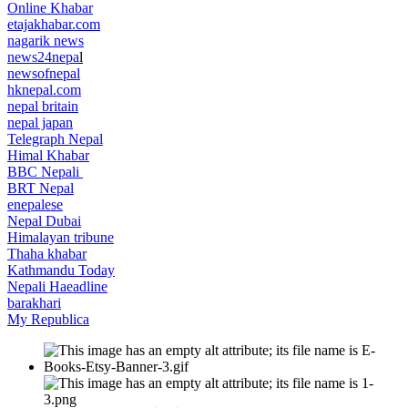
Online Khabar
etajakhabar.com
nagarik news
news24nepa
l
newsofnepal
hknepal.com
nepal britain
nepal japan
Telegraph Nepal
Himal Khabar
BBC Nepali
BRT Nepal
enepalese
Nepal Dubai
Himalayan tribune
Thaha khabar
Kathmandu Today
Nepali Haeadline
barakhari
My Republica