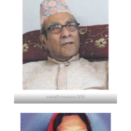
राष्ट्रकवि माधवप्रसाद घिमिरे