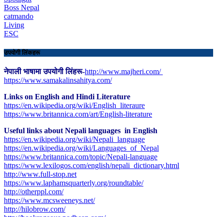
Boss Nepal
catmando
Living
ESC
उपयोगी लिंकहरू
नेपाली भाषामा उपयोगी लिंहरू-
http://www.majheri.com/
https://www.samakalinsahitya.com/
Links on English and Hindi Literature
https://en.wikipedia.org/wiki/English_literaure
https://www.britannica.com/art/English-literature
Useful links about Nepali languages in English
https://en.wikipedia.org/wiki/Nepali_language
https://en.wikipedia.org/wiki/Languages_of_Nepal
https://www.britannica.com/topic/Nepali-language
https://www.lexilogos.com/english/nepali_dictionary.html
​http://www.full-stop.net
https://www.laphamsquarterly.org/roundtable/
http://otherppl.com/
https://www.mcsweeneys.net/
http://hilobrow.com/