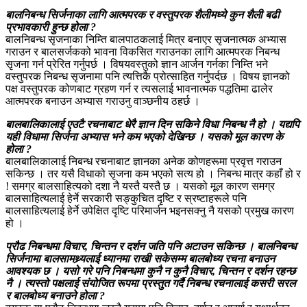
बालनिबन्ध सिर्जनाका लागि आत्मपरक र वस्तुपरक शैलीमध्ये कुन शैली बढी
प्रभावकारी हुन्छ होला ?
बालनिबन्ध सृजनाका निम्ति बालपाठकलाई मित्र बनाएर सृजनात्मक अभ्यास
गराउन र बालसर्जकको भावना विकसित गराउनका लागि आत्मपरक निबन्ध
सृजना गर्न प्रेरित गर्नुपर्छ । विषयवस्तुको ज्ञान आर्जन गर्नका निम्ति भने
वस्तुपरक निबन्ध सृजनामा पनि त्यत्तिकै प्रोत्साहित गर्नुपर्दछ । विषय ज्ञानको
पक्ष वस्तुपरक कोणबाट ग्रहण गर्न र त्यसलाई भावनात्मक पद्धतिमा ढालेर
आत्मपरक बनाउन अभ्यास गराउनु वाञ्छनीय ठहर्छ ।
बालबालिकालाई एउटै रचनाबाट धेरै ज्ञान दिन सकिने विधा निबन्ध नै हो । यद्यपि
यही विधामा सिर्जना अभ्यास भने कम भएको देखिन्छ । यसको मूल कारण के
होला ?
बालबालिकालाई निबन्ध रचनाबाट ज्ञानका अनेक कोणहरूमा प्रवृत्त गराउन
सकिन्छ । तर यसै विधाको सृजना कम भएको सत्य हो । निबन्ध मात्र कहाँ हो र
! समग्र बालसाहित्यको दशा नै यस्तै यस्तै छ । यसको मूल कारण समग्र
बालसाहित्यलाई हेर्ने सरकारी सङ्कुचित दृष्टि र स्रष्टाहरूले पनि
बालसाहित्यलाई हेर्ने उपेक्षित दृष्टि परिमार्जन भइनसक्नु नै यसको प्रमुख कारण
हो ।
प्रौढ निबन्धमा विचार, चिन्तन र दर्शन जति पनि अटाउन सकिन्छ । बालनिबन्ध
सिर्जनामा बालसामथ्र्यलाई ध्यानमा राखी सकेसम्म बालबोध्य रचना बनाउन
आवश्यक छ । यसो गरे पनि निबन्धमा कुनै न कुनै विचार, चिन्तन र दर्शन रहन्छ
नै । त्यस्तो पक्षलाई संयोजित रूपमा प्रस्तुत गर्दै निबन्ध रचनालाई कसरी सरल
र बालबोध्य बनाउने होला ?