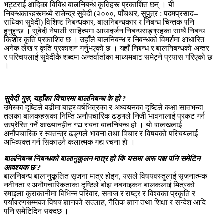
भट्टराई आदिका विविध बालनिबन्ध कृतिहरू प्रकाशित छन् । यी
निबन्धकारहरूमध्ये राजेन्द्र सुवेदी (२०००, पाँचथर, सुपुत्र : पदमप्रसाद–
राधिका सुवेदी) विशिष्ट निबन्धकार, बालनिबन्धकार र निबन्ध चिन्तक पनि
हुनुहुन्छ । सुवेदी नेपाली साहित्यमा आधादर्जन निबन्धसङ्ग्रहका साथै निबन्ध
किशोर कृति प्रकाशित छ । उहाँले बालनिबन्ध र निबन्धको विमर्शमा आधारित
अनेक लेख र कृति प्रकाशन गर्नुभएको छ । यहाँ निबन्ध र बालनिबन्धको अन्तर
र परिचयलाई सुवेदीकै शब्दमा अन्तर्वार्ताका माध्यमबाट समेट्ने प्रयास गरिएको छ
।
—
सुवेदी गुरु, यहाँका विचारमा बालनिबन्ध के हो ?
उमेरका दृष्टिले बढीमा बाह्र वर्षभित्रका र अध्ययनका दृष्टिले कक्षा सातभन्दा
तलका बालकहरूका निम्ति अनौपचारिक ढङ्गले निजी भावनालाई प्रकट गर्न
उत्प्रेरित गर्ने आख्यानहीन गद्य रचना बालनिबन्ध हो । यो बालखलाई
अनौपचारिक र स्वतन्त्र ढङ्गले भावना तथा विचार र विषयको परिचयलाई
अभिव्यक्त गर्न सिकाउने कलात्मक गद्य रचना हो ।
बालनिबन्ध निबन्धको बालानुकूलन मात्र हो कि यसमा अरू पक्ष पनि समेटिन
आवश्यक छ ?
बालनिबन्ध बालानुकूलित सृजना मात्र होइन, यसले विषयवस्तुलाई सृजनात्मक
नवीनता र अनौपचारिकताका दृष्टिले बोझ नबनाइकन बालकलाई मित्रको
रमाइला कुराकानीमा विभिन्न परिवार, समाज र राष्ट्र र विश्वका प्रकृति र
पर्यावरणसम्मका विषय ज्ञानको सल्लाह, नैतिक ज्ञान तथा शिक्षा र सन्देश आदि
पनि समेटिदिन सक्दछ ।