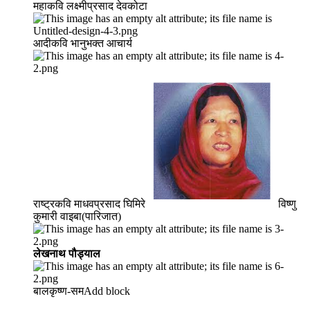
महाकवि लक्ष्मीप्रसाद देवकोटा
आदीकवि भानुभक्त आचार्य
राष्ट्रकवि माधवप्रसाद घिमिरे
विष्णु
कुमारी वाइबा(पारिजात)
लेखनाथ पौड्याल
बालकृष्ण-सम Add block