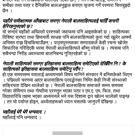
समीक्षा तथा पत्र र दैनिकीमा बालअनुकूल बनाएर सृजना गर्ने परम्परा चित्तबुझ्दो
छैन ।
यहाँले समीक्षात्मक आँखाबाट समग्र नेपाली बालसाहित्यलाई चाहिँ कसरी
हेरिरहनुभएको छ ?
यो सन्दर्भ यहाँको अघिल्लो प्रश्नको जवाफमा पनि आइसकेको छ । साहित्यका
विशिष्ट स्रष्टा तथा हिमायती साधक पनि बालसाहित्यको कुरा गर्दा खुलेर आफ्नो
अभिमत राख्न हिचकिचाउँछन् । पाठ्यपुस्तकका सम्पादकले केही रचना खोजेर
सिफारिस गरिदिएकै भरमा नेपाली बालसाहित्यले बाँच्नु परेको छ । त्यसमा पनि
सबैभन्दा निरीह अवस्थामा बालनिबन्ध गुज्रिरहेको छ ।
नेपाली साहित्यको समग्र इतिहासमा बालसाहित्य समेटिएको देखिँदैन नि ? के
साहित्यको इतिहासमा बालसाहित्य समेटिनु पर्दैन ?
हो एक समयसम्म यसलाई अध्ययनको विषय मानिने संस्कार नै बनिसकेको थिएन
। पछिल्लो चरणमा आएर बालसाहित्य प्रवर्द्धनका निम्ति केही निजी संस्थाको
सक्रियता देखिन थालेको छ । नेपाली बालसाहित्य समाजले समय समयमा
गरेका सेमिनार तथा गोष्ठीमा प्रस्तुत भएका पत्र र एम.ए. एम. फिल. तथा
विद्यावारिधि तहमा भएका अध्ययनले भने यस दिशामा द्वार खोल्न थालेको पाइन्छ
। तर यो पर्याप्त होइन, अध्येताहरूको ध्यान यसतर्फ जानुपर्ने देखिन्छ ।
यहाँलाई धेरै धेरै धन्यवाद ।
यहाँलाई पनि धन्यवाद ।