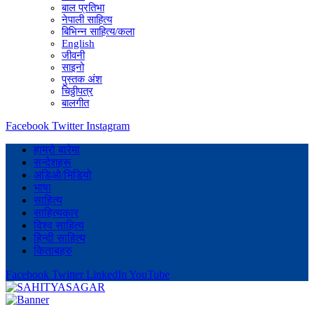
बाल प्रतिभा
नेपाली साहित्य
बिभिन्न साहित्य/कला
English
जीवनी
साइनो
पुस्तक अंश
चिठ्ठीपत्र
बालगीत
Facebook
Twitter
Instagram
हाम्रो बारेमा
सन्देशहरू
अडिओ/भिडियो
भाषा
साहित्य
साहित्यकार
विश्व साहित्य
हिन्दी साहित्य
किताबहरु
Facebook
Twitter
LinkedIn
YouTube