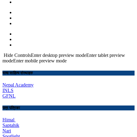
Hide ControlsEnter desktop preview modeEnter tablet preview
modeEnter mobile preview mode
भाषा साहित्य संस्थाहरु
Nepal Academy
INLS
GFNL
पत्र पत्रिका
Himal
Saptahik
Nari
Spotlight