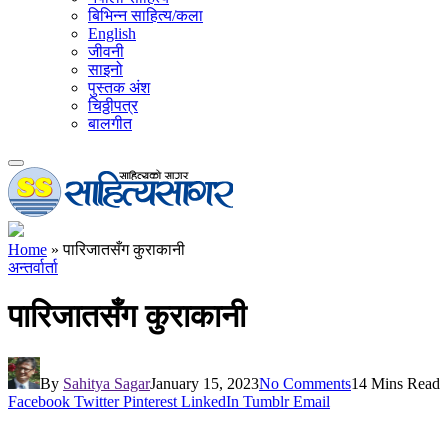
बिभिन्न साहित्य/कला
English
जीवनी
साइनो
पुस्तक अंश
चिठ्ठीपत्र
बालगीत
Home
»
पारिजातसँग कुराकानी
अन्तर्वार्ता
पारिजातसँग कुराकानी
By
Sahitya Sagar
January 15, 2023
No Comments
14 Mins Read
Facebook
Twitter
Pinterest
LinkedIn
Tumblr
Email