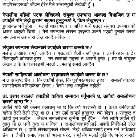
टाइपिस्टहरूको जीवन हेरेर मैले अन्तरमुखी लेखेकी हुँ ।
नेपालीमा पहिलो पटक लेखिएको संयुक्त उपन्यास आकाश विभाजित छ मा
तपाईंले पनि लेख्ने कुरामा सहमत हुनुहुन्थ्यो रे, किन लेख्नुभएन ?
हुनसक्छ भनेँ हुँला । मलाई थाहा भएन । अस्ति पनि एउटा संयुक्त उपन्यासको
अफर आएको थियो । मेरो उपन्यास लेखन प्रकृया अलगै भएको हुनाले यस्तो
जमातमा म उपन्यास लेख्न सक्दै सक्दिन ।
संयुक्त उपन्यास लेखनबारे तपाईंको धारणा कस्तो छ ?
मलाई त खास राम्रो लाग्दैन । एउटाको शैली कहाँ पुग्छ । तस्वीरहरू काटेर
मिलाएको कोलाज हुन्छ । तर त्यसको महत्त्व त अलग्गै हुन्छ । तर यो संयुक्त
लेखन त के के पञ्चरङ्गी जस्तो …मलाई राम्रो लाग्दैन ।
नेपाली साहित्यको आलोचना प्रकृयाबारे तपाईंको धारणा के छ ?
म त सन्तुष्ट छैन । कि एकाँगी हुन्छ, कि पूर्वाग्रहग्रस्त हुन्छ । समालोचकहरू
समालोचक बनिसकेका छैनन् । यसो भन्दा अत्युक्ति नहोला ।
डा. इश्वर वरालले तपाईंको कविता सम्पादन गर्नुभाको छ, उहाँको समालोचना
कस्तो लाग्छ नि ?
उहाँले यति धेरै कलम चलाउनु भा छ कि त्यो प्रशस्तै हो । कथा कविताको
बारेमा ठेली ठेली लेख्नु भा छ । तर उहाँ सम्पूर्ण हुनुहुन्छ, त्यो होइन । सन्तुष्ट त
कोही हुन सक्दैन । लेखन समालोचना कुनैमा पूर्ण हुँदैन । मेरो लागि उहाँले पूरै
वुझ्नु भा छ भन्ने कुरा म मान्दिन । समालोचकहरूलाई आफ्नो किसिमले लेख्न
अधिकार छ । हामी लेखकहरूले तोक्ने, लेख्ने अधिकारलाई हनन गर्ने अधिकार
छैन । तैपनि समालोचकको भरमा परेर, राम्रैसँग मलाई वुझिदिए भनेर कसरी