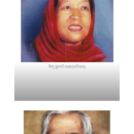
विष्णु कुमारी वाइबा(पारिजात)