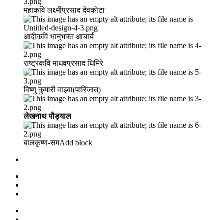
महाकवि लक्ष्मीप्रसाद देवकोटा
आदीकवि भानुभक्त आचार्य
राष्ट्रकवि माधवप्रसाद घिमिरे
विष्णु कुमारी वाइबा(पारिजात)
लेखनाथ पौड्याल
बालकृष्ण-सम Add block