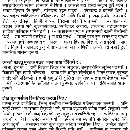
। विशेष अङ्ग्रेजीका ससाना उपन्यासहरू पढिन्थ्यो । हिन्दी क्लासिकल
ल्याङ्ग्वेजको रूपमा अनिवार्य नै थियो । त्यसले गर्दा हिन्दी नवुझ्ने कुरै भएन ।
अमृता प्रितम, के मुन्सी , प्रेमचन्द पढ्न पाइयो । प्रेमचन्द त कोर्समै थियो ।
त्यसबाहेक त्यतिखेरको शैक्षिकस्तर धेरै माथि थियो । अङ्ग्रेजीमा वर्डस्वर्थ,
शेली, व्राउनिङ्ग, हिन्दीका पन्त निराला कोर्समै पढिन्थ्यो । त्यसबाहेक के
चस्का लाग्यो भने कुशवाहाकान्त, प्यारेलाल आवारा, शरदचन्द चट्टोपाध्याय
आदिका कृतिहरू पनि पढ्थेँ । १० कक्षासम्म पुग्दा म अध्ययनको खानी भैसकेकी
थिएँ । सबै त्यसरी पढ्दैनथे । म बढी पढ्थेँ । मलाई पास हुन मात्रै पाए पुग्थ्यो
। प्रथम हुने महत्वाकाङ्क्षा थिएन । घरमा हिसाब, विज्ञान, अङ्ग्रेजी भाषामा
जोड दिनुपर्ने र डाक्टर हुनुपर्ने वाध्यताको सिकार थिएँ । त्यसो गर्दा मलाई टुलो
मानसिक यातना हुन्थ्यो ।
त्यस्तो फाल्तु पुस्तक पढ्दा घरमा वाधा दिँदैनथे र ?
(बाधा) हुन्थ्यो । हामी किताव लिएर वन जङ्गल, उन्युघारीतिर लुकेर पढ्थ्यौँ ।
विदाको दिन त्यसो गरिन्थ्यो । घरमा पनि वाहिर कोर्सबुक र भित्र फाल्तु पुस्तक
राखेर पनि पढिन्थ्यो । हामी वावु छोरी दु:खित मानसिक यातना खपिरहेका थियौँ
। मेरो अटेरपनादेखि उहाँलाई यातना हुन्थ्यो, उहाँको वाध्यतादेखि मलाई यातना
हुन्थ्यो ।
लेख्न सुरु गर्दाका स्थितिहरू कस्ता थिए ?
हाम्रो गाउँ दार्जीलिङ, लिम्बू वस्तीमा हस्तलिखित पत्रिकाहरू चल्थ्यो । अनि
त्यहाँ लेख्यो भने छन्दमा लेख्नुपर्छ भन्ने, समाज सुधारको वारेमा मात्रै लेख्नुपर्छ भन्ने
थियो । त्यसो गर्दा आफूभित्रको उकुसमुकुस त त्यत्तिकै रह्यो । त्यतिवेला १४।
१५ की त थिएँ । उमेर कच्चा पर्यो । उमेर कच्चा भए पनि मानसिक उमेर निकै
अघि वढ्यो । संसारमा कति कुरा वुझ्न सकिने स्थितिमा थिए । त्यसैले पहिलो
प्रेमलाई त्यत्रो ठुलो धोखा हुने स्थिति पनि खपेँ । त्यतिखेर न डाक्टर हुने