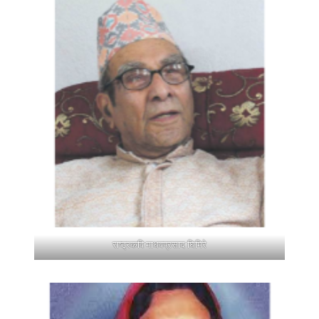
राष्ट्रकवि माधवप्रसाद घिमिरे