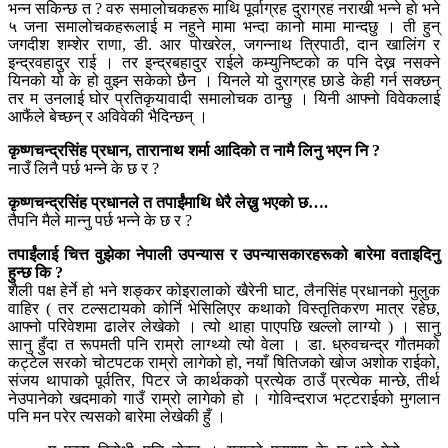
भन्न सकिन्छ त ? वरु समालोचकहरू माथि पूर्वाग्रह दुराग्रह नराखी भन्ने हो भने
५ जना समालोचकहरूलाई म नहुने मामा भन्दा कानो मामा मान्दछु । ती हुन्
जगदीश शम्शेर राणा, डी. आर पोखरेल, जगन्नाथ त्रिपाठी, दान खालिंग र
इन्द्रवहादुर राई । तर इन्द्रबहादुर राईले कम्युनिष्टको क पनि देख्न नसक्ने
यिनको यो के हो वुझ्न सकेको छैन । यिनले यो दुराग्रह छाडे केही गर्न सक्छन्
तर म उनलाई घोर प्रतिकृयावादी समालोचक ठान्छु । यिनी आफ्नो विवेकलाई
आफैंले बेच्छन् र अविवेकी भैदिन्छन् ।
कृष्णचन्द्रसिंह प्रधान, तारानाथ शर्मा आदिको त नामै लिनु भएन नि ?
नाउँ लिनै पर्छ भन्ने के छ र ?
कृष्णचन्द्रसिंह प्रधानले त तपाईंमाथि धेरै लेख्नु भएको छ….
तैपनि मैले मान्नु पर्छ भन्ने के छ र ?
तपाईंलाई चित्त वुझेका नेपाली उपन्यास र उपन्यासकारहरूको बारेमा वताइदिनु
हुन्छ कि ?
शैली पक्ष हेर्ने हो भने शङ्कर कोइरालाको खैरेनी घाट, लैनसिंह प्रधानको मुलुक
वाहिर ( तर टल्सटायको कोर्नि भेसिलिएर कथाको विस्तृतिकरण मात्र रहेछ,
आफ्नो परिवेशमा ढालेर लेखेको । त्यो थाहा पाएपछि खल्लो लाग्यो ) । सानु
सानु हुँदा त रूपमती पनि राम्रो लाग्थ्यो त्यो वेला । डा. ध्रुवचन्द्र गौतमको
कट्टेल सरको चोटपटक राम्रो लागेको हो, नयाँ षितिजको खोज अशोक राईको,
संजय थापाको पूर्वतिर, पिटर जे कार्थकको प्रत्येक ठाउँ प्रत्येक मान्छे, तीर्थ
नेउपानेको खदमाको गाउँ राम्रो लागेको हो । गोविन्दराज भट्टराईको मुगलान
पनि मन परेर त्यसको बारेमा लेखेकी हुँ ।