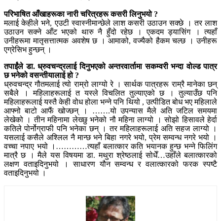
परिभाषित आँखाहरूका नारी चरित्रहरू कसरी लिनुभयो ?
मलाई केहीले भने, एउटी स्वास्नीमान्छेले लाश कसरी उठाउन सक्छे । तर लाश
उठाउन सक्ने आँट भएको थारु नै हुँदो रहेछ । एकदम ड्यासिंग । त्यहाँ
उनीहरूमा मातृसत्तात्मक अवशेष छ । आमाको, वज्यैको हैकम चल्छ । उनीहरू
एग्रेसिभ हुन्छन् ।
तपाईंले डा. ध्रुवचन्द्रलाई दिनुभएको अन्तरवार्तामा सकम्वरी भन्दा वोल्ड पात्र
छ भनेको वसन्तीयालाई हो ?
ध्रुवचन्द्र गौतमलाई त्यो राम्रो लाग्यो रे । सार्थक पात्रहरू राम्रै मानेका छन्
सबैले । महिलाहरूलाई त यस्ले विचलित तुल्याएको छ । तुल्याउँछ पनि
महिलाहरूलाई यस्तै केही वोध होला भन्ने पनि थियो , उत्पीडित बोध भए महिलाले
आफ्नो बाटो आफैं खोज्छन् । …….यो उपन्यास मैले अति जटिल समयमा
लेखेको । तीन महिनामा लेख्छु भनेको नौ महिना लाग्यो । सोझो हिसावले हेर्दा
कतिले पोर्नोग्राफी पनि भनेका छन् । तर महिलाहरूलाई अति सहज लाग्यो ।
यसलाई कसैले अश्लिल नै मान्छ भने बिहा नगरे भयो, प्रेम सम्वन्ध नगरे भयो ।
वच्चा नपाए भयो ।…………त्यहाँ बलात्कार कति भयानक हुन्छ भन्ने फिलिंग
मात्रै छ । मैले यस विषयमा डा. मथुरा श्रेष्ठलाई सोधेँ…उहाँले बलात्कारको
लक्षण वताइदिनुभयो । साधारण यौन सम्वन्ध र वलात्कारको फरक स्पष्टै
वताइदिनुभयो ।