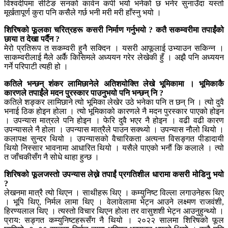
विश्वदीपमा सेटिङ सनको कार्वन कपी भयो भनेको छ भनेर सुनाउँदा यस्तो
मूर्खतापूर्ण कुरा पनि कसैले गर्छ भनी मरी मरी हाँस्नु भयो ।
शिरिषको फूलका चरित्रहरू कसरी निर्माण गर्नुभयो ? कतै सकम्वरीमा तपाईंको
छाया त देखा पर्दैन ?
मेरो प्रतिरूप त सकम्वरी हुनै सक्दिन । यसरी आफूलाई उभ्याउन सकिन्न ।
साकम्वरीलाई मैले अर्कै किसिमले अध्ययन गरेर लेखेकी हुँ । अझै पनि अध्ययन
गर्ने परिपाटी त्यही हो ।
कतिले भन्छन् शंकर लामिछानेले अतिशयोक्ति लेखे भूमिकामा । भूमिकाकै
कारणले तपाईंले मदन पुरस्कार पाउनुभयो पनि भन्छन् नि ?
कतिले शङ्कर लामिछाने त्यो भूमिका लेखेर उठे भनेका पनि त छन् नि । त्यो दुवै
भनाई ठिक होइन होला । त्यो भूमिकाको कारणले नै मदन पुरस्कार पाएको होइन
। उपन्यास मात्रले पनि होइन । फेरि दुवै भएर नै होइन । वढी वढी कारण
उपन्यासले नै होला । उपन्यास मात्रैले पाउन सक्थ्यो । उपन्यास नौलो थियो ।
कलापक्ष सुन्दर थियो । उपन्यासको वैचारिकता अत्यन्त विसङ्गत पीडादायी
थियो निस्सार भावनामा आधारित थियो । यसैले पाएको भनौं कि कलाले । त्यो
त जाँचकीसँग नै सोधे थाहा हुन्छ ।
शिरिषको फूलजस्तो उपन्यास लेख्ने तपाईं प्रगतिशील धारामा कसरी मोडिनु भयो
?
लेखनमा मात्रै त्यो थिएन । साथीहरू थिए । कम्युनिष्ट विल्ला लगाउनेहरू थिए
। भूपि थिए, निर्मल लामा थिए । वेलावेलामा भेट्न आउने लक्ष्मण राजवंशी,
हिरण्यलाल थिए । त्यस्तो विचार थिएन होला तर वासुशशी भेट्न आउनुहुन्थ्यो ।
प्राय: सङ्गत कम्युनिष्टहरूसँग नै थियो । २०२२ सालमा शिरिषको फूल