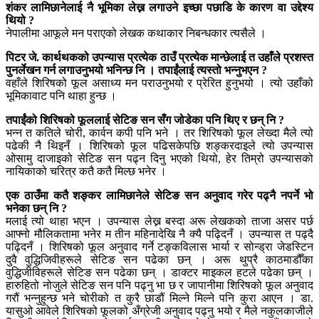
शंकर लामिछानेलाई नै भूमिका लेख्न लगाउने इच्छा पछाडि के कारण वा उद्देश्य
थियो ?
नेपालीमा आफूले मन पराएको लेखक कथाकार निबन्धकार त्यसैले ।
पिटर जे. कार्थथकको उपन्यास प्रत्येक ठाउँ प्रत्येक मान्छेलाई त उहाँले प्रशस्त
पुनर्लेखन गर्न लगाउनुभयो भनिन्छ नि । तपाईंलाई त्यस्तो भन्नुभएन ?
वहाँले शिरिषको फूल असाध्य मन पराउनुभयो र प्रेरित हुनुभयो । त्यो उहाँको
भूमिकावाट पनि थाहा हुन्छ ।
तपाईंको शिरिषको फूललाई सेटिङ सन सँग जोडेका पनि थिए र छन् नि ?
भन्न त कतिले चोरी, कार्वन कपी पनि भने । तर शिरिषको फूल लेख्दा मैले त्यो
पढेकी नै थिइनँ । शिरिषको फूल पढिसकेपछि शङ्करदाइले त्यो उपन्यास
ओसामु दाजाइको सेटिङ सन पढ्न दिनु भएको थियो, हेर तिम्रो उपन्यासको
नायिकाको चरित्र कतै कतै मिल्छ भनेर ।
एक ठाउँमा कतै शङ्कर लामिछानेले सेटिङ सन अनुवाद गरेर पढ्नै नपर्ने भो
भनेका छन् नि ?
मलाई त्यो थाहा भएन । उपन्यास लेख्न बस्दा अरू लेखकको ताजा असर पर्छ
आफ्नो मौलिकतामा भनेर म तीन महिनादेखि नै क्यै पढ्दिनँ । उपन्यास त पढ्दै
पढ्दिनँ । शिरिषको फूल अनुवाद गर्ने टङ्कविलास भार्या र सोन्ड्रा जेडस्टिन
दुवै वुद्धिजिवीहरूले सेटिङ सन पढेका छन् । अरू थुप्रै काठमाडौँका
वुद्धिजीविहरूले सेटिङ सन पढेका छन् । डाक्टर माइकल हटले पढेका छन् ।
हारुहितो नोजुले सेटिङ सन पनि पढ्नु भा छ र जापानीमा शिरिषको फूल अनुवाद
गरौं भन्नुहुन्छ भने चोरीको त कुरै छाडौं मिल्ने मिल्ने पनि कुरा आएन । डा.
यासुओ आवेले शिरिषको फूलको अँग्रेजी अनुवाद पढ्नु भयो र मैले नकुलकाजीले