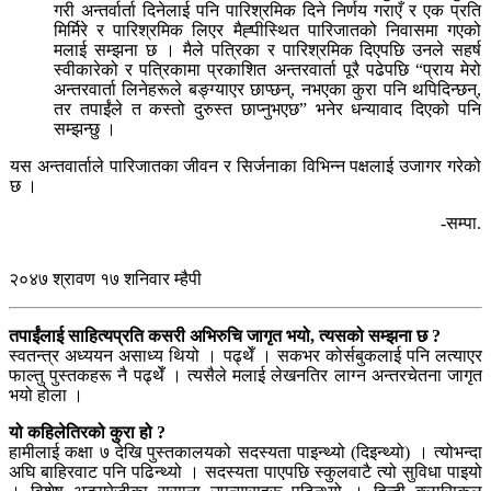
गरी अन्तर्वार्ता दिनेलाई पनि पारिश्रमिक दिने निर्णय गराएँ र एक प्रति
मिर्मिरे र पारिश्रमिक लिएर मैह्पीस्थित पारिजातको निवासमा गएको
मलाई सम्झना छ । मैले पत्रिका र पारिश्रमिक दिएपछि उनले सहर्ष
स्वीकारेको र पत्रिकामा प्रकाशित अन्तरवार्ता पूरै पढेपछि “प्राय मेरो
अन्तरवार्ता लिनेहरूले बङ्ग्याएर छाप्छन्, नभएका कुरा पनि थपिदिन्छन्,
तर तपाईंले त कस्तो दुरुस्त छाप्नुभएछ” भनेर धन्यावाद दिएको पनि
सम्झन्छु ।
यस अन्तवार्ताले पारिजातका जीवन र सिर्जनाका विभिन्न पक्षलाई उजागर गरेको
छ ।
-सम्पा.
२०४७ श्रावण १७ शनिवार म्हैपी
तपाईंलाई साहित्यप्रति कसरी अभिरुचि जागृत भयो, त्यसको सम्झना छ ?
स्वतन्त्र अध्ययन असाध्य थियो । पढ्थेँ । सकभर कोर्सबुकलाई पनि लत्याएर
फाल्तु पुस्तकहरू नै पढ्थेँ । त्यसैले मलाई लेखनतिर लाग्न अन्तरचेतना जागृत
भयो होला ।
यो कहिलेतिरको कुरा हो ?
हामीलाई कक्षा ७ देखि पुस्तकालयको सदस्यता पाइन्थ्यो (दिइन्थ्यो) । त्योभन्दा
अघि बाहिरवाट पनि पढिन्थ्यो । सदस्यता पाएपछि स्कुलवाटै त्यो सुविधा पाइयो