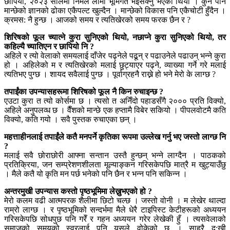
छापियो, २०२३ सालमा निर्मल लामा भूमिगत भइसक्नु भएको थियो । कुनै पनि
मान्छेको ज्ञानको ढोका एकैपल्ट खुल्दैन । मान्छेको विकास पनि एकैचोटी हुँदैन ।
क्रमस: नै हुन्छ । आजको समय र त्यतिखेरको समय फरक छैन र ?
शिरिषको फूल च्यात्ने कुरा सुनिएको थियो, नछाप्ने कुरा सुनिएको थियो, तर
कहिल्यै च्यातिएन र छापियो नि ?
अहिले र त्यो वेलाको समयलाई दाँजेर पढ्नेले पढून् र पढाउनेले पढाउन् भन्ने कुरा
हो । अहिलेको म र त्यतिखेरको मलाई छुट्याएर पढ्ने, व्याख्या गर्ने गरे मलाई
त्यतिभए पुग्छ । शायद सवैलाई पुग्छ । पूर्वाग्रहनै राख्ने हो भने मेरो के लाग्छ ?
तपाईंका उपन्यासहरूमा शिरिषको फूल नै किन रुचाइन्छ ?
एउटा कुरा त त्यो कोर्समा छ । त्यसो त अनिँदो पहाडसँगै २००० प्रति विक्यो,
अहिले अनुपलव्ध छ । वैँशको मान्छे एक हप्तामै विबेर सकियो । पीपलवोटमै कति
विक्यो, कति गयो । सवै पुस्तक रुचाएका छन् ।
महत्ताहीनलाई तपाईंले कतै मनपर्ने कृतिका रूपमा उल्लेख गर्नु भए जस्तो लाग्छ नि
?
मलाई सवै छोराछोरी आफ्ना सन्तान उस्तै हुन्छन् भन्ने लाग्दैन । पाठकको
प्रतिक्रिया, जन सम्प्रेशणशीलता मूल्याङ्कन गरिसकेपछि मात्रै म खुट्याउँछु
। मैले कतै यो कृति मन पर्छ भनेको पनि छैन र भन्न पनि सकिन्न ।
अन्तरमुखी उपन्यास कस्तो पृष्ठभूमिमा लेख्नुभएको हो ?
मेरो कलम वढी आत्मपरक शैलीमा छिटो चल्छ । जस्तो वोनी । म लेखेर थाल्दा
राम्रो लाग्छ । र पृष्ठभूमिको सन्दर्भमा मैले धेरै टाइपिस्ट केटीहरूको अध्ययन
गरिसकेपछि सोधपुछ पनि गरेँ र गहन अध्ययन गरेर लेखेकी हुँ । त्यसवेलाको
समाजको समयको स्वरलाई पनि यसले वोकेको छ । साह्रै दु:खी