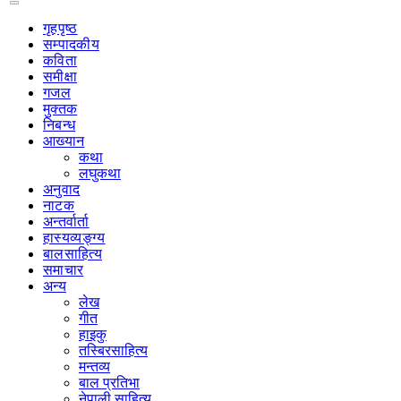
गृहपृष्‍ठ
सम्पादकीय
कविता
समीक्षा
गजल
मुक्तक
निबन्ध
आख्यान
कथा
लघुकथा
अनुवाद
नाटक
अन्तर्वार्ता
हास्यव्यङ्ग्य
बालसाहित्य
समाचार
अन्य
लेख
गीत
हाइकु
तस्बिरसाहित्य
मन्तव्य
बाल प्रतिभा
नेपाली साहित्य