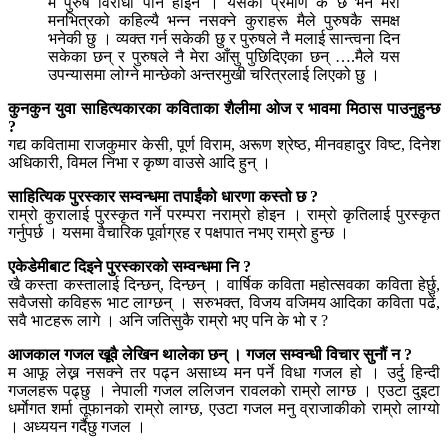
म पुरुष विरोधी पनि होइन । यसको प्रमाण के छ भने मेरो
मनभित्रको कहिल्यै भन्न नसक्ने कुराहरू मैले पुरुषकै समक्ष
भनेकी छु । व्यक्त गर्न सकेकी छु र पुरुषले नै मलाई सान्त्वना दिन
सकेका छन् र पुरुषले नै मेरा आँसु पुछिदिएका छन् ….मैले यस
उपन्यासमा लोग्ने मान्छेको अन्तरमुखी चरित्रलाई लिएको छु ।
कुनकुन युवा साहित्यकारका कविताका शैलीमा ओज र भावमा मिठास पाउनुहुन्छ
?
गद्य कवितामा राजकुमार केसी, पूर्ण विराम, अरूण श्रेष्ठ, मीनवहादुर विष्ट, दिनेश
अधिकारी, विमल निभा र कृष्ण वाउसे आदि हुन् ।
साहित्यिक पुरस्कार सम्वन्धमा तपाईंको धारणा कस्तो छ ?
राम्रो कुरालाई पुरस्कृत गर्ने परम्परा नराम्रो होइन । राम्रो कृतिलाई पुरस्कृत
गर्नुपर्छ । यसमा वैचारिक पूर्वाग्रह र पक्षपात नभए राम्रो हुन्छ ।
एकेडेमीबाट दिइने पुरस्कारको सम्वन्धमा नि ?
खै कस्ता कस्तालाई दिन्छन्, दिन्छन् । वार्षिक कविता महोत्सवका कविता हेर्छु,
सवैजसो कविहरू भाट लाग्छन् । सरुभक्त, विजय वजिमय आदिका कविता पढें,
सवै भाटहरू लागे । अनि जतिसुकै राम्रो भए पनि के भो र ?
आजकाल गजल खूवै लेखिन थालेका छन् । गजल सम्वन्धी विचार सुनौं न ?
म आफू लेख्न नसक्ने तर पढ्न असाध्य मन पर्ने विधा गजल हो । उर्दु हिन्दी
गजलहरू पढ्छु । नेपाली गजल ललिजन रावलको राम्रो लाग्छ । एउटा दुइटा
धर्माेगत शर्मा तूफानको राम्रो लाग्छ, एउटा गजल मनु व्राजाकीको राम्रो लाग्यो
। अध्ययन गर्दैछु गजल ।