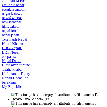
Annaourna Post
Online Khabar
etajakhabar.com
nagarik news
news24nepa
l
newsofnepal
hknepal.com
nepal britain
nepal japan
Telegraph Nepal
Himal Khabar
BBC Nepali
BRT Nepal
enepalese
Nepal Dubai
Himalayan tribune
Thaha khabar
Kathmandu Today
Nepali Haeadline
barakhari
My Republica