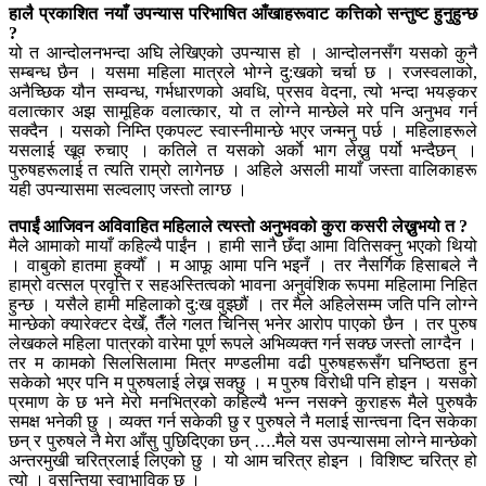
हालै प्रकाशित नयाँ उपन्यास परिभाषित आँखाहरूवाट कत्तिको सन्तुष्ट हुनुहुन्छ
?
यो त आन्दोलनभन्दा अघि लेखिएको उपन्यास हो । आन्दोलनसँग यसको कुनै
सम्बन्ध छैन । यसमा महिला मात्रले भोग्ने दु:खको चर्चा छ । रजस्वलाको,
अनैच्छिक यौन सम्वन्ध, गर्भधारणको अवधि, प्रसव वेदना, त्यो भन्दा भयङ्कर
वलात्कार अझ सामूहिक वलात्कार, यो त लोग्ने मान्छेले मरे पनि अनुभव गर्न
सक्दैन । यसको निम्ति एकपल्ट स्वास्नीमान्छे भएर जन्मनु पर्छ । महिलाहरूले
यसलाई खूव रुचाए । कतिले त यसको अर्काे भाग लेख्नु पर्यो भन्दैछन् ।
पुरुषहरूलाई त त्यति राम्रो लागेनछ । अहिले असली मायाँ जस्ता वालिकाहरू
यही उपन्यासमा सल्वलाए जस्तो लाग्छ ।
तपाईं आजिवन अविवाहित महिलाले त्यस्तो अनुभवको कुरा कसरी लेख्नुभयो त ?
मैले आमाको मायाँ कहिल्यै पाईंन । हामी सानै छँदा आमा वितिसक्नु भएको थियो
। वाबुको हातमा हुर्क्यौँ । म आफू आमा पनि भइनँ । तर नैसर्गिक हिसाबले नै
हाम्रो वत्सल प्रवृत्ति र सहअस्तित्वको भावना अनुवंशिक रूपमा महिलामा निहित
हुन्छ । यसैले हामी महिलाको दु:ख वुझ्छौं । तर मैले अहिलेसम्म जति पनि लोग्ने
मान्छेको क्यारेक्टर देखेँ, तैँले गलत चिनिस् भनेर आरोप पाएको छैन । तर पुरुष
लेखकले महिला पात्रको वारेमा पूर्ण रूपले अभिव्यक्त गर्न सक्छ जस्तो लाग्दैन ।
तर म कामको सिलसिलामा मित्र मण्डलीमा वढी पुरुषहरूसँग घनिष्ठता हुन
सकेको भएर पनि म पुरुषलाई लेख्न सक्छु । म पुरुष विरोधी पनि होइन । यसको
प्रमाण के छ भने मेरो मनभित्रको कहिल्यै भन्न नसक्ने कुराहरू मैले पुरुषकै
समक्ष भनेकी छु । व्यक्त गर्न सकेकी छु र पुरुषले नै मलाई सान्त्वना दिन सकेका
छन् र पुरुषले नै मेरा आँसु पुछिदिएका छन् ….मैले यस उपन्यासमा लोग्ने मान्छेको
अन्तरमुखी चरित्रलाई लिएको छु । यो आम चरित्र होइन । विशिष्ट चरित्र हो
त्यो । वसन्तिया स्वाभाविक छ ।