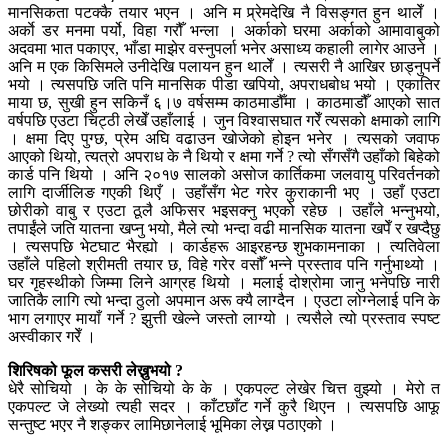
मानसिकता पटक्कै तयार भएन । अनि म प्र्रेमदेखि नै विसङ्गत हुन थालेँ ।
अर्काे डर मनमा पर्यो, विहा गरौँ भन्ला । अर्काको घरमा अर्काको आमावाबुको
अदवमा भात पकाएर, भाँडा माझेर वस्नुपर्ला भनेर असाध्य कहाली लागेर आउने ।
अनि म एक किसिमले उनीदेखि पलायन हुन थालेँ । त्यसरी नै आखिर छाड्नुपर्ने
भयो । त्यसपछि जति पनि मानसिक पीडा खपियो, अपराधबोध भयो । एकातिर
माया छ, सुखी हुन सकिनँ ६।७ वर्षसम्म काठमाडौँमा । काठमाडौँ आएको सात
वर्षपछि एउटा चिट्ठी लेखेँ उहाँलाई । जुन विश्वासघात गरेँ त्यसको क्षमाको लागि
। क्षमा दिए पुग्छ, प्रेम अघि वढाउन खोजेको होइन भनेर । त्यसको जवाफ
आएको थियो, त्यत्रो अपराध के नै थियो र क्षमा गर्ने ? त्यो सँगसँगै उहाँको बिहेको
कार्ड पनि थियो । अनि २०१७ सालको असोज कार्तिकमा जलवायु परिवर्तनको
लागि दार्जीलिङ गएकी थिएँ । उहाँसँग भेट गरेर कुराकानी भए । उहाँ एउटा
छोरीको वाबु र एउटा ठूलै अफिसर भइसक्नु भएको रहेछ । उहाँले भन्नुभयो,
तपाईंले जति यातना खप्नु भयो, मैले त्यो भन्दा वढी मानसिक यातना खपेँ र खप्दैछु
। त्यसपछि भेटघाट भैरह्यो । कार्डहरू आइरहन्छ शुभकामनाका । त्यतिवेला
उहाँले पहिलो श्रीमती तयार छ, विहे गरेर वसौँ भन्ने प्रस्ताव पनि गर्नुभाथ्यो ।
घर गृहस्थीको जिम्मा लिने आग्रह थियो । मलाई दोश्रोमा जानु भनेपछि नारी
जातिकै लागि त्यो भन्दा ठुलो अपमान अरू क्यै लाग्दैन । एउटा लोग्नेलाई पनि के
भाग लगाएर मायाँ गर्ने ? झुत्ती खेल्ने जस्तो लाग्यो । त्यसैले त्यो प्रस्ताव स्पष्ट
अस्वीकार गरेँ ।
शिरिषको फूल कसरी लेख्नुभयो ?
धेरै सोचियो । के के सोचियो के के । एकपल्ट लेखेर चित्त वुझ्यो । मेरो त
एकपल्ट जे लेख्यो त्यही सदर । काँटछाँट गर्ने कुरै थिएन । त्यसपछि आफू
सन्तुष्ट भएर नै शङ्कर लामिछानेलाई भूमिका लेख्न पठाएको ।