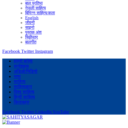
बाल प्रतिभा
नेपाली साहित्य
बिभिन्न साहित्य/कला
English
जीवनी
साइनो
पुस्तक अंश
चिठ्ठीपत्र
बालगीत
Facebook
Twitter
Instagram
हाम्रो बारेमा
सन्देशहरू
अडिओ/भिडियो
भाषा
साहित्य
साहित्यकार
विश्व साहित्य
हिन्दी साहित्य
किताबहरु
Facebook
Twitter
LinkedIn
YouTube