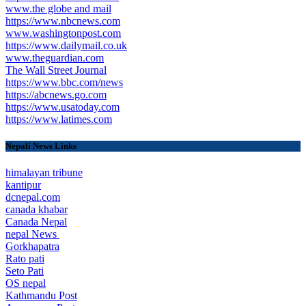
www.the globe and mail
https://www.nbcnews.com
www.washingtonpost.com
https://www.dailymail.co.uk
www.theguardian.com
The Wall Street Journal
https://www.bbc.com/news
https://abcnews.go.com
https://www.usatoday.com
https://www.latimes.com
Nepali News Links
himalayan tribune
kantipur
dcnepal.com
canada khabar
Canada Nepal​
nepal News
Gorkhapatra
Rato pati
Seto Pati
OS nepal
Kathmandu Post