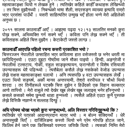
महत्वाकाङ्क्षा थियो न लेखक हुने । त्यतिखेर कहिले काहीँ कथाहरू लेखिन्थ्यो
। तर चित्त वुझ्दैनथ्यो । निबन्धको भाषा शैली, सप्रसङ्ग व्याख्या इत्यादि राम्रो
भएर प्रसंशा पाउँथेँ । यसरी साहित्यतिर उन्मुख भएँ होला भन्ने मेरो अहिलेको
अनुभव छ ।
२०११ सालमा काठमाडौँ आएँ । आइएमा पढ्दा १२।१३ सालतिर मनको कुरा
पोख्न सक्ने, अभिव्यक्ति गर्न सक्ने भएँ । कविता पनि लेख्न सक्ने भएँ । ती
कविताहरू अहिले चित्त वुझ्दैन । केटाकेटी जस्तो लाग्छ ।
काठमाडौँ आएपछि पहिलो रचना कसरी प्रकाशित भयो ?
चित्तरञ्जन नेपालीले उत्साहित भएर कवितामा हात वसेजस्तो छ भनेर धरती मा
छापिदिनुभयो । एउटा दुइटा गोष्ठीमा जाने मौका पाइयो । हिन्दी, अङ्ग्रेजी र
नेपालीमा टल्सटाय, गोर्की, राहुल साङ्कृत्यायन, फ्रान्सेली र विशेष रसियाली
उपन्यासहरू धेरै पढिन्थ्यो । त्यसैबेला कसैले लेख्न नसकेको वेजोड उपन्यास
लेख्ने राक्षस महत्वाकाङ्क्षा पलायो । अनि त्यसपछि ४ वटा उपन्यासहरू लेखेँ ।
एउटा थियो सङ्घर्ष, अर्काे मानव अन्तरयामी, तेश्रो वरपीपल र चौथो थियो
शारदा । तर तिनीहरूले पटक्कै चित्त वुझेन र हिउँदको एक विहान सल्काएर
आगो तापियो । मेरो वाबुले त्यो देखेर खुब लेखेर खुब जलाइस् भनेर हाँस्नुभयो ।
कसले कसको मर्ममा छुन्थ्यो थाहा हुन्नथ्यो । त्यसैले अहिले एउटा कुनै पुस्तक
लेख्ने वित्तिकै नछाप्ने म सल्लाह दिन्छु ।
अघि प्रेममा धोखा भएको कुरा भन्नुभएथ्यो, अलि विस्तार गरिदिनुहुन्थ्यो कि ?
त्यतिखेर प्रे पत्रको आदानप्रदान मात्र भयो । म बोल्न सक्दिनथेँ । धेरै
अन्तरमुखी थिएँ । दार्जिलिङमा कस्तो थियो भने प्रेम गरेपछि होटल जाने,
फिलिम हेर्न जाने एक किसिमको परम्परा जत्तिकै थियो । त्यसको निम्ति मेरो