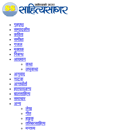
गृहपृष्‍ठ
सम्पादकीय
कविता
समीक्षा
गजल
मुक्तक
निबन्ध
आख्यान
कथा
लघुकथा
अनुवाद
नाटक
अन्तर्वार्ता
हास्यव्यङ्ग्य
बालसाहित्य
समाचार
अन्य
लेख
गीत
हाइकु
तस्बिरसाहित्य
मन्तव्य