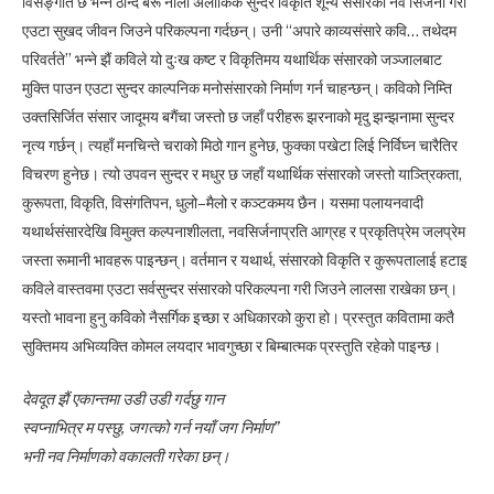
विसङ्गति छ भन्ने ठान्दै बरू नौलो अलौकिक सुन्दर विकृति शून्य संसारको नव सिर्जना गरी
एउटा सुखद जीवन जिउने परिकल्पना गर्दछन्। उनी “अपारे काव्यसंसारे कवि… तथेदम
परिवर्तते” भन्ने झैं कविले यो दुःख कष्ट र विकृतिमय यथार्थिक संसारको जञ्जालबाट
मुक्ति पाउन एउटा सुन्दर काल्पनिक मनोसंसारको निर्माण गर्न चाहन्छन्। कविको निम्ति
उक्तसिर्जित संसार जादूमय बगैंचा जस्तो छ जहाँ परीहरू झरनाको मृदु झन्झनामा सुन्दर
नृत्य गर्छन्। त्यहाँ मनचिन्ते चराको मिठो गान हुनेछ, फुक्का पखेटा लिई निर्विघ्न चारैतिर
विचरण हुनेछ। त्यो उपवन सुन्दर र मधुर छ जहाँ यथार्थिक संसारको जस्तो याञ्त्रिकता,
कुरूपता, विकृति, विसंगतिपन, धुलो–मैलो र कञ्टकमय छैन। यसमा पलायनवादी
यथार्थसंसारदेखि विमुक्त कल्पनाशीलता, नवसिर्जनाप्रति आग्रह र प्रकृतिप्रेम जलप्रेम
जस्ता रूमानी भावहरू पाइन्छन्। वर्तमान र यथार्थ, संसारको विकृति र कुरूपतालाई हटाइ
कविले वास्तवमा एउटा सर्वसुन्दर संसारको परिकल्पना गरी जिउने लालसा राखेका छन्।
यस्तो भावना हुनु कविको नैसर्गिक इच्छा र अधिकारको कुरा हो। प्रस्तुत कवितामा कतै
सुक्तिमय अभिव्यक्ति कोमल लयदार भावगुच्छा र बिम्बात्मक प्रस्तुति रहेको पाइन्छ।
देवदूत झैं एकान्तमा उडी उडी गर्दछु गान
स्वप्नाभित्र म पस्छु, जगत्को गर्न नयाँ जग निर्माण”
भनी नव निर्माणको वकालती गरेका छन्।