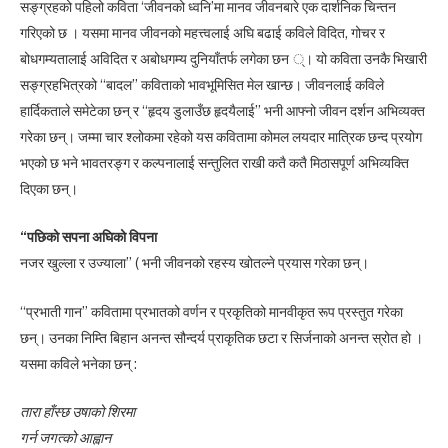
सङ्ग्रहको पहिलो कविता ‘जीवनको ध्वनि’मा मानव जीवनबारे एक दार्शनिक चिन्तन
गरिएको छ । यसमा मानव जीवनको महत्त्वलाई अघि बढाई कविले विदित, गोचर र
बोधगम्यतालाई अविदित र अबोधगम्य दुनियाँतर्फ लगेका छन ्। यो कविता उनकै भिखारी
सङ्ग्रहभित्रको “बादल” कविताको भावभूमिसित मेल खान्छ। जीवनलाई कविले
हार्दिकताले समेटेका छन् र “हृदय डुलाउँछ हृदयैलाई” भनी आफ्नो जीवन दर्शन अभिव्यक्त
गरेका छन्। जम्मा चार श्लोकमा रहेको यस कवितामा कोमल लयदार मात्रिक छन्द प्रयोग
भएको छ भने भावतरङ्ग र कल्पनालाई सन्तुलित राखी कतै कतै मिठासपूर्ण अभिव्यक्ति
दिएका छन्।
“पछिको सपना अघिको विपना
नजर खुल्ला र उज्याला” ( भनी जीवनको रहस्य खोतल्ने प्रयास गरेका छन्।
“प्रभाती गान” कवितामा प्रभातको वर्णन र प्रकृतिको मानवीकृत रूप प्रस्तुत गरेका
छन्। उनका निम्ति बिहान अनन्त सौन्दर्य प्राकृतिक छटा र सिर्जनाको अनन्त स्रोत हो ।
यसमा कविले भनेका छन् :
तारा हाँस्छ उषाको शिरमा
गर्न जगत्को आह्वान