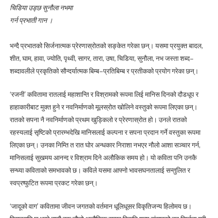
चिडिया उड्छ सुनौला नभमा
गर्न प्रभाती गान ।
भन्दै प्रभातको सिर्जनात्मक प्रेरणास्रोतको सङ्केत गरेका छन्। यसमा प्रयुक्त बादल,
शीत, घाम, हावा, ज्योति, पृथ्वी, सागर, तारा, उषा, चिडिया, सुनौला, नभ जस्ता शब्द–
शब्दावलीले प्रकृतिको सौन्दर्यात्मक बिम्ब–प्रतिबिम्ब र प्रतीकको प्रयोग गरेका छन्।
‘रजनी’ कवितामा रातलाई महाशान्ति र विश्रामको रूपमा लिई मानिस दिनको दौडधूप र
हाहाकारीबाट मुक्त हुने र नवनिर्माणको मूलस्रोत खोलिने वस्तुको रूपमा लिएका छन्।
रातको सपना नै नवनिर्माणको प्रथम खुड्किलो र प्रेरणास्रोत हो। उनले रातको
रहस्यलाई सृष्टिको प्रारम्भदेखि मानिसलाई कल्पना र सपना प्रदान गर्ने वस्तुका रूपमा
लिएका छन्। उनका निम्ति त रात घोर अन्धकार निराशा नभएर नौलो आशा सञ्चार गर्न,
मानिसलाई सुखमय आनन्द र विश्राम दिने अलौकिक समय हो। यो कविता पनि उनकै
सन्ध्या कविताको समभावको छ। कविले यसमा आफ्नो भावसघनतालाई सन्तुलित र
स्वप्रष्फुटित रूपमा प्रकट गरेका छन्।
‘जादूको वाग’ कवितामा जीवन जगतको वर्तमान धूलिधूसर विकृतिजन्य हिलोमय छ।