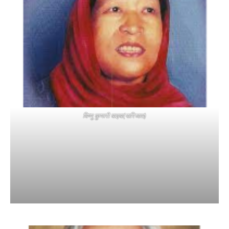
विष्णु कुमारी वाइबा(पारिजात)