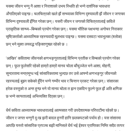
यसमा जीवन भन्नु नै आशा र निराशाको उभय स्थिति हो भन्ने दार्शनिक भावधारा
अँगालिएको पाइन्छ। चलचित्रको खले झैं सन्ध्याका विभिन्न दृश्यावली झैं जीवन र जगत्का
विभिन्न दृश्यावली इँगित गरेका छन्। यसरी जीवन र जगत्को विचित्रतालाई कविले
प्राकृतिक सान्ध्य–बिम्बको प्रयोग गरेका छन्। यसमा भौतिक पक्षभन्दा अगोचर निराकार
सृष्टिकर्ताको आध्यात्मिक रहस्यवादी मूलभाव पाइन्छ। यसमा दसवटा भावभुल्का (श्लोक)
छन् भने मुक्त लयवद्ध पङ्क्तिगुच्छा रहेको छ ।
‘आखिर’ कवितामा जीवनको क्षणभङ्गुरतालाई विभिन्न प्रतीक र विम्बको प्रयोग गरेका
छन्। फूल फुलेसरि रहेको हाम्रो हाम्रो मानव चोला बाँचुञ्जेल भने आशा, मोहनी,
सुन्दरतामा मन्त्रमुग्ध भई सांसारिकतामा भुल्दछ तर उसे आफ्नो क्षणभङ्गुर जीवनको
रहस्यलाई बुझ्न सकेको हुँदैन भन्ने गम्भीर भाव र चिन्तन प्रकट गरेका छन्। संसारका
हरेक वस्तुको त अन्त हुन्छ भने यो मानव चोला त झन एकदिन फुल्ने फूल झैं अति क्षणिक
छ भन्ने सत्यतालाई अभिव्यक्ति दिएका छन्।
धैर्य कविता आध्यात्मक भावधारालाई आत्मसात गरी उपदेशात्मक परिपाटीमा रहेको छ।
जीवन र जगत भन्नुनै दुःख झरी बादल हुनरी हानि छलकपटको पर्याय हो। यस संसारमा
आपछि यस्तो सांसारिक प्रपञ्च बझी मानिसले धैर्य भई ईश्वर प्राप्तिका निम्ति सदैव तत्पर