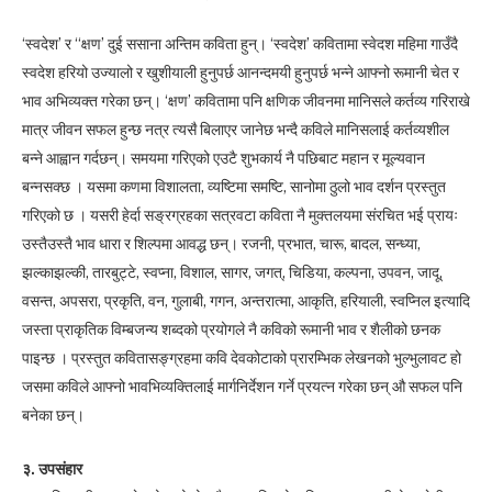
‘स्वदेश’ र “क्षण’ दुई ससाना अन्तिम कविता हुन्। ‘स्वदेश’ कवितामा स्वेदश महिमा गाउँदै
स्वदेश हरियो उज्यालो र खुशीयाली हुनुपर्छ आनन्दमयी हुनुपर्छ भन्ने आफ्नो रूमानी चेत र
भाव अभिव्यक्त गरेका छन्। ‘क्षण’ कवितामा पनि क्षणिक जीवनमा मानिसले कर्तव्य गरिराखे
मात्र जीवन सफल हुन्छ नत्र त्यसै बिलाएर जानेछ भन्दै कविले मानिसलाई कर्तव्यशील
बन्ने आह्वान गर्दछन्। समयमा गरिएको एउटै शुभकार्य नै पछिबाट महान र मूल्यवान
बन्नसक्छ । यसमा कणमा विशालता, व्यष्टिमा समष्टि, सानोमा ठुलो भाव दर्शन प्रस्तुत
गरिएको छ । यसरी हेर्दा सङ्रग्रहका सत्रवटा कविता नै मुक्तलयमा संरचित भई प्रायः
उस्तैउस्तै भाव धारा र शिल्पमा आवद्ध छन्। रजनी, प्रभात, चारू, बादल, सन्ध्या,
झल्काझल्की, तारबुट्टे, स्वप्ना, विशाल, सागर, जगत्, चिडिया, कल्पना, उपवन, जादू,
वसन्त, अपसरा, प्रकृति, वन, गुलाबी, गगन, अन्तरात्मा, आकृति, हरियाली, स्वप्निल इत्यादि
जस्ता प्राकृतिक विम्बजन्य शब्दको प्रयोगले नै कविको रूमानी भाव र शैलीको छनक
पाइन्छ । प्रस्तुत कवितासङ्ग्रहमा कवि देवकोटाको प्रारम्भिक लेखनको भुल्भुलावट हो
जसमा कविले आफ्नो भावभिव्यक्तिलाई मार्गनिर्देशन गर्ने प्रयत्न गरेका छन् औ सफल पनि
बनेका छन्।
३. उपसंहार