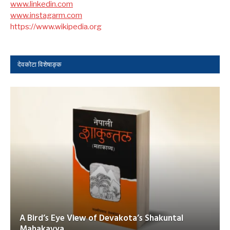
www.linkedin.com
www.instagarm.com
https://www.wikipedia.org
देवकोटा विशेषाङ्क
A Bird’s Eye View of Devakota’s Shakuntal
Mahakavya