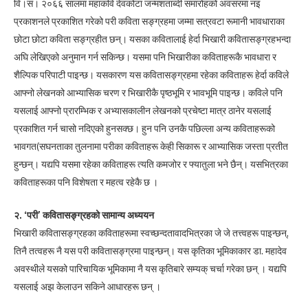
वि।सं। २०६६ सालमा महाकवि देवकोटा जन्मशताब्दी समारोहको अवसरमा नइ
प्रकाशनले प्रकाशित गरेको परी कविता सङ्ग्रहमा जम्मा सत्रवटा रूमानी भावधाराका
छोटा छोटा कविता सङ्ग्रहीत छन्। यसका कवितालाई हेर्दा भिखारी कवितासङ्ग्रहभन्दा
अघि लेखिएको अनुमान गर्न सकिन्छ। यसमा पनि भिखारीका कविताहरूकै भावधारा र
शैल्पिक परिपाटी पाइन्छ। यसकारण यस कवितासङ्ग्रहमा रहेका कविताहरू हेर्दा कविले
आफ्नो लेखनको आभ्यासिक चरण र भिखारीकै पृष्ठभूमि र भावभूमि पाइन्छ। कविले पनि
यसलाई आफ्नो प्रारम्भिक र अभ्यासकालीन लेखनको प्रचेष्टा मात्र ठानेर यसलाई
प्रकाशित गर्न चासो नदिएको हुनसक्छ। हुन पनि उनकै पछिल्ला अन्य कविताहरूको
भावगत(सघनताका तुलनामा परीका कविताहरू केही सिकारू र आभ्यासिक जस्ता प्रतीत
हुन्छन्। यद्यपि यसमा रहेका कविताहरू त्यति कमजोर र फ्यातुला भने छैन्। यसभित्रका
कविताहरूका पनि विशेषता र महत्व रहेकै छ ।
२. ‘परी’ कवितासङ्ग्रहको सामान्य अध्ययन
भिखारी कवितासङ्ग्रहका कविताहरूमा स्वच्छन्दतावादभित्रका जे जे तत्त्वहरू पाइन्छन्,
तिनै तत्वहरू नै यस परी कवितासङ्ग्रमा पाइन्छन्। यस कृतिका भूमिकाकार डा. महादेव
अवस्थीले यसको पारिचायिक भूमिकामा नै यस कृतिबारे सम्यक् चर्चा गरेका छन् । यद्यपि
यसलाई अझ केलाउन सकिने आधारहरू छन् ।