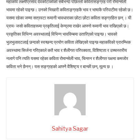
महाकवि लक्ष्मीप्रसाद देवकोटाकोको सबैभन्दा पछिल्लो कवितासङ्ग्रह परी रोमान्सेली
भावमा रहेको पाइन्छ। उनको भिखारी कविताङ्ग्रहकै भाव र भाषाकै परिपाटीमा रहेको छ।
यसमा रहेका जम्मा सत्रवटा रूमानी भावधाराका छोटा छोटा कविता सङ्ग्रहित छन् । यी
प्रायः जसो कविताहरूमा प्रकृतिलाई केन्द्रमा राखेर आफ्नो रूमानी भाव राखिएको छ।
प्रकृतिका विभिन्न अवस्थालाई विभिन्न भावविम्बमा उतारिएको पाइन्छ। भावको
भुलभुलावटलाई छन्दको स्वच्छन्द प्रयोग कविता लेखिएको पाइन्छ महाकविको प्रारम्भिक
अवस्थामा सिर्जना गरिएकाले कतै भाव र शैलीगत परिपक्वता, विशिष्टता र उच्चस्तरीय
नलागे पनि त्यति यसमा रहेका कविता रोमान्सेली भाव, चिन्तन र शैलीगत पक्षमा कमजोर
कविता भने छैनन्। यस सङ्ग्रहको आफ्नै वैशिष्ट्य र बान्की छन्, मूल्य छ ।
Sahitya Sagar