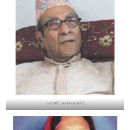
राष्ट्रकवि माधवप्रसाद घिमिरे