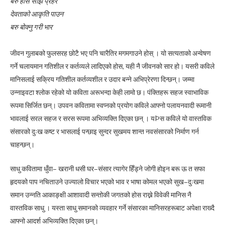
बरु होस साँझ प्रहर
देवताको आकृति पाउन
बरु बोक्नु गरी भार
जीवन गुलाबको फुलसरह छोटै भए पनि चारैतिर मगमगाउने होस् । यो सत्यताको अन्वेषण
गर्ने चलायमान गतिशील र कर्तव्यले लादिएको होस, यही नै जीवनको सार हो। यसरी कविले
मानिसलाई सक्रिय गतिशील कर्तव्यशील र उदार बन्ने अभिप्रेरणा दिन्छन्। जम्मा
उन्नाइवटा श्लोक रहेको यो कविता अरूभन्दा केही लामो छ। पंक्तिहरू सहज स्वाभाविक
रूपमा सिर्जित छन्। उपवन कवितामा स्वप्नको प्रयोग कविले आफ्नो पलायनवादी रूमानी
भावलाई सरल सहज र सरस रूपमा अभिव्यक्ति दिएका छन् । यÞस कविले यो वास्तविक
संसारको दुःख कष्ट र भासलाई पन्छाइ सुन्दर सुखमय शान्त नवसंसारको निर्माण गर्न
चाहन्छन्।
साधु कवितामा धुँवा– खरानी धसी घर–संसार त्यागेर हिँड्ने जोगी होइन बरू ऊ त सफा
हृदयको पाप नचिताउने उज्यालो विचार भएको भाव र भाषा कोमल भएको सुख–दुःखमा
समान उन्नति आकाङ्क्षी आशावादी सन्तोकी जगतको होस राख्ने विवेकी मानिस नै
वास्तविक साधु । यस्ता साधु समानको व्यवहार गर्ने संसारका मानिसरहरूबाट अपेक्षा राख्दै
आफ्नो आदर्श अभिव्यक्ति दिएका छन्।