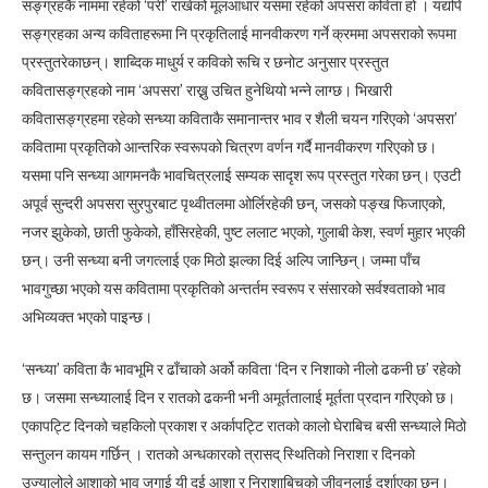
सङ्ग्रहकै नाममा रहेको ‘परी’ राखेको मूलआधार यसमा रहेको अपसरा कविता हो । यद्यपि
सङ्ग्रहका अन्य कविताहरूमा नि प्रकृतिलाई मानवीकरण गर्ने क्रममा अपसराको रूपमा
प्रस्तुतरेकाछन्। शाब्दिक माधुर्य र कविको रूचि र छनोट अनुसार प्रस्तुत
कवितासङ्ग्रहको नाम ‘अपसरा’ राख्नु उचित हुनेथियो भन्ने लाग्छ। भिखारी
कवितासङ्ग्रहमा रहेको सन्ध्या कविताकै समानान्तर भाव र शैली चयन गरिएको ‘अपसरा’
कवितामा प्रकृतिको आन्तरिक स्वरूपको चित्रण वर्णन गर्दै मानवीकरण गरिएको छ।
यसमा पनि सन्ध्या आगमनकै भावचित्रलाई सम्यक सादृश रूप प्रस्तुत गरेका छन्। एउटी
अपूर्व सुन्दरी अपसरा सुरपुरबाट पृथ्वीतलमा ओर्लिरहेकी छन्, जसको पङ्ख फिजाएको,
नजर झुकेको, छाती फुकेको, हाँसिरहेकी, पुष्ट ललाट भएको, गुलाबी केश, स्वर्ण मुहार भएकी
छन्। उनी सन्ध्या बनी जगत्लाई एक मिठो झल्का दिई अल्पि जान्छिन्। जम्मा पाँच
भावगुच्छा भएको यस कवितामा प्रकृतिको अन्तर्तम स्वरूप र संसारको सर्वश्वताको भाव
अभिव्यक्त भएको पाइन्छ।
‘सन्ध्या’ कविता कै भावभूमि र ढाँचाको अर्को कविता ‘दिन र निशाको नीलो ढकनी छ’ रहेको
छ। जसमा सन्ध्यालाई दिन र रातको ढकनी भनी अमूर्ततालाई मूर्तता प्रदान गरिएको छ।
एकापट्टि दिनको चहकिलो प्रकाश र अर्कापट्टि रातको कालो घेराबिच बसी सन्ध्याले मिठो
सन्तुलन कायम गर्छिन् । रातको अन्धकारको त्रासद् स्थितिको निराशा र दिनको
उज्यालोले आशाको भाव जगाई यी दुई आशा र निराशाबिचको जीवनलाई दर्शाएका छन्।