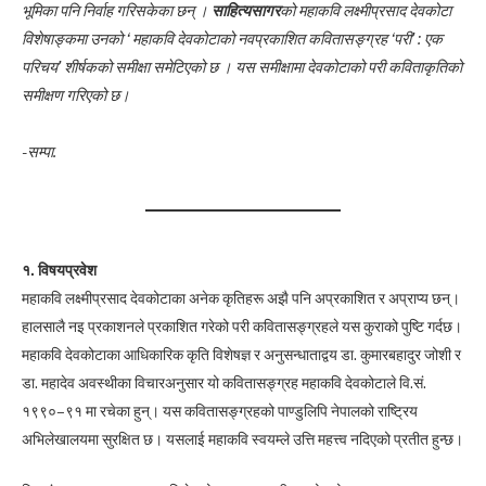
भूमिका पनि निर्वाह गरिसकेका छन् ।
साहित्यसागर
को महाकवि लक्ष्मीप्रसाद देवकोटा
विशेषाङ्कमा उनको ‘ महाकवि देवकोटाको नवप्रकाशित कवितासङ्ग्रह ‘परी’ : एक
परिचय’ शीर्षकको समीक्षा समेटिएको छ । यस समीक्षामा देवकोटाको परी कविताकृतिको
समीक्षण गरिएको छ।
-सम्पा.
१. विषयप्रवेश
महाकवि लक्ष्मीप्रसाद देवकोटाका अनेक कृतिहरू अझै पनि अप्रकाशित र अप्राप्य छन्।
हालसालै नइ प्रकाशनले प्रकाशित गरेको परी कवितासङ्ग्रहले यस कुराको पुष्टि गर्दछ।
महाकवि देवकोटाका आधिकारिक कृति विशेषज्ञ र अनुसन्धाताद्वय डा. कुमारबहादुर जोशी र
डा. महादेव अवस्थीका विचारअनुसार यो कवितासङ्ग्रह महाकवि देवकोटाले वि.सं.
१९९०–९१ मा रचेका हुन्। यस कवितासङ्ग्रहको पाण्डुलिपि नेपालको राष्ट्रिय
अभिलेखालयमा सुरक्षित छ। यसलाई महाकवि स्वयम्ले उत्ति महत्त्व नदिएको प्रतीत हुन्छ।