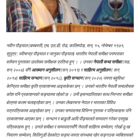
नवीन पौड्याल (बमबस्ती, एच. एल.डी. रोड, कालिम्पोङ, सन्. १५, नोभेम्बर १९७१,
सुपुत्र : रवीचन्द्र पौड्याल र जानुका पौड्याल) भारतीय नेपाली समीक्षा परम्पराका
वर्तमान पुस्ताका उल्लेख्य समीक्षक प्रतिभा हुन् । । उनका
नेपाली कथा समीक्षा
(सह,
सन् २००४) सँगै
आख्यान अनुशीलन
(सन् २०११) र
साहित्य अनुशीलन
( सन्
२०१४)
साहित्य सन्धान
(सन् २०१८),
कृति सन्धान
(सन् २०२०) जस्ता बहुविधा
केन्द्रित समीक्षा कृति प्रकाशनमा आइसकेका छन् । उनको भारतीय नेपाली समालोचक
कोश पनि प्रकाशनको सङ्घारमा रहेको छ । उनी इमानदारिताका साथ निरन्तर समीक्षा
क्षेत्रमा कलम चलाइरहेका छन् । उनका लेखरचना नेपाल र भारतका विविध
पत्रपत्रिकामा आइरहेका छन् । उनका सम्पादनमा विभिन्न पुस्तक र पत्रिकाहरू पनि
प्रकाशनमा आएका छन् । सन्धान र बाडुली आदि पौड्यालले सम्पादन गरेका प्रमुख
पत्रिकाहरू हुन् । उनले समीक्षा र सम्पपादनसँगै नेपाली साहित्य सम्मेलन, गोर्खा दुःख
निवारण सम्मेलन, सिलिगुडी देवकोटा सङ्घ जस्ता संस्थामा रहेर सङ्गठक व्यक्तित्वको