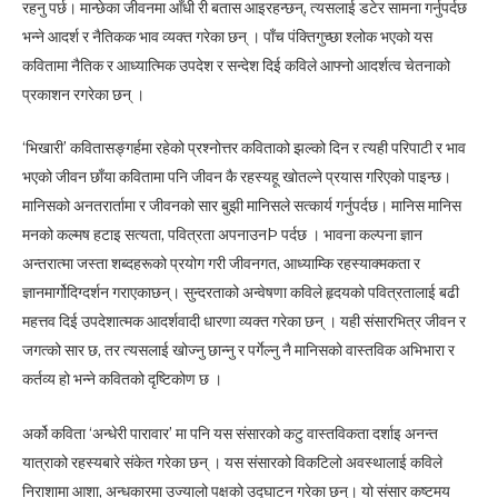
रहनु पर्छ। मान्छेका जीवनमा आँधी री बतास आइरहन्छन्, त्यसलाई डटेर सामना गर्नुपर्दछ
भन्ने आदर्श र नैतिकक भाव व्यक्त गरेका छन् । पाँच पंक्तिगुच्छा श्लोक भएको यस
कवितामा नैतिक र आध्यात्मिक उपदेश र सन्देश दिई कविले आफ्नो आदर्शत्व चेतनाको
प्रकाशन रगरेका छन् ।
‘भिखारी’ कवितासङ्गर्हमा रहेको प्रश्नोत्तर कविताको झल्को दिन र त्यही परिपाटी र भाव
भएको जीवन छाँया कवितामा पनि जीवन कै रहस्यहू खोतल्ने प्रयास गरिएको पाइन्छ।
मानिसको अनतरार्तामा र जीवनको सार बुझी मानिसले सत्कार्य गर्नुपर्दछ। मानिस मानिस
मनको कल्मष हटाइ सत्यता, पवित्रता अपनाउनÞ पर्दछ । भावना कल्पना ज्ञान
अन्तरात्मा जस्ता शब्दहरूको प्रयोग गरी जीवनगत, आध्याम्कि रहस्याक्मकता र
ज्ञानमार्गोदिग्दर्शन गराएकाछन्। सुन्दरताको अन्वेषणा कविले हृदयको पवित्रतालाई बढी
महत्तव दिई उपदेशात्मक आदर्शवादी धारणा व्यक्त गरेका छन् । यही संसारभित्र जीवन र
जगत्को सार छ, तर त्यसलाई खोज्नु छान्नु र पर्गेल्नु नै मानिसको वास्तविक अभिभारा र
कर्तव्य हो भन्ने कवितको दृष्टिकोण छ ।
अर्को कविता ‘अन्धेरी पारावार’ मा पनि यस संसारको कटु वास्तविकता दर्शाइ अनन्त
यात्राको रहस्यबारे संकेत गरेका छन् । यस संसारको विकटिलो अवस्थालाई कविले
निराशामा आशा, अन्धकारमा उज्यालो पक्षको उद्घाटन गरेका छन्। यो संसार कष्टमय