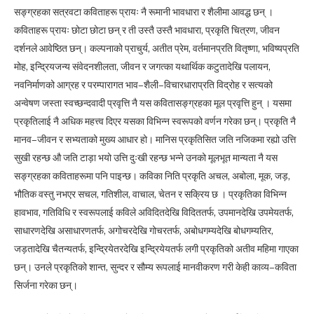
सङ्ग्रहका सत्रवटा कविताहरू प्रायः नै रूमानी भावधारा र शैलीमा आवद्ध छन् ।
कविताहरू प्रायः छोटा छोटा छन् र ती उस्तै उस्तै भावधारा, प्रकृति चित्रण, जीवन
दर्शनले आवेष्ठित छन्। कल्पनाको प्राचुर्य, अतीत प्रेम, वर्तमानप्रति वितृष्णा, भविष्यप्रति
मोह, इन्द्रियजन्य संवेदनशीलता, जीवन र जगत्का यथार्थिक कटुतादेखि पलायन,
नवनिर्माणको आग्रह र परम्पारागत भाव–शैली–विचारधाराप्रति विद्रोह र सत्यको
अन्वेषण जस्ता स्वच्छन्दवादी प्रवृत्ति नै यस कवितासङ्ग्रहका मूल प्रवृत्ति हुन् । यसमा
प्रकृतिलाई नै अधिक महत्त्व दिएर यसका विभिन्न स्वरूपको वर्णन गरेका छन्। प्रकृति नै
मानव–जीवन र सभ्यताको मुख्य आधार हो। मानिस प्रकृतिसित जति नजिकमा रह्यो उत्ति
सुखी रहन्छ औ जति टाड़ा भयो उत्ति दुःखी रहन्छ भन्ने उनको मूलभूत मान्यता नै यस
सङ्ग्रहका कविताहरूमा पनि पाइन्छ। कविका निति प्रकृति अचल, अबोला, मूक, जड़,
भौतिक वस्तु नभएर सचल, गतिशील, वाचाल, चेतन र सक्रिय छ । प्रकृतिका विभिन्न
हावभाव, गतिविधि र स्वरूपलाई कविले अविदितदेखि विदिततर्फ, उपमानदेखि उपमेयतर्फ,
साधारणदेखि असाधारणतर्फ, अगोचरदेखि गोचरतर्फ, अबोधगम्यदेखि बोधगम्यतिर,
जड़तादेखि चैतन्यतर्फ, इन्द्रियेतरदेखि इन्द्रियेयतर्फ लगी प्रकृतिको अतीव महिमा गाएका
छन्। उनले प्रकृतिको शान्त, सुन्दर र सौम्य रूपलाई मानवीकरण गरी केही काव्य–कविता
सिर्जना गरेका छन्।