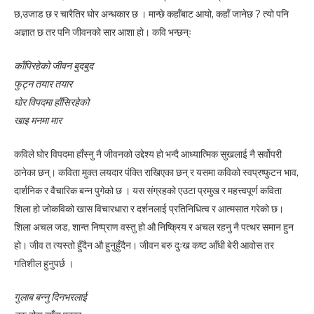
छ,उजाड छ र चारैतिर घोर अन्धकार छ । मान्छे कहाँबाट आयो, कहाँ जानेछ ? त्यो पनि
अज्ञात छ तर पनि जीवनको सार आशा हो। कवि भन्छन्ः
काँपिरहेको जीवन बुदबुद
फुट्न तयार तयार
घोर विपदमा हाँसिरहेको
खाइ मनमा मार
कविले घोर विपदमा हाँस्नु नै जीवनको उद्देश्य हो भन्दै आध्यात्मिक सुखलाई नै सर्वोपरी
ठानेका छन्। कविता मुक्त लयदार पंक्ति राखिएका छन् र यसमा कविको स्वप्रष्फुटन भाव,
दार्शनिक र वैचारिक बन्न पुगेको छ । यस संग्रहको एउटा प्रमुख र महत्त्वपूर्ण कविता
शिला हो जोकविको खास विचारधारा र दर्शनलाई प्रतिनिधित्व र आत्मसात गरेको छ।
शिला अचल जड, शान्त निष्प्राण वस्तु हो औ निष्क्रिय र अचल रहनु नै पत्थर समान हुन
हो। जीव त त्यस्तो हुँदैन औ हुनुहुँदैन। जीवन बरु दुःख कष्ट आँधी बेरी आवोस तर
गतिशील हुनुपर्छ ।
गुलाब बन्नु दिनभरलाई