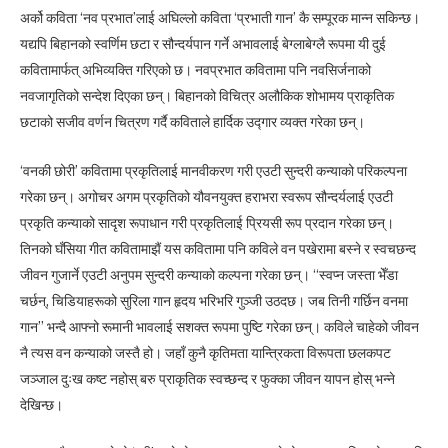
अर्को कविता ‘नव प्रभात’लाई अघिल्लो कविता ‘प्रभाती गान’ कै सम्पूरक मान्न सकिन्छ।
यद्यपि बिहानको स्वर्णिम छटा र सौन्दर्यपान गर्ने अभावलाई बेग्लाबेग्लै रूपमा यी दुई
कवितामार्फत् अभिव्यक्ति गरिएको छ। नवप्रभात कवितामा पनि नवसिर्जनाको
नवजागृतिको सन्देश दिएका छन्। बिहानको विचित्र अलौकिक शोभामय प्राकृतिक
छटाको सजीव वर्णन चित्रण गर्दै कविताले हार्दिक उद्गार व्यक्त गरेका छन्।
‘वनकी छोरी’ कवितामा प्रकृतिलाई मानवीकरण गरी एउटी सुन्दरी कन्याको परिकल्पना
गरेका छन्। अगोचर अगम प्रकृतिको यौवनयुक्त हराभरा स्वरूप सौन्दर्यलाई एउटी
प्रकृति कन्याको सादृश रूपाधान गरी प्रकृतिलाई प्रियसी रूप प्रदान गरेका छन्।
तिनको घँसिया गीत कवितामाझैं यस कवितामा पनि कविले वन पखेरामा बस्ने र स्वचछन्द
जीवन गुजार्ने एउटी अनुपम सुन्दरी कन्याको कल्पना गरेका छन्। “स्वप्न जस्ता भेँडा
चर्छन्, चिडियाहरूको सुरिला गान हृदय भरिभरि गुञ्जी उठदछ। जब तिनी गर्छिन वनमा
गान” भन्दै आफ्नो रूमानी भावलाई सशक्त रूपमा पुष्टि गरेका छन्। कविले चाहेको जीवन
नै त्यस वन कन्याको जस्तै हो। जहाँ कुनै कृतिमता यान्त्रिकता विरूपता छलकपट
जञ्जाल दुःख कष्ट नहोस् बरु प्राकृतिक स्वच्छन्द र फुक्का जीवन यापन होस् भन्ने
देखिन्छ।