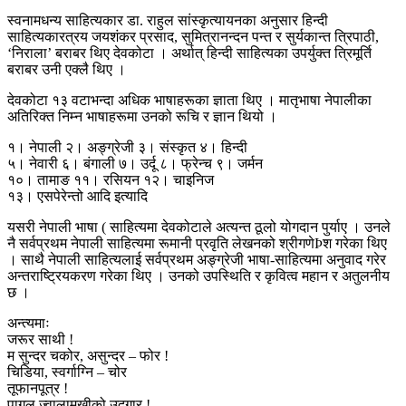
स्वनामधन्य साहित्यकार डा. राहुल सांस्कृत्यायनका अनुसार हिन्दी
साहित्यकारत्रय जयशंकर प्रसाद, सुमित्रानन्दन पन्त र सुर्यकान्त त्रिपाठी,
‘निराला’ बराबर थिए देवकोटा । अर्थात् हिन्दी साहित्यका उपर्युक्त त्रिमूर्ति
बराबर उनी एक्लै थिए ।
देवकोटा १३ वटाभन्दा अधिक भाषाहरूका ज्ञाता थिए । मातृभाषा नेपालीका
अतिरिक्त निम्न भाषाहरूमा उनको रूचि र ज्ञान थियो ।
१। नेपाली २। अङ्ग्रेजी ३। संस्कृत ४। हिन्दी
५। नेवारी ६। बंगाली ७। उर्दू ८। फ्रेन्च ९। जर्मन
१०। तामाङ ११। रसियन १२। चाइनिज
१३। एसपेरेन्तो आदि इत्यादि
यसरी नेपाली भाषा ( साहित्यमा देवकोटाले अत्यन्त ठूलो योगदान पुर्याए । उनले
नै सर्वप्रथम नेपाली साहित्यमा रूमानी प्रवृति लेखनको श्रीगणेÞश गरेका थिए
। साथै नेपाली साहित्यलाई सर्वप्रथम अङ्ग्रेजी भाषा-साहित्यमा अनुवाद गरेर
अन्तराष्ट्रियकरण गरेका थिए । उनको उपस्थिति र कृवित्व महान र अतुलनीय
छ ।
अन्त्यमाः
जरूर साथी !
म सुन्दर चकोर, असुन्दर – फोर !
चिडिया, स्वर्गाग्नि – चोर
तूफानपूत्र !
पागल ज्वालामुखीको उद्गार !