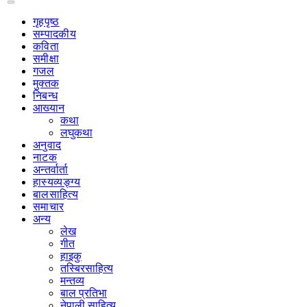
गृहपृष्‍ठ
सम्पादकीय
कविता
समीक्षा
गजल
मुक्तक
निबन्ध
आख्यान
कथा
लघुकथा
अनुवाद
नाटक
अन्तर्वार्ता
हास्यव्यङ्ग्य
बालसाहित्य
समाचार
अन्य
लेख
गीत
हाइकु
तस्बिरसाहित्य
मन्तव्य
बाल प्रतिभा
नेपाली साहित्य