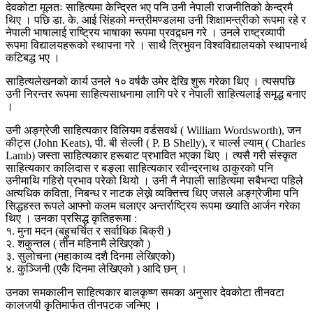
देवकोटा मूलतः साहित्यमा केन्द्रित भए पनि उनी नेपाली राजनीतिको केन्द्रमै
थिए । पछि डा. के. आई सिंहको मन्त्रीमण्डलमा उनी शिक्षामन्त्रीको रूपमा रहे र
नेपाली भाषालाई राष्ट्रिय भाषाका रूपमा प्रवद्र्धन गरे । उनले राष्ट्रव्यापी
रूपमा विद्यालयहरूको स्थापना गरे । साथै त्रिभुवन विश्वविद्यालयको स्थापनार्थ
कटिबद्ध भए ।
साहित्यलेखनको कार्य उनले १० वर्षकै उमेर देखि शुरू गरेका थिए । त्यसपछि
उनी निरन्तर रूपमा साहित्यसाधनामा लागि परे र नेपाली साहित्यलाई समृद्ध बनाए
।
उनी अङ्ग्रेजी साहित्यकार विलियम वर्डसवर्थ ( William Wordsworth), जन
कीट्स (John Keats), पी. बी सेल्ली ( P. B Shelly), र चार्ल्स ल्याम् ( Charles
Lamb) जस्ता साहित्यकार हरूबाट प्रभावित भएका थिए । त्यसै गरी संस्कृत
साहित्यकार कालिदास र बङ्ला साहित्यकार रवीन्द्रनाथ ठाकुरको पनि
उनीमाथि गहिरो प्रभाव परेको थियो । उनी नै नेपाली साहित्यमा सबैभन्दा पहिले
अत्यधिक कविता, निबन्ध र नाटक लेख्ने व्यक्तित्त्व थिए जसले अङ्ग्रेजीमा पनि
सिद्धहस्त रूपले आफ्नो कलम चलाएर अन्तर्राष्ट्रिय रूपमा ख्याति आर्जन गरेका
थिए । उनका प्रसिद्ध कृतिहरूमा :
१. मुना मदन (बहुचर्चित र सर्वाधिक बिक्री )
२. शकुन्तल ( तीन महिनामै लेखिएको )
३. सुलोचना (महाकाव्य दशै दिनमा लेखिएको)
४. कुञ्जिनी (एकै दिनमा लेखिएको ) आदि छन् ।
उनका समकालीन साहित्यकार बालकृष्ण समका अनुसार देवकोटा तीनवटा
कालजयी कृतिमार्फत तीनपटक जन्मिए ।