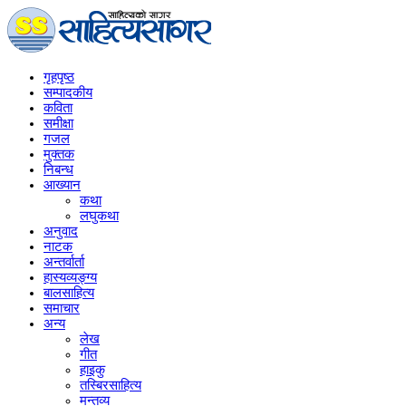
गृहपृष्‍ठ
सम्पादकीय
कविता
समीक्षा
गजल
मुक्तक
निबन्ध
आख्यान
कथा
लघुकथा
अनुवाद
नाटक
अन्तर्वार्ता
हास्यव्यङ्ग्य
बालसाहित्य
समाचार
अन्य
लेख
गीत
हाइकु
तस्बिरसाहित्य
मन्तव्य