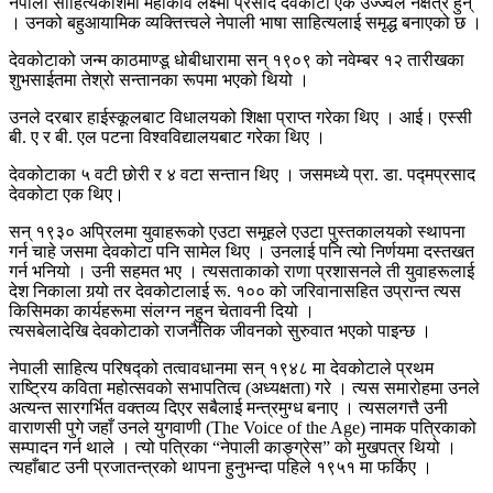
नेपाली साहित्यकाशमा महाकवि लक्ष्मी प्रसाद देवकोटा एक उज्ज्वल नक्षत्र हुन्
। उनको बहुआयामिक व्यक्तित्त्वले नेपाली भाषा साहित्यलाई समृद्ध बनाएको छ ।
देवकोटाको जन्म काठमाण्डू धोबीधारामा सन् १९०९ को नवेम्बर १२ तारीखका
शुभसाईतमा तेश्रो सन्तानका रूपमा भएको थियो ।
उनले दरबार हाईस्कूलबाट विधालयको शिक्षा प्राप्त गरेका थिए । आई। एस्सी
बी. ए र बी. एल पटना विश्वविद्यालयबाट गरेका थिए ।
देवकोटाका ५ वटी छोरी र ४ वटा सन्तान थिए । जसमध्ये प्रा. डा. पद्मप्रसाद
देवकोटा एक थिए।
सन् १९३० अप्रिलमा युवाहरूको एउटा समूहले एउटा पुस्तकालयको स्थापना
गर्न चाहे जसमा देवकोटा पनि सामेल थिए । उनलाई पनि त्यो निर्णयमा दस्तखत
गर्न भनियो । उनी सहमत भए । त्यसताकाको राणा प्रशासनले ती युवाहरूलाई
देश निकाला गर्‍यो तर देवकोटालाई रू. १०० को जरिवानासहित उप्रान्त त्यस
किसिमका कार्यहरूमा संलग्न नहुन चेतावनी दियो ।
त्यसबेलादेखि देवकोटाको राजनैतिक जीवनको सुरुवात भएको पाइन्छ ।
नेपाली साहित्य परिषद्को तत्वावधानमा सन् १९४८ मा देवकोटाले प्रथम
राष्ट्रिय कविता महोत्सवको सभापतित्व (अध्यक्षता) गरे । त्यस समारोहमा उनले
अत्यन्त सारगर्भित वक्तव्य दिएर सबैलाई मन्त्रमुग्ध बनाए । त्यसलगत्तै उनी
वाराणसी पुगे जहाँ उनले युगवाणी (The Voice of the Age) नामक पत्रिकाको
सम्पादन गर्न थाले । त्यो पत्रिका “नेपाली काङ्ग्रेस” को मुखपत्र थियो ।
त्यहाँबाट उनी प्रजातन्त्रको थापना हुनुभन्दा पहिले १९५१ मा फर्किए ।