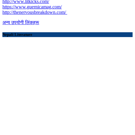
http://www.litkicks.com/
https://www.guernicamag.com/
http://thenervousbreakdown.com/
अन्य उपयोगी लिंकहरू
Nepali Literature