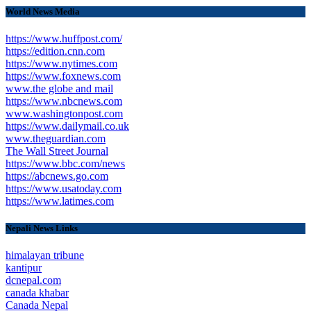
World News Media
https://www.huffpost.com/
https://edition.cnn.com
https://www.nytimes.com
https://www.foxnews.com
www.the globe and mail
https://www.nbcnews.com
www.washingtonpost.com
https://www.dailymail.co.uk
www.theguardian.com
The Wall Street Journal
https://www.bbc.com/news
https://abcnews.go.com
https://www.usatoday.com
https://www.latimes.com
Nepali News Links
himalayan tribune
kantipur
dcnepal.com
canada khabar
Canada Nepal​