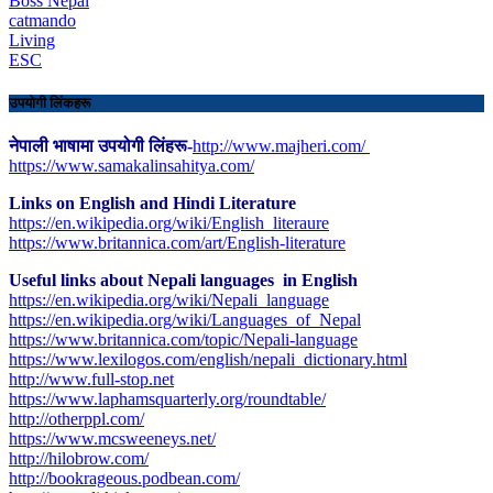
Boss Nepal
catmando
Living
ESC
उपयोगी लिंकहरू
नेपाली भाषामा उपयोगी लिंहरू-
http://www.majheri.com/
https://www.samakalinsahitya.com/
Links on English and Hindi Literature
https://en.wikipedia.org/wiki/English_literaure
https://www.britannica.com/art/English-literature
Useful links about Nepali languages in English
https://en.wikipedia.org/wiki/Nepali_language
https://en.wikipedia.org/wiki/Languages_of_Nepal
https://www.britannica.com/topic/Nepali-language
https://www.lexilogos.com/english/nepali_dictionary.html
​http://www.full-stop.net
https://www.laphamsquarterly.org/roundtable/
http://otherppl.com/
https://www.mcsweeneys.net/
http://hilobrow.com/
http://bookrageous.podbean.com/