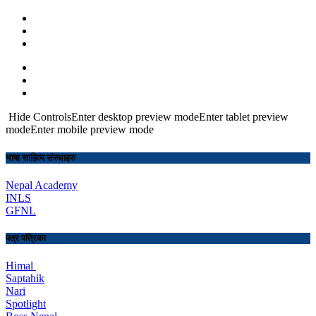
Hide ControlsEnter desktop preview modeEnter tablet preview
modeEnter mobile preview mode
भाषा साहित्य संस्थाहरु
Nepal Academy
INLS
GFNL
पत्र पत्रिका
Himal
Saptahik
Nari
Spotlight