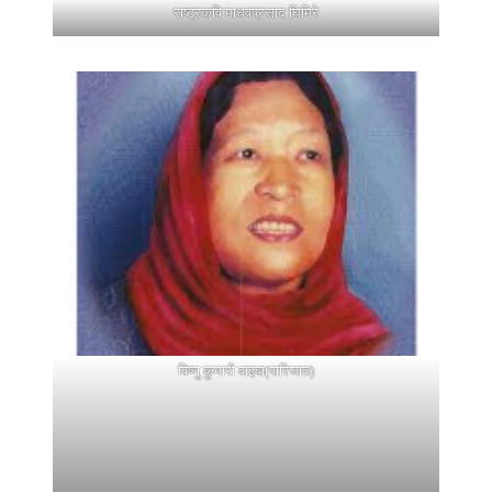
राष्ट्रकवि माधवप्रसाद घिमिरे
विष्णु कुमारी वाइबा(पारिजात)