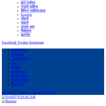
बाल प्रतिभा
नेपाली साहित्य
बिभिन्न साहित्य/कला
English
जीवनी
साइनो
पुस्तक अंश
चिठ्ठीपत्र
बालगीत
Facebook
Twitter
Instagram
हाम्रो बारेमा
सन्देशहरू
अडिओ/भिडियो
भाषा
साहित्य
साहित्यकार
विश्व साहित्य
हिन्दी साहित्य
किताबहरु
Facebook
Twitter
LinkedIn
YouTube