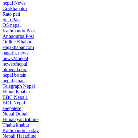
nepal News
Gorkhapatra
Rato pati
Seto Pati
OS nepal
Kathmandu Post
Annaourna Post
Online Khabar
etajakhabar.com
nagarik news
news24nepa
l
newsofnepal
hknepal.com
nepal britain
nepal japan
Telegraph Nepal
Himal Khabar
BBC Nepali
BRT Nepal
enepalese
Nepal Dubai
Himalayan tribune
Thaha khabar
Kathmandu Today
Nepali Haeadline