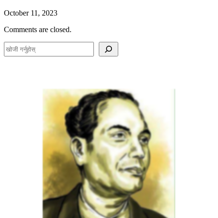
October 11, 2023
Comments are closed.
S
e
a
r
c
h