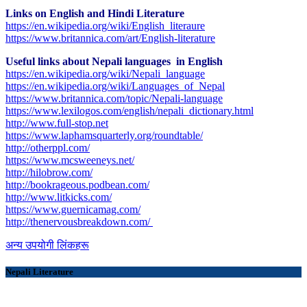
Links on English and Hindi Literature
https://en.wikipedia.org/wiki/English_literaure
https://www.britannica.com/art/English-literature
Useful links about Nepali languages in English
https://en.wikipedia.org/wiki/Nepali_language
https://en.wikipedia.org/wiki/Languages_of_Nepal
https://www.britannica.com/topic/Nepali-language
https://www.lexilogos.com/english/nepali_dictionary.html
​http://www.full-stop.net
https://www.laphamsquarterly.org/roundtable/
http://otherppl.com/
https://www.mcsweeneys.net/
http://hilobrow.com/
http://bookrageous.podbean.com/
http://www.litkicks.com/
https://www.guernicamag.com/
http://thenervousbreakdown.com/
अन्य उपयोगी लिंकहरू
Nepali Literature