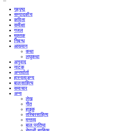
गृहपृष्‍ठ
सम्पादकीय
कविता
समीक्षा
गजल
मुक्तक
निबन्ध
आख्यान
कथा
लघुकथा
अनुवाद
नाटक
अन्तर्वार्ता
हास्यव्यङ्ग्य
बालसाहित्य
समाचार
अन्य
लेख
गीत
हाइकु
तस्बिरसाहित्य
मन्तव्य
बाल प्रतिभा
नेपाली साहित्य