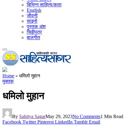
बिभिन्न साहित्य/कला
English
जीवनी
साइनो
पुस्तक अंश
चिठ्ठीपत्र
बालगीत
Home
»
धमिलो मुहान
मुक्तक
धमिलो मुहान
By
Sahitya Sagar
May 29, 2023
No Comments
1 Min Read
Facebook
Twitter
Pinterest
LinkedIn
Tumblr
Email