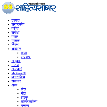
गृहपृष्‍ठ
सम्पादकीय
कविता
समीक्षा
गजल
मुक्तक
निबन्ध
आख्यान
कथा
लघुकथा
अनुवाद
नाटक
अन्तर्वार्ता
हास्यव्यङ्ग्य
बालसाहित्य
समाचार
अन्य
लेख
गीत
हाइकु
तस्बिरसाहित्य
मन्तव्य