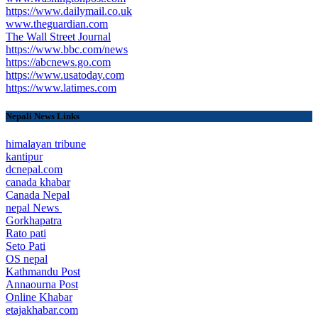
https://www.dailymail.co.uk
www.theguardian.com
The Wall Street Journal
https://www.bbc.com/news
https://abcnews.go.com
https://www.usatoday.com
https://www.latimes.com
Nepali News Links
himalayan tribune
kantipur
dcnepal.com
canada khabar
Canada Nepal​
nepal News
Gorkhapatra
Rato pati
Seto Pati
OS nepal
Kathmandu Post
Annaourna Post
Online Khabar
etajakhabar.com