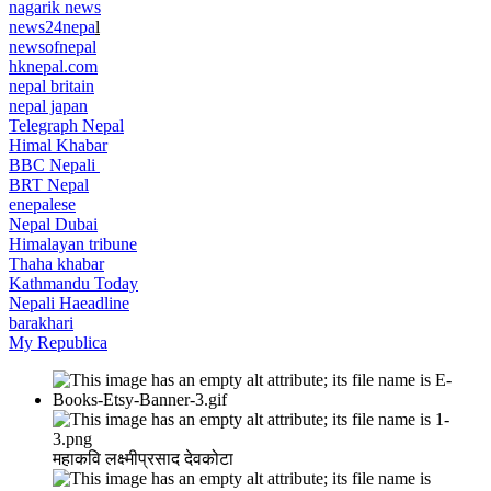
nagarik news
news24nepa
l
newsofnepal
hknepal.com
nepal britain
nepal japan
Telegraph Nepal
Himal Khabar
BBC Nepali
BRT Nepal
enepalese
Nepal Dubai
Himalayan tribune
Thaha khabar
Kathmandu Today
Nepali Haeadline
barakhari
My Republica
महाकवि लक्ष्मीप्रसाद देवकोटा