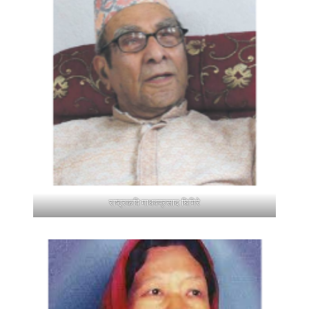
राष्ट्रकवि माधवप्रसाद घिमिरे