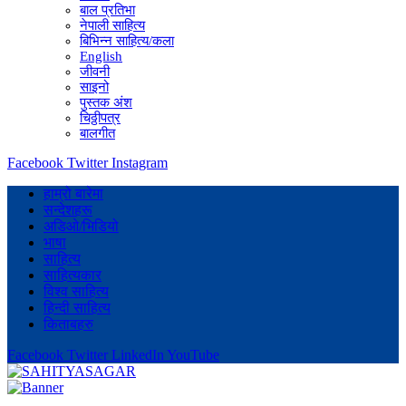
बाल प्रतिभा
नेपाली साहित्य
बिभिन्न साहित्य/कला
English
जीवनी
साइनो
पुस्तक अंश
चिठ्ठीपत्र
बालगीत
Facebook
Twitter
Instagram
हाम्रो बारेमा
सन्देशहरू
अडिओ/भिडियो
भाषा
साहित्य
साहित्यकार
विश्व साहित्य
हिन्दी साहित्य
किताबहरु
Facebook
Twitter
LinkedIn
YouTube