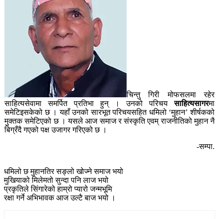
चिन्तु गिरी मोफसलमा रहेर
साहित्यसेवामा समर्पित प्रतिभा हुन् । उनको परिचय
साहित्यसागर
मा
समेटिइसकेको छ । यहाँ उनको सारभूत परिचयसहित धमिलो ‘मुहान’ शीर्षकको
मुक्तक समेटिएको छ । यसले आज समाज र संस्कृति एवम् राजनीतिको मुहान नै
बिग्रँदै गएको पक्ष उजागर गरिएको छ ।
-सम्पा.
धमिलो छ मुहानतिर सङ्लो खोज्ने समाज भयो
मुखियाको मिलेमतो सुन्दा पनि लाज भयो
प्रकृतिले सिंगारेको हाम्रो प्यारो जन्मभूमि
रक्षा गर्ने अभिभावक आज उल्टै बाज भयो ।