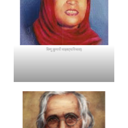
विष्णु कुमारी वाइबा(पारिजात)