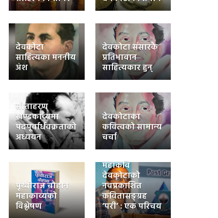
देवकोटा
देवकोटा संसारकै
साहित्यका मननीय
प्रतिभावान
अंश
साहित्यकार हुन्
सीताहरण
खण्डकाव्यमा
देवकोटाका
पदपूर्वार्धवक्रताको
कवित्वको सामान्य
अध्ययन
चर्चा
महाकवि
देवकोटाको
पृथ्वीराज चौहान
नवप्रकाशित
महाकाव्यको
कवितासङ्ग्रह
विश्लेषण
‘परी’ : एक परिचय