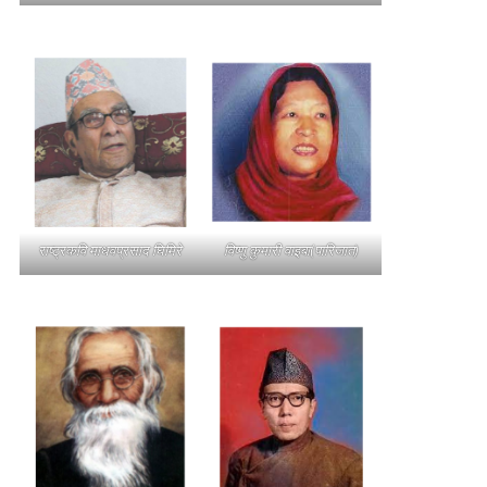
राष्ट्रकवि माधवप्रसाद घिमिरे
विष्णु कुमारी वाइबा(पारिजात)