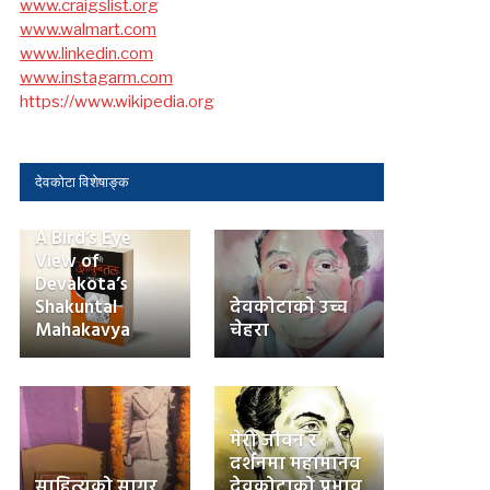
www.craigslist.org
www.walmart.com
www.linkedin.com
www.instagarm.com
https://www.wikipedia.org
देवकोटा विशेषाङ्क
A Bird’s Eye
View of
Devakota’s
Shakuntal
देवकोटाको उच्च
Mahakavya
चेहरा
मेरो जीवन र
दर्शनमा महामानव
साहित्यको सागर
देवकोटाको प्रभाव