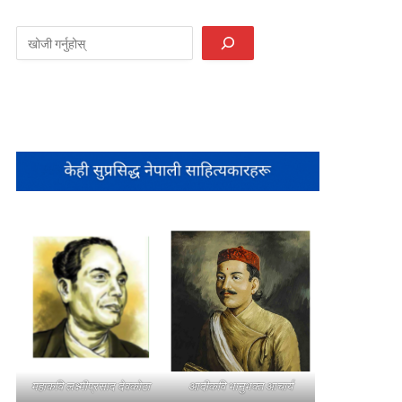
महाकवि लक्ष्मीप्रसाद देवकोटा
आदीकवि भानुभक्त आचार्य