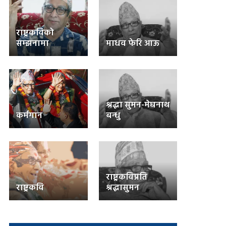
राष्ट्रकविको
सम्झनामा
माधव फेरि आऊ
श्रद्धा सुमन-मेघनाथ
कर्मगान
बन्धु
राष्ट्रकविप्रति
राष्ट्रकवि
श्रद्धासुमन