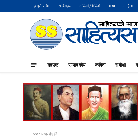
हाम्रो बारेमा
सन्देशहरू
अडिओ/भिडियो
भाषा
साहित्य
गृहपृष्‍ठ
सम्पादकीय
कविता
समीक्षा
Home
»
रहर हुँदाहुँदै