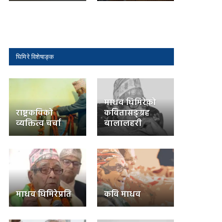
घिमिरे विशेषाङ्क
माधव घिमिरेको
राष्ट्रकविको
कवितासङ्ग्रह
व्यक्तित्व चर्चा
बालालहरी
माधव घिमिरेप्रति
कवि माधव