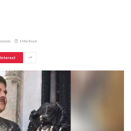
mments
1 Min Read
interest