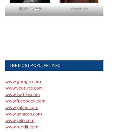
लेखनाथ पौड्याल
बालकृष्ण-सम
THE MOST POPULAR LINKS
www.google.com
www.youtube.com
www.twitter.com
www.facebook.com
www.yahoo.com
www.amazon.com
www.yelp.com
www.reddit.com