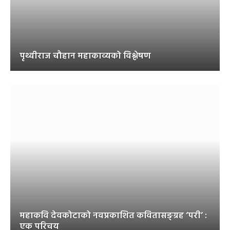
पृथ्वीराज चौहान महाकाव्यको विश्लेषण
महाकवि देवकोटाको नवप्रकाशित कवितासङ्ग्रह ‘परी’ :
एक परिचय