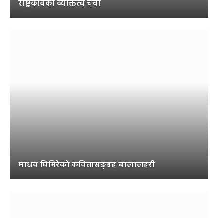
राष्ट्रकविको व्यक्तित्व चर्चा
माधव घिमिरेको कवितासङ्ग्रह बालालहरी