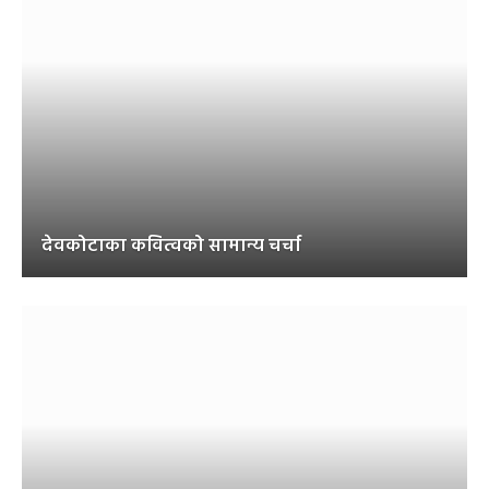
देवकोटाका कवित्वको सामान्य चर्चा