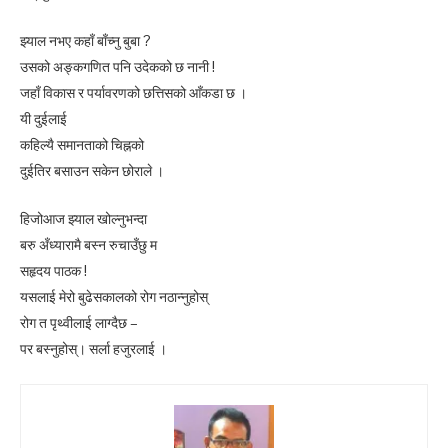
झ्याल नभए कहाँ बाँच्नु बुबा ?
उसको अङ्कगणित पनि उदेकको छ नानी !
जहाँ विकास र पर्यावरणको छत्तिसको आँकडा छ ।
यी दुईलाई
कहिल्यै समानताको चिह्नको
दुईतिर बसाउन सकेन छोराले ।
हिजोआज झ्याल खोल्नुभन्दा
बरु अँध्यारामै बस्न रुचाउँछु म
सहृदय पाठक !
यसलाई मेरो बुढेसकालको रोग नठान्नुहोस्
रोग त पृथ्वीलाई लाग्दैछ –
पर बस्नुहोस्। सर्ला हजुरलाई ।