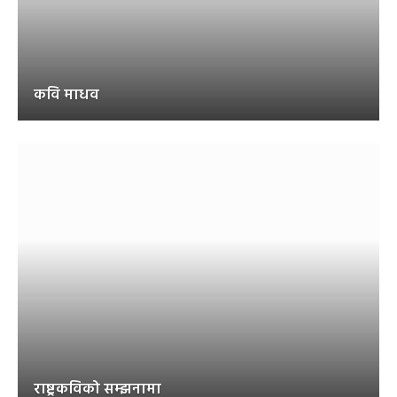
कवि माधव
राष्ट्रकविको सम्झनामा