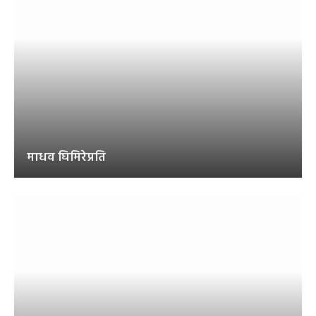
माधव घिमिरेप्रति