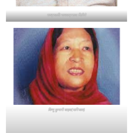
राष्ट्रकवि माधवप्रसाद घिमिरे
विष्णु कुमारी वाइबा(पारिजात)