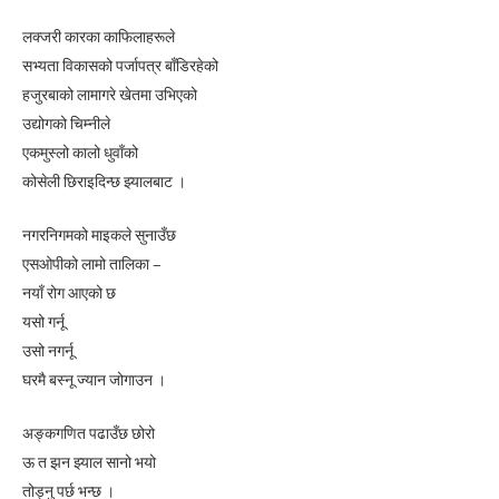
लक्जरी कारका काफिलाहरूले
सभ्यता विकासको पर्जापत्र बाँडिरहेको
हजुरबाको लामागरे खेतमा उभिएको
उद्योगको चिम्नीले
एकमुस्लो कालो धुवाँको
कोसेली छिराइदिन्छ झ्यालबाट ।
नगरनिगमको माइकले सुनाउँछ
एसओपीको लामो तालिका –
नयाँ रोग आएको छ
यसो गर्नू
उसो नगर्नू
घरमै बस्नू ज्यान जोगाउन ।
अङ्कगणित पढाउँछ छोरो
ऊ त झन झ्याल सानो भयो
तोड्नु पर्छ भन्छ ।