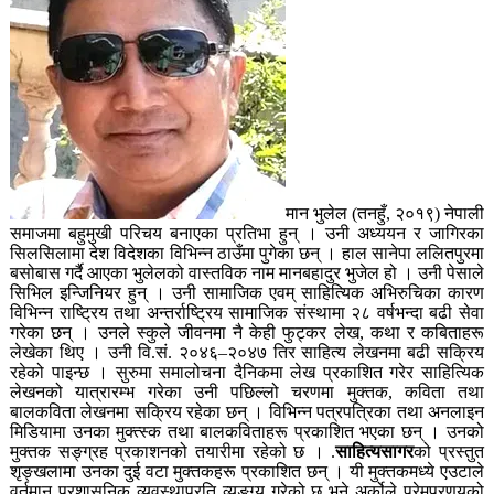
मान भुलेल (तनहुँ, २०१९) नेपाली
समाजमा बहुमुखी परिचय बनाएका प्रतिभा हुन् । उनी अध्ययन र जागिरका
सिलसिलामा देश विदेशका विभिन्न ठाउँमा पुगेका छन् । हाल सानेपा ललितपुरमा
बसोबास गर्दै आएका भुलेलको वास्तविक नाम मानबहादुर भुजेल हो । उनी पेसाले
सिभिल इन्जिनियर हुन् । उनी सामाजिक एवम् साहित्यिक अभिरुचिका कारण
विभिन्न राष्ट्रिय तथा अन्तर्राष्ट्रिय सामाजिक संस्थामा २८ वर्षभन्दा बढी सेवा
गरेका छन् । उनले स्कुले जीवनमा नै केही फुट्कर लेख, कथा र कबिताहरू
लेखेका थिए । उनी वि.सं. २०४६–२०४७ तिर साहित्य लेखनमा बढी सक्रिय
रहेको पाइन्छ । सुरुमा समालोचना दैनिकमा लेख प्रकाशित गरेर साहित्यिक
लेखनको यात्रारम्भ गरेका उनी पछिल्लो चरणमा मुक्तक, कविता तथा
बालकविता लेखनमा सक्रिय रहेका छन् । विभिन्न पत्रपत्रिका तथा अनलाइन
मिडियामा उनका मुक्त्स्क तथा बालकविताहरू प्रकाशित भएका छन् । उनको
मुक्तक सङ्ग्रह प्रकाशनको तयारीमा रहेको छ । .
साहित्यसागर
को प्रस्तुत
शृङ्खलामा उनका दुई वटा मुक्तकहरू प्रकाशित छन् । यी मुक्तकमध्ये एउटाले
वर्तमान प्रशासनिक व्यवस्थाप्रति व्यङ्ग्य गरेको छ भने अर्कोले प्रेमप्रणयको