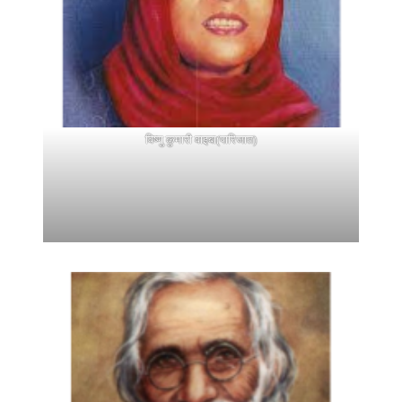
विष्णु कुमारी वाइबा(पारिजात)