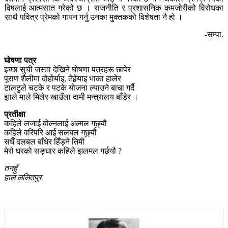
विषलाई आत्मसात गरेको छ । राजनीति र प्रशासनिक कमजोरीको विरोधका
साथै पवित्र प्रेमको गायन गर्नु उनका मुक्तकको विशेषता नै हो ।
-सम्पा.
घोषणा पत्र
इच्छा सुची जस्ता देखिने घोषणा पत्रहरू छापेर
पूराण शैलीमा दोहोर्याइ, तेहेर्‍याइ भाका हालेर
टालटुले चटके र पटके योजना ल्याउने बाचा गर्दै
झाले माले मिलेर खाउँला दामी मन्त्रालय बाँडेर ।
प्रतीक्षा
कहिले लजाई बोल्नलाई अल्मल गछ्र्यौ
कहिले वरिपरि आई सलबल गछ्र्यौ
सधैँ दलबल बाँधेर हिँड्ने तिमी
मेरो घरको सङ्घार कहिले झलमल गर्छयौ ?
तनहुँ
हाल ललितपुर