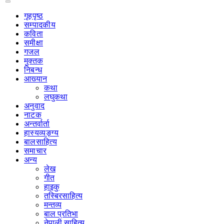
गृहपृष्‍ठ
सम्पादकीय
कविता
समीक्षा
गजल
मुक्तक
निबन्ध
आख्यान
कथा
लघुकथा
अनुवाद
नाटक
अन्तर्वार्ता
हास्यव्यङ्ग्य
बालसाहित्य
समाचार
अन्य
लेख
गीत
हाइकु
तस्बिरसाहित्य
मन्तव्य
बाल प्रतिभा
नेपाली साहित्य