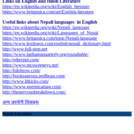
Links on English and Hindi Literature
https://en.wikipedia.org/wiki/English_literaure
https://www.britannica.com/art/English-literature
Useful links about Nepali languages in English
https://en.wikipedia.org/wiki/Nepali_language
https://en.wikipedia.org/wiki/Languages_of_Nepal
https://www.britannica.com/topic/Nepali-language
https://www.lexilogos.com/english/nepali_dictionary.html
​http://www.full-stop.net
https://www.laphamsquarterly.org/roundtable/
http://otherppl.com/
https://www.mcsweeneys.net/
http://hilobrow.com/
http://bookrageous.podbean.com/
http://www.litkicks.com/
https://www.guernicamag.com/
http://thenervousbreakdown.com/
अन्य उपयोगी लिंकहरू
Nepali Literature