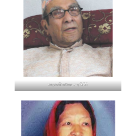
राष्ट्रकवि माधवप्रसाद घिमिरे