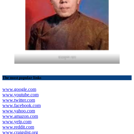
बालकृष्ण-सम
The most popular links
www.google.com
www.youtube.com
www.twitter.com
www.facebook.com
www.yahoo.com
www.amazon.com
www.yelp.com
www.reddit.com
www.craigslist.org