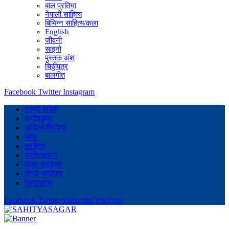
बाल प्रतिभा
नेपाली साहित्य
बिभिन्न साहित्य/कला
English
जीवनी
साइनो
पुस्तक अंश
चिठ्ठीपत्र
बालगीत
Facebook
Twitter
Instagram
हाम्रो बारेमा
सन्देशहरू
अडिओ/भिडियो
भाषा
साहित्य
साहित्यकार
विश्व साहित्य
हिन्दी साहित्य
किताबहरु
Facebook
Twitter
LinkedIn
YouTube