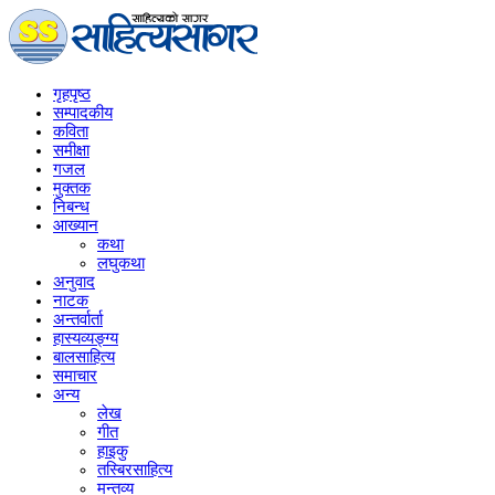
गृहपृष्‍ठ
सम्पादकीय
कविता
समीक्षा
गजल
मुक्तक
निबन्ध
आख्यान
कथा
लघुकथा
अनुवाद
नाटक
अन्तर्वार्ता
हास्यव्यङ्ग्य
बालसाहित्य
समाचार
अन्य
लेख
गीत
हाइकु
तस्बिरसाहित्य
मन्तव्य