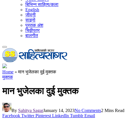
बिभिन्न साहित्य/कला
English
जीवनी
साइनो
पुस्तक अंश
चिठ्ठीपत्र
बालगीत
Home
»
मान भुजेलका दुई मुक्तक
मुक्तक
मान भुजेलका दुई मुक्तक
By
Sahitya Sagar
January 14, 2023
No Comments
2 Mins Read
Facebook
Twitter
Pinterest
LinkedIn
Tumblr
Email