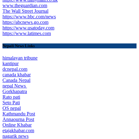
www.theguardian.com
The Wall Street Journal
https://www.bbc.com/news
https://abcnews.go.com
https://www.usatoday.com
https://www.latimes.com
Nepali News Links
himalayan tribune
kantipur
dcnepal.com
canada khabar
Canada Nepal​
nepal News
Gorkhapatra
Rato pati
Seto Pati
OS nepal
Kathmandu Post
Annaourna Post
Online Khabar
etajakhabar.com
nagarik news