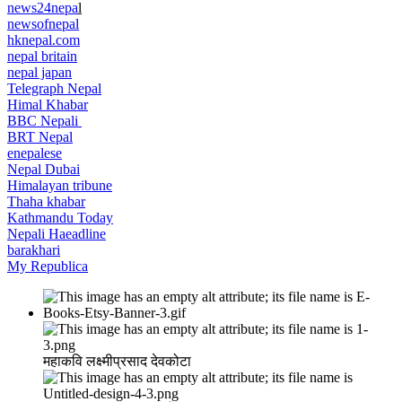
news24nepa
l
newsofnepal
hknepal.com
nepal britain
nepal japan
Telegraph Nepal
Himal Khabar
BBC Nepali
BRT Nepal
enepalese
Nepal Dubai
Himalayan tribune
Thaha khabar
Kathmandu Today
Nepali Haeadline
barakhari
My Republica
महाकवि लक्ष्मीप्रसाद देवकोटा