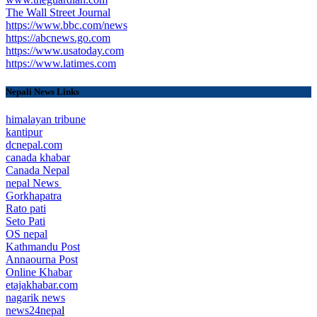
The Wall Street Journal
https://www.bbc.com/news
https://abcnews.go.com
https://www.usatoday.com
https://www.latimes.com
Nepali News Links
himalayan tribune
kantipur
dcnepal.com
canada khabar
Canada Nepal​
nepal News
Gorkhapatra
Rato pati
Seto Pati
OS nepal
Kathmandu Post
Annaourna Post
Online Khabar
etajakhabar.com
nagarik news
news24nepa
l