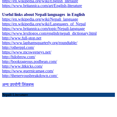
https://en.wikipedia.org/wiki/English_literaure
https://www.britannica.com/art/English-literature
Useful links about Nepali languages in English
https://en.wikipedia.org/wiki/Nepali_language
https://en.wikipedia.org/wiki/Languages_of_Nepal
https://www.britannica.com/topic/Nepali-language
https://www.lexilogos.com/english/nepali_dictionary.html
​http://www.full-stop.net
https://www.laphamsquarterly.org/roundtable/
http://otherppl.com/
https://www.mcsweeneys.net/
http://hilobrow.com/
http://bookrageous.podbean.com/
http://www.litkicks.com/
https://www.guernicamag.com/
http://thenervousbreakdown.com/
अन्य उपयोगी लिंकहरू
Nepali Literature