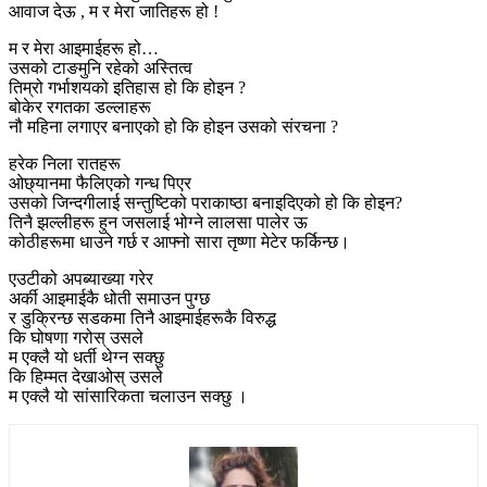
आवाज देऊ , म र मेरा जातिहरू हो !
म र मेरा आइमाईहरू हो…
उसको टाङमुनि रहेको अस्तित्व
तिम्रो गर्भाशयको इतिहास हो कि होइन ?
बोकेर रगतका डल्लाहरू
नौ महिना लगाएर बनाएको हो कि होइन उसको संरचना ?
हरेक निला रातहरू
ओछ्यानमा फैलिएको गन्ध पिएर
उसको जिन्दगीलाई सन्तुष्टिको पराकाष्ठा बनाइदिएको हो कि होइन?
तिनै झल्लीहरू हुन जसलाई भोग्ने लालसा पालेर ऊ
कोठीहरूमा धाउने गर्छ र आफ्नो सारा तृष्णा मेटेर फर्किन्छ।
एउटीको अपब्याख्या गरेर
अर्की आइमाईकै धोती समाउन पुग्छ
र डुक्रिन्छ सडकमा तिनै आइमाईहरूकै विरुद्ध
कि घोषणा गरोस् उसले
म एक्लै यो धर्ती थेग्न सक्छु
कि हिम्मत देखाओस् उसले
म एक्लै यो सांसारिकता चलाउन सक्छु ।