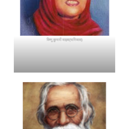
विष्णु कुमारी वाइबा(पारिजात)