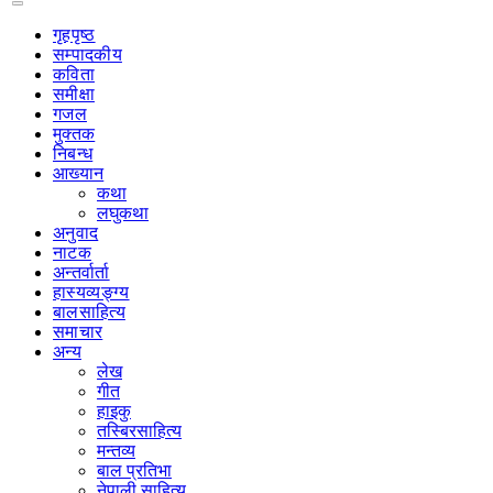
गृहपृष्‍ठ
सम्पादकीय
कविता
समीक्षा
गजल
मुक्तक
निबन्ध
आख्यान
कथा
लघुकथा
अनुवाद
नाटक
अन्तर्वार्ता
हास्यव्यङ्ग्य
बालसाहित्य
समाचार
अन्य
लेख
गीत
हाइकु
तस्बिरसाहित्य
मन्तव्य
बाल प्रतिभा
नेपाली साहित्य