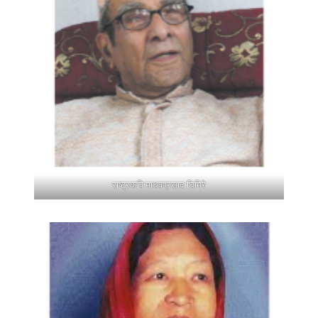
राष्ट्रकवि माधवप्रसाद घिमिरे