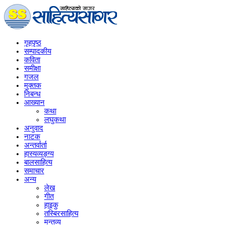
गृहपृष्‍ठ
सम्पादकीय
कविता
समीक्षा
गजल
मुक्तक
निबन्ध
आख्यान
कथा
लघुकथा
अनुवाद
नाटक
अन्तर्वार्ता
हास्यव्यङ्ग्य
बालसाहित्य
समाचार
अन्य
लेख
गीत
हाइकु
तस्बिरसाहित्य
मन्तव्य