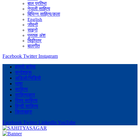
बाल प्रतिभा
नेपाली साहित्य
बिभिन्न साहित्य/कला
English
जीवनी
साइनो
पुस्तक अंश
चिठ्ठीपत्र
बालगीत
Facebook
Twitter
Instagram
हाम्रो बारेमा
सन्देशहरू
अडिओ/भिडियो
भाषा
साहित्य
साहित्यकार
विश्व साहित्य
हिन्दी साहित्य
किताबहरु
Facebook
Twitter
LinkedIn
YouTube