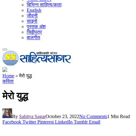
बिभिन्न साहित्य/कला
English
जीवनी
साइनो
पुस्तक अंश
चिठ्ठीपत्र
बालगीत
Home
»
मेरो युद्ध
कविता
मेरो युद्ध
By
Sahitya Sagar
October 23, 2022
No Comments
1 Min Read
Facebook
Twitter
Pinterest
LinkedIn
Tumblr
Email