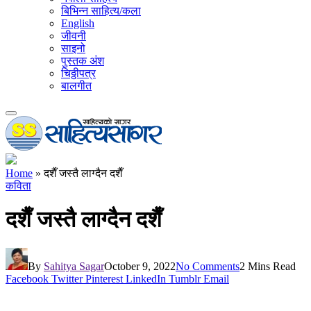
बिभिन्न साहित्य/कला
English
जीवनी
साइनो
पुस्तक अंश
चिठ्ठीपत्र
बालगीत
Home
»
दशैँ जस्तै लाग्दैन दशैँ
कविता
दशैँ जस्तै लाग्दैन दशैँ
By
Sahitya Sagar
October 9, 2022
No Comments
2 Mins Read
Facebook
Twitter
Pinterest
LinkedIn
Tumblr
Email