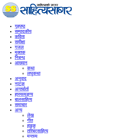
गृहपृष्‍ठ
सम्पादकीय
कविता
समीक्षा
गजल
मुक्तक
निबन्ध
आख्यान
कथा
लघुकथा
अनुवाद
नाटक
अन्तर्वार्ता
हास्यव्यङ्ग्य
बालसाहित्य
समाचार
अन्य
लेख
गीत
हाइकु
तस्बिरसाहित्य
मन्तव्य