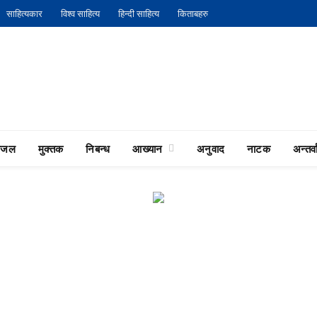
साहित्यकार
विश्व साहित्य
हिन्दी साहित्य
किताबहरु
गजल
मुक्तक
निबन्ध
आख्यान
अनुवाद
नाटक
अन्तर्वा