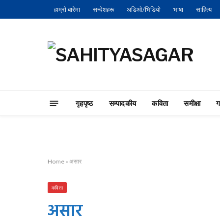
हाम्रो बारेमा
सन्देशहरू
अडिओ/भिडियो
भाषा
साहित्य
गृहपृष्‍ठ
सम्पादकीय
कविता
समीक्षा
Home
»
असार
कविता
असार