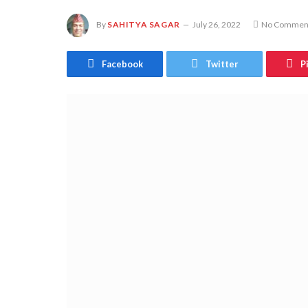
By
SAHITYA SAGAR
July 26, 2022
No Commen
Facebook
Twitter
P