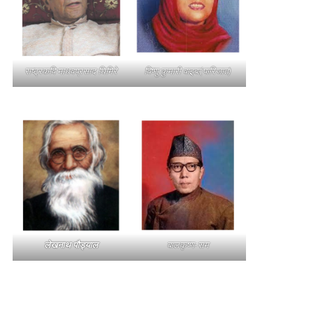
राष्ट्रकवि माधवप्रसाद घिमिरे
विष्णु कुमारी वाइबा(पारिजात)
लेखनाथ पौड्याल
बालकृष्ण-सम