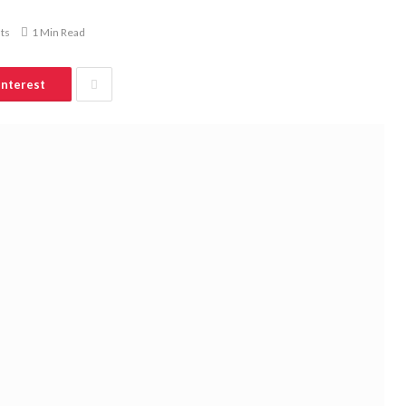
ts
1 Min Read
interest