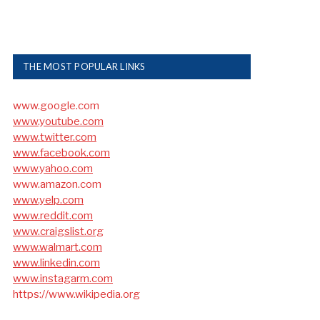
THE MOST POPULAR LINKS
www.google.com
www.youtube.com
www.twitter.com
www.facebook.com
www.yahoo.com
www.amazon.com
www.yelp.com
www.reddit.com
www.craigslist.org
www.walmart.com
www.linkedin.com
www.instagarm.com
https://www.wikipedia.org