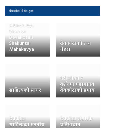
देवकोटा विशेषाङ्क
A Bird’s Eye
View of
Devakota’s
Shakuntal
देवकोटाको उच्च
Mahakavya
चेहरा
मेरो जीवन र
दर्शनमा महामानव
साहित्यको सागर
देवकोटाको प्रभाव
देवकोटा
देवकोटा संसारकै
साहित्यका मननीय
प्रतिभावान