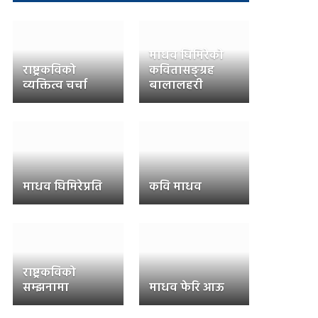
माधव घिमिरेको
राष्ट्रकविको
कवितासङ्ग्रह
व्यक्तित्व चर्चा
बालालहरी
माधव घिमिरेप्रति
कवि माधव
राष्ट्रकविको
सम्झनामा
माधव फेरि आऊ