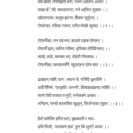
वर्षा बोकी, रिमिझिमी बनी, नाच्न थालिन् असार ।
पाखा बँेसी, समतलगरा, गर्न थालिन् सुसार ।।
खोलानाला, कलुष झरना, बैँसमा जुर्मुराए ।
रोपारेका, रसिक रसना, प्रीत पोख्दै सुसाए ।।१।।
रोपार्नीका, तन वदनमा, बाउसे पङ्क छेप्छन् ।
रोपार्नी झन्, त्वरित गतिमा, मृत्तिका लेपिदिन्छन् ।।
ब्याडे, लाठे, चमचम भए, दोहरी गीतसाथ ।
रोपार्नीका, छमछमसँगै, खुल्दछन् प्रेम बात ।।२।।
ढाक्छन् व्योमै,‘घन’–सघन भै, गर्जिंदै धूमयोनि ।
धर्ती सिँच्ने, ‘प्रकृति–जननी’, विश्वब्रह्माण्ड ज्योति ।।
मानो रोपी फसल त मुरी, भर्नसक्ने असार –
भन्छिन्, मान्छे श्रमसिप खुलून्, सिर्जनाका जुहार ।।३।।
हेर्दा चारैतिर हरित छन्, वृक्षबल्ली र पात–
छोपे मिल्दै, ‘जलकण हवा’, हुन् कि घुम्टी अपार ।।