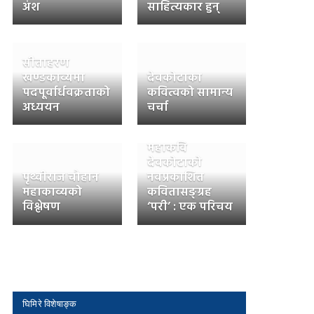
अंश
साहित्यकार हुन्
सीताहरण
खण्डकाव्यमा
देवकोटाका
पदपूर्वार्धवक्रताको
कवित्वको सामान्य
अध्ययन
चर्चा
महाकवि
देवकोटाको
पृथ्वीराज चौहान
नवप्रकाशित
महाकाव्यको
कवितासङ्ग्रह
विश्लेषण
‘परी’ : एक परिचय
घिमिरे विशेषाङ्क