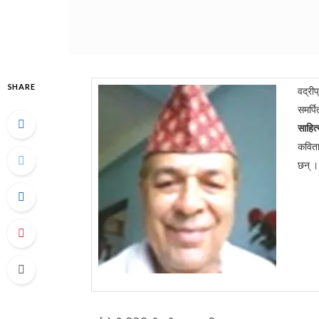
SHARE
वद्री
समर्प
साहित
कविताल
छन् ।