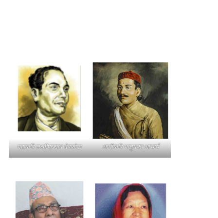
महाकवि लक्ष्मीप्रसाद देवकोटा
आदीकवि भानुभक्त आचार्य