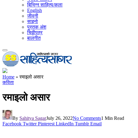
बिभिन्न साहित्य/कला
English
जीवनी
साइनो
पुस्तक अंश
चिठ्ठीपत्र
बालगीत
Home
»
रमाइलो असार
कविता
रमाइलो असार
By
Sahitya Sagar
July 26, 2022
No Comments
1 Min Read
Facebook
Twitter
Pinterest
LinkedIn
Tumblr
Email