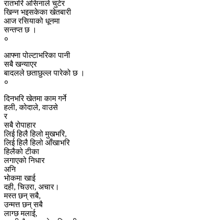
रातभरि असिनाले चुटेर
खिन्न भइसकेका खेतबारी
आज रसियाको धूनमा
सन्तप्त छ ।
०
आफ्ना पोल्टाभरिका पानी
सबै खन्याएर
बादलले छताछुल्ल पारेको छ ।
०
दिनभरि खेतमा काम गर्ने
हली, कोदाले, वाउसे
र
सबै रोपाहार
लिई हिलै हिलो मुखभरि,
लिई हिलै हिलो आँखाभरि
हिलैको टीका
लगाएको निधार
अनि
भोकमा खाई
दही, चिउरा, अचार।
मस्त छन् सबै,
उन्मत्त छन् सबै
लाग्छ मलाई,