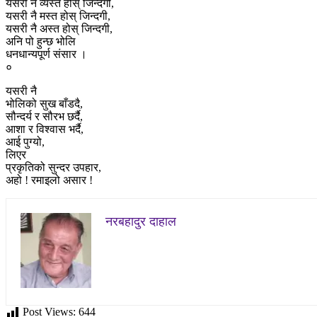
यसरी नै व्यस्त होस् जिन्दगी,
यसरी नै मस्त होस् जिन्दगी,
यसरी नै अस्त होस् जिन्दगी,
अनि पो हुन्छ भोलि
धनधान्यपूर्ण संसार ।
०
यसरी नै
भोलिको सुख बाँडदै,
सौन्दर्य र सौरभ छर्दै,
आशा र विश्वास भर्दै,
आई पुग्यो,
लिएर
प्रकृतिको सुन्दर उपहार,
अहो ! रमाइलो असार !
नरबहादुर दाहाल
Post Views:
644