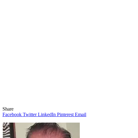
Share
Facebook
Twitter
LinkedIn
Pinterest
Email