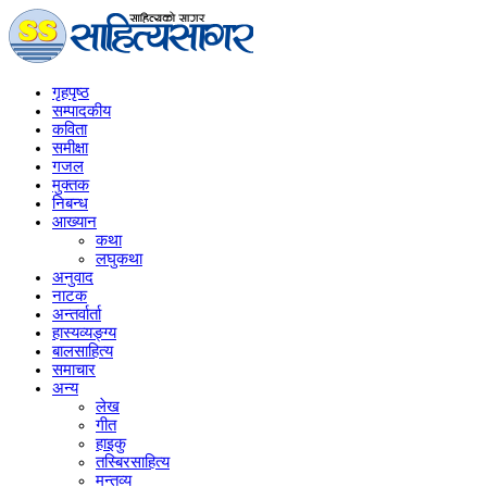
गृहपृष्‍ठ
सम्पादकीय
कविता
समीक्षा
गजल
मुक्तक
निबन्ध
आख्यान
कथा
लघुकथा
अनुवाद
नाटक
अन्तर्वार्ता
हास्यव्यङ्ग्य
बालसाहित्य
समाचार
अन्य
लेख
गीत
हाइकु
तस्बिरसाहित्य
मन्तव्य