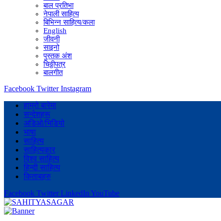
बाल प्रतिभा
नेपाली साहित्य
बिभिन्न साहित्य/कला
English
जीवनी
साइनो
पुस्तक अंश
चिठ्ठीपत्र
बालगीत
Facebook
Twitter
Instagram
हाम्रो बारेमा
सन्देशहरू
अडिओ/भिडियो
भाषा
साहित्य
साहित्यकार
विश्व साहित्य
हिन्दी साहित्य
किताबहरु
Facebook
Twitter
LinkedIn
YouTube