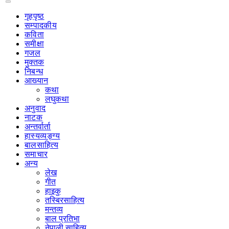
गृहपृष्‍ठ
सम्पादकीय
कविता
समीक्षा
गजल
मुक्तक
निबन्ध
आख्यान
कथा
लघुकथा
अनुवाद
नाटक
अन्तर्वार्ता
हास्यव्यङ्ग्य
बालसाहित्य
समाचार
अन्य
लेख
गीत
हाइकु
तस्बिरसाहित्य
मन्तव्य
बाल प्रतिभा
नेपाली साहित्य