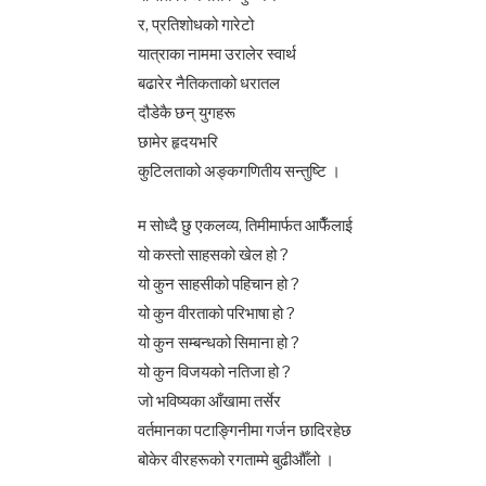
र, प्रतिशोधको गारेटो
यात्राका नाममा उरालेर स्वार्थ
बढारेर नैतिकताको धरातल
दौडेकै छन् युगहरू
छामेर हृदयभरि
कुटिलताको अङ्कगणितीय सन्तुष्टि ।
म सोध्दै छु एकलव्य, तिमीमार्फत आफैँलाई
यो कस्तो साहसको खेल हो ?
यो कुन साहसीको पहिचान हो ?
यो कुन वीरताको परिभाषा हो ?
यो कुन सम्बन्धको सिमाना हो ?
यो कुन विजयको नतिजा हो ?
जो भविष्यका आँखामा तर्सेर
वर्तमानका पटाङ्गिनीमा गर्जन छादिरहेछ
बोकेर वीरहरूको रगताम्मे बुढीऔँलो ।