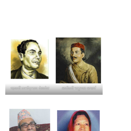
महाकवि लक्ष्मीप्रसाद देवकोटा
आदीकवि भानुभक्त आचार्य