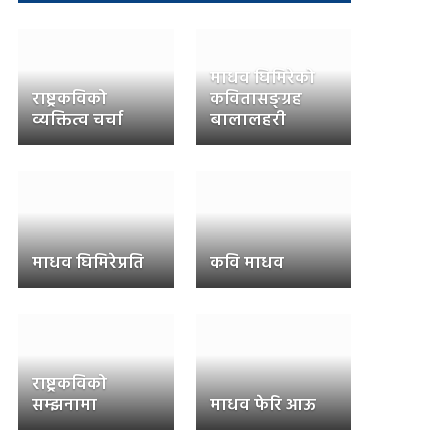
माधव घिमिरेको
राष्ट्रकविको
कवितासङ्ग्रह
व्यक्तित्व चर्चा
बालालहरी
माधव घिमिरेप्रति
कवि माधव
राष्ट्रकविको
सम्झनामा
माधव फेरि आऊ