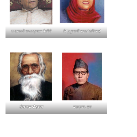
राष्ट्रकवि माधवप्रसाद घिमिरे
विष्णु कुमारी वाइबा(पारिजात)
लेखनाथ पौड्याल
बालकृष्ण-सम