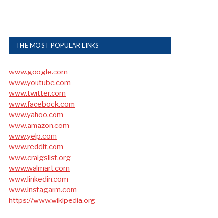
THE MOST POPULAR LINKS
www.google.com
www.youtube.com
www.twitter.com
www.facebook.com
www.yahoo.com
www.amazon.com
www.yelp.com
www.reddit.com
www.craigslist.org
www.walmart.com
www.linkedin.com
www.instagarm.com
https://www.wikipedia.org