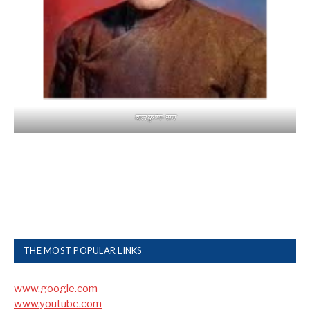
बालकृष्ण-सम
THE MOST POPULAR LINKS
www.google.com
www.youtube.com