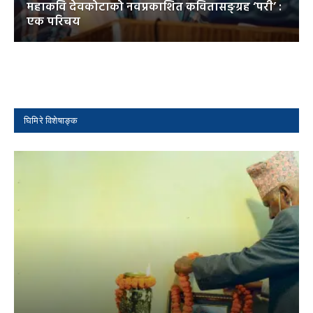
महाकवि देवकोटाको नवप्रकाशित कवितासङ्ग्रह ‘परी’ :
एक परिचय
घिमिरे विशेषाङ्क