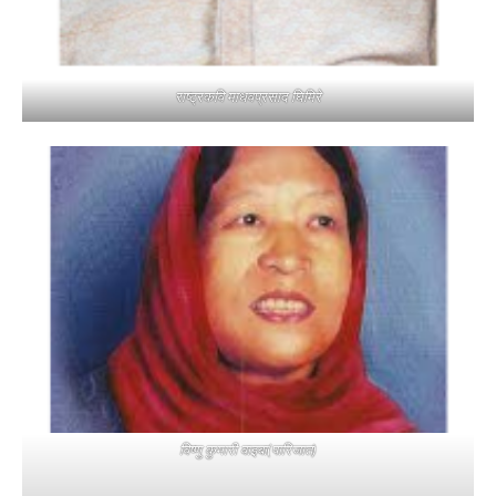
राष्ट्रकवि माधवप्रसाद घिमिरे
विष्णु कुमारी वाइबा(पारिजात)