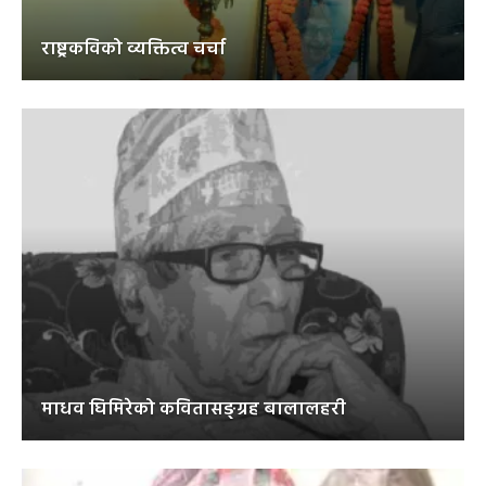
राष्ट्रकविको व्यक्तित्व चर्चा
माधव घिमिरेको कवितासङ्ग्रह बालालहरी