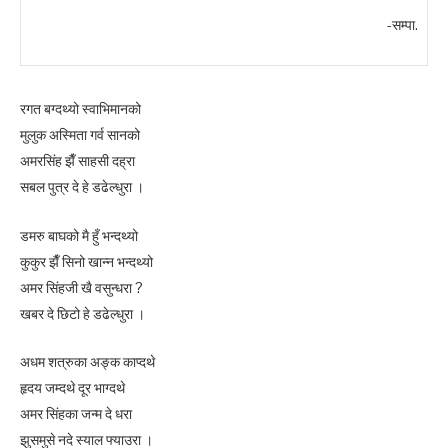
-सम्पा.
रगत बग्दथ्यो स्वाभिमानको
मुलुक अस्मिता गर्व सानको
अमरसिंह झैँ साहसी दह्रा
सबल पुत्र दे हे डढेल्धुरा ।
डमरु बाघको मै हुँ भन्दथ्यो
कुकुर झैँ सिनो खान्न भन्दथ्यो
अमर सिंहजी खै वसुन्धरा ?
खबर दे छिटो हे डढेल्धुरा ।
अधम शत्रुका अङ्क काप्दथे
हृदय जम्दथे दूर भाग्दथे
अमर सिंहका जन्म दे धरा
झुसमुसे नदे स्याल फ्याउरा ।