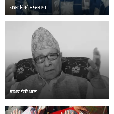
राष्ट्रकविको सम्झनामा
माधव फेरि आऊ