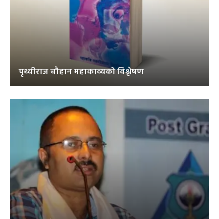
पृथ्वीराज चौहान महाकाव्यको विश्लेषण