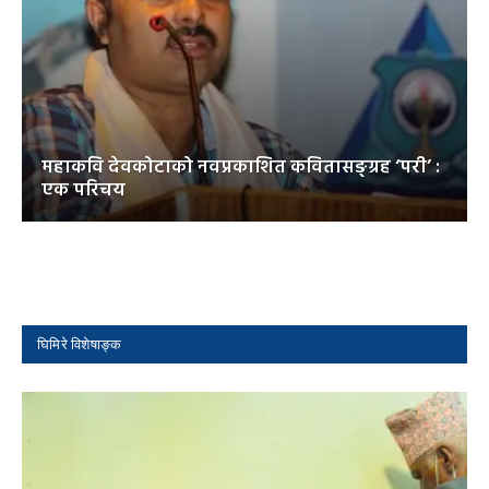
महाकवि देवकोटाको नवप्रकाशित कवितासङ्ग्रह ‘परी’ :
एक परिचय
घिमिरे विशेषाङ्क