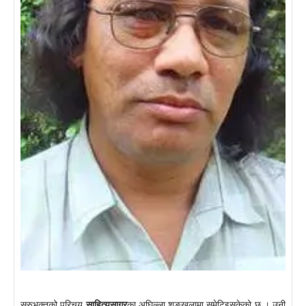
सरुभक्तको परिचय
साहित्यसागर
का अघिल्ला शृङ्खलामा समेटिइसकेको छ । उनी