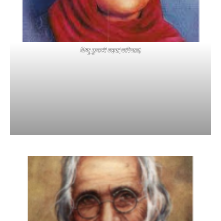
विष्णु कुमारी वाइबा(पारिजात)