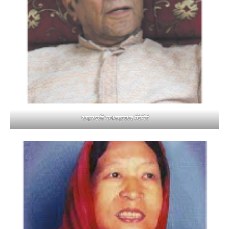
राष्ट्रकवि माधवप्रसाद घिमिरे