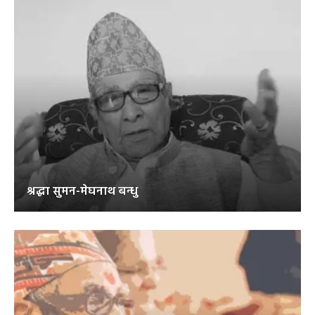
श्रद्धा सुमन-मेघनाथ बन्धु