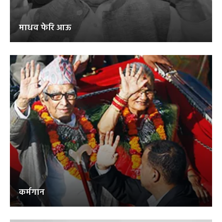
माधव फेरि आऊ
कर्मगान