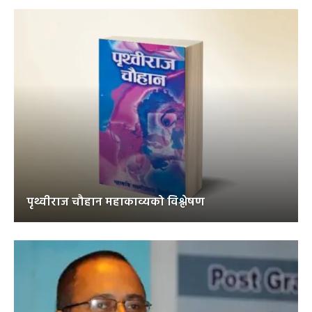
पृथ्वीराज चौहान महाकाव्यको विश्लेषण