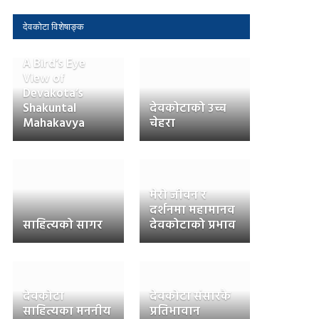
देवकोटा विशेषाङ्क
A Bird’s Eye
View of
Devakota’s
Shakuntal
देवकोटाको उच्च
Mahakavya
चेहरा
मेरो जीवन र
दर्शनमा महामानव
साहित्यको सागर
देवकोटाको प्रभाव
देवकोटा
देवकोटा संसारकै
साहित्यका मननीय
प्रतिभावान