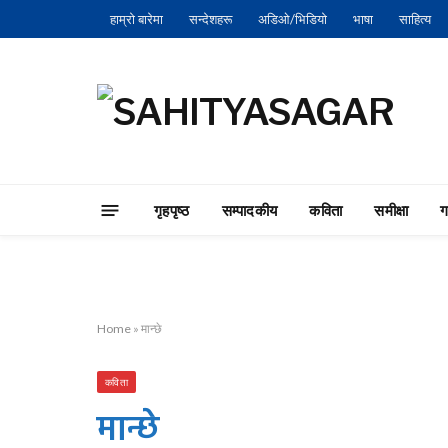
हाम्रो बारेमा
सन्देशहरू
अडिओ/भिडियो
भाषा
साहित्य
गृहपृष्‍ठ
सम्पादकीय
कविता
समीक्षा
Home
»
मान्छे
कविता
मान्छे