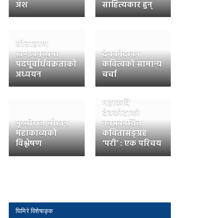
अंश
साहित्यकार हुन्
सीताहरण
खण्डकाव्यमा
देवकोटाका
पदपूर्वार्धवक्रताको
कवित्वको सामान्य
अध्ययन
चर्चा
महाकवि
देवकोटाको
पृथ्वीराज चौहान
नवप्रकाशित
महाकाव्यको
कवितासङ्ग्रह
विश्लेषण
‘परी’ : एक परिचय
घिमिरे विशेषाङ्क