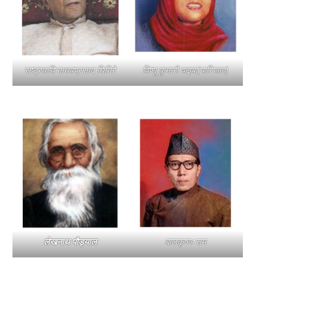
राष्ट्रकवि माधवप्रसाद घिमिरे
विष्णु कुमारी वाइबा(पारिजात)
लेखनाथ पौड्याल
बालकृष्ण-सम