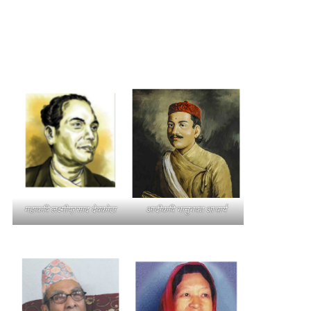
महाकवि लक्ष्मीप्रसाद देवकोटा
आदीकवि भानुभक्त आचार्य