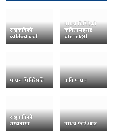
माधव घिमिरेको
राष्ट्रकविको
कवितासङ्ग्रह
व्यक्तित्व चर्चा
बालालहरी
माधव घिमिरेप्रति
कवि माधव
राष्ट्रकविको
सम्झनामा
माधव फेरि आऊ