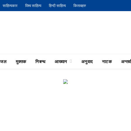
साहित्यकार
विश्व साहित्य
हिन्दी साहित्य
किताबहरु
गजल
मुक्तक
निबन्ध
आख्यान
अनुवाद
नाटक
अन्तर्वा