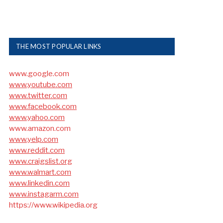
THE MOST POPULAR LINKS
www.google.com
www.youtube.com
www.twitter.com
www.facebook.com
www.yahoo.com
www.amazon.com
www.yelp.com
www.reddit.com
www.craigslist.org
www.walmart.com
www.linkedin.com
www.instagarm.com
https://www.wikipedia.org