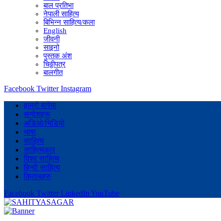
बाल प्रतिभा
नेपाली साहित्य
बिभिन्न साहित्य/कला
English
जीवनी
साइनो
पुस्तक अंश
चिठ्ठीपत्र
बालगीत
Facebook
Twitter
Instagram
हाम्रो बारेमा
सन्देशहरू
अडिओ/भिडियो
भाषा
साहित्य
साहित्यकार
विश्व साहित्य
हिन्दी साहित्य
किताबहरु
Facebook
Twitter
LinkedIn
YouTube