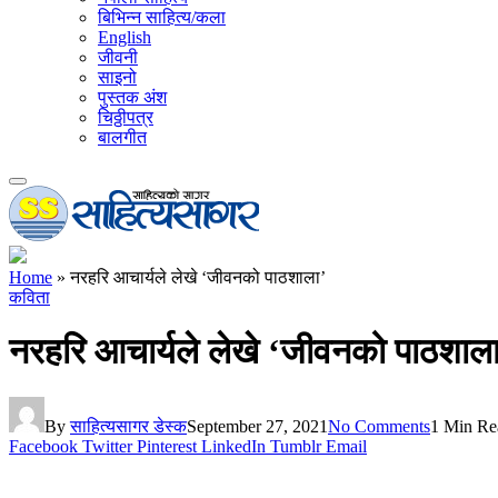
बिभिन्न साहित्य/कला
English
जीवनी
साइनो
पुस्तक अंश
चिठ्ठीपत्र
बालगीत
Home
»
नरहरि आचार्यले लेखे ‘जीवनको पाठशाला’
कविता
नरहरि आचार्यले लेखे ‘जीवनको पाठशाल
By
साहित्यसागर डेस्क
September 27, 2021
No Comments
1 Min Re
Facebook
Twitter
Pinterest
LinkedIn
Tumblr
Email