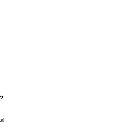
ा’
ad