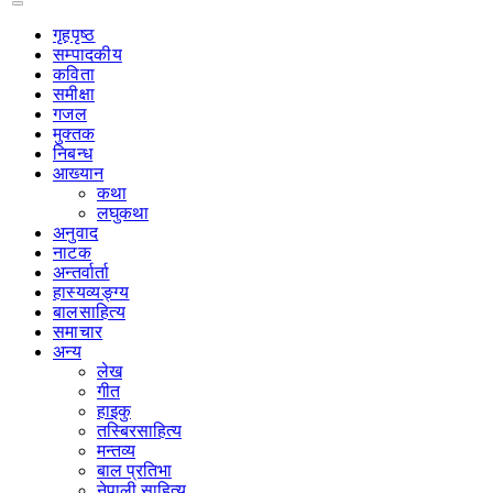
गृहपृष्‍ठ
सम्पादकीय
कविता
समीक्षा
गजल
मुक्तक
निबन्ध
आख्यान
कथा
लघुकथा
अनुवाद
नाटक
अन्तर्वार्ता
हास्यव्यङ्ग्य
बालसाहित्य
समाचार
अन्य
लेख
गीत
हाइकु
तस्बिरसाहित्य
मन्तव्य
बाल प्रतिभा
नेपाली साहित्य