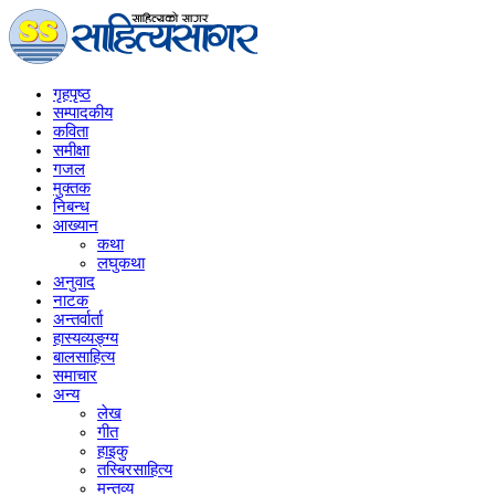
गृहपृष्‍ठ
सम्पादकीय
कविता
समीक्षा
गजल
मुक्तक
निबन्ध
आख्यान
कथा
लघुकथा
अनुवाद
नाटक
अन्तर्वार्ता
हास्यव्यङ्ग्य
बालसाहित्य
समाचार
अन्य
लेख
गीत
हाइकु
तस्बिरसाहित्य
मन्तव्य