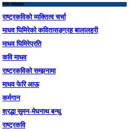
घिमिरे विशेषाङ्क
राष्ट्रकविको व्यक्तित्व चर्चा
माधव घिमिरेको कवितासङ्ग्रह बालालहरी
माधव घिमिरेप्रति
कवि माधव
राष्ट्रकविको सम्झनामा
माधव फेरि आऊ
कर्मगान
श्रद्धा सुमन-मेघनाथ बन्धु
राष्ट्रकवि