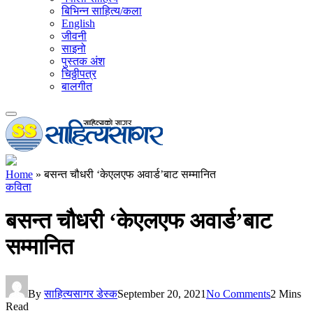
बिभिन्न साहित्य/कला
English
जीवनी
साइनो
पुस्तक अंश
चिठ्ठीपत्र
बालगीत
Home
»
बसन्त चौधरी ‘केएलएफ अवार्ड’बाट सम्मानित
कविता
बसन्त चौधरी ‘केएलएफ अवार्ड’बाट
सम्मानित
By
साहित्यसागर डेस्क
September 20, 2021
No Comments
2 Mins
Read