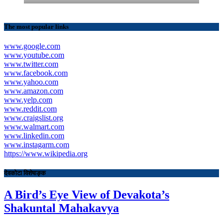
The most popular links
www.google.com
www.youtube.com
www.twitter.com
www.facebook.com
www.yahoo.com
www.amazon.com
www.yelp.com
www.reddit.com
www.craigslist.org
www.walmart.com
www.linkedin.com
www.instagarm.com
https://www.wikipedia.org
देवकोटा विशेषाङ्क
A Bird’s Eye View of Devakota’s
Shakuntal Mahakavya