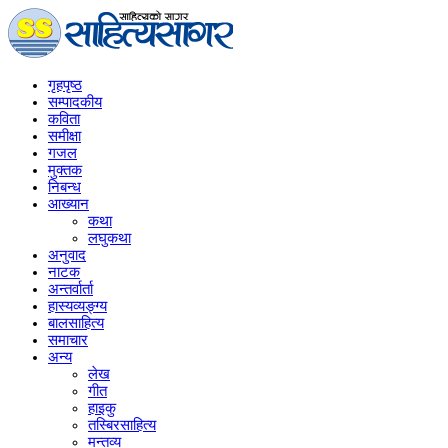
गृहपृष्‍ठ
सम्पादकीय
कविता
समीक्षा
गजल
मुक्तक
निबन्ध
आख्यान
कथा
लघुकथा
अनुवाद
नाटक
अन्तर्वार्ता
हास्यव्यङ्ग्य
बालसाहित्य
समाचार
अन्य
लेख
गीत
हाइकु
तस्बिरसाहित्य
मन्तव्य