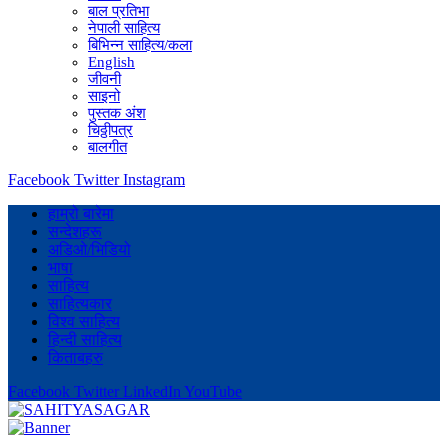
बाल प्रतिभा
नेपाली साहित्य
बिभिन्न साहित्य/कला
English
जीवनी
साइनो
पुस्तक अंश
चिठ्ठीपत्र
बालगीत
Facebook
Twitter
Instagram
हाम्रो बारेमा
सन्देशहरू
अडिओ/भिडियो
भाषा
साहित्य
साहित्यकार
विश्व साहित्य
हिन्दी साहित्य
किताबहरु
Facebook
Twitter
LinkedIn
YouTube