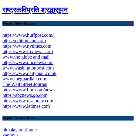
राष्ट्रकविप्रति श्रद्धासुमन
World News Media
https://www.huffpost.com/
https://edition.cnn.com
https://www.nytimes.com
https://www.foxnews.com
www.the globe and mail
https://www.nbcnews.com
www.washingtonpost.com
https://www.dailymail.co.uk
www.theguardian.com
The Wall Street Journal
https://www.bbc.com/news
https://abcnews.go.com
https://www.usatoday.com
https://www.latimes.com
Nepali News Links
himalayan tribune
kantipur