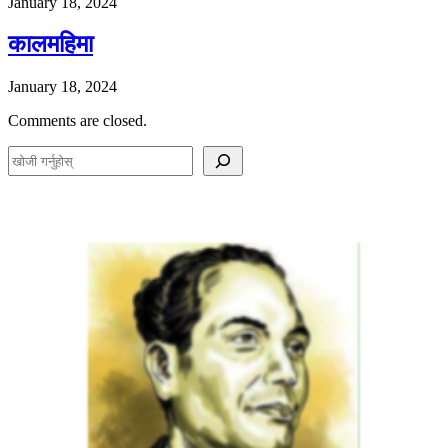
January 18, 2024
कालमहिमा
January 18, 2024
Comments are closed.
S
e
a
r
c
h