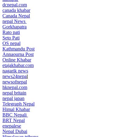
dcnepal.com
canada khabar
Canada Nepal​
nepal News
Gorkhapatra
Rato pati
Seto Pati
OS nepal
Kathmandu Post
Annaourna Post
Online Khabar
etajakhabar.com
nagarik news
news24nepa
l
newsofnepal
hknepal.com
nepal britain
nepal japan
Telegraph Nepal
Himal Khabar
BBC Nepali
BRT Nepal
enepalese
Nepal Dubai
Himalayan tribune