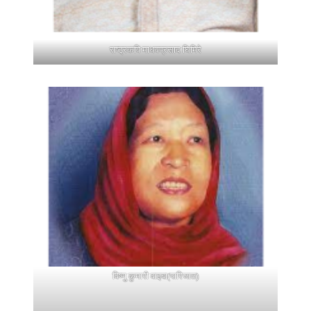
राष्ट्रकवि माधवप्रसाद घिमिरे
विष्णु कुमारी वाइबा(पारिजात)