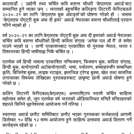
काठमाडौं । उद्योगी तथा चर्चित कवि बसन्त चौधरी ‘केएलएफ अवार्ड’बाट
सम्मानित हुने भएका छन् । भारतको बहुचर्चित कलिङ्गा लिटररी फेस्टिबलले
२०२०–२१ का लागि ‘केएलएफ बुक अवार्ड्स’को घोषणा गरेको हो । जसमा
‘केएलएफ पोएट्री बुक अफ दी इयर’ अवार्ड नेपालका बसन्त चौधरीलाई प्रदान
गरिने भएको हो ।
वर्ष २०२०–२१ का लागि केएलएफ पोएट्री बुक अफ दी इयरको अवार्ड नेपालका
चर्चित कवि बसन्त चौधरीको हिन्दी कविता संग्रह ‘अनेक पल औ मैं’ ले समेत
पाउने भएको छ । वाणी प्रकाशनबाट प्रकाशित यो पुस्तक नेपाल, भारत र
विश्वभरका हिन्दी भाषीमाझ निकै चर्चित छ ।
प्रत्येक वर्ष हिन्दी भाषामा प्रकाशित नन्फिक्सन, फिक्सन बुक, कविता संग्रह,
हिन्दी बुक, बायोग्राफी अटोबायोग्राफी, भाषा, पर्यावरण, बच्चाहरुसँग सम्बन्धित
कृति, बिजिनेश बुक्स, लाइफ स्टाइल, इमरजिङ ट्रेण्ड बुक्स, खेल तथा सामरिक
लगायतका विषयमा लेखिएका पुस्तकहरुबाट उत्कृष्ट छानी अवार्ड घोषणा हुने
गरेको छ ।
कलिंग लिटररी फेस्टिबल(केएलएफ) अन्तराष्ट्रिय स्तरमै चर्चित साहित्य
महोत्सव समेत हो, जुन प्रत्येक वर्ष भारतको ओडिसास्थित मन्दिरै मन्दिरहरुको
शहरले चिनिने भूवनेश्वरमा आयोजना गर्ने गरिन्छ ।
स्वतन्त्र अवार्ड छनौट समितिबाट छनौट भएका पुस्तकका सर्जकलाई आगामी
डिसेम्बर १० देखि १२ सम्म आयोजना हुने साहित्य उत्सवमा अवार्ड वितरण गर्ने
कार्यक्रम रहेको छ ।