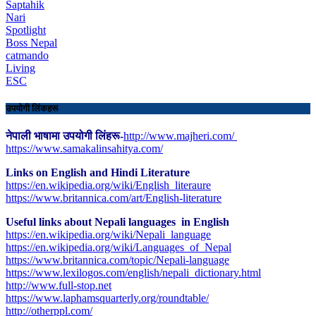
Saptahik
Nari
Spotlight
Boss Nepal
catmando
Living
ESC
उपयोगी लिंकहरू
नेपाली भाषामा उपयोगी लिंहरू-
http://www.majheri.com/
https://www.samakalinsahitya.com/
Links on English and Hindi Literature
https://en.wikipedia.org/wiki/English_literaure
https://www.britannica.com/art/English-literature
Useful links about Nepali languages in English
https://en.wikipedia.org/wiki/Nepali_language
https://en.wikipedia.org/wiki/Languages_of_Nepal
https://www.britannica.com/topic/Nepali-language
https://www.lexilogos.com/english/nepali_dictionary.html
​http://www.full-stop.net
https://www.laphamsquarterly.org/roundtable/
http://otherppl.com/