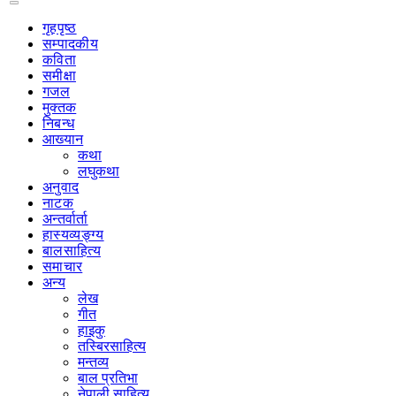
गृहपृष्‍ठ
सम्पादकीय
कविता
समीक्षा
गजल
मुक्तक
निबन्ध
आख्यान
कथा
लघुकथा
अनुवाद
नाटक
अन्तर्वार्ता
हास्यव्यङ्ग्य
बालसाहित्य
समाचार
अन्य
लेख
गीत
हाइकु
तस्बिरसाहित्य
मन्तव्य
बाल प्रतिभा
नेपाली साहित्य