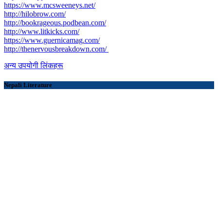
https://www.mcsweeneys.net/
http://hilobrow.com/
http://bookrageous.podbean.com/
http://www.litkicks.com/
https://www.guernicamag.com/
http://thenervousbreakdown.com/
अन्य उपयोगी लिंकहरू
Nepali Literature