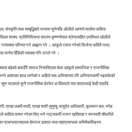
संस्कृति तथा सम्बृद्धिबारे मन्तव्य सुनेपछि ओलीले आफ्नो पालोमा कविता
 राधिका शाक्य, प्रतिनिधिसभा सदस्य कृष्णगोपाल श्रेष्ठसहित उपस्थित ओलीले
 गन्तव्यमा परिणत गर्न आह्वान गरे । आफूले रचना गरेको सिर्जना कवितै नभए
 मार्गमा हिँडेको व्याख्या पनि उनले गरे ।
श्वास बढेको बताउँदैै समाज निसासिएका बेला आफूले सामाजिक र राजनीतिक
पर्छ भन्ने आशाका साथ लागेको र अहिले यस अभियानमा धेरै अभियानकर्मी भइसकेको
सुरु भएकाले कुनै राजनीतिक हेरफेर वा विवादले यस यात्रालाई केही पछाडि
प्राज्ञ लक्ष्मी माली, प्राज्ञ शशी लुमुम्बु, वासुदेव अधिकारी, फूलमान बल, स्नेह
गोलले कविता वाचन गरेका थिए भने नाट्यकर्मी राजन खतिवडा र सरस्वती चौधरीले
 हिल्सका प्रबन्धसञ्चालक हेमराज ढकाल तथा महाप्रबन्धक अभिषेकविक्रम