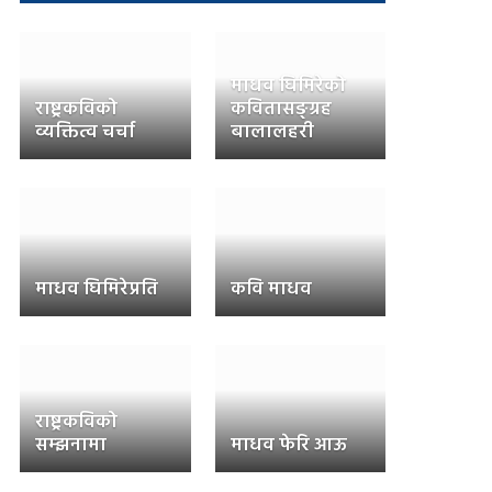
माधव घिमिरेको
राष्ट्रकविको
कवितासङ्ग्रह
व्यक्तित्व चर्चा
बालालहरी
माधव घिमिरेप्रति
कवि माधव
राष्ट्रकविको
सम्झनामा
माधव फेरि आऊ