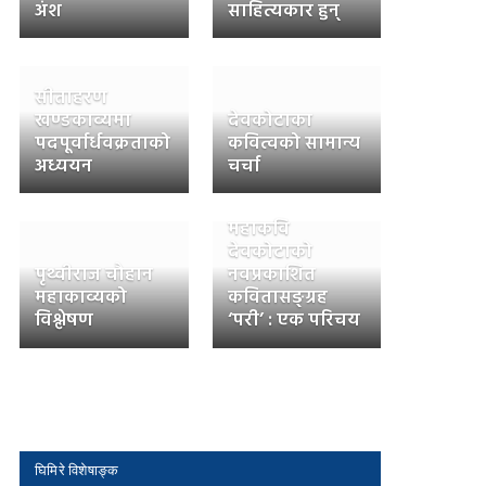
अंश
साहित्यकार हुन्
सीताहरण
खण्डकाव्यमा
देवकोटाका
पदपूर्वार्धवक्रताको
कवित्वको सामान्य
अध्ययन
चर्चा
महाकवि
देवकोटाको
पृथ्वीराज चौहान
नवप्रकाशित
महाकाव्यको
कवितासङ्ग्रह
विश्लेषण
‘परी’ : एक परिचय
घिमिरे विशेषाङ्क