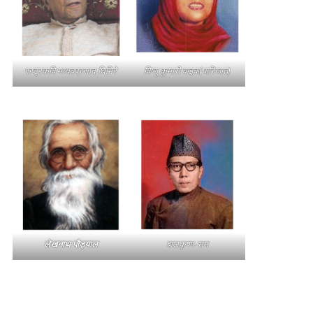
राष्ट्रकवि माधवप्रसाद घिमिरे
विष्णु कुमारी वाइबा(पारिजात)
लेखनाथ पौड्याल
बालकृष्ण-सम