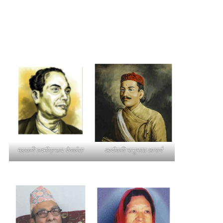
महाकवि लक्ष्मीप्रसाद देवकोटा
आदीकवि भानुभक्त आचार्य