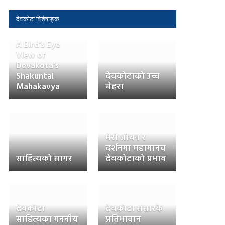
देवकोटा विशेषाङ्क
A Bird’s Eye
View of
Devakota’s
Shakuntal
देवकोटाको उच्च
Mahakavya
चेहरा
मेरो जीवन र
दर्शनमा महामानव
साहित्यको सागर
देवकोटाको प्रभाव
देवकोटा
देवकोटा संसारकै
साहित्यका मननीय
प्रतिभावान