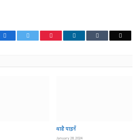
Facebook
Twitter
Pinterest
LinkedIn
Tumblr
Email
थाहै पाइनँ
January 28, 2024