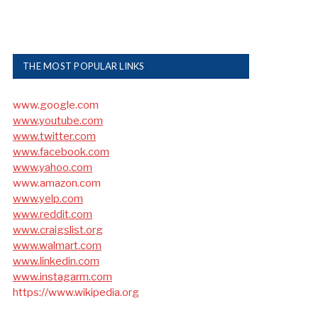
THE MOST POPULAR LINKS
www.google.com
www.youtube.com
www.twitter.com
www.facebook.com
www.yahoo.com
www.amazon.com
www.yelp.com
www.reddit.com
www.craigslist.org
www.walmart.com
www.linkedin.com
www.instagarm.com
https://www.wikipedia.org