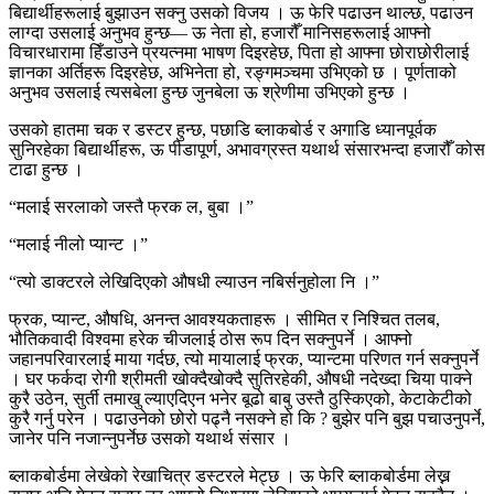
बिद्यार्थीहरूलाई बुझाउन सक्नु उसको विजय । ऊ फेरि पढाउन थाल्छ, पढाउन
लाग्दा उसलाई अनुभव हुन्छ— ऊ नेता हो, हजारौँ मानिसहरूलाई आफ्नो
विचारधारामा हिँडाउने प्रयत्नमा भाषण दिइरहेछ, पिता हो आफ्ना छोराछोरीलाई
ज्ञानका अर्तिहरू दिइरहेछ, अभिनेता हो, रङ्गमञ्चमा उभिएको छ । पूर्णताको
अनुभव उसलाई त्यसबेला हुन्छ जुनबेला ऊ श्रेणीमा उभिएको हुन्छ ।
उसको हातमा चक र डस्टर हुन्छ, पछाडि ब्लाकबोर्ड र अगाडि ध्यानपूर्वक
सुनिरहेका बिद्यार्थीहरू, ऊ पीडापूर्ण, अभावग्रस्त यथार्थ संसारभन्दा हजारौँ कोस
टाढा हुन्छ ।
“मलाई सरलाको जस्तै फ्रक ल, बुबा ।”
“मलाई नीलो प्यान्ट ।”
“त्यो डाक्टरले लेखिदिएको औषधी ल्याउन नबिर्सनुहोला नि ।”
फ्रक, प्यान्ट, औषधि, अनन्त आवश्यकताहरू । सीमित र निश्चित तलब,
भौतिकवादी विश्वमा हरेक चीजलाई ठोस रूप दिन सक्नुपर्ने । आफ्नो
जहानपरिवारलाई माया गर्दछ, त्यो मायालाई फ्रक, प्यान्टमा परिणत गर्न सक्नुपर्ने
। घर फर्कदा रोगी श्रीमती खोक्दैखोक्दै सुतिरहेकी, औषधी नदेख्दा चिया पाक्ने
कुरै उठेन, सुर्ती तमाखु ल्याएदिएन भनेर बूढो बाबु उस्तै ठुस्किएको, केटाकेटीको
कुरै गर्नु परेन । पढाउनेको छोरो पढ्नै नसक्ने हो कि ? बुझेर पनि बुझ पचाउनुपर्ने,
जानेर पनि नजान्नुपर्नेछ उसको यथार्थ संसार ।
ब्लाकबोर्डमा लेखेको रेखाचित्र डस्टरले मेट्छ । ऊ फेरि ब्लाकबोर्डमा लेख्न