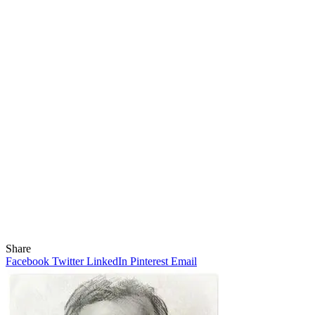
Share
Facebook
Twitter
LinkedIn
Pinterest
Email