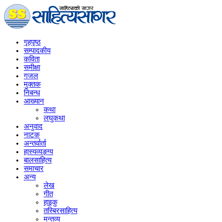
गृहपृष्‍ठ
सम्पादकीय
कविता
समीक्षा
गजल
मुक्तक
निबन्ध
आख्यान
कथा
लघुकथा
अनुवाद
नाटक
अन्तर्वार्ता
हास्यव्यङ्ग्य
बालसाहित्य
समाचार
अन्य
लेख
गीत
हाइकु
तस्बिरसाहित्य
मन्तव्य