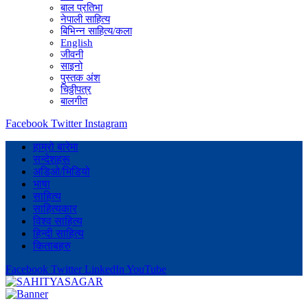
बाल प्रतिभा
नेपाली साहित्य
बिभिन्न साहित्य/कला
English
जीवनी
साइनो
पुस्तक अंश
चिठ्ठीपत्र
बालगीत
Facebook
Twitter
Instagram
हाम्रो बारेमा
सन्देशहरू
अडिओ/भिडियो
भाषा
साहित्य
साहित्यकार
विश्व साहित्य
हिन्दी साहित्य
किताबहरु
Facebook
Twitter
LinkedIn
YouTube