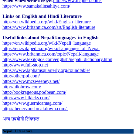
नेपाली भाषामा उपयोगी लिंहरू-
http://www.majheri.com/
https://www.samakalinsahitya.com/
Links on English and Hindi Literature
https://en.wikipedia.org/wiki/English_literaure
https://www.britannica.com/art/English-literature
Useful links about Nepali languages in English
https://en.wikipedia.org/wiki/Nepali_language
https://en.wikipedia.org/wiki/Languages_of_Nepal
https://www.britannica.com/topic/Nepali-language
https://www.lexilogos.com/english/nepali_dictionary.html
​http://www.full-stop.net
https://www.laphamsquarterly.org/roundtable/
http://otherppl.com/
https://www.mcsweeneys.net/
http://hilobrow.com/
http://bookrageous.podbean.com/
http://www.litkicks.com/
https://www.guernicamag.com/
http://thenervousbreakdown.com/
अन्य उपयोगी लिंकहरू
Nepali Literature