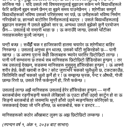
कोसिस गर्छ । यदि उसले त्यो विषयवस्तुलाई बुझाउन सकेन भने बिद्यार्थीहरूले
फेरि कहिल्यै बुझ्न सक्ने छैनन् वा बुझ्ने समय पाउनेछैनन् । श्रेणीका सम्पूर्ण
बिद्याथीहरूको भविष्य उसको परिश्रममा भर पर्छ, ऊ उनीहरूको भविष्य निर्माण
गरिरहेको छ, ज्ञानको बाटोतिर तिनीहरूलाई बढाएर । उसले बिद्यार्थीहरूलाई
बुझाउन सक्नुमा नै उसले बुझेको सार छ, अन्यथा उसले बुझेको कुनै प्रयोजन
छैन— उसलाई यो राम्ररी थाहा छ । ऊ कराउँदै जान्छ, उसको घाँटीका
नसाहरूसमेत फुल्दै जान्छन् ।
घन्टी बज्छ । सधैँझैँ चक र हाजिरकापी हातमा चयापेर ऊ श्रेणीबाट बाहिर
निस्कन्छ । उसलाई अनुभव हुन थाल्छ, उसको घाँटी सुकिरहेको छ— पानी
खान्छ । ऊ आफ्ना पुराना केही किताबहरू च्यापेर घरतिर छिटोछिटो लाग्छ ।
पानी पर्ने सम्भावना छ तसर्थ सब मानिसहरू छिटोछिटो हिँडिरहेका हुन्छन् । तर
जब उसलाई देख्छन्, सडकमा मानिसहरू मुसुमुसु हाँसिरहेका हुन्छन् । ऊ आफ्नो
शरीर हेर्छ, केही खराबी त छैन ? कोट जुत्ताभरि चकको घुलैधुलो छ, टकटकाउँछ,
सितिमिति कहाँ चकको धुलो झर्ने हो र ! ऊ सम्झन्छ फ्रक, पेन्ट र औषधी, गोजी
छाम्छ रित्तो छ, उसले रित्तै फर्कनुपर्ने हो, रित्तै फर्कन्छ ।
उसलाई लाग्छ अझै मानिसहरू उसलाई हेरेर हाँसिरहेका हुन्छन् — मानौं
ब्लाकबोर्डमा रङ्गीचङ्गी चकले लेखिएको ऊ एउटा हाँसो उठ्दो कार्टुन हो वा ऊ
सिङ्गो ब्लाकबोर्ड हो जसमाथि थुप्रै हाँसो उठ्ने ब्यङ्गचित्र कोरिएको छ,
जसककाई देख्दा जो पनि हाँस्छ, ऊ ब्लाकबोर्ड, चक र डस्टर….
मानिसहरूको कठोर आँखाबाट लुक्न ऊ अझ छिटोछिटो लम्कन्छ ।
(स्पन्दन वर्ष १, अंक १, २०३४ बाट साभार)