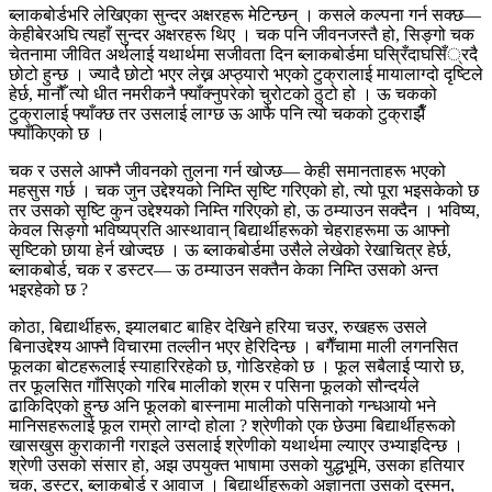
ब्लाकबोर्डभरि लेखिएका सुन्दर अक्षरहरू मेटिन्छन् । कसले कल्पना गर्न सक्छ—
केहीबेरअघि त्यहाँ सुन्दर अक्षरहरू थिए । चक पनि जीवनजस्तै हो, सिङ्गो चक
चेतनामा जीवित अर्थलाई यथार्थमा सजीवता दिन ब्लाकबोर्डमा घस्रिँदाघसिँ्रदै
छोटो हुन्छ । ज्यादै छोटो भएर लेख्न अप्ठ्यारो भएको टुक्रालाई मायालाग्दो दृष्टिले
हेर्छ, मानौँ त्यो धीत नमरीकनै फ्याँक्नुपरेको चुरोटको ठुटो हो । ऊ चकको
टुक्रालाई फ्याँक्छ तर उसलाई लाग्छ ऊ आफै पनि त्यो चकको टुक्राझैँ
फ्याँकिएको छ ।
चक र उसले आफ्नै जीवनको तुलना गर्न खोज्छ— केही समानताहरू भएको
महसुस गर्छ । चक जुन उद्देश्यको निम्ति सृष्टि गरिएको हो, त्यो पूरा भइसकेको छ
तर उसको सृष्टि कुन उद्देश्यको निम्ति गरिएको हो, ऊ ठम्याउन सक्दैन । भविष्य,
केवल सिङ्गो भविष्यप्रति आस्थावान् बिद्यार्थीहरूको चेहराहरूमा ऊ आफ्नो
सृष्टिको छाया हेर्न खोज्दछ । ऊ ब्लाकबोर्डमा उसैले लेखेको रेखाचित्र हेर्छ,
ब्लाकबोर्ड, चक र डस्टर— ऊ ठम्याउन सक्तैन केका निम्ति उसको अन्त
भइरहेको छ ?
कोठा, बिद्यार्थीहरू, झ्यालबाट बाहिर देखिने हरिया चउर, रुखहरू उसले
बिनाउद्देश्य आफ्नै विचारमा तल्लीन भएर हेरिदिन्छ । बगैँचामा माली लगनसित
फूलका बोटहरूलाई स्याहारिरहेको छ, गोडिरहेको छ । फूल सबैलाई प्यारो छ,
तर फूलसित गाँसिएको गरिब मालीको श्रम र पसिना फूलको सौन्दर्यले
ढाकिदिएको हुन्छ अनि फूलको बास्नामा मालीको पसिनाको गन्धआयो भने
मानिसहरूलाई फूल राम्रो लाग्दो होला ? श्रेणीको एक छेउमा बिद्यार्थीहरूको
खासखुस कुराकानी गराइले उसलाई श्रेणीको यथार्थमा ल्याएर उभ्याइदिन्छ ।
श्रेणी उसको संसार हो, अझ उपयुक्त भाषामा उसको युद्धभूमि, उसका हतियार
चक, डस्टर, ब्लाकबोर्ड र आवाज । बिद्यार्थीहरूको अज्ञानता उसको दुस्मन,