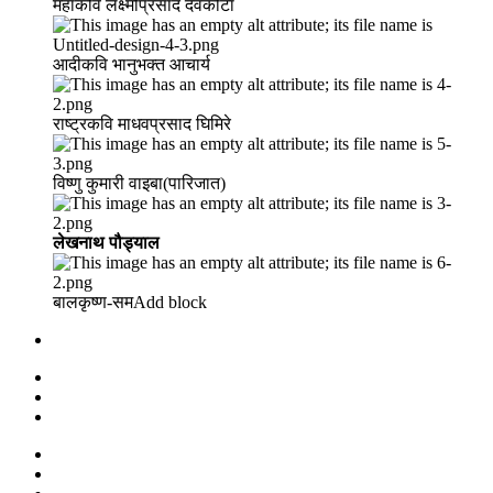
महाकवि लक्ष्मीप्रसाद देवकोटा
आदीकवि भानुभक्त आचार्य
राष्ट्रकवि माधवप्रसाद घिमिरे
विष्णु कुमारी वाइबा(पारिजात)
लेखनाथ पौड्याल
बालकृष्ण-सम Add block