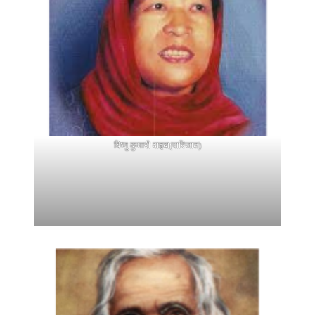
विष्णु कुमारी वाइबा(पारिजात)