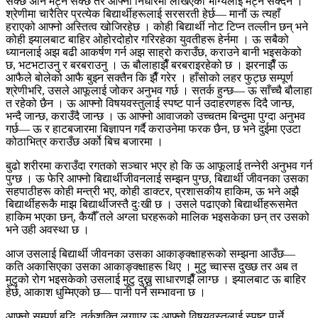
सक्छ अनि मेट्न सक्छ तर आफ्नो निधारमा लेखिएको भाग्यलाई मेट्न सक्दैन ।
श्रेणीमा चारैतिर प्रत्येक बिद्यार्थीहरूलाई सरसरती हेर्छ— मानौं ऊ त्यहाँ
हराएको आफ्नो अस्तित्व खोजिरहेछ । कोही बिद्यार्थी नोट टिप्न तल्लीन छन् भने
कोही झ्यालबाट बाहिर ओहोरदोहोर गरिरहेका युवतीहरू हेर्नमा । ऊ सबैको
ध्यानलाई अझ बढी आकर्षण गर्न अझ साह्रो कराउँछ, कराउने बानी भइसकेको
छ, भटभटाउनु र बरबराउनु । ऊ बौलाहाझैँ बरबराइरहेको छ । झरनाझैँ ऊ
आफैले बोलेको आफै बुझ्न सक्तैन कि झैँ गरेर । हाँसोको लहर फुट्छ सम्पूर्ण
श्रेणीभरि, उसले आफूलाई जोकर अनुभव गर्छ । सतर्क हुन्छ— ऊ साँच्चै बौलाहा
त रहेको छैन । ऊ आफ्नो विषयवस्तुलाई स्पष्ट पार्न उदाहरणहरू दिदै जान्छ,
भन्दै जान्छ, कराउँदै जान्छ । ऊ आफ्नो आवाजको उच्चतम बिन्दुमा पुग्दा अनुभव
गर्छ— ऊ र हाटबजारमा बिज्ञापन गर्दै कराउनेमा फरक छैन, छ भने दुईमा एउटा
कोठाभित्र कराउँछ अर्को बिच बजारमा ।
बुढो शरीरमा कराउँदा रगतको सञ्चार भएर हो कि ऊ आफूलाई तन्नेरी अनुभव गर्न
पुग्छ । ऊ फेरि आफ्नो बिद्यार्थीजीवनलाई सम्झन पुग्छ, बिद्यार्थी जीवनका उसका
सहपाठीहरू कोही मन्त्री भए, कोही डाक्टर, प्रशासकीय हाकिम, ऊ भने अझै
बिद्यार्थीहरूकै माझ बिद्यार्थीजस्तै दुःखी छ । उसले पढाएको बिद्यार्थीहरूसमेत
हाकिम भएका छन्, कैयौँ तले अग्ला घरहरूको मालिक भइसकेका छन् तर उसको
भने उही अवस्था छ ।
आज उसलाई बिद्यार्थी जीवनका उसका आकाङ्क्क्षाहरूको सम्झना आउँछ—
कति अकासिएका उसका आकाङ्क्क्षाहरू थिए । मुटु च्वास्स दुख्छ तर अब त
मुटुको रोग भइसकेको उसलाई मुटु दुख्नु साधारणझैँ लाग्छ । झ्यालबाट ऊ बाहिर
हेर्छ, आकाश धुम्मिएको छ— पानी पर्ने सम्भावना छ ।
आफ्नो सम्पूर्ण बुद्धि, तर्कशक्ति लगाएर ऊ आफ्नो विषयवस्तुलाई स्पष्ट पार्ने