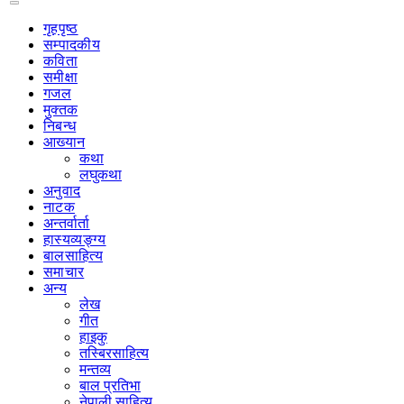
गृहपृष्‍ठ
सम्पादकीय
कविता
समीक्षा
गजल
मुक्तक
निबन्ध
आख्यान
कथा
लघुकथा
अनुवाद
नाटक
अन्तर्वार्ता
हास्यव्यङ्ग्य
बालसाहित्य
समाचार
अन्य
लेख
गीत
हाइकु
तस्बिरसाहित्य
मन्तव्य
बाल प्रतिभा
नेपाली साहित्य