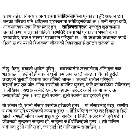
शरण राईका निबन्ध र अन्य रचना
साहित्यसागर
मा प्रकाशन हुँदै आएका छन् ।
उनको परिचय पनि अघिल्ला शृङ्खलामा समेटिइसकेको छ । उनी राम्रा कवि,
आख्यानकार एवम् निबन्धकार हुन् ।
साहित्यसागर
को प्रस्तुत शृङ्खलामा
उनको कथा यात्राको पहिलो चरणतिरै रचना भई प्रकाशन भएको कथा
ब्लाकबोर्ड, चक र डस्टर’ प्रकाशन गरिएको छ । यो कथाको कथानक ज्यादै
झिनो छ तर यसले शिक्षकका जीवनको विवशतालाई समेट्न सकेको छ ।
लेख्नु, मेट्नु, चकको धुलोले पुरिनु । ब्लाकबोर्डमा लेख्दालेख्दै औँलाहरू चक
भइसक्छ । हिउँ परेझैँ चकको धुलो कपालमा खस्तै जान्छ । चैतको हुरीले
उडाएको धुलोझैँ चेहरामा चक टाँसिदै जान्छ । चकको धुलोले पुरिएको
चेहराभित्र एक जोर आँखा श्रेणीको चारैतिर घुम्छन्, फेरि ब्लाकबोर्डमा रोकिन्छन्
। लेखिएका अक्षरहरू मेटिन्छन्, एक हातमा डस्टर अर्को हातमा चक, ऊ
कराइरहेको हुन्छ । अझ ठूलो स्वरमा, ठूलो स्वरमा कराइरहेको हुन्छ ।
यो संसार हो, सानो संसार प्रत्येक हरेकको हुन्छ । यो संसारलाई मधुर, रमणीय
र भव्य बनाउने प्रत्येकको कल्पना हुन्छ । हिउँ पग्लिदै जान्छ तर हिमालमा हिउँ
खाली नभएझैँ जीवन कल्पनाशून्य हुन सक्दैन । हिउँले पग्लेर पानी हुनै पर्छ ।
जीवनको सुन्दरता सम्झना हो, सम्झना सधैँ बाँचिरहेको हुन्छ । त्यो मानिस
सबैभन्दा ठुलो मानिस हो, जसलाई धेरै मानिसहरू सम्झन्छन् ।