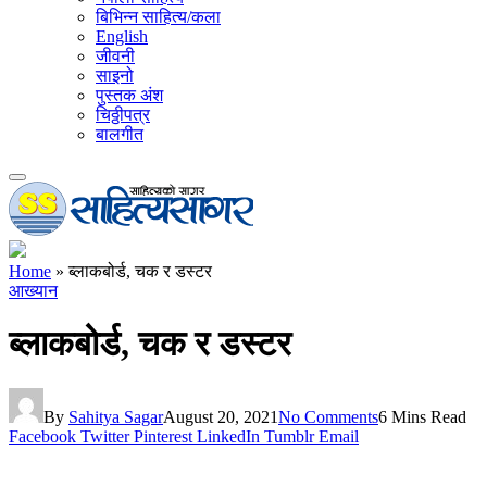
बिभिन्न साहित्य/कला
English
जीवनी
साइनो
पुस्तक अंश
चिठ्ठीपत्र
बालगीत
Home
»
ब्लाकबोर्ड, चक र डस्टर
आख्यान
ब्लाकबोर्ड, चक र डस्टर
By
Sahitya Sagar
August 20, 2021
No Comments
6 Mins Read
Facebook
Twitter
Pinterest
LinkedIn
Tumblr
Email