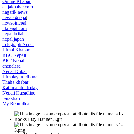
Online Khabar
etajakhabar.com
nagarik news
news24nepa
l
newsofnepal
hknepal.com
nepal britain
nepal japan
Telegraph Nepal
Himal Khabar
BBC Nepali
BRT Nepal
enepalese
Nepal Dubai
Himalayan tribune
Thaha khabar
Kathmandu Today
Nepali Haeadline
barakhari
My Republica