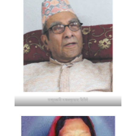
राष्ट्रकवि माधवप्रसाद घिमिरे