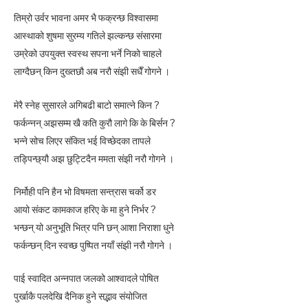
तिम्रो उर्वर भावना अमर भै फक्रन्छ विश्वासमा
आस्थाको शुषमा सुरम्य गतिले झल्कन्छ संसारमा
उम्रेको उपयुक्त स्वस्थ सपना भर्ने निको चाहले
लाग्दैछन् किन दुख्तछौ अब नरौ संझी सधैँ गोगने ।
मेरै स्नेह सुसारले अगिबढी बाटो समात्ने किन ?
फर्कन्नन् अझसम्म खै कति कुरौ लागे कि के बिर्सन ?
भन्ने सोच लिएर संकित भई विच्छेदका तापले
तड्पिन्छ्यौ अझ छुट्टिदैन ममता संझी नरौ गोगने ।
निर्मोही पनि हैन भो विषमता सन्त्रास चर्को डर
आयो संकट कामकाज हरिए के मा हुने निर्भर ?
भन्छन् यो अनुभूति भित्र पनि छन् आशा निराशा धुने
फर्कन्छन् दिन स्वच्छ पुष्पित नयाँ संझी नरौ गोगने ।
पाई स्वादित अन्नपात जलको आश्वादले पोषित
पुर्खाकै पलदेखि दैनिक हुने सद्भाव संयोजित