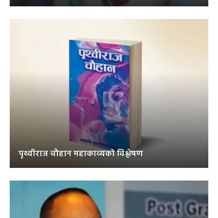
पृथ्वीराज चौहान महाकाव्यको विश्लेषण