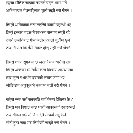
खुल्दा भौतिक चाहका नयनले पाएन आभा भने
आफैँ बल्दछ चेतनाङ्कित चुलो संझी नरौ गोगने ।
तिम्रो आसिकका लता लहरिदै फक्री सुगन्धी भए
तिम्रै इज्जत बढ्छ विश्वभरमा सन्तान सप्री रहे
राम्रो उन्नतिबाट गौरव बढोस् अग्लो चुलीमा छुने
टाढा नै पनि किर्तिले निकट होस् संझी नरौ गोगने ।
तिम्रो श्वास सुगन्धमा छ जसको माया भरोसा सब
तिम्रा अन्तरमा छ निर्मल कला विश्वास आस्था लव
टाढा हुन्न यथार्थमा हृदयको संचार जागा भए
जोडिन्छन् अनुकूल भै चहकमा बत्ती नरौ गोगने ।
गर्छ्यौ स्नेह सधैँ सबैप्रति यहाँ बैषम्य देखिन्छ के ?
तिम्रो भाव विशाल बन्छ धरती आकासको स्वास्थ्यले
टाढा भैकन गर्छ जो दिन दिनै सत्कर्म सद्वृत्तिले
सोही हुन्छ सदा सदा तिमीसँगै सम्झी नरौ गोगने ।