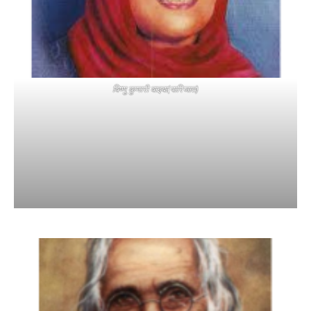
विष्णु कुमारी वाइबा(पारिजात)