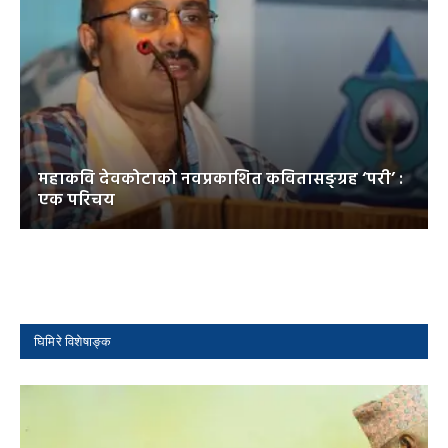
महाकवि देवकोटाको नवप्रकाशित कवितासङ्ग्रह ‘परी’ :
एक परिचय
घिमिरे विशेषाङ्क