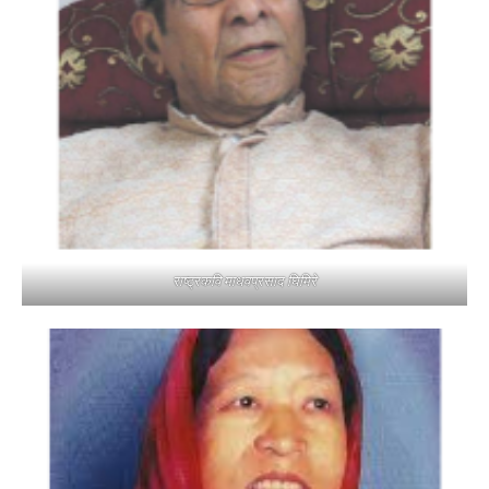
राष्ट्रकवि माधवप्रसाद घिमिरे