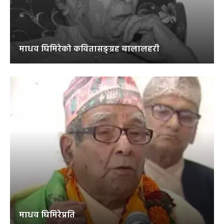
माधव घिमिरेको कवितासङ्ग्रह बालालहरी
माधव घिमिरेप्रति