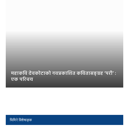
महाकवि देवकोटाको नवप्रकाशित कवितासङ्ग्रह ‘परी’ :
एक परिचय
घिमिरे विशेषाङ्क