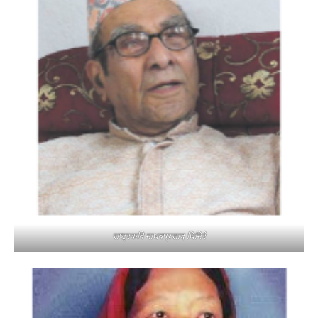
राष्ट्रकवि माधवप्रसाद घिमिरे