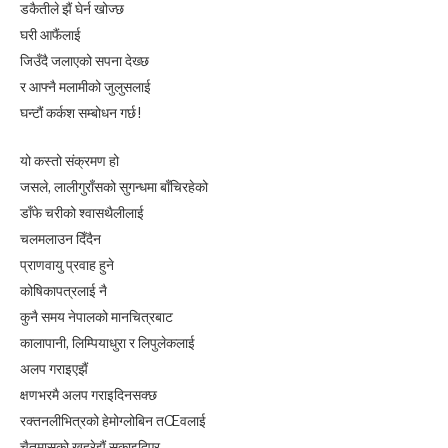
डकैतीले झैं घेर्न खोज्छ
घरी आफैंलाई
जिउँदै जलाएको सपना देख्छ
र आफ्नै मलामीको जुलुसलाई
घन्टौं कर्कश सम्बोधन गर्छ !
यो कस्तो संक्रमण हो
जसले, लालीगुराँसको सुगन्धमा बाँचिरहेको
डाँफे चरीको श्वासथैलीलाई
चलमलाउन दिँदैन
प्राणवायु प्रवाह हुने
कोषिकापत्रलाई नै
कुनै समय नेपालको मानचित्रबाट
कालापानी, लिम्पियाधुरा र लिपुलेकलाई
अलप गराइएझैं
क्षणभरमै अलप गराइदिनसक्छ
रक्तनलीभित्रको हेमोग्लोबिन तŒवलाई
चैतमासको खहरेझैं सुकाइदिएर