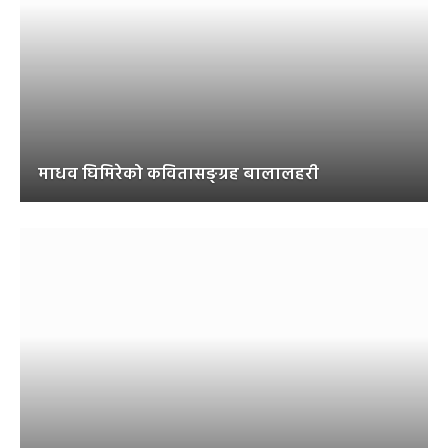
माधव घिमिरेको कवितासङ्ग्रह बालालहरी