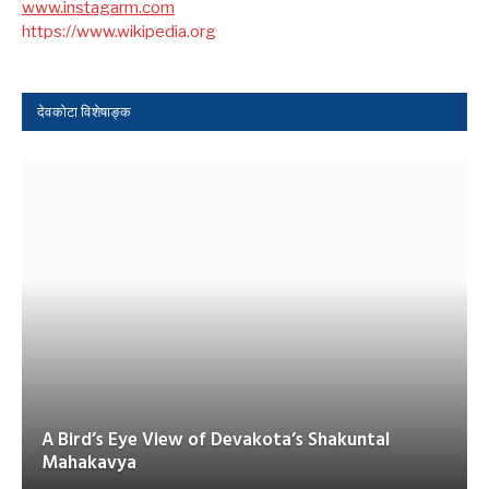
www.instagarm.com
https://www.wikipedia.org
देवकोटा विशेषाङ्क
A Bird’s Eye View of Devakota’s Shakuntal
Mahakavya