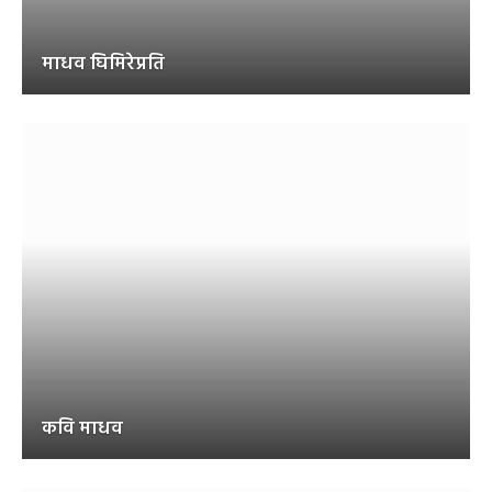
माधव घिमिरेप्रति
कवि माधव