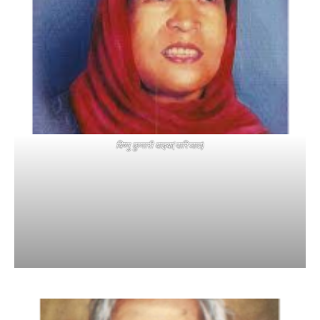
विष्णु कुमारी वाइबा(पारिजात)