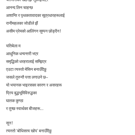
आनन्द लिन चाहन्छ
अशान्ति र पृथकतावादका सूत्रधारहरूलाई
रानीमहलका जोडीले झैं
असीम प्रेमको आलिंगन सुम्पन छोड्दैन !
यतिबेला म
आधुनिक धन्वन्तरी भएर
समृद्धिको धरहरालाई सम्झिएर
एउटा त्यस्तो मेसिन बनाउँदैछु
जसले तुरुन्तै पत्ता लगाउने छ–
यो भयानक भाइरसका कारण र असरहरू
प्रिय बुद्धभूमिविरुद्धका
घातक कुण्ठा
र तुच्छ स्वार्थका बीजहरू…
सुन !
त्यस्तो ‘बोधिसत्व खोप’ बनाउँदैछु