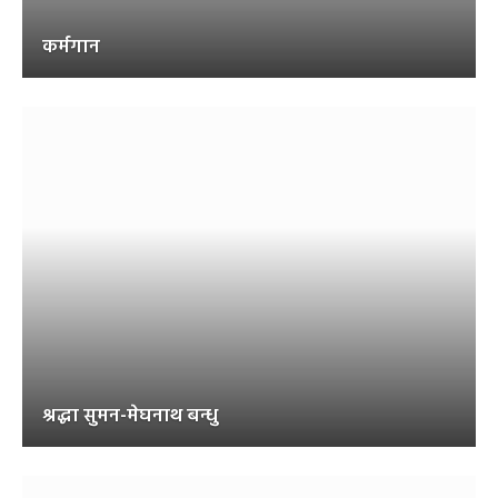
कर्मगान
श्रद्धा सुमन-मेघनाथ बन्धु