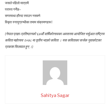
जसले पहिलो मात्रामै
परास्त गर्नेछ–
सगरमाथा हाँस्दा रमाउन नसक्ने
विकृत स्नायुग्रन्थीका तमाम संक्रमणहरू !
(नेपाल प्रज्ञा-प्रतिष्ठानको ६४औं वार्षिकोत्सवका अवसरमा आयोजित भर्चुअल राष्ट्रिय
कविता महोत्सव २०७८ मा तृतीय भएको कविता । यस कविताका सर्जक नुवाकोटका
प्रकाश सिलवाल हुन् ।)
Sahitya Sagar