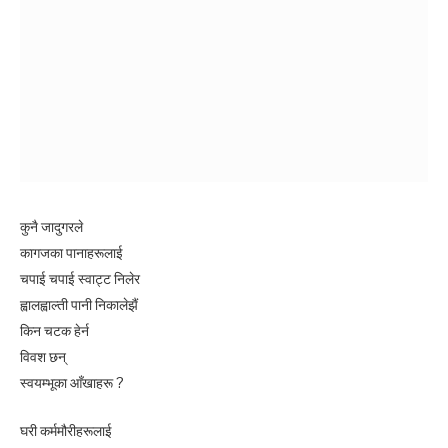
कुनै जादुगरले
कागजका पानाहरूलाई
चपाई चपाई स्वाट्ट निलेर
ह्वालह्वाल्ती पानी निकालेझैं
किन चटक हेर्न
विवश छन्
स्वयम्भूका आँखाहरू ?
घरी कर्ममौरीहरूलाई