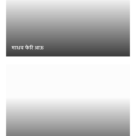
माधव फेरि आऊ