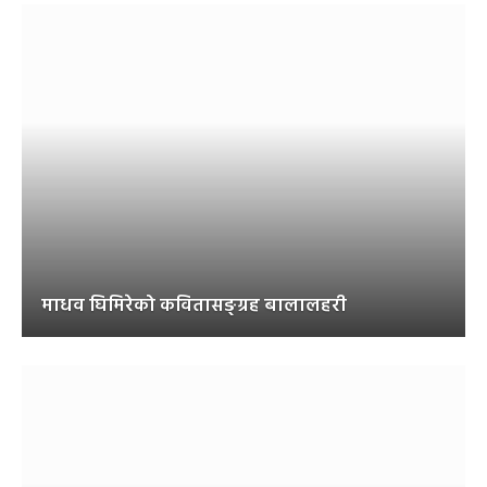
माधव घिमिरेको कवितासङ्ग्रह बालालहरी