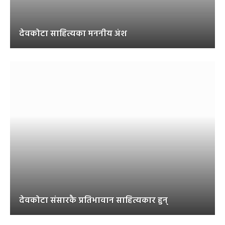
देवकोटा साहित्यका मननीय अंश
देवकोटा संसारकै प्रतिभावान साहित्यकार हुन्