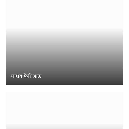
माधव फेरि आऊ