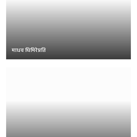
माधव घिमिरेप्रति