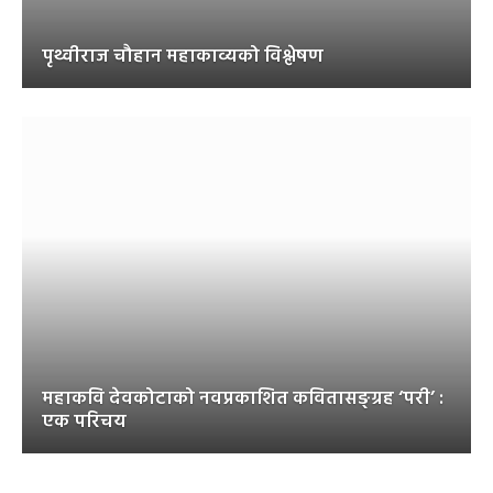
पृथ्वीराज चौहान महाकाव्यको विश्लेषण
महाकवि देवकोटाको नवप्रकाशित कवितासङ्ग्रह ‘परी’ :
एक परिचय