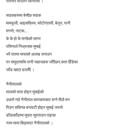
रातभरि मेरिलेन किनारमा ।
सडकहरूमा बेच्दैछ सडक
मामफुली, आइसक्रिम, फोटोग्राफी, बेलुन, पानी
मगन्ते, नाटक…
के के हो के मान्छेको सागर
पसिनाले निथ्रुक्क मुम्बई
भरै रातमा मायाको अलख जगाउन
पर समुद्रमाथि पानी जहाजहरू जाँदैछन् कता हिँडेका
जाँड खाएर हल्लँदै ।
नैनीतालको
तालको माया होइन मुम्बईको
उधारो गर्छ नैनीताल कापकापबाट बग्ने मीठो मन
पिउन सकिन्छ बनावटी होइन मुम्बई जस्तो
डाँडाकाँडामा मुफत सुस्ताउन पाइन्छ
नरम माया बिछ्याएर नैनीतालको ।