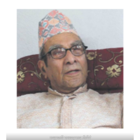
राष्ट्रकवि माधवप्रसाद घिमिरे