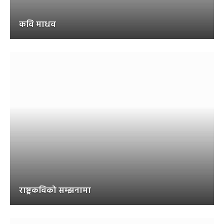
कवि माधव
राष्ट्रकविको सम्झनामा