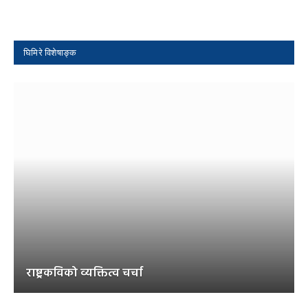
घिमिरे विशेषाङ्क
राष्ट्रकविको व्यक्तित्व चर्चा