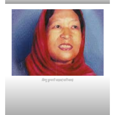
विष्णु कुमारी वाइबा(पारिजात)