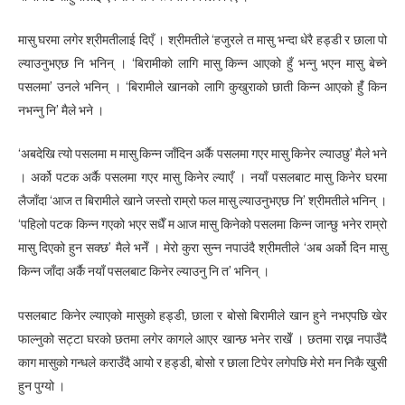
मासु घरमा लगेर श्रीमतीलाई दिएँ । श्रीमतीले ‘हजुरले त मासु भन्दा धेरै हड्डी र छाला पो
ल्याउनुभएछ नि भनिन् । ‘बिरामीको लागि मासु किन्न आएको हुँ भन्नु भएन मासु बेच्ने
पसलमा’ उनले भनिन् । ‘बिरामीले खानको लागि कुखुराको छाती किन्न आएको हुँं किन
नभन्नु नि’ मैले भने ।
‘अबदेखि त्यो पसलमा म मासु किन्न जाँदिन अर्कै पसलमा गएर मासु किनेर ल्याउछु’ मैले भने
। अर्को पटक अर्कै पसलमा गएर मासु किनेर ल्याएँ । नयाँ पसलबाट मासु किनेर घरमा
लैजाँदा ‘आज त बिरामीले खाने जस्तो राम्रो फल मासु ल्याउनुभएछ नि’ श्रीमतीले भनिन् ।
‘पहिलो पटक किन्न गएको भएर सधैँ म आज मासु किनेको पसलमा किन्न जान्छु भनेर राम्रो
मासु दिएको हुन सक्छ’ मैले भनेँ । मेरो कुरा सुन्न नपाउंदै श्रीमतीले ‘अब अर्को दिन मासु
किन्न जाँदा अर्कै नयाँ पसलबाट किनेर ल्याउनु नि त’ भनिन् ।
पसलबाट किनेर ल्याएको मासुको हड्डी, छाला र बोसो बिरामीले खान हुने नभएपछि खेर
फाल्नुको सट्टा घरको छतमा लगेर कागले आएर खान्छ भनेर राखेँ । छतमा राख्न नपाउँदै
काग मासुको गन्धले कराउँदै आयो र हड्डी, बोसो र छाला टिपेर लगेपछि मेरो मन निकै खुसी
हुन पुग्यो ।