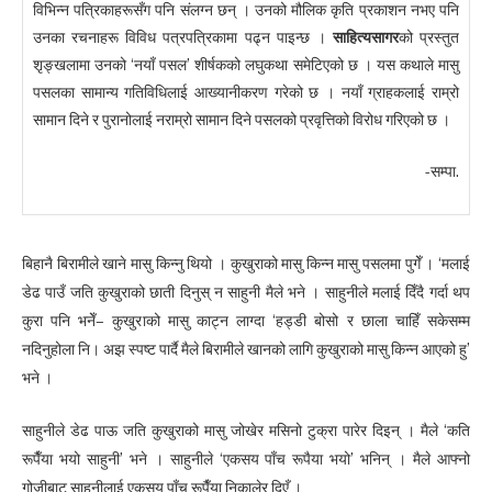
विभिन्न पत्रिकाहरूसँग पनि संलग्न छन् । उनको मौलिक कृति प्रकाशन नभए पनि
उनका रचनाहरू विविध पत्रपत्रिकामा पढ्न पाइन्छ ।
साहित्यसागर
को प्रस्तुत
शृङ्खलामा उनको ‘नयाँ पसल’ शीर्षकको लघुकथा समेटिएको छ । यस कथाले मासु
पसलका सामान्य गतिविधिलाई आख्यानीकरण गरेको छ । नयाँ ग्राहकलाई राम्रो
सामान दिने र पुरानोलाई नराम्रो सामान दिने पसलको प्रवृत्तिको विरोध गरिएको छ ।
-सम्पा.
बिहानै बिरामीले खाने मासु किन्नु थियो । कुखुराको मासु किन्न मासु पसलमा पुगेँ । ‘मलाई
डेढ पाउँ जति कुखुराको छाती दिनुस् न साहुनी मैले भने । साहुनीले मलाई दिँदै गर्दा थप
कुरा पनि भनेँ– कुखुराको मासु काट्न लाग्दा ‘हड्डी बोसो र छाला चाहिँ सकेसम्म
नदिनुहोला नि। अझ स्पष्ट पार्दै मैले बिरामीले खानको लागि कुखुराको मासु किन्न आएको हु’
भने ।
साहुनीले डेढ पाऊ जति कुखुराको मासु जोखेर मसिनो टुक्रा पारेर दिइन् । मैले ‘कति
रूपैँया भयो साहुनी’ भने । साहुनीले ‘एकसय पाँच रूपैया भयो’ भनिन् । मैले आफ्नो
गोजीबाट साहुनीलाई एकसय पाँच रूपैँया निकालेर दिएँ ।