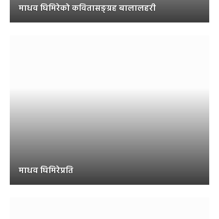
माधव घिमिरेको कवितासङ्ग्रह बालालहरी
माधव घिमिरेप्रति