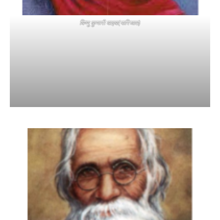
विष्णु कुमारी वाइबा(पारिजात)