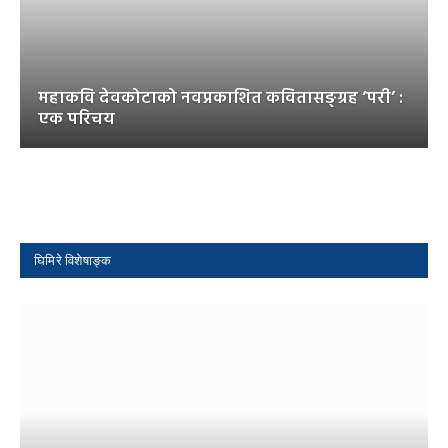
महाकवि देवकोटाको नवप्रकाशित कवितासङ्ग्रह ‘परी’ :
एक परिचय
घिमिरे विशेषाङ्क