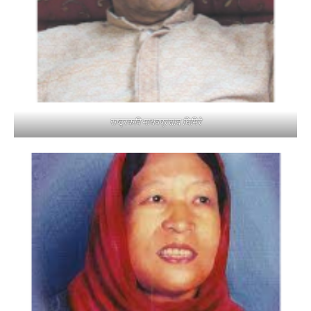
राष्ट्रकवि माधवप्रसाद घिमिरे