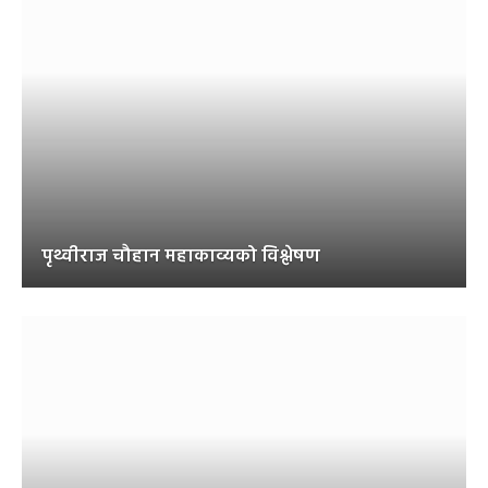
पृथ्वीराज चौहान महाकाव्यको विश्लेषण