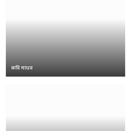
कवि माधव