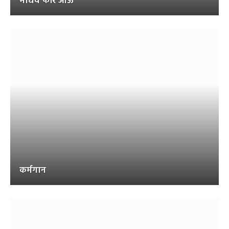
माधव फेरि आऊ
कर्मगान