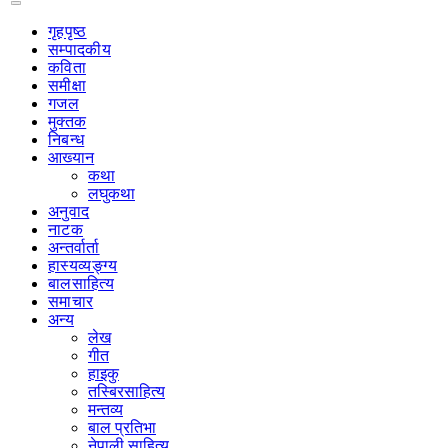
गृहपृष्‍ठ
सम्पादकीय
कविता
समीक्षा
गजल
मुक्तक
निबन्ध
आख्यान
कथा
लघुकथा
अनुवाद
नाटक
अन्तर्वार्ता
हास्यव्यङ्ग्य
बालसाहित्य
समाचार
अन्य
लेख
गीत
हाइकु
तस्बिरसाहित्य
मन्तव्य
बाल प्रतिभा
नेपाली साहित्य