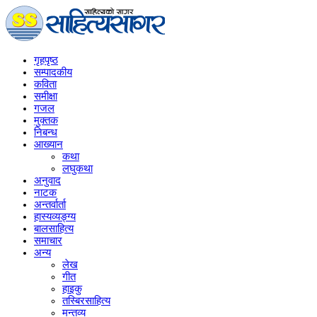
गृहपृष्‍ठ
सम्पादकीय
कविता
समीक्षा
गजल
मुक्तक
निबन्ध
आख्यान
कथा
लघुकथा
अनुवाद
नाटक
अन्तर्वार्ता
हास्यव्यङ्ग्य
बालसाहित्य
समाचार
अन्य
लेख
गीत
हाइकु
तस्बिरसाहित्य
मन्तव्य