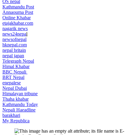
OS nepal
Kathmandu Post
Annaourna Post
Online Khabar
etajakhabar.com
nagarik news
news24nepa
l
newsofnepal
hknepal.com
nepal britain
nepal japan
Telegraph Nepal
Himal Khabar
BBC Nepali
BRT Nepal
enepalese
Nepal Dubai
Himalayan tribune
Thaha khabar
Kathmandu Today
Nepali Haeadline
barakhari
My Republica