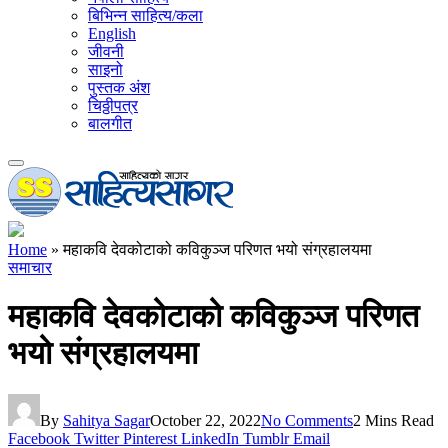
बिभिन्न साहित्य/कला
English
जीवनी
साइनो
पुस्तक अंश
चिठ्ठीपत्र
बालगीत
Home
»
महाकवि देवकोटाको कविकुञ्ज परिणत भयो संग्रहालयमा
समाचार
महाकवि देवकोटाको कविकुञ्ज परिणत
भयो संग्रहालयमा
By
Sahitya Sagar
October 22, 2022
No Comments
2 Mins Read
Facebook
Twitter
Pinterest
LinkedIn
Tumblr
Email