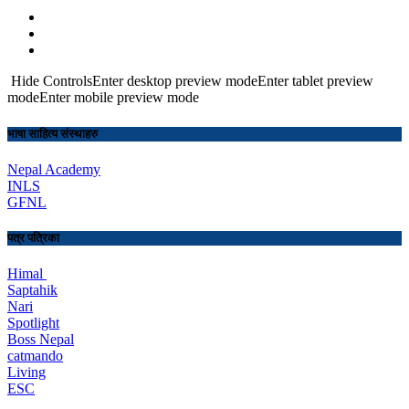
Hide ControlsEnter desktop preview modeEnter tablet preview
modeEnter mobile preview mode
भाषा साहित्य संस्थाहरु
Nepal Academy
INLS
GFNL
पत्र पत्रिका
Himal
Saptahik
Nari
Spotlight
Boss Nepal
catmando
Living
ESC