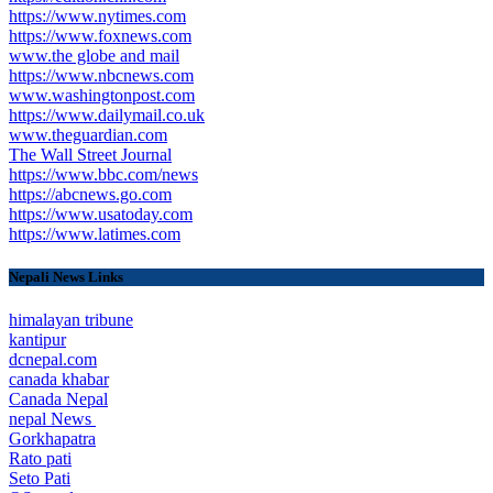
https://www.nytimes.com
https://www.foxnews.com
www.the globe and mail
https://www.nbcnews.com
www.washingtonpost.com
https://www.dailymail.co.uk
www.theguardian.com
The Wall Street Journal
https://www.bbc.com/news
https://abcnews.go.com
https://www.usatoday.com
https://www.latimes.com
Nepali News Links
himalayan tribune
kantipur
dcnepal.com
canada khabar
Canada Nepal​
nepal News
Gorkhapatra
Rato pati
Seto Pati