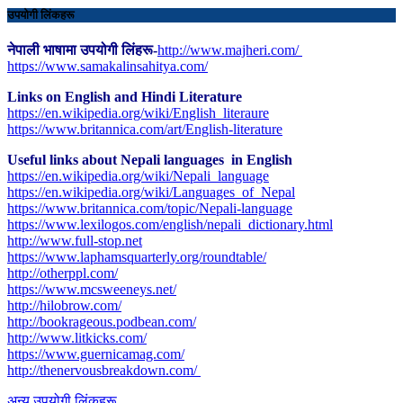
उपयोगी लिंकहरू
नेपाली भाषामा उपयोगी लिंहरू-
http://www.majheri.com/
https://www.samakalinsahitya.com/
Links on English and Hindi Literature
https://en.wikipedia.org/wiki/English_literaure
https://www.britannica.com/art/English-literature
Useful links about Nepali languages in English
https://en.wikipedia.org/wiki/Nepali_language
https://en.wikipedia.org/wiki/Languages_of_Nepal
https://www.britannica.com/topic/Nepali-language
https://www.lexilogos.com/english/nepali_dictionary.html
​http://www.full-stop.net
https://www.laphamsquarterly.org/roundtable/
http://otherppl.com/
https://www.mcsweeneys.net/
http://hilobrow.com/
http://bookrageous.podbean.com/
http://www.litkicks.com/
https://www.guernicamag.com/
http://thenervousbreakdown.com/
अन्य उपयोगी लिंकहरू