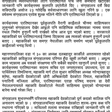
संग्रहालय व्यवस्थापनका लागि प्रतिष्ठानले पाँच जना कर्मचारी खटाएको
जानकारी पनि कार्यक्रममा कुलपति उप्रेतीले दिए । संग्रहालय दसैं बिदा
सकिएपछि असोज २३ गतेदेखि सर्वसाधारणका लागि खुला गरिने छ । एक
वर्षसम्म संग्रहालय प्रवेश शुल्क नलिने नीति पनि प्रतिष्ठानले लिएको छ ।
कार्यक्रममा प्रतिष्ठानका पूर्वकुलपति वैरागी काइँलाले चीनमा साहित्यकार
लुसुनको संग्रहालय देखेर आफूले पनि साहित्यिक व्यक्तित्वका नाममा यस्ता
स्थल निर्माण हुनुपर्ने भनी राखेको सोच आज पूरा भएको बताए । सरकारले
महाकविको घर प्रतिष्ठानलाई जिम्मा दिएकामा अब त्यसको संरक्षण हुनुपर्ने उनले
बताए । महाकविको घर समग्र नेपालीका लागि समर्पण भएको पूर्वकुलपति
काइँलाको भनाइ थियो ।
महानगरपालिका वडा नं ३० का अध्यक्ष दलबहादुर कार्कीले अस्तव्यस्त रहेको
महाकविको कविकुञ्ज संग्रहालयमा परिणत हुँदा खुसी लागेको बताए । अमूल्य
काम भएकामा अब यसको संरक्षणमा पनि सबैको सहयोग रहनुपर्ने उनले सुनाए ।
कार्यक्रममा प्रतिष्ठानका सदस्य सचिव प्रा जगत्‌प्रसाद उपाध्याय, प्रा डा
पार्थिवेश्वर तिमल्सिना, महाकवि मार्ग टोल सुधार समितिका अध्यक्ष नरेन्द्रबहादुर
श्रेष्ठ, महाकवि देवकोटाकी छोरी अम्बिकादेवी देवकोटा रिमाल, महाकविकी
पनातिनी मञ्जिला अनिल, प्रतिष्ठानका प्राज्ञ परिषद् सदस्य डा देवी
नेपाललगायतले महाकवि देवकोटाले नेपाली साहित्यमा पुर्‍याएको योगदानका
बारेमा चर्चा गरेका थिए ।
संग्रहालय शुभारम्भसँगै परिसरमा महाकवि देवकोटाको पूर्ण कदको सालिक पनि
अनावरण भएको छ । संग्रहालयभित्र महाकवि देवकोटा श्रव्य–दृश्य कक्ष पनि
स्थापना गरिएको छ । माथिल्लो तलामा सभाकक्ष राखिएको जानकारी पनि सो