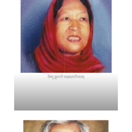
विष्णु कुमारी वाइबा(पारिजात)