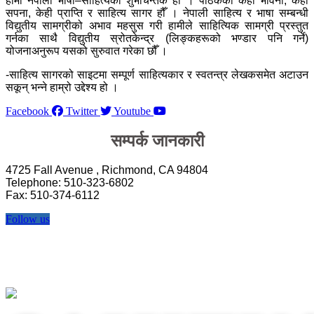
हामी नेपाली भाषा–साहित्यका शुभचिन्तक हौँ । पाठकका केही भावना, केही
सपना, केही प्राप्ति र साहित्य सागर हौँ । नेपाली साहित्य र भाषा सम्बन्धी
विद्युतीय सामग्रीको अभाव महसुस गरी हामीले साहित्यिक सामग्री प्रस्तुत
गर्नका साथै विद्युतीय स्रोतकेन्द्र (लिङ्कहरूको भण्डार पनि गर्ने)
योजनाअनुरूप यसको सुरुवात गरेका छौँ ।
-साहित्य सागरको साइटमा सम्पूर्ण साहित्यकार र स्वतन्त्र लेखकसमेत अटाउन
सकून् भन्ने हाम्रो उद्देश्य हो ।
Facebook
Twitter
Youtube
सम्पर्क जानकारी
4725 Fall Avenue , Richmond, CA 94804
Telephone: 510-323-6802
Fax: 510-374-6112
Follow us