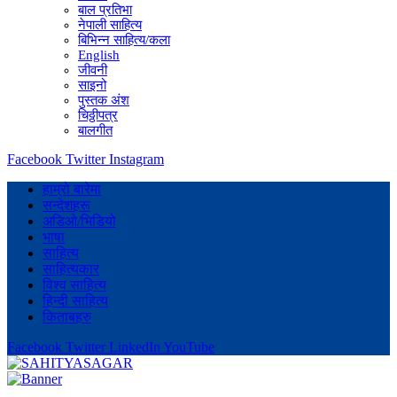
बाल प्रतिभा
नेपाली साहित्य
बिभिन्न साहित्य/कला
English
जीवनी
साइनो
पुस्तक अंश
चिठ्ठीपत्र
बालगीत
Facebook
Twitter
Instagram
हाम्रो बारेमा
सन्देशहरू
अडिओ/भिडियो
भाषा
साहित्य
साहित्यकार
विश्व साहित्य
हिन्दी साहित्य
किताबहरु
Facebook
Twitter
LinkedIn
YouTube