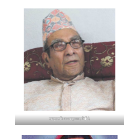
राष्ट्रकवि माधवप्रसाद घिमिरे