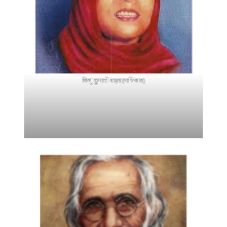
विष्णु कुमारी वाइबा(पारिजात)