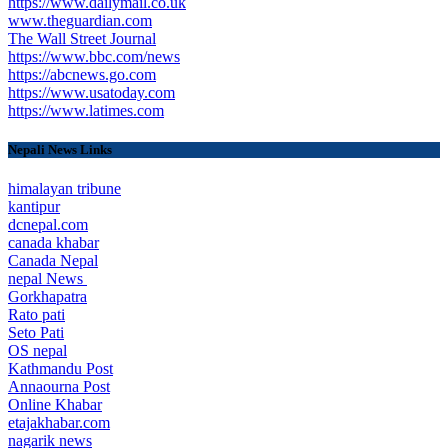
https://www.dailymail.co.uk
www.theguardian.com
The Wall Street Journal
https://www.bbc.com/news
https://abcnews.go.com
https://www.usatoday.com
https://www.latimes.com
Nepali News Links
himalayan tribune
kantipur
dcnepal.com
canada khabar
Canada Nepal​
nepal News
Gorkhapatra
Rato pati
Seto Pati
OS nepal
Kathmandu Post
Annaourna Post
Online Khabar
etajakhabar.com
nagarik news