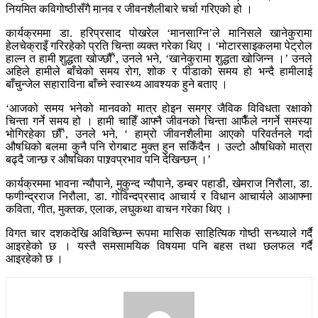
नियमित कविगोष्ठीसँगै मानव र जीवनशैलीबारे चर्चा गरिएको हो ।
कार्यक्रममा डा. हरिप्रसाद पोखरेल ‘मानसाग्नि’ले मानिसले खानेकुरामा
हेलचेक्राइँ गरिरहेको प्रति चिन्ता व्यक्त गरेका थिए । ‘मोटारसाइकलमा पेट्रोल
हाल्न त हामी शुद्धता खोज्छौँ’, उनले भने, ‘खानेकुरामा शुद्धता खोजिन्न ।’ उनले
अहिले हामीले बाँचेको समय रोग, शोक र पीडाको समय हो भन्दै हामीलाई
बाँचुन्जेल सहाराविना बाँच्ने स्वास्थ्य आवश्यक हुने बताए ।
‘आजको समय भनेको मानवको मात्र होइन समग्र जैविक विविधता रक्षाको
चिन्ता गर्ने समय हो । हामी चाहिँ आफ्नै जीवनको चिन्ता आफैँले नगर्ने समस्या
भोगिरहेका छौँ’, उनले भने, ‘ हाम्रो जीवनशैलीमा आएको परिवर्तनले गर्दा
औषधिको बलमा कुनै पनि रोगबाट मुक्त हुन सकिँदैन । उल्टो औषधिको मात्रा
बढ्दै जान्छ र औषधिका पाश्र्वप्रभाव पनि देखिन्छन् ।’
कार्यक्रममा भावना न्यौपाने, मुकुन्द न्यौपाने, डम्बर पहाडी, खेमराज निरौला, डा.
फणीन्द्रराज निरौला, डा. गोविन्दप्रसाद आचार्य र विधान आचार्यले आआफ्ना
कविता, गीत, मुक्तक, एलाक, लघुकथा वाचन गरेका थिए ।
विगत चार दशकदेखि अविच्छिन्न रूपमा मासिक साहित्यिक गोष्ठी सन्ध्याले गर्दै
आइरहेको छ । यस्तै समसामयिक विषयमा पनि बहस तथा छलफल गर्दै
आइरहेको छ ।