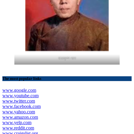
बालकृष्ण-सम
The most popular links
www.google.com
www.youtube.com
www.twitter.com
www.facebook.com
www.yahoo.com
www.amazon.com
www.yelp.com
www.reddit.com
www.craigslist.org