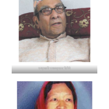
राष्ट्रकवि माधवप्रसाद घिमिरे