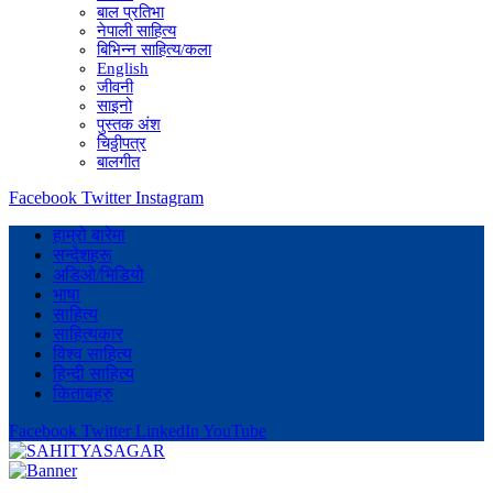
बाल प्रतिभा
नेपाली साहित्य
बिभिन्न साहित्य/कला
English
जीवनी
साइनो
पुस्तक अंश
चिठ्ठीपत्र
बालगीत
Facebook
Twitter
Instagram
हाम्रो बारेमा
सन्देशहरू
अडिओ/भिडियो
भाषा
साहित्य
साहित्यकार
विश्व साहित्य
हिन्दी साहित्य
किताबहरु
Facebook
Twitter
LinkedIn
YouTube