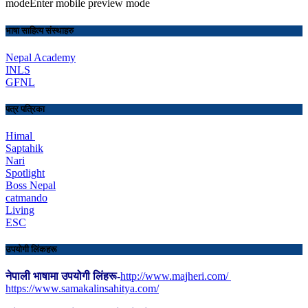
modeEnter mobile preview mode
भाषा साहित्य संस्थाहरु
Nepal Academy
INLS
GFNL
पत्र पत्रिका
Himal
Saptahik
Nari
Spotlight
Boss Nepal
catmando
Living
ESC
उपयोगी लिंकहरू
नेपाली भाषामा उपयोगी लिंहरू-
http://www.majheri.com/
https://www.samakalinsahitya.com/