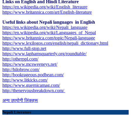
Links on English and Hindi Literature
https://en.wikipedia.org/wiki/English_literaure
https://www.britannica.com/art/English-literature
Useful links about Nepali languages in English
https://en.wikipedia.org/wiki/Nepali_language
https://en.wikipedia.org/wiki/Languages_of_Nepal
https://www.britannica.com/topic/Nepali-language
https://www.lexilogos.com/english/nepali_dictionary.html
​http://www.full-stop.net
https://www.laphamsquarterly.org/roundtable/
http://otherppl.com/
https://www.mcsweeneys.net/
http://hilobrow.com/
http://bookrageous.podbean.com/
http://www.litkicks.com/
https://www.guernicamag.com/
http://thenervousbreakdown.com/
अन्य उपयोगी लिंकहरू
Nepali Literature