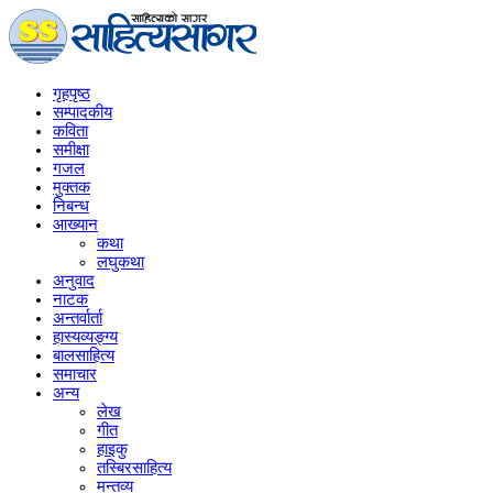
गृहपृष्‍ठ
सम्पादकीय
कविता
समीक्षा
गजल
मुक्तक
निबन्ध
आख्यान
कथा
लघुकथा
अनुवाद
नाटक
अन्तर्वार्ता
हास्यव्यङ्ग्य
बालसाहित्य
समाचार
अन्य
लेख
गीत
हाइकु
तस्बिरसाहित्य
मन्तव्य