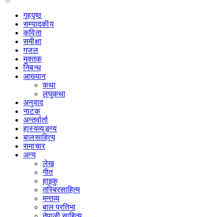
गृहपृष्‍ठ
सम्पादकीय
कविता
समीक्षा
गजल
मुक्तक
निबन्ध
आख्यान
कथा
लघुकथा
अनुवाद
नाटक
अन्तर्वार्ता
हास्यव्यङ्ग्य
बालसाहित्य
समाचार
अन्य
लेख
गीत
हाइकु
तस्बिरसाहित्य
मन्तव्य
बाल प्रतिभा
नेपाली साहित्य