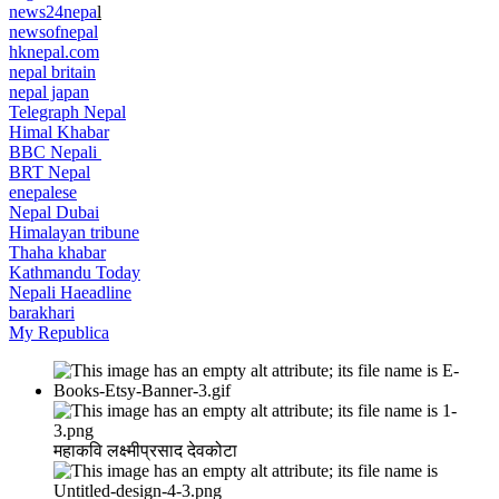
news24nepa
l
newsofnepal
hknepal.com
nepal britain
nepal japan
Telegraph Nepal
Himal Khabar
BBC Nepali
BRT Nepal
enepalese
Nepal Dubai
Himalayan tribune
Thaha khabar
Kathmandu Today
Nepali Haeadline
barakhari
My Republica
महाकवि लक्ष्मीप्रसाद देवकोटा