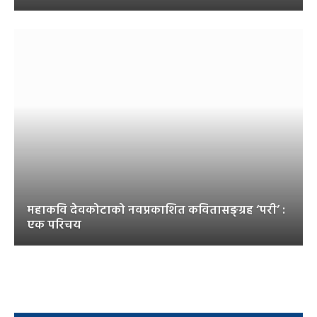
महाकवि देवकोटाको नवप्रकाशित कवितासङ्ग्रह ‘परी’ :
एक परिचय