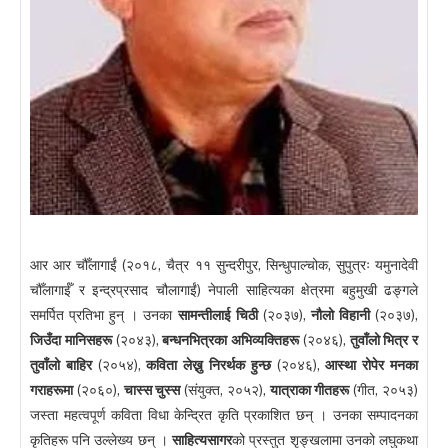
आर आर चौँलागाईं (२०१८, चैत्र ११ सुन्दरीपुर, सिन्धुपाल्चोक, सुपुत्रः यमुनादेवी
चौँलागाईँ र इन्द्रप्रसाद चौलागाईं) नेपाली साहित्यका क्षेत्रमा बहुमुखी ढङ्गले
समर्पित प्रतिभा हुन् । उनका
सामन्तीलाई चिठी
(२०३७),
नौलो विहानी
(२०३७),
जिउँदा मानिसहरू
(२०४३),
बन्धनभित्रका अभिव्यक्तिहरू
(२०४६),
तुवाँलो भित्र र
तुवाँलो बाहिर
(२०५४),
कविता लेख्नु निरर्थक हुन्छ
(२०४६),
आस्था रोपेर मनका
गराहरूमा
(२०६०),
चास्स चुस्स
(संयुक्त, २०५२),
यात्राका गीतहरू
(गीत, २०५३)
जस्ता महत्वपूर्ण कविता विधा केन्द्रित कृति प्रकाशित छन् । उनका सम्पादनका
कृतिहरू पनि उल्लेख्य छन् ।
साहित्यसागर
को प्रस्तुत शृङ्खलामा उनको लघुकथा