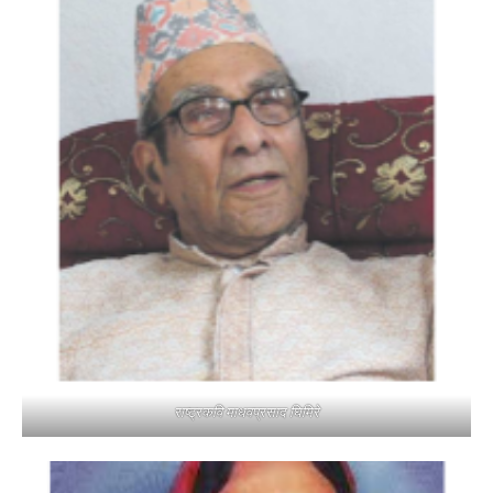
राष्ट्रकवि माधवप्रसाद घिमिरे