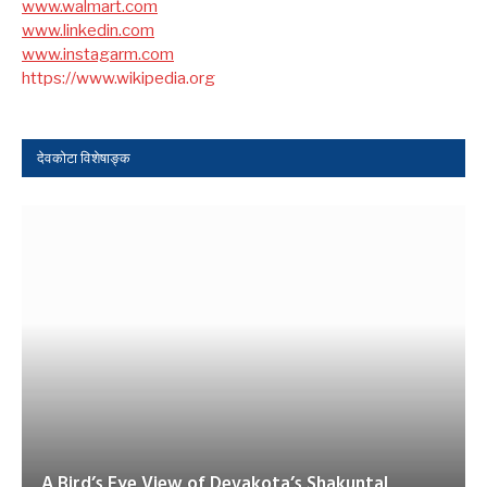
www.walmart.com
www.linkedin.com
www.instagarm.com
https://www.wikipedia.org
देवकोटा विशेषाङ्क
A Bird’s Eye View of Devakota’s Shakuntal