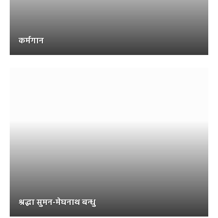
कर्मगान
श्रद्धा सुमन-मेघनाथ बन्धु