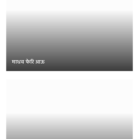
माधव फेरि आऊ