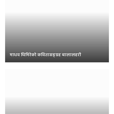
माधव घिमिरेको कवितासङ्ग्रह बालालहरी