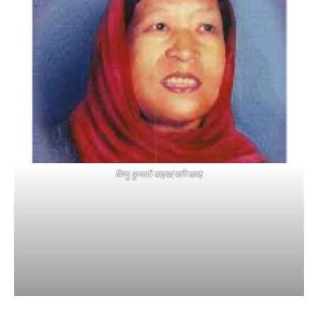
विष्णु कुमारी वाइबा(पारिजात)