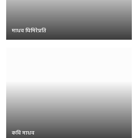
माधव घिमिरेप्रति
कवि माधव