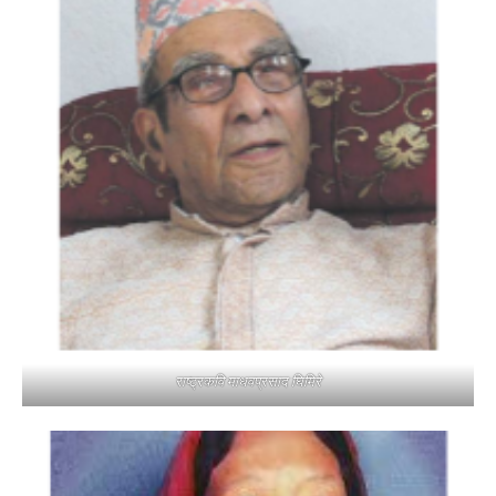
राष्ट्रकवि माधवप्रसाद घिमिरे