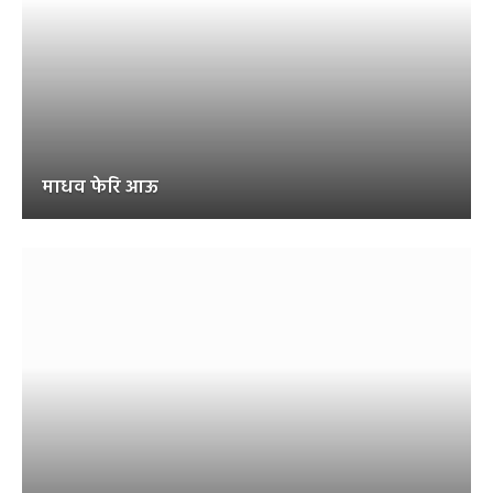
माधव फेरि आऊ