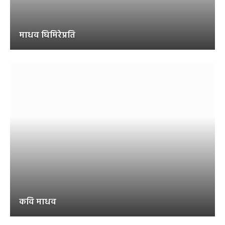
माधव घिमिरेप्रति
कवि माधव