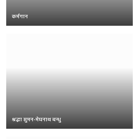
कर्मगान
श्रद्धा सुमन-मेघनाथ बन्धु