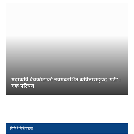
महाकवि देवकोटाको नवप्रकाशित कवितासङ्ग्रह ‘परी’ :
एक परिचय
घिमिरे विशेषाङ्क