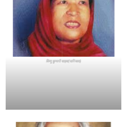
विष्णु कुमारी वाइबा(पारिजात)