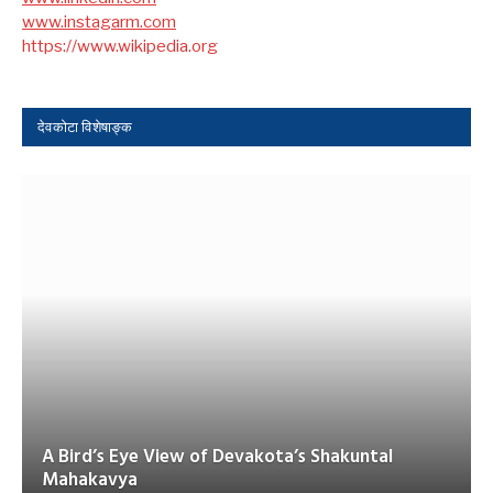
www.instagarm.com
https://www.wikipedia.org
देवकोटा विशेषाङ्क
A Bird’s Eye View of Devakota’s Shakuntal
Mahakavya