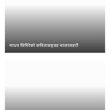
माधव घिमिरेको कवितासङ्ग्रह बालालहरी