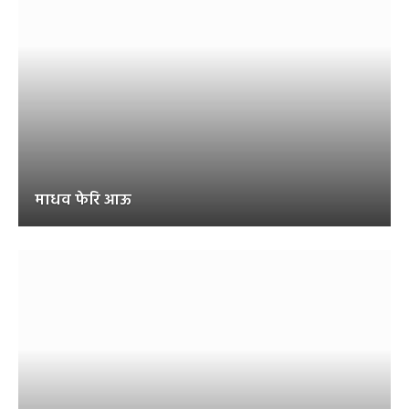
माधव फेरि आऊ