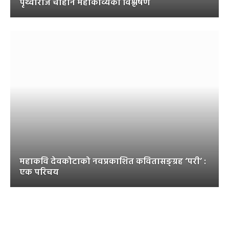
पृथ्वीराज चौहान महाकाव्यको विश्लेषण
महाकवि देवकोटाको नवप्रकाशित कवितासङ्ग्रह ‘परी’ :
एक परिचय