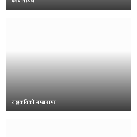
कवि माधव
राष्ट्रकविको सम्झनामा