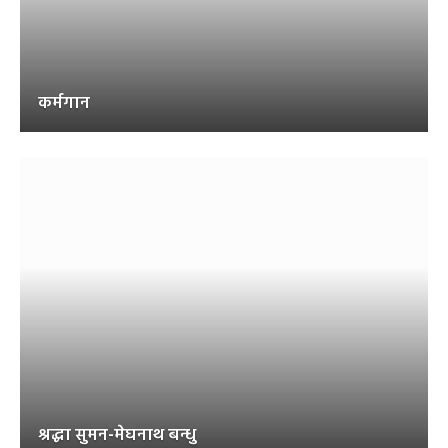
कर्मगान
श्रद्धा सुमन-मेघनाथ बन्धु