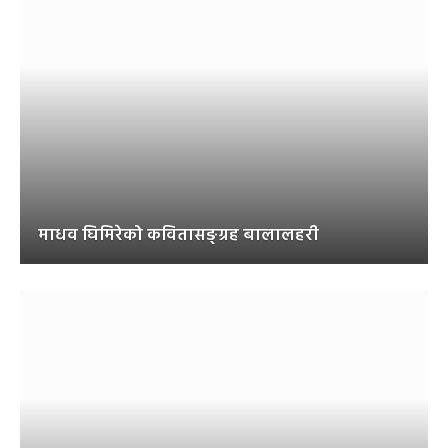
माधव घिमिरेको कवितासङ्ग्रह बालालहरी