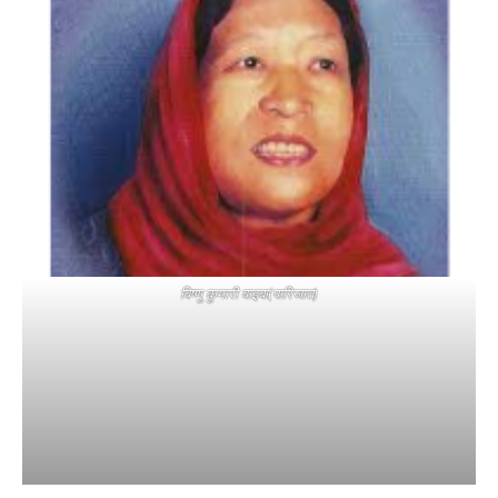
विष्णु कुमारी वाइबा(पारिजात)