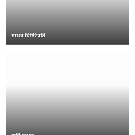
माधव घिमिरेप्रति