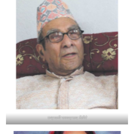
राष्ट्रकवि माधवप्रसाद घिमिरे