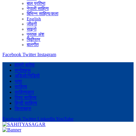
बाल प्रतिभा
नेपाली साहित्य
बिभिन्न साहित्य/कला
English
जीवनी
साइनो
पुस्तक अंश
चिठ्ठीपत्र
बालगीत
Facebook
Twitter
Instagram
हाम्रो बारेमा
सन्देशहरू
अडिओ/भिडियो
भाषा
साहित्य
साहित्यकार
विश्व साहित्य
हिन्दी साहित्य
किताबहरु
Facebook
Twitter
LinkedIn
YouTube