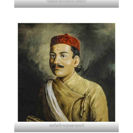
महाकवि लक्ष्मीप्रसाद देवकोटा
आदीकवि भानुभक्त आचार्य