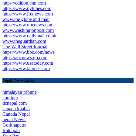
https://edition.cnn.com
https://www.nytimes.com
https://www.foxnews.com
www.the globe and mail
https://www.nbcnews.com
www.washingtonpost.com
https://www.dailymail.co.uk
www.theguardian.com
The Wall Street Journal
https://www.bbc.com/news
https://abcnews.go.com
https://www.usatoday.com
https://www.latimes.com
Nepali News Links
himalayan tribune
kantipur
dcnepal.com
canada khabar
Canada Nepal​
nepal News
Gorkhapatra
Rato pati
Seto Pati