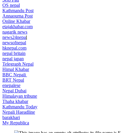
OS nepal
Kathmandu Post
Annaourna Post
Online Khabar
etajakhabar.com
nagarik news
news24nepa
l
newsofnepal
hknepal.com
nepal britain
nepal japan
Telegraph Nepal
Himal Khabar
BBC Nepali
BRT Nepal
enepalese
Nepal Dubai
Himalayan tribune
Thaha khabar
Kathmandu Today
Nepali Haeadline
barakhari
My Republica