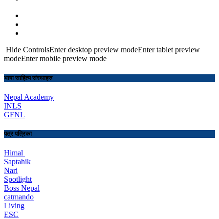
Hide ControlsEnter desktop preview modeEnter tablet preview
modeEnter mobile preview mode
भाषा साहित्य संस्थाहरु
Nepal Academy
INLS
GFNL
पत्र पत्रिका
Himal
Saptahik
Nari
Spotlight
Boss Nepal
catmando
Living
ESC