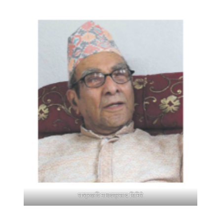
राष्ट्रकवि माधवप्रसाद घिमिरे