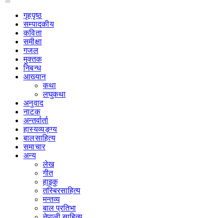
गृहपृष्‍ठ
सम्पादकीय
कविता
समीक्षा
गजल
मुक्तक
निबन्ध
आख्यान
कथा
लघुकथा
अनुवाद
नाटक
अन्तर्वार्ता
हास्यव्यङ्ग्य
बालसाहित्य
समाचार
अन्य
लेख
गीत
हाइकु
तस्बिरसाहित्य
मन्तव्य
बाल प्रतिभा
नेपाली साहित्य