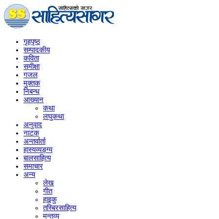
गृहपृष्‍ठ
सम्पादकीय
कविता
समीक्षा
गजल
मुक्तक
निबन्ध
आख्यान
कथा
लघुकथा
अनुवाद
नाटक
अन्तर्वार्ता
हास्यव्यङ्ग्य
बालसाहित्य
समाचार
अन्य
लेख
गीत
हाइकु
तस्बिरसाहित्य
मन्तव्य