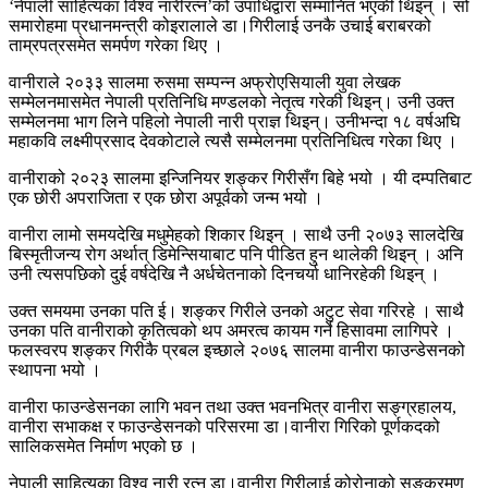
‘नेपाली साहित्यका विश्व नारीरत्न’को उपाधिद्वारा सम्मानित भएकी थिइन् । सो
समारोहमा प्रधानमन्त्री कोइरालाले डा।गिरीलाई उनकै उचाई बराबरको
ताम्रपत्रसमेत समर्पण गरेका थिए ।
वानीराले २०३३ सालमा रुसमा सम्पन्न अफ्रोएसियाली युवा लेखक
सम्मेलनमासमेत नेपाली प्रतिनिधि मण्डलको नेतृत्व गरेकी थिइन्। उनी उक्त
सम्मेलनमा भाग लिने पहिलो नेपाली नारी प्राज्ञ थिइन्। उनीभन्दा १८ वर्षअघि
महाकवि लक्ष्मीप्रसाद देवकोटाले त्यसै सम्मेलनमा प्रतिनिधित्व गरेका थिए ।
वानीराको २०२३ सालमा इन्जिनियर शङ्कर गिरीसँग बिहे भयो । यी दम्पतिबाट
एक छोरी अपराजिता र एक छोरा अपूर्वको जन्म भयो ।
वानीरा लामो समयदेखि मधुमेहको शिकार थिइन् । साथै उनी २०७३ सालदेखि
बिस्मृतीजन्य रोग अर्थात् डिमेन्सियाबाट पनि पीडित हुन थालेकी थिइन् । अनि
उनी त्यसपछिको दुई वर्षदेखि नै अर्धचेतनाको दिनचर्या धानिरहेकी थिइन् ।
उक्त समयमा उनका पति ई। शङ्कर गिरीले उनको अटुट सेवा गरिरहे । साथै
उनका पति वानीराको कृतित्वको थप अमरत्व कायम गर्ने हिसावमा लागिपरे ।
फलस्वरप शङ्कर गिरीकै प्रबल इच्छाले २०७६ सालमा वानीरा फाउन्डेसनको
स्थापना भयो ।
वानीरा फाउन्डेसनका लागि भवन तथा उक्त भवनभित्र वानीरा सङ्ग्रहालय,
वानीरा सभाकक्ष र फाउन्डेसनको परिसरमा डा।वानीरा गिरिको पूर्णकदको
सालिकसमेत निर्माण भएको छ ।
नेपाली साहित्यका विश्व नारी रत्न डा।वानीरा गिरीलाई कोरोनाको सङ्क्रमण