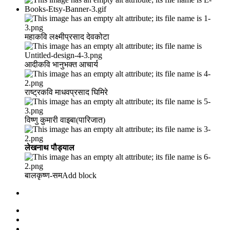
महाकवि लक्ष्मीप्रसाद देवकोटा
आदीकवि भानुभक्त आचार्य
राष्ट्रकवि माधवप्रसाद घिमिरे
विष्णु कुमारी वाइबा(पारिजात)
लेखनाथ पौड्याल
बालकृष्ण-सम Add block