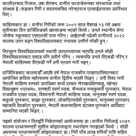
कालीप्रसाद रिजाल, उषा शेरचन, वानीरा फाउन्डेसनका संस्थापक तथा
संरक्षक ई।शङ्कर गिरी र सदस्यसचिव नरेन्द्रराज प्रसाईलगायत उपस्थित
थिए।
साहित्यकार डा। वानीरा गिरीको जन्म २००१ साल वैशाख १३ गते अक्षय
तृतीयाका दिन दार्जिलिङको खरसाङमा भएको थियो। उनले स्थानीय सेन्ट
जोसेफ स्कुलबाट एसएलसी पास गरिन्। आईएस्सी पढेकी वानीराले २०२२
सालमा उत्तर बङ्ग विश्वविद्यालयबाट स्नातक उत्तीर्ण गरेकी हुन्।
त्रिभुवन विश्वविद्यालयको स्थायी उपप्राध्यापक भएपछि उनले सोही
विश्वविद्यालयबाट एमएड पनि उतीर्ण गरिन् । त्यसपछि उनले पीएचडी गरिन् र
नेपाली साहित्यमा पीएचडी गर्ने उनी प्रथम नारी भइन्।
दार्जिलिङबाट काठमाडौँ आएकै वर्ष नेपाल राजकीय प्रज्ञाप्रतिष्ठानबाट
आयोजित कविता महोत्सवमा वानीरा द्वितीय भएकी थिइन् । उनी विश्व नारी
नेपाली साहित्य रत्नको उपाधिका साथै प्रबल गोरखादक्षिणबाहू, महेन्द्र
विद्याभूषण ९प्रथम०, रत्नश्री स्वर्ण पदक, सैनध्वज नन्दकुमारी पुरस्कार, नेपाल
राजकीय प्रज्ञा पदक, विश्वनारी नेपाली साहित्य पदक, भानुभक्त स्वर्ण पदक,
मधुपर्क पुरस्कार, साझा पुरस्कार, लोकप्रियादेवी पुरस्कार, भानुभक्त पुरस्कार,
महाकवि देवकोटा पुरस्कार, नेपाली कलासाहित्य डटकम पुरस्कार आदिबाट
सम्मानित भएकी थिइन् ।
नइको संयोजन र त्रिमूर्ति निकेतनको आयोजनामा डा।वानीरा गिरीलाई २०७१
सालमा प्रधानमन्त्री सुशील कोइरालाद्वारा रथारोहण गराइएको थियो । सोही
अवसरमा प्रधानमन्त्री कोइरालाबाट डा।गिरी पाँच लाख रुपियाँ राशि सहित