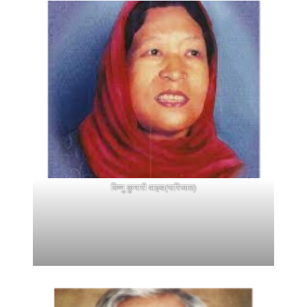
विष्णु कुमारी वाइबा(पारिजात)