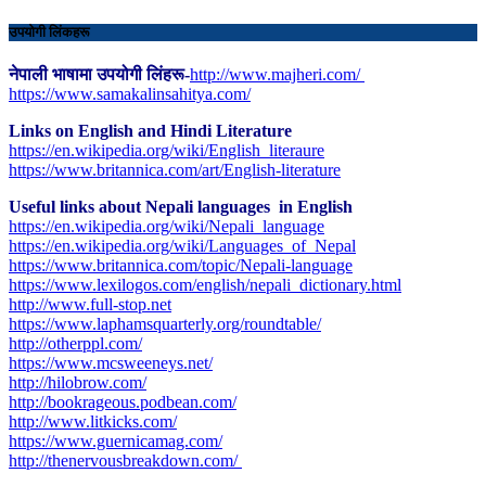
उपयोगी लिंकहरू
नेपाली भाषामा उपयोगी लिंहरू-
http://www.majheri.com/
https://www.samakalinsahitya.com/
Links on English and Hindi Literature
https://en.wikipedia.org/wiki/English_literaure
https://www.britannica.com/art/English-literature
Useful links about Nepali languages in English
https://en.wikipedia.org/wiki/Nepali_language
https://en.wikipedia.org/wiki/Languages_of_Nepal
https://www.britannica.com/topic/Nepali-language
https://www.lexilogos.com/english/nepali_dictionary.html
​http://www.full-stop.net
https://www.laphamsquarterly.org/roundtable/
http://otherppl.com/
https://www.mcsweeneys.net/
http://hilobrow.com/
http://bookrageous.podbean.com/
http://www.litkicks.com/
https://www.guernicamag.com/
http://thenervousbreakdown.com/