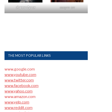
लेखनाथ पौड्याल
बालकृष्ण-सम
THE MOST POPULAR LINKS
www.google.com
www.youtube.com
www.twitter.com
www.facebook.com
www.yahoo.com
www.amazon.com
www.yelp.com
www.reddit.com