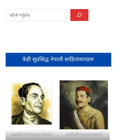
महाकवि लक्ष्मीप्रसाद देवकोटा
आदीकवि भानुभक्त आचार्य