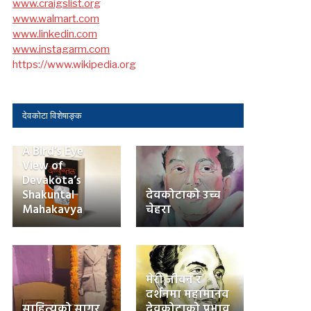
www.craigslist.org
www.walmart.com
www.linkedin.com
www.instagarm.com
https://www.wikipedia.org
देवकोटा विशेषाङ्क
A Bird’s Eye
View of
Devakota’s
Shakuntal
देवकोटाको उच्च
Mahakavya
चेहरा
मेरो जीवन र
दर्शनमा महामानव
साहित्यको सागर
देवकोटाको प्रभाव