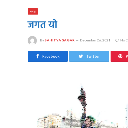
गजल
जगत यो
By
SAHITYA SAGAR
December 26, 2021
No 
Facebook
Twitter
P