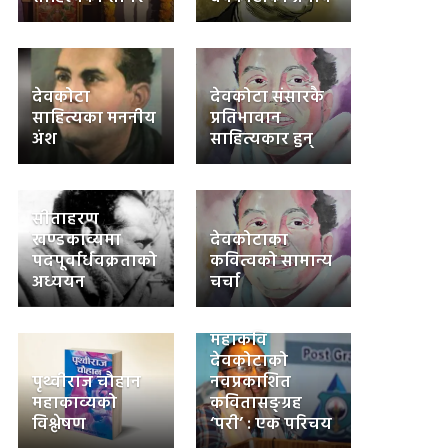
देवकोटा
देवकोटा संसारकै
साहित्यका मननीय
प्रतिभावान
अंश
साहित्यकार हुन्
सीताहरण
खण्डकाव्यमा
देवकोटाका
पदपूर्वार्धवक्रताको
कवित्वको सामान्य
अध्ययन
चर्चा
महाकवि
देवकोटाको
पृथ्वीराज चौहान
नवप्रकाशित
महाकाव्यको
कवितासङ्ग्रह
विश्लेषण
‘परी’ : एक परिचय