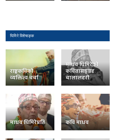
घिमिरे विशेषाङ्क
माधव घिमिरेको
राष्ट्रकविको
कवितासङ्ग्रह
व्यक्तित्व चर्चा
बालालहरी
माधव घिमिरेप्रति
कवि माधव