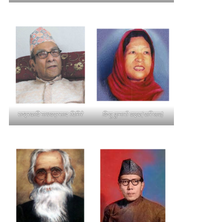
राष्ट्रकवि माधवप्रसाद घिमिरे
विष्णु कुमारी वाइबा(पारिजात)