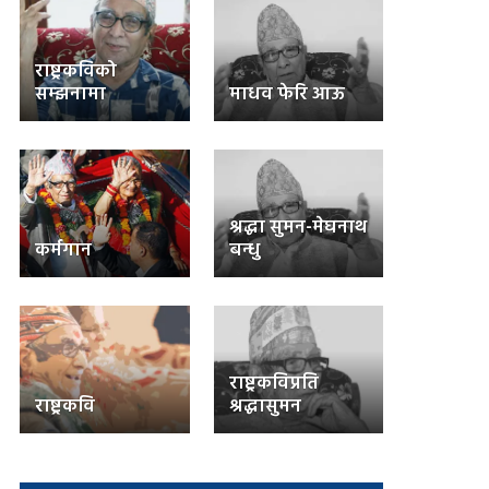
राष्ट्रकविको
सम्झनामा
माधव फेरि आऊ
श्रद्धा सुमन-मेघनाथ
कर्मगान
बन्धु
राष्ट्रकविप्रति
राष्ट्रकवि
श्रद्धासुमन