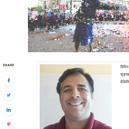
SHARE
विपि
शृङ्ख
वेथिति