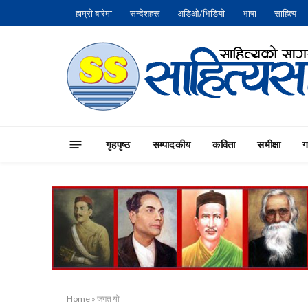
हाम्रो बारेमा
सन्देशहरू
अडिओ/भिडियो
भाषा
साहित्य
गृहपृष्‍ठ
सम्पादकीय
कविता
समीक्षा
Home
»
जगत यो