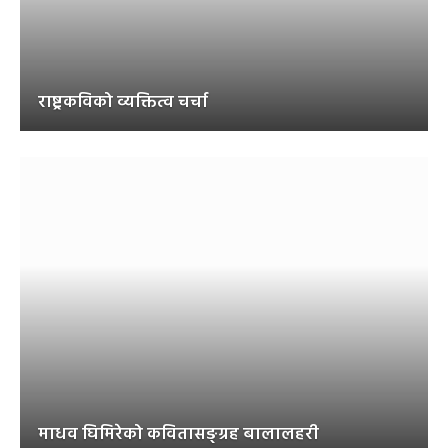
राष्ट्रकविको व्यक्तित्व चर्चा
माधव घिमिरेको कवितासङ्ग्रह बालालहरी