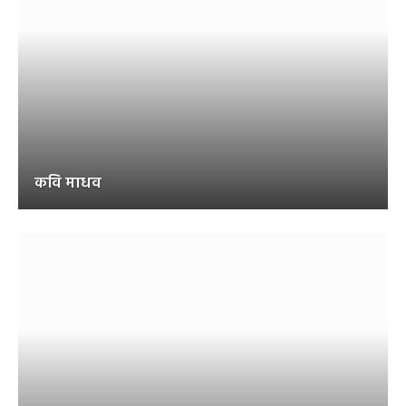
कवि माधव