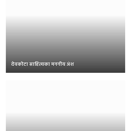
देवकोटा साहित्यका मननीय अंश