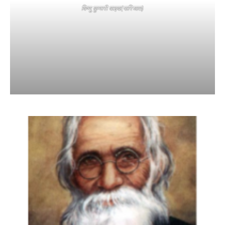
विष्णु कुमारी वाइबा(पारिजात)