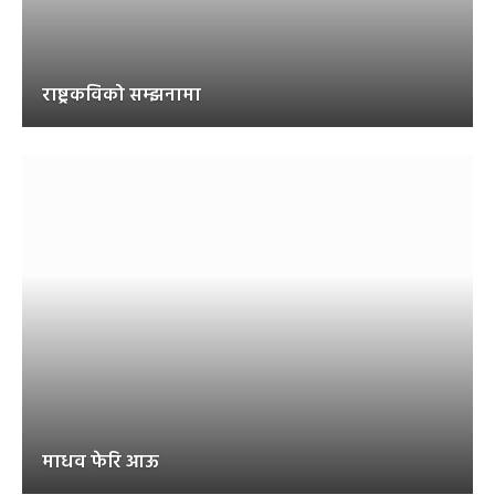
राष्ट्रकविको सम्झनामा
माधव फेरि आऊ