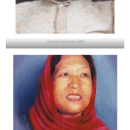
राष्ट्रकवि माधवप्रसाद घिमिरे