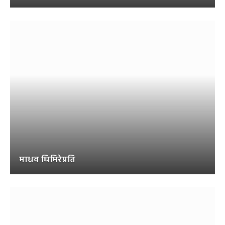
माधव घिमिरेप्रति