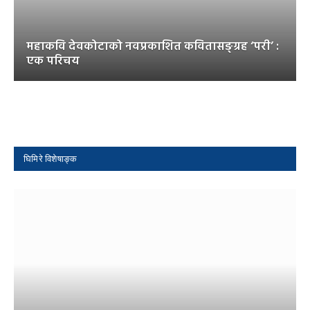
महाकवि देवकोटाको नवप्रकाशित कवितासङ्ग्रह ‘परी’ :
एक परिचय
घिमिरे विशेषाङ्क