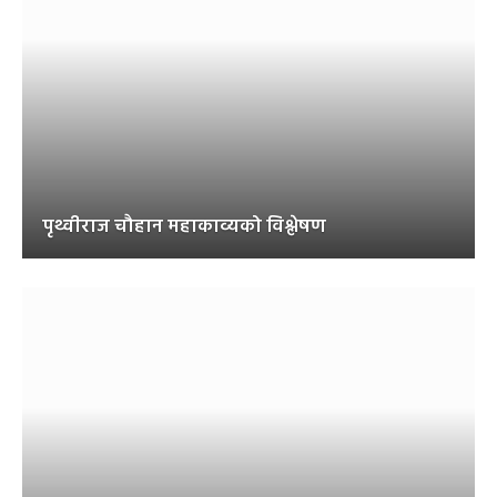
पृथ्वीराज चौहान महाकाव्यको विश्लेषण