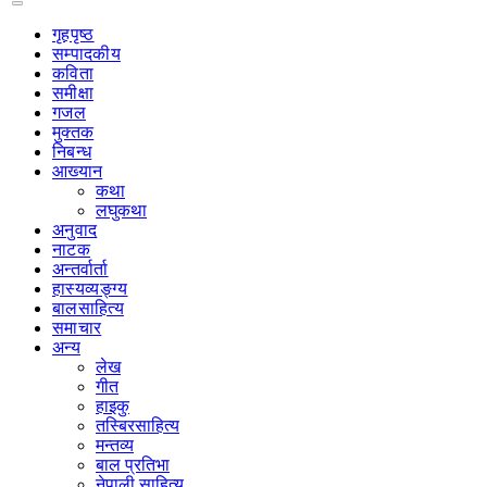
गृहपृष्‍ठ
सम्पादकीय
कविता
समीक्षा
गजल
मुक्तक
निबन्ध
आख्यान
कथा
लघुकथा
अनुवाद
नाटक
अन्तर्वार्ता
हास्यव्यङ्ग्य
बालसाहित्य
समाचार
अन्य
लेख
गीत
हाइकु
तस्बिरसाहित्य
मन्तव्य
बाल प्रतिभा
नेपाली साहित्य