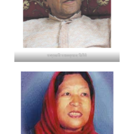
राष्ट्रकवि माधवप्रसाद घिमिरे