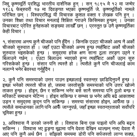
जिद्दु कृष्णमूर्ति प्रशिद्ध भारतीय दार्शनिक हुन् । सन् १८९५ मे १२ मा जन्मेर
१९८६ फेब्रुवरी १७ मा दिवङ्गत भएका कृष्णमूर्ति जे. कृष्णमूर्तिको नामले
परिचित छन् । विश्वप्रशिद्ध यी विचारक कुशल वक्ता र लेखक पनि हुन् ।
उनका शिक्षा तथा विचार मनलाई शिक्षित गराउने किसिमका हुन्छन् । उनका
विचारबाट प्रेरित हुनेहरूको सङ्ख्या लाखौँ छन् । प्रस्तुत छ उनै कृष्णमूर्तिका
केही विचार ।
१, संसारमा अन्त्य कुनै चीजको पनि हुँदैन । किनकि एउटा चीजको अत्य नै अर्को
चीजको सुरुवात हो । जहाँ एउटा चीजको अन्त्य हुन्छ त्यहीँबाट अर्को चीजको
सुरुवात भइसकेको हुन्छ । समुद्रमा हरेक क्षण साना ठूला तरङ्ग उठ्ने र
बिलाउने गर्छन् । एउटा बिलाउन भ्याएको हुन्न त्यहीँबाट अर्को उठ्न सुरु
गरिसकेको हुन्छ । संसार पनि त्यस्तै हो । त्यसैले कुनै पनि चीजलाई काम
नलाग्ने भनेर बेवस्था गर्नुहुँदैन ।
२, कुनै पनि समस्याको उत्तर पाउन इच्छालाई स्वतन्त्र छाडिदिनुपर्ने हुन्छ ।
इच्छा भनेको त्यस्तो चीज हो, जसमा जस्तोसुकै समस्याको पनि उत्तर खोज्ने
ताकत हुन्छ । होइन, छैन र सकिन्न भनेर बसे सानै समस्या पनि ठूलो बन्छ र
मरिकाटे समाधान भेटिन्न । होइन सकिन्छ र सम्भव छ भनेर अघि बढे आकाशमा
उड्न र समुद्रमा कुद्न पनि सकिन्छ । समस्या संसारमा होइन, आफैँमा छ ।
त्यसैले समाधानका लागि पनि आफैँ जाग्नुपर्छ, जहाँ इच्छा स्वतन्त्रताको सर्वोपरि
भूमिका हुन्छ ।
३, अविश्वास नै डरको जननी हो । विश्वास बिना एक पाइलो पनि अघि बढ्न
सकिन्न । विश्वास भए ढुङ्गा मूढामा पनि देवता देखिन थाल्छन् नभए देवता नै
आए पनि कुनै अर्थ छैन । साँझको समयमा डोरी पनि सर्पजस्तो लाग्न सक्छ,