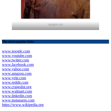
बालकृष्ण-सम
The most popular links
www.google.com
www.youtube.com
www.twitter.com
www.facebook.com
www.yahoo.com
www.amazon.com
www.yelp.com
www.reddit.com
www.craigslist.org
www.walmart.com
www.linkedin.com
www.instagarm.com
https://www.wikipedia.org