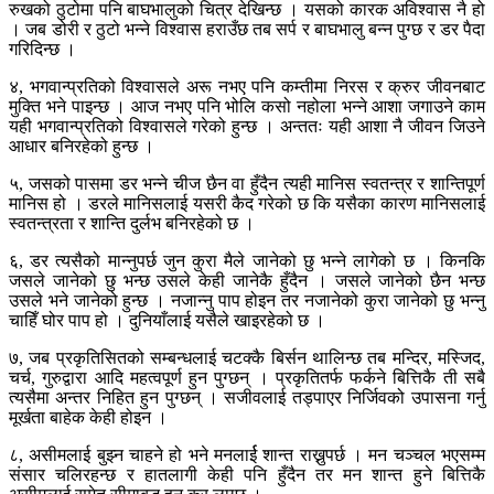
रुखको ठुटोमा पनि बाघभालुको चित्र देखिन्छ । यसको कारक अविश्वास नै हो
। जब डोरी र ठुटो भन्ने विश्वास हराउँछ तब सर्प र बाघभालु बन्न पुग्छ र डर पैदा
गरिदिन्छ ।
४, भगवान्प्रतिको विश्वासले अरू नभए पनि कम्तीमा निरस र क्रुर जीवनबाट
मुक्ति भने पाइन्छ । आज नभए पनि भोलि कसो नहोला भन्ने आशा जगाउने काम
यही भगवान्प्रतिको विश्वासले गरेको हुन्छ । अन्ततः यही आशा नै जीवन जिउने
आधार बनिरहेको हुन्छ ।
५, जसको पासमा डर भन्ने चीज छैन वा हुँदैन त्यही मानिस स्वतन्त्र र शान्तिपूर्ण
मानिस हो । डरले मानिसलाई यसरी कैद गरेको छ कि यसैका कारण मानिसलाई
स्वतन्त्रता र शान्ति दुर्लभ बनिरहेको छ ।
६, डर त्यसैको मान्नुपर्छ जुन कुरा मैले जानेको छु भन्ने लागेको छ । किनकि
जसले जानेको छु भन्छ उसले केही जानेकै हुँदैन । जसले जानेको छैन भन्छ
उसले भने जानेको हुन्छ । नजान्नु पाप होइन तर नजानेको कुरा जानेको छु भन्नु
चाहिँ घोर पाप हो । दुनियाँलाई यसैले खाइरहेको छ ।
७, जब प्रकृतिसितको सम्बन्धलाई चटक्कै बिर्सन थालिन्छ तब मन्दिर, मस्जिद,
चर्च, गुरुद्वारा आदि महत्वपूर्ण हुन पुग्छन् । प्रकृतितर्फ फर्कने बित्तिकै ती सबै
त्यसैमा अन्तर निहित हुन पुग्छन् । सजीवलाई तड्पाएर निर्जिवको उपासना गर्नु
मूर्खता बाहेक केही होइन ।
८, असीमलाई बुझ्न चाहने हो भने मनलार्ई शान्त राख्नुपर्छ । मन चञ्चल भएसम्म
संसार चलिरहन्छ र हातलागी केही पनि हुँदैन तर मन शान्त हुने बित्तिकै