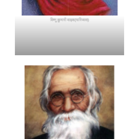
विष्णु कुमारी वाइबा(पारिजात)