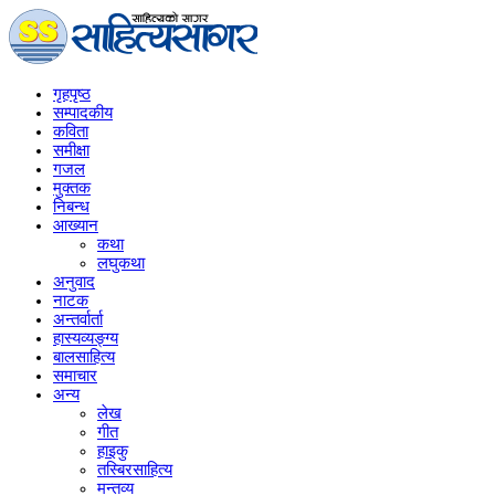
गृहपृष्‍ठ
सम्पादकीय
कविता
समीक्षा
गजल
मुक्तक
निबन्ध
आख्यान
कथा
लघुकथा
अनुवाद
नाटक
अन्तर्वार्ता
हास्यव्यङ्ग्य
बालसाहित्य
समाचार
अन्य
लेख
गीत
हाइकु
तस्बिरसाहित्य
मन्तव्य