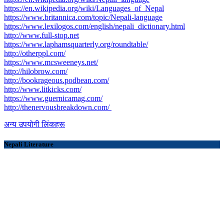
https://en.wikipedia.org/wiki/Languages_of_Nepal
https://www.britannica.com/topic/Nepali-language
https://www.lexilogos.com/english/nepali_dictionary.html
​http://www.full-stop.net
https://www.laphamsquarterly.org/roundtable/
http://otherppl.com/
https://www.mcsweeneys.net/
http://hilobrow.com/
http://bookrageous.podbean.com/
http://www.litkicks.com/
https://www.guernicamag.com/
http://thenervousbreakdown.com/
अन्य उपयोगी लिंकहरू
Nepali Literature