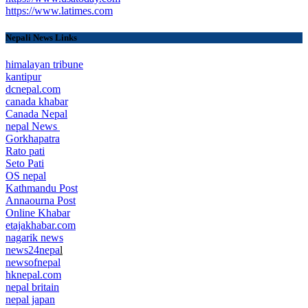
https://www.latimes.com
Nepali News Links
himalayan tribune
kantipur
dcnepal.com
canada khabar
Canada Nepal​
nepal News
Gorkhapatra
Rato pati
Seto Pati
OS nepal
Kathmandu Post
Annaourna Post
Online Khabar
etajakhabar.com
nagarik news
news24nepa
l
newsofnepal
hknepal.com
nepal britain
nepal japan