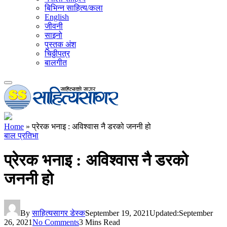
बिभिन्न साहित्य/कला
English
जीवनी
साइनो
पुस्तक अंश
चिठ्ठीपत्र
बालगीत
Home
»
प्रेरक भनाइ : अविश्वास नै डरको जननी हो
बाल प्रतिभा
प्रेरक भनाइ : अविश्वास नै डरको
जननी हो
By
साहित्यसागर डेस्क
September 19, 2021
Updated:
September
26, 2021
No Comments
3 Mins Read