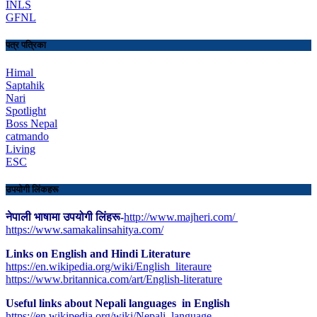
INLS
GFNL
पत्र पत्रिका
Himal
Saptahik
Nari
Spotlight
Boss Nepal
catmando
Living
ESC
उपयोगी लिंकहरू
नेपाली भाषामा उपयोगी लिंहरू-
http://www.majheri.com/
https://www.samakalinsahitya.com/
Links on English and Hindi Literature
https://en.wikipedia.org/wiki/English_literaure
https://www.britannica.com/art/English-literature
Useful links about Nepali languages in English
https://en.wikipedia.org/wiki/Nepali_language