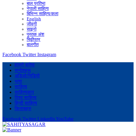
बाल प्रतिभा
नेपाली साहित्य
बिभिन्न साहित्य/कला
English
जीवनी
साइनो
पुस्तक अंश
चिठ्ठीपत्र
बालगीत
Facebook
Twitter
Instagram
हाम्रो बारेमा
सन्देशहरू
अडिओ/भिडियो
भाषा
साहित्य
साहित्यकार
विश्व साहित्य
हिन्दी साहित्य
किताबहरु
Facebook
Twitter
LinkedIn
YouTube