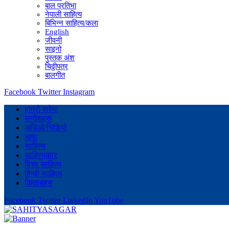
बाल प्रतिभा
नेपाली साहित्य
बिभिन्न साहित्य/कला
English
जीवनी
साइनो
पुस्तक अंश
चिठ्ठीपत्र
बालगीत
Facebook
Twitter
Instagram
हाम्रो बारेमा
सन्देशहरू
अडिओ/भिडियो
भाषा
साहित्य
साहित्यकार
विश्व साहित्य
हिन्दी साहित्य
किताबहरु
Facebook
Twitter
LinkedIn
YouTube