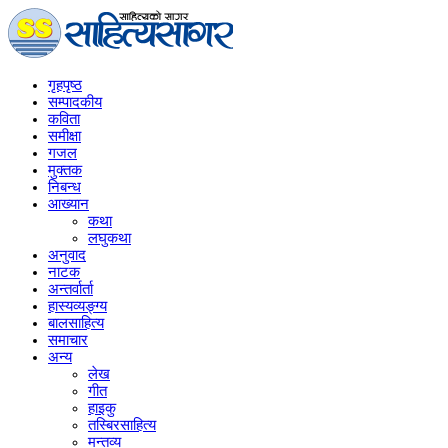
गृहपृष्‍ठ
सम्पादकीय
कविता
समीक्षा
गजल
मुक्तक
निबन्ध
आख्यान
कथा
लघुकथा
अनुवाद
नाटक
अन्तर्वार्ता
हास्यव्यङ्ग्य
बालसाहित्य
समाचार
अन्य
लेख
गीत
हाइकु
तस्बिरसाहित्य
मन्तव्य