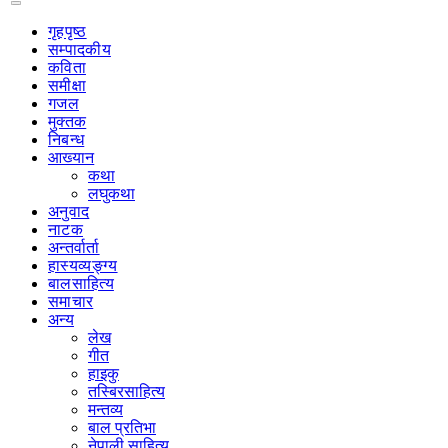
गृहपृष्‍ठ
सम्पादकीय
कविता
समीक्षा
गजल
मुक्तक
निबन्ध
आख्यान
कथा
लघुकथा
अनुवाद
नाटक
अन्तर्वार्ता
हास्यव्यङ्ग्य
बालसाहित्य
समाचार
अन्य
लेख
गीत
हाइकु
तस्बिरसाहित्य
मन्तव्य
बाल प्रतिभा
नेपाली साहित्य