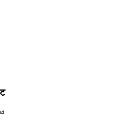
्ट
ad