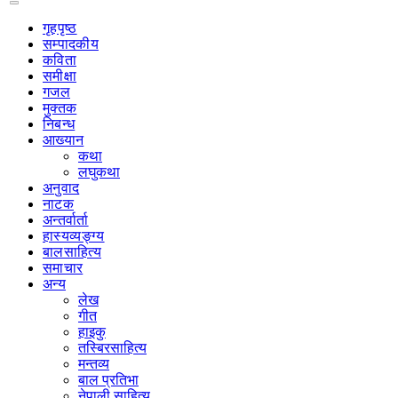
गृहपृष्‍ठ
सम्पादकीय
कविता
समीक्षा
गजल
मुक्तक
निबन्ध
आख्यान
कथा
लघुकथा
अनुवाद
नाटक
अन्तर्वार्ता
हास्यव्यङ्ग्य
बालसाहित्य
समाचार
अन्य
लेख
गीत
हाइकु
तस्बिरसाहित्य
मन्तव्य
बाल प्रतिभा
नेपाली साहित्य