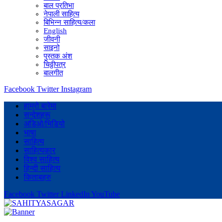
बाल प्रतिभा
नेपाली साहित्य
बिभिन्न साहित्य/कला
English
जीवनी
साइनो
पुस्तक अंश
चिठ्ठीपत्र
बालगीत
Facebook
Twitter
Instagram
हाम्रो बारेमा
सन्देशहरू
अडिओ/भिडियो
भाषा
साहित्य
साहित्यकार
विश्व साहित्य
हिन्दी साहित्य
किताबहरु
Facebook
Twitter
LinkedIn
YouTube