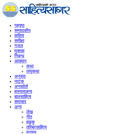
गृहपृष्‍ठ
सम्पादकीय
कविता
समीक्षा
गजल
मुक्तक
निबन्ध
आख्यान
कथा
लघुकथा
अनुवाद
नाटक
अन्तर्वार्ता
हास्यव्यङ्ग्य
बालसाहित्य
समाचार
अन्य
लेख
गीत
हाइकु
तस्बिरसाहित्य
मन्तव्य