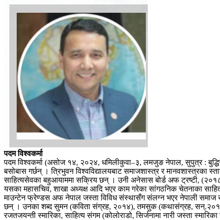
पदम विश्वकर्मा
पदम विश्वकर्मा (असोज १४, २०२४, धमिलीकुवा–३, लमजुङ नेपाल, सुपुत्र : बुद्धिरा
बसोबास गर्छन् । त्रिभुवन विश्वविद्यालयबाट समाजशास्त्र र मानवशास्त्रका स्त
साहित्यसेवका बहुआयाममा सक्रिय छन् । उनी अनेसास बोर्ड अफ ट्रष्टी, (२०१८–
यसका महासचिव, शाखा अध्यक्ष आदि भएर काम गरेका सांगठनिक चेतनाका साहित्यक
माउन्टेन फ्रेण्डस अफ नेपाल जस्ता विविध संस्थासँग संलग्न भएर नेपाली समाज 
छन् । उनका शब्द सुमन (कविता संग्रह, २०१४), तमसुक (कथासंग्रह, सन्.२०
रजतजयन्ती स्मारिका, साहित्य संगम (कोलोराडो, सिर्जनामा नारी जस्ता स्मारि